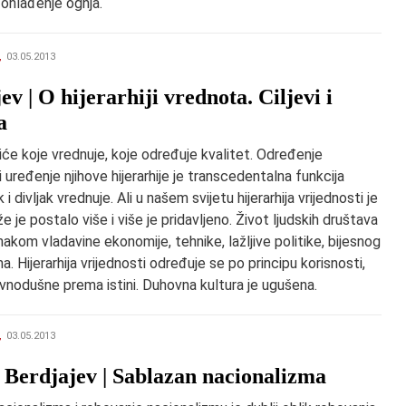
 ohlađenje ognja.
,
03.05.2013
ev | O hijerarhiji vrednota. Ciljevi i
a
iće koje vrednuje, koje određuje kvalitet. Određenje
 i uređenje njihove hijerarhije je transcedentalna funkcija
k i divljak vrednuje. Ali u našem svijetu hijerarhija vrijednosti je
že je postalo više i više je pridavljeno. Život ljudskih društava
nakom vladavine ekonomije, tehnike, lažljive politike, bijesnog
a. Hijerarhija vrijednosti određuje se po principu korisnosti,
vnodušne prema istini. Duhovna kultura je ugušena.
,
03.05.2013
 Berdjajev | Sablazan nacionalizma