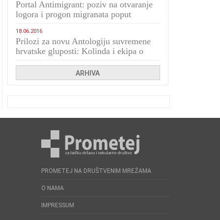
Portal Antimigrant: poziv na otvaranje
logora i progon migranata poput
bijesnih kerova
18.06.2016
Prilozi za novu Antologiju suvremene
hrvatske gluposti: Kolinda i ekipa o
navijačkim huliganima
ARHIVA
PROMETEJ NA DRUŠTVENIM MREŽAMA
O NAMA
IMPRESSUM