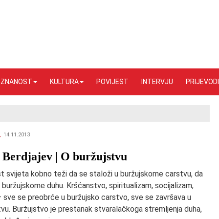
I ZNANOST
KULTURA
POVIJEST
INTERVJU
PRIJEVODI
,
14.11.2013
 Berdjajev | O buržujstvu
t svijeta kobno teži da se staloži u buržujskome carstvu, da
 buržujskome duhu. Kršćanstvo, spiritualizam, socijalizam,
– sve se preobrće u buržujsko carstvo, sve se završava u
vu. Buržujstvo je prestanak stvaralačkoga stremljenja duha,