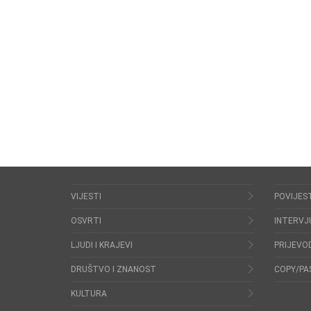
VIJESTI
POVIJES
OSVRTI
INTERVJ
LJUDI I KRAJEVI
PRIJEVOD
DRUŠTVO I ZNANOST
COPY/PA
KULTURA