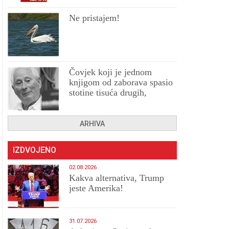
Ne pristajem!
Čovjek koji je jednom
knjigom od zaborava spasio
stotine tisuća drugih,
prokletih i uništenih
ARHIVA
IZDVOJENO
02.08.2026
Kakva alternativa, Trump
jeste Amerika!
31.07.2026