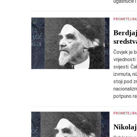
ugasnuće i
PROMETEJ.BA
Berdjaj
sredstv
Čovjek je b
vrijednosti
svijesti. Ča
izvrnuta, ni
stoji pod z
nacionalizm
potpuno ra
PROMETEJ.BA
Nikolaj