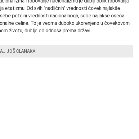
cionalizma i robovanje nacionalizmu je dublji oblik robovanja
a etatizmu. Od svih "nadličnih" vrednosti čovek najlakše
 sebe potčini vrednosti nacionalnoga, sebe najlakše oseća
onalne celine. To je veoma duboko ukorenjeno u čovekovom
om životu, dublje od odnosa prema državi.
TAJ JOŠ ČLANAKA