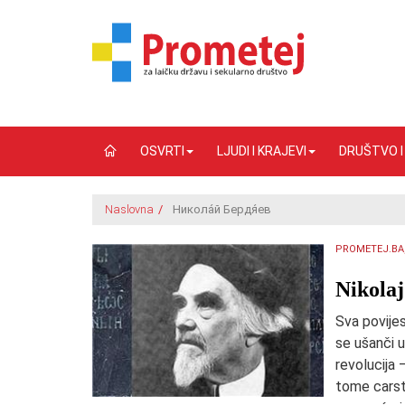
OSVRTI
LJUDI I KRAJEVI
DRUŠTVO 
Naslovna
/
Никола́й Бердя́ев
PROMETEJ.BA
Nikolaj
Sva povijes
se ušanči u
revolucija 
tome carst