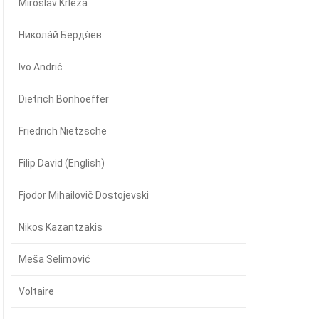
Miroslav Krleža
Никола́й Бердя́ев
Ivo Andrić
Dietrich Bonhoeffer
Friedrich Nietzsche
Filip David (English)
Fjodor Mihailovič Dostojevski
Nikos Kazantzakis
Meša Selimović
Voltaire