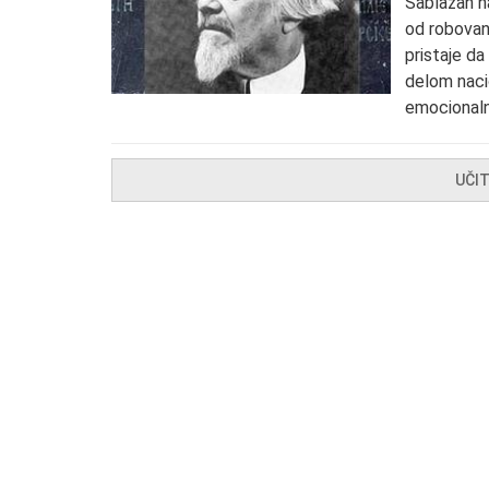
Sablazan na
od robovanj
pristaje da
delom naci
emocionaln
UČI