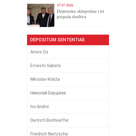
27.07.2026
Dejtonska sklepotina i tri
propala društva
DEPOSITUM SENTENTIAE
Amos Oz
Ernesto Sabato
Miroslav Krleža
Никола́й Бердя́ев
Ivo Andrić
Dietrich Bonhoeffer
Friedrich Nietzsche