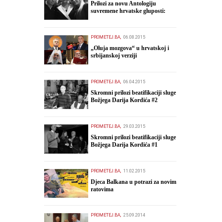
Prilozi za novu Antologiju
suvremene hrvatske gluposti:
Kolinda i ekipa o navijačkim
huliganima
PROMETEJ.BA,
06.08.2015
„Oluja mozgova“ u hrvatskoj i
srbijanskoj verziji
PROMETEJ.BA,
06.04.2015
Skromni prilozi beatifikaciji sluge
Božjega Darija Kordića #2
PROMETEJ.BA,
29.03.2015
Skromni prilozi beatifikaciji sluge
Božjega Darija Kordića #1
PROMETEJ.BA,
11.02.2015
Djeca Balkana u potrazi za novim
ratovima
PROMETEJ.BA,
25.09.2014