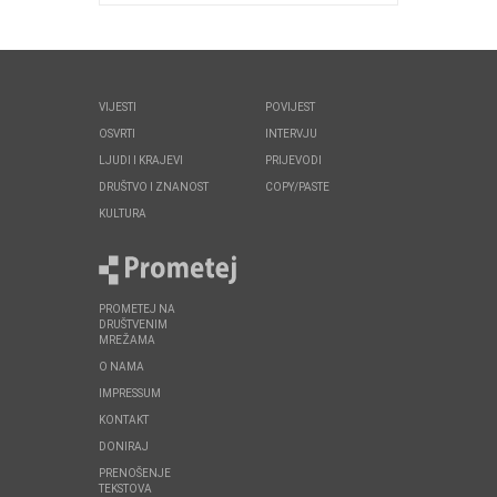
VIJESTI
POVIJEST
OSVRTI
INTERVJU
LJUDI I KRAJEVI
PRIJEVODI
DRUŠTVO I ZNANOST
COPY/PASTE
KULTURA
PROMETEJ NA
DRUŠTVENIM
MREŽAMA
O NAMA
IMPRESSUM
KONTAKT
DONIRAJ
PRENOŠENJE
TEKSTOVA