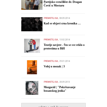
Partijsko sveučilište dr. Dragan
Čović u Mostaru
PROMETEJ.BA,
08.09.2014
Kad se objavi crna kronika …
PROMETEJ.BA,
13.02.2014
Teorije zavjere - Što se sve reklo o
protestima u BiH
PROMETEJ.BA,
29.01.2014
Volej u mozak | 3
PROMETEJ.BA,
28.09.2013
Mozgocid | "Pokrštavanje
bosanskog jezika"