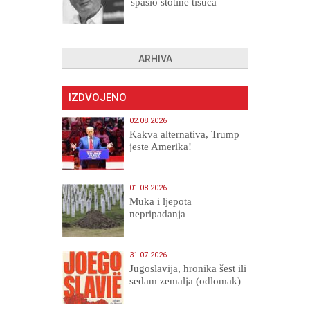
spasio stotine tisuća
drugih, prokletih i
uništenih
ARHIVA
IZDVOJENO
02.08.2026
Kakva alternativa, Trump
jeste Amerika!
01.08.2026
Muka i ljepota
nepripadanja
31.07.2026
Jugoslavija, hronika šest ili
sedam zemalja (odlomak)