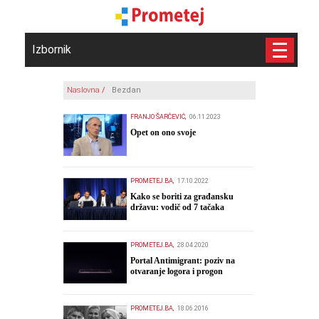
Izbornik
Naslovna
/
Bezdan
FRANJO ŠARČEVIĆ,
06.11.2023
​Opet on ono svoje
PROMETEJ.BA,
17.10.2022
Kako se boriti za građansku
državu: vodič od 7 tačaka
PROMETEJ.BA,
28.04.2020
Portal Antimigrant: poziv na
otvaranje logora i progon
migranata poput bijesnih kerova
PROMETEJ.BA,
18.06.2016