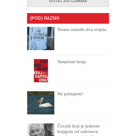
UČITAJ JOŠ ČLANAKA
(POD) RAZNO
Terasa između dva svijeta
Simptomi kraja
Ne pristajem!
Čovjek koji je jednom
knjigom od zaborava