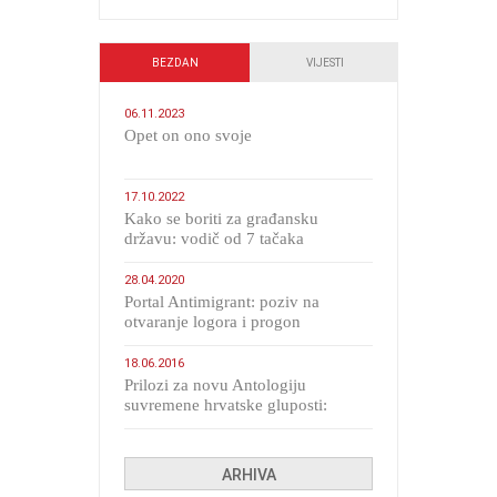
BEZDAN
VIJESTI
06.11.2023
​Opet on ono svoje
17.10.2022
Kako se boriti za građansku
državu: vodič od 7 tačaka
28.04.2020
Portal Antimigrant: poziv na
otvaranje logora i progon
migranata poput bijesnih kerova
18.06.2016
Prilozi za novu Antologiju
suvremene hrvatske gluposti:
Kolinda i ekipa o navijačkim
huliganima
ARHIVA