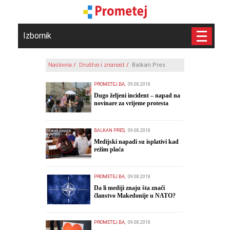
Izbornik
Naslovna
/
Društvo i znanost
/
Balkan Pres
PROMETEJ.BA,
09.08.2018
​Dugo željeni incident – napad na
novinare za vrijeme protesta
boraca
BALKAN PRES,
09.08.2018
​Medijski napadi su isplativi kad
režim plaća
PROMETEJ.BA,
09.08.2018
Da li mediji znaju šta znači
članstvo Makedonije u NATO?
PROMETEJ.BA,
09.08.2018