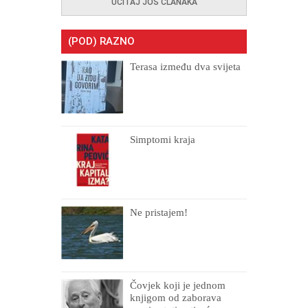
UČITAJ JOŠ ČLANAKA
(POD) RAZNO
Terasa između dva svijeta
Simptomi kraja
Ne pristajem!
Čovjek koji je jednom
knjigom od zaborava