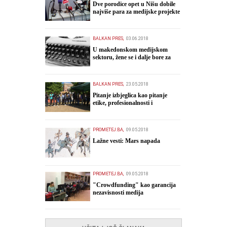
Dve porodice opet u Nišu dobile
najviše para za medijske projekte
BALKAN PRES,
03.06.2018
U makedonskom medijskom
sektoru, žene se i dalje bore za
jednakost
BALKAN PRES,
23.05.2018
​Pitanje izbjeglica kao pitanje
etike, profesionalnosti i
odgovornosti
PROMETEJ.BA,
09.05.2018
Lažne vesti: Mars napada
PROMETEJ.BA,
09.05.2018
"Crowdfunding" kao garancija
nezavisnosti medija