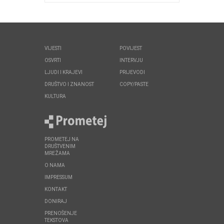
VIJESTI
POVIJEST
OSVRTI
INTERVJU
LJUDI I KRAJEVI
PRIJEVODI
DRUŠTVO I ZNANOST
COPY/PASTE
KULTURA
PROMETEJ NA
DRUŠTVENIM
MREŽAMA
O NAMA
IMPRESSUM
KONTAKT
DONIRAJ
PRENOŠENJE
TEKSTOVA