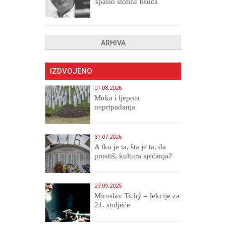
spasio stotine tisuća
drugih, prokletih i
uništenih
ARHIVA
IZDVOJENO
01.08.2026
Muka i ljepota
nepripadanja
31.07.2026
A tko je ta, šta je ta, da
prostiš, kultura sjećanja?
23.09.2025
Miroslav Tichý – lekcije za
21. stoljeće