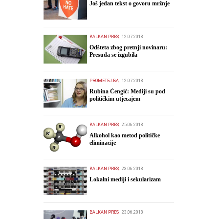
Još jedan tekst o govoru mržnje
BALKAN PRES,
12.07.2018
Odšteta zbog pretnji novinaru:
Presuda se izgubila
PROMETEJ.BA,
12.07.2018
Rubina Čengić: Mediji su pod
političkim utjecajem
BALKAN PRES,
25.06.2018
​Alkohol kao metod političke
eliminacije
BALKAN PRES,
23.06.2018
Lokalni mediji i sekularizam
BALKAN PRES,
23.06.2018