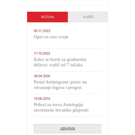
BEZDAN
VIJESTI
06.11.2023
​Opet on ono svoje
17.10.2022
Kako se boriti za građansku
državu: vodič od 7 tačaka
28.04.2020
Portal Antimigrant: poziv na
otvaranje logora i progon
migranata poput bijesnih kerova
18.06.2016
Prilozi za novu Antologiju
suvremene hrvatske gluposti:
Kolinda i ekipa o navijačkim
huliganima
ARHIVA