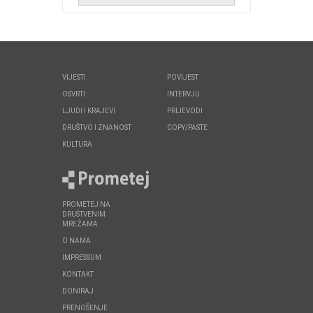
VIJESTI
POVIJEST
OSVRTI
INTERVJU
LJUDI I KRAJEVI
PRIJEVODI
DRUŠTVO I ZNANOST
COPY/PASTE
KULTURA
PROMETEJ NA
DRUŠTVENIM
MREŽAMA
O NAMA
IMPRESSUM
KONTAKT
DONIRAJ
PRENOŠENJE