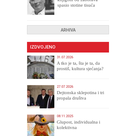
spasio stotine tisuća
drugih, prokletih i
uništenih
ARHIVA
IZDVOJENO
31.07.2026
A tko je ta, šta je ta, da
prostiš, kultura sjećanja?
27.07.2026
Dejtonska sklepotina i tri
propala društva
08.11.2025
Glupost, individualna i
kolektivna