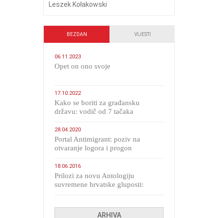
Leszek Kołakowski
BEZDAN
VIJESTI
06.11.2023
​Opet on ono svoje
17.10.2022
Kako se boriti za građansku
državu: vodič od 7 tačaka
28.04.2020
Portal Antimigrant: poziv na
otvaranje logora i progon
migranata poput bijesnih kerova
18.06.2016
Prilozi za novu Antologiju
suvremene hrvatske gluposti:
Kolinda i ekipa o navijačkim
huliganima
ARHIVA