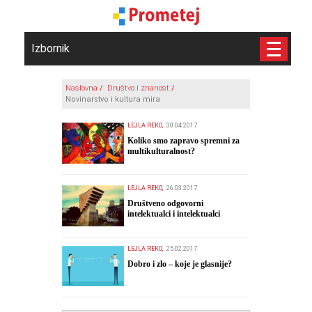
Izbornik
Naslovna
/
Društvo i znanost
/
Novinarstvo i kultura mira
LEJLA REKO,
30.04.2017
Koliko smo zapravo spremni za
multikulturalnost?
LEJLA REKO,
26.03.2017
Društveno odgovorni
intelektualci i intelektualci
društvene štetočine
LEJLA REKO,
25.02.2017
Dobro i zlo – koje je glasnije?