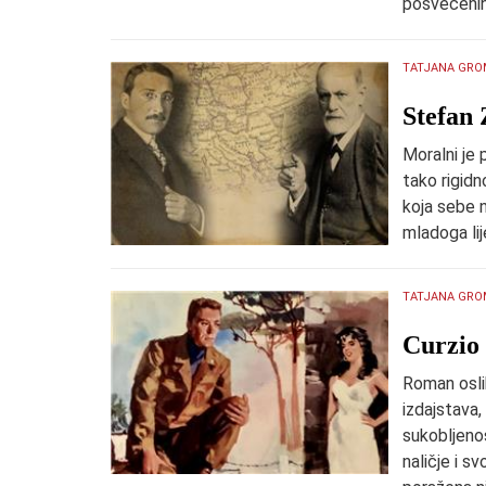
posvećeni
TATJANA GRO
​Stefa
Moralni je 
tako rigid
koja sebe n
mladoga lij
TATJANA GRO
​Curzi
Roman oslik
izdajstava,
sukobljeno
naličje i sv