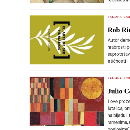
TATJANA GRO
Rob Ri
Autor demon
hrabrosti p
suprotstav
etičnosti
TATJANA GRO
Julio C
I ove proze
lutalica, on
na bijedu i
ramenima, 
poslovima“