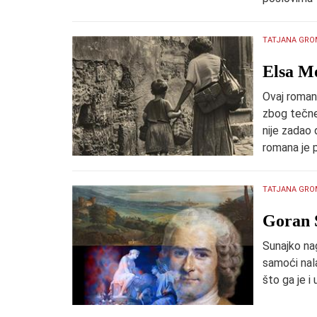
TATJANA GRO
​Elsa M
Ovaj roman 
zbog tečne 
nije zadao 
romana je p
TATJANA GRO
​Goran 
Sunajko na
samoći nal
što ga je i