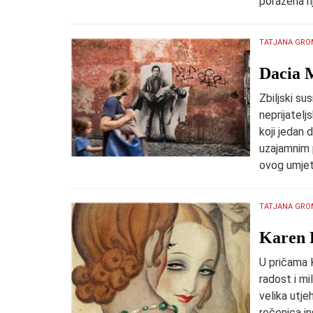
poražena n
TATJANA GRO
​Dacia 
Zbiljski su
neprijatelj
koji jedan 
uzajamnim 
ovog umjet
TATJANA GRO
​Karen 
U pričama K
radost i mi
velika utjeh
rečenica in