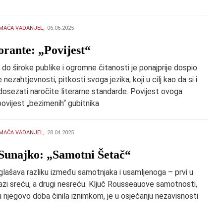
MAČA VADANJEL,
06.06.2025
orante: „Povijest“
do široke publike i ogromne čitanosti je ponajprije dospio
nezahtjevnosti, pitkosti svoga jezika, koji u cilj kao da si i
dosezati naročite literarne standarde. Povijest ovoga
ovijest „bezimenih“ gubitnika
MAČA VADANJEL,
28.04.2025
Sunajko: „Samotni Šetač“
glašava razliku između samotnjaka i usamljenoga – prvi u
azi sreću, a drugi nesreću. Ključ Rousseauove samotnosti,
 u njegovo doba činila iznimkom, je u osjećanju nezavisnosti