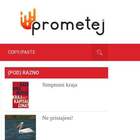
COPY/PASTE
(POD) RAZNO
Simptomi kraja
Ne pristajem!