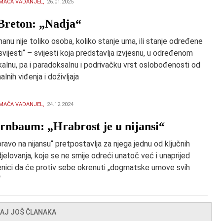
MAČA VADANJEL,
26.01.2025
Breton: „Nadja“
anu nije toliko osoba, koliko stanje uma, ili stanje određene
svijesti“ – svijesti koja predstavlja izvjesnu, u određenom
kalnu, pa i paradoksalnu i podrivačku vrst oslobođenosti od
lnih viđenja i doživljaja
MAČA VADANJEL,
24.12.2024
irnbaum: „Hrabrost je u nijansi“
pravo na nijansu“ pretpostavlja za njega jednu od ključnih
jelovanja, koje se ne smije odreći unatoč već i unaprijed
jenici da će protiv sebe okrenuti „dogmatske umove svih
“
TAJ JOŠ ČLANAKA