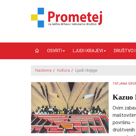
OSVRTI
LJUDI I KRAJEVI
DRUŠTVO 
Naslovna
/
Kultura
/
Ljudi i knjige
TATJANA GRO
​Kazuo 
Ovim zabav
maštovitim
površinu – 
društvenih 