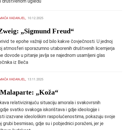
h društvenom ugledu
MAČA VADANJEL,
10.12.2025
n Zweig: „Sigmund Freud“
privid te epohe važniji od bilo kakve čovječnosti. U jednoj
noj atmosferi sporazumno utaborenih društvenih licemjerja
e dovode u pitanje javlja se najednom usamljeni glas
ečnika iz Beča
MAČA VADANJEL,
13.11.2025
o Malaparte: „Koža“
ava relativizirajuću situaciju amorala i svakovrsnih
 gdje svatko svakoga iskorištava i gdje ideologije i
sti izazvane ideološkim raspolućenostima, pokazuju svoje
oj grubi besmisao, gdje su i pobjednici poraženi, jer je