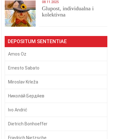
08.11.2025
Glupost, individualna i
kolektivna
DEPOSITUM SENTENTIAE
Amos Oz
Ernesto Sabato
Miroslav Krleža
Никола́й Бердя́ев
Ivo Andrić
Dietrich Bonhoeffer
Friedrich Nietzsche