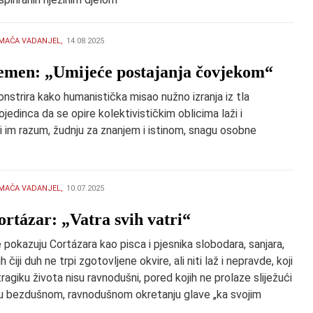
MAČA VADANJEL,
14.08.2025
emen: „Umijeće postajanja čovjekom“
strira kako humanistička misao nužno izranja iz tla
ojedinca da se opire kolektivističkim oblicima laži i
i im razum, žudnju za znanjem i istinom, snagu osobne
MAČA VADANJEL,
10.07.2025
ortázar: „Vatra svih vatri“
 pokazuju Cortázara kao pisca i pjesnika slobodara, sanjara,
ih čiji duh ne trpi zgotovljene okvire, ali niti laž i nepravde, koji
 tragiku života nisu ravnodušni, pored kojih ne prolaze sliježući
u bezdušnom, ravnodušnom okretanju glave „ka svojim