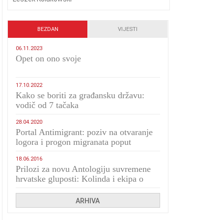
BEZDAN
VIJESTI
06.11.2023
​Opet on ono svoje
17.10.2022
Kako se boriti za građansku državu:
vodič od 7 tačaka
28.04.2020
Portal Antimigrant: poziv na otvaranje
logora i progon migranata poput
bijesnih kerova
18.06.2016
Prilozi za novu Antologiju suvremene
hrvatske gluposti: Kolinda i ekipa o
navijačkim huliganima
ARHIVA