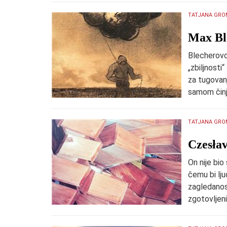
TATJANA GRO
​Max Bl
Blecherovo
„zbiljnosti
za tugovan
samom činj
TATJANA GRO
Czesłav
On nije bio
čemu bi lju
zagledanost
zgotovljeni