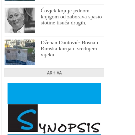
Čovjek koji je jednom
knjigom od zaborava spasio
stotine tisuća drugih,
prokletih i uništenih
Dženan Dautović: Bosna i
Rimska kurija u srednjem
vijeku
ARHIVA