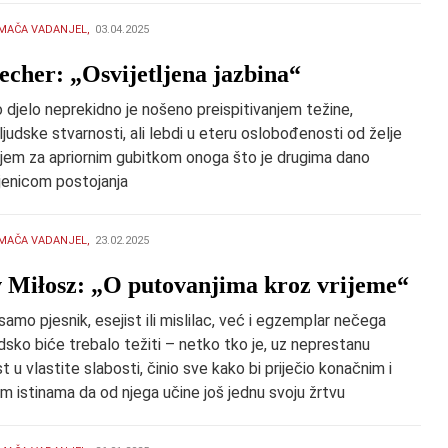
MAČA VADANJEL,
03.04.2025
echer: „Osvijetljena jazbina“
 djelo neprekidno je nošeno preispitivanjem težine,
“ ljudske stvarnosti, ali lebdi u eteru oslobođenosti od želje
jem za apriornim gubitkom onoga što je drugima dano
enicom postojanja
MAČA VADANJEL,
23.02.2025
 Miłosz: „O putovanjima kroz vrijeme“
 samo pjesnik, esejist ili mislilac, već i egzemplar nečega
dsko biće trebalo težiti – netko tko je, uz neprestanu
 u vlastite slabosti, činio sve kako bi priječio konačnim i
m istinama da od njega učine još jednu svoju žrtvu