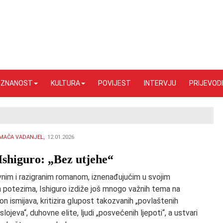
I ZNANOST
KULTURA
POVIJEST
INTERVJU
PRIJEVODI
MAČA VADANJEL,
12.01.2026
Ishiguro: „Bez utjehe“
nim i razigranim romanom, iznenađujućim u svojim
 potezima, Ishiguro izdiže još mnogo važnih tema na
on ismijava, kritizira glupost takozvanih „povlaštenih
slojeva“, duhovne elite, ljudi „posvećenih ljepoti“, a ustvari