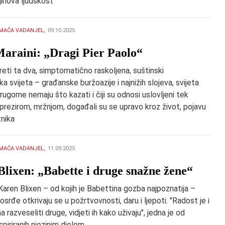
jihova ljudskost
MAČA VADANJEL,
09.10.2025
Maraini: „Dragi Pier Paolo“
sreti ta dva, simptomatično raskoljena, suštinski
ska svijeta – građanske buržoazije i najnižih slojeva, svijeta
drugome nemaju što kazati i čiji su odnosi uslovljeni tek
prezirom, mržnjom, događali su se upravo kroz život, pojavu
nika
MAČA VADANJEL,
11.09.2025
Blixen: „Babette i druge snažne žene“
aren Blixen – od kojih je Babettina gozba najpoznatija –
losrđe otkrivaju se u požrtvovnosti, daru i ljepoti. "Radost je i
a razveseliti druge, vidjeti ih kako uživaju", jedna je od
spiriranih njezinim djelom