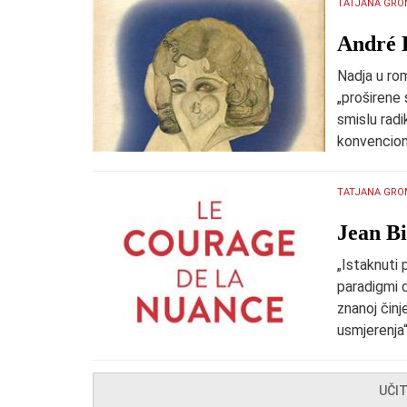
TATJANA GRO
​André 
Nadja u rom
„proširene 
smislu radi
konvenciona
TATJANA GRO
​Jean B
„Istaknuti 
paradigmi d
znanoj čin
usmjerenja
UČI