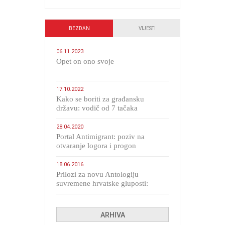
BEZDAN
VIJESTI
06.11.2023
​Opet on ono svoje
17.10.2022
Kako se boriti za građansku
državu: vodič od 7 tačaka
28.04.2020
Portal Antimigrant: poziv na
otvaranje logora i progon
migranata poput bijesnih kerova
18.06.2016
Prilozi za novu Antologiju
suvremene hrvatske gluposti:
Kolinda i ekipa o navijačkim
huliganima
ARHIVA