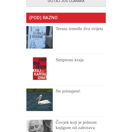
UČITAJ JOŠ ČLANAKA
(POD) RAZNO
Terasa između dva svijeta
Simptomi kraja
Ne pristajem!
Čovjek koji je jednom
knjigom od zaborava