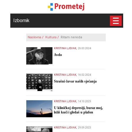
Izbornik
Naslovna
/
Kultura
/
Ritam nereda
KRISTINA LJEVAK,
26.03.2024
​Avdo
KRISTINA LJEVAK,
16.02.2024
​Strašni čuvar naših sjećanja
KRISTINA LJEVAK,
14.10.2023
​U kliničkoj depresiji, buraz moj,
ležiš kući i gledaš u plafon
KRISTINA LJEVAK,
29.09.2023