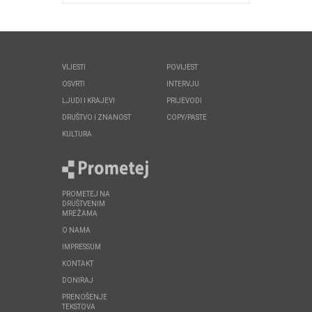
VIJESTI
POVIJEST
OSVRTI
INTERVJU
LJUDI I KRAJEVI
PRIJEVODI
DRUŠTVO I ZNANOST
COPY/PASTE
KULTURA
PROMETEJ NA
DRUŠTVENIM
MREŽAMA
O NAMA
IMPRESSUM
KONTAKT
DONIRAJ
PRENOŠENJE
TEKSTOVA