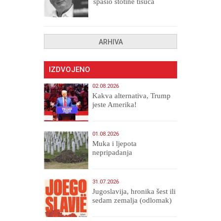
spasio stotine tisuća
drugih, prokletih i
uništenih
ARHIVA
IZDVOJENO
02.08.2026
Kakva alternativa, Trump
jeste Amerika!
01.08.2026
Muka i ljepota
nepripadanja
31.07.2026
Jugoslavija, hronika šest ili
sedam zemalja (odlomak)