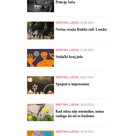
​Princip Saša
KRISTINA LJEVAK,
29.08.2023
​Noćna straža Rulofa rođ. Londrc
KRISTINA LJEVAK,
01.08.2023
Stolački kraj jula
KRISTINA LJEVAK,
04.07.2023
Spojeni u impresumu
KRISTINA LJEVAK,
30.05.2023
​Kad ništa nije normalno, nema
razloga da mi to budemo
KRISTINA LJEVAK,
30.04.2023