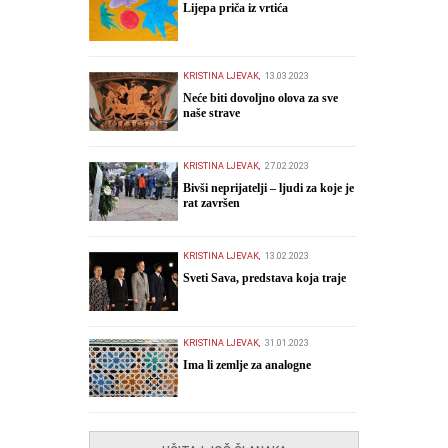
​Lijepa priča iz vrtića
KRISTINA LJEVAK,
13.03.2023
​Neće biti dovoljno olova za sve
naše strave
KRISTINA LJEVAK,
27.02.2023
Bivši neprijatelji – ljudi za koje je
rat završen
KRISTINA LJEVAK,
13.02.2023
​Sveti Sava, predstava koja traje
KRISTINA LJEVAK,
31.01.2023
Ima li zemlje za analogne