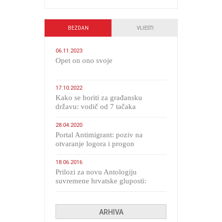
BEZDAN
VIJESTI
06.11.2023
​Opet on ono svoje
17.10.2022
Kako se boriti za građansku
državu: vodič od 7 tačaka
28.04.2020
Portal Antimigrant: poziv na
otvaranje logora i progon
migranata poput bijesnih kerova
18.06.2016
Prilozi za novu Antologiju
suvremene hrvatske gluposti:
Kolinda i ekipa o navijačkim
huliganima
ARHIVA