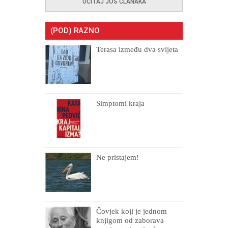
UČITAJ JOŠ ČLANAKA
(POD) RAZNO
Terasa između dva svijeta
Simptomi kraja
Ne pristajem!
Čovjek koji je jednom
knjigom od zaborava