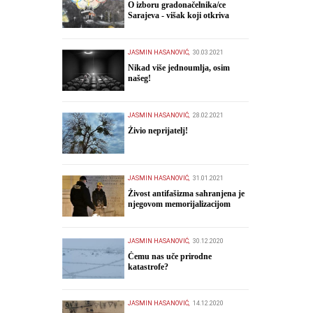
O izboru gradonačelnika/ce
Sarajeva - višak koji otkriva
manjak
JASMIN HASANOVIĆ,
30.03.2021
Nikad više jednoumlja, osim
našeg!
JASMIN HASANOVIĆ,
28.02.2021
Živio neprijatelj!
JASMIN HASANOVIĆ,
31.01.2021
Živost antifašizma sahranjena je
njegovom memorijalizacijom
JASMIN HASANOVIĆ,
30.12.2020
Čemu nas uče prirodne
katastrofe?
JASMIN HASANOVIĆ,
14.12.2020