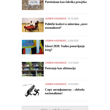
Patriotizam kao fabrika prosjeka
JASMIN HASANOVIĆ,
30.10.2020
Politički kodovi u mitovima „nove
normalnosti“
JASMIN HASANOVIĆ,
25.08.2020
Izbori 2020: Stalno ponavljanje
istog?
JASMIN HASANOVIĆ,
13.07.2020
Poricanje kao afirmacija
JASMIN HASANOVIĆ,
16.05.2020
Смрт антифашизму – sloboda
nacionalizmu!