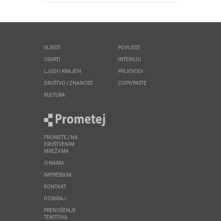
VIJESTI
POVIJEST
OSVRTI
INTERVJU
LJUDI I KRAJEVI
PRIJEVODI
DRUŠTVO I ZNANOST
COPY/PASTE
KULTURA
PROMETEJ NA
DRUŠTVENIM
MREŽAMA
O NAMA
IMPRESSUM
KONTAKT
DONIRAJ
PRENOŠENJE
TEKSTOVA