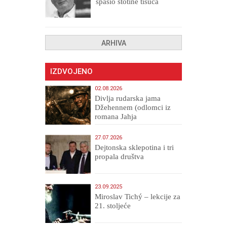
spasio stotine tisuća
drugih, prokletih i
uništenih
ARHIVA
IZDVOJENO
02.08.2026
Divlja rudarska jama
Džehennem (odlomci iz
romana Jahja
Veličanstveni)
27.07.2026
Dejtonska sklepotina i tri
propala društva
23.09.2025
Miroslav Tichý – lekcije za
21. stoljeće