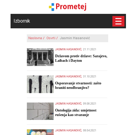
Izbornik
Naslovna
/
Osvrti
/
Jasmin Hasanović
JASMIN HASANOVIĆ,
21.11.2021
Državom protiv države: Sarajevo,
Laibach i Dayton
JASMIN HASANOVIĆ,
31.10.2021
Osporavanje stvarnosti: zašto
braniti neodbranjivo?
JASMIN HASANOVIĆ,
09.08.2021
Ontologija zida: umjetnost
rušenja kao stvaranje
mogućnosti
JASMIN HASANOVIĆ,
08.04.2021