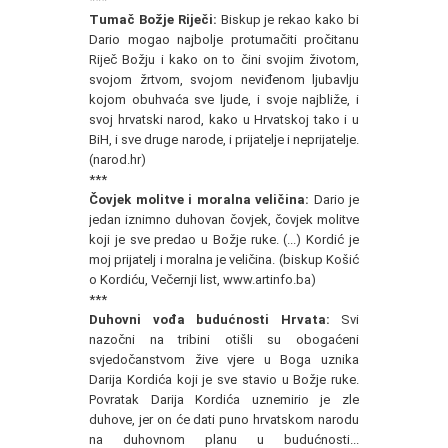
Tumač Božje Riječi:
Biskup je rekao kako bi
Dario mogao najbolje protumačiti pročitanu
Riječ Božju i kako on to čini svojim životom,
svojom žrtvom, svojom neviđenom ljubavlju
kojom obuhvaća sve ljude, i svoje najbliže, i
svoj hrvatski narod, kako u Hrvatskoj tako i u
BiH, i sve druge narode, i prijatelje i neprijatelje.
(narod.hr)
***
Čovjek molitve i moralna veličina:
Dario je
jedan iznimno duhovan čovjek, čovjek molitve
koji je sve predao u Božje ruke. (...) Kordić je
moj prijatelj i moralna je veličina. (biskup Košić
o Kordiću, Večernji list, www.artinfo.ba)
***
Duhovni vođa budućnosti Hrvata:
Svi
nazočni na tribini otišli su obogaćeni
svjedočanstvom žive vjere u Boga uznika
Darija Kordića koji je sve stavio u Božje ruke.
Povratak Darija Kordića uznemirio je zle
duhove, jer on će dati puno hrvatskom narodu
na duhovnom planu u budućnosti...