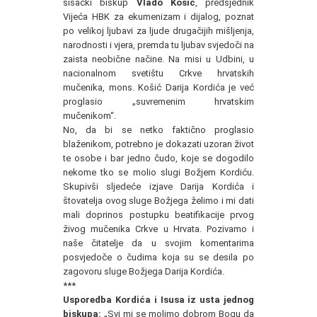
sisački biskup
Vlado Košić
, predsjednik
Vijeća HBK za ekumenizam i dijalog, poznat
po velikoj ljubavi za ljude drugačijih mišljenja,
narodnosti i vjera, premda tu ljubav svjedoči na
zaista neobične načine. Na misi u Udbini, u
nacionalnom svetištu Crkve hrvatskih
mučenika, mons. Košić Darija Kordića je već
proglasio „suvremenim hrvatskim
mučenikom“.
No, da bi se netko faktično proglasio
blaženikom, potrebno je dokazati uzoran život
te osobe i bar jedno čudo, koje se dogodilo
nekome tko se molio slugi Božjem Kordiću.
Skupivši sljedeće izjave Darija Kordića i
štovatelja ovog sluge Božjega želimo i mi dati
mali doprinos postupku beatifikacije prvog
živog mučenika Crkve u Hrvata. Pozivamo i
naše čitatelje da u svojim komentarima
posvjedoče o čudima koja su se desila po
zagovoru sluge Božjega Darija Kordića.
***
Usporedba Kordića i Isusa iz usta jednog
biskupa:
„Svi mi se molimo dobrom Bogu da