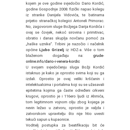
kojem je ove godine svjedočio Dario Kordić,
godine Gospodnje 2008. fizički napao kolegu
iz stranke Danijela Vidovića, te batinama
prijetio stranačkoj kolegici Antoneli Primorac.
No, zagovorom sluge Božjega Darija Kordića i
ovaj se čovjek, nekoć sirovina i primitivac,
obratio i danas skuplja novčanu pomoć za
„haške uznike“. Tribini je nazočio i načelnik
općine
Ljubo Grizelj
iz HDZ-a. Više o tom
blaženom događaju na:
grude-
online.info/dario-i-venera-kordic
U svojem svjedočenju sluga Božji Kordić
istaknuo je kako je oprostio svima koji su ga
izdali. Oprostio je ovaj veliki kršćanin i
intelektualcima i portalima koji su se užasavali
epitetima kojima ga časte određeni crkveni
krugovi, oprostio je i 116ero ljudi iz Ahmića,
tom legitimnom vojnom cilju zbog kojega je
nevin ležao u zatvoru, oprostio je valjda i
zatvorskom upravitelju što nije htio uvesti
tekući sapun u kupaonice.
Voditelj postupka za beatifikaciju bit će