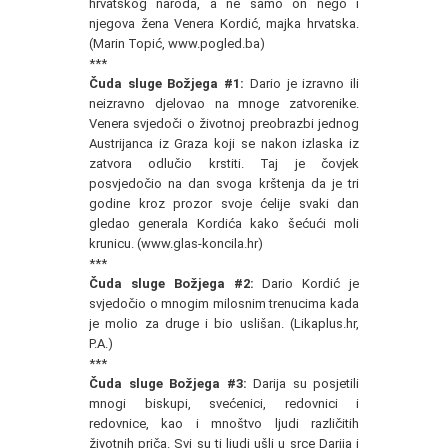
hrvatskog naroda, a ne samo on nego i
njegova žena Venera Kordić, majka hrvatska.
(Marin Topić, www.pogled.ba)
***
Čuda sluge Božjega #1:
Dario je izravno ili
neizravno djelovao na mnoge zatvorenike.
Venera svjedoči o životnoj preobrazbi jednog
Austrijanca iz Graza koji se nakon izlaska iz
zatvora odlučio krstiti. Taj je čovjek
posvjedočio na dan svoga krštenja da je tri
godine kroz prozor svoje ćelije svaki dan
gledao generala Kordića kako šećući moli
krunicu. (www.glas-koncila.hr)
***
Čuda sluge Božjega #2:
Dario Kordić je
svjedočio o mnogim milosnim trenucima kada
je molio za druge i bio uslišan. (Likaplus.hr,
P.A.)
***
Čuda sluge Božjega #3:
Darija su posjetili
mnogi biskupi, svećenici, redovnici i
redovnice, kao i mnoštvo ljudi različitih
životnih priča. Svi su ti ljudi ušli u srce Darija i