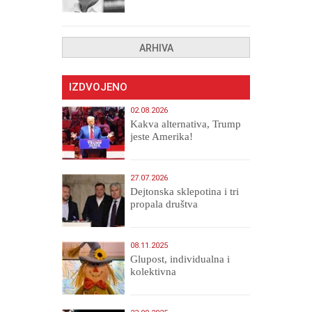
drugih, prokletih i
uništenih
ARHIVA
IZDVOJENO
02.08.2026
Kakva alternativa, Trump
jeste Amerika!
27.07.2026
Dejtonska sklepotina i tri
propala društva
08.11.2025
Glupost, individualna i
kolektivna