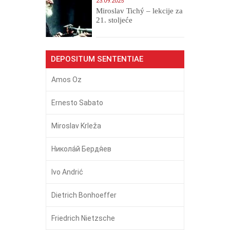
23.09.2025
Miroslav Tichý – lekcije za
21. stoljeće
DEPOSITUM SENTENTIAE
Amos Oz
Ernesto Sabato
Miroslav Krleža
Никола́й Бердя́ев
Ivo Andrić
Dietrich Bonhoeffer
Friedrich Nietzsche