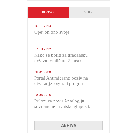
BEZDAN
VIJESTI
06.11.2023
​Opet on ono svoje
17.10.2022
Kako se boriti za građansku
državu: vodič od 7 tačaka
28.04.2020
Portal Antimigrant: poziv na
otvaranje logora i progon
migranata poput bijesnih kerova
18.06.2016
Prilozi za novu Antologiju
suvremene hrvatske gluposti:
Kolinda i ekipa o navijačkim
huliganima
ARHIVA