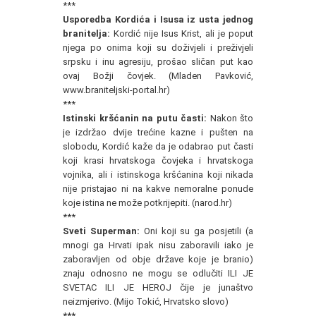
***
Usporedba Kordića i Isusa iz usta jednog
branitelja:
Kordić nije Isus Krist, ali je poput
njega po onima koji su doživjeli i preživjeli
srpsku i inu agresiju, prošao sličan put kao
ovaj Božji čovjek. (Mladen Pavković,
www.braniteljski-portal.hr)
***
Istinski kršćanin na putu časti:
Nakon što
je izdržao dvije trećine kazne i pušten na
slobodu, Kordić kaže da je odabrao put časti
koji krasi hrvatskoga čovjeka i hrvatskoga
vojnika, ali i istinskoga kršćanina koji nikada
nije pristajao ni na kakve nemoralne ponude
koje istina ne može potkrijepiti. (narod.hr)
***
Sveti Superman:
Oni koji su ga posjetili (a
mnogi ga Hrvati ipak nisu zaboravili iako je
zaboravljen od obje države koje je branio)
znaju odnosno ne mogu se odlučiti ILI JE
SVETAC ILI JE HEROJ čije je junaštvo
neizmjerivo. (Mijo Tokić, Hrvatsko slovo)
***