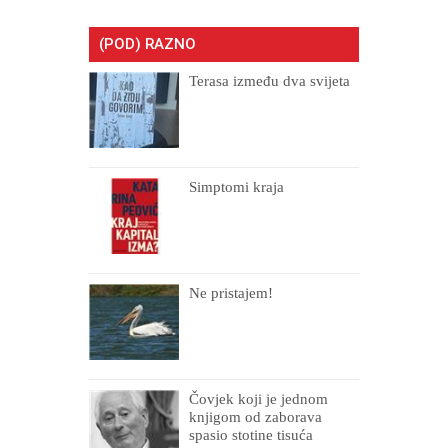
(POD) RAZNO
Terasa između dva svijeta
Simptomi kraja
Ne pristajem!
Čovjek koji je jednom
knjigom od zaborava
spasio stotine tisuća