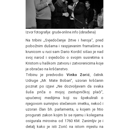
Izvor fotografije: grude-online.info (obrađena)
Na tribini „Svjedočenje žrtve i heroja“, pred
pobožnim dušama i raspjevanim framašima s
krunicom u ruci sam Dario Kordić sišao je nad
svoj narod i svjedočio o svojim susretima s
Kristom u haškom zatvoru i zatvorenicima koje
je obraćao na kršćanstvo.
Tribinu je predvodio
Vinko Zorić
, čelnik
Udruge „Mr. Mate Boban“, uzoran kršćanin
poznat po izjavi „Ne dozvoljavam da svaka
šuša priča o mojoj zastupničkoj plaći“,
upućenoj medijima koji su špekulirali o
njegovom sumnjivo stečenom imetku, nekoć i
uzoran član bh. parlamenta, u kojem je htio
progurati zakon kojim bi se njemu i kolegama
osigurala mirovina od 1760 KM. Zanimljiv je i
detalj kako je isti Zorić na istom mjestu na