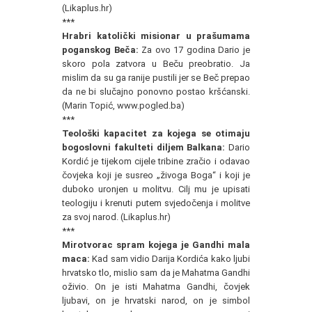
(Likaplus.hr)
***
Hrabri katolički misionar u prašumama
poganskog Beča:
Za ovo 17 godina Dario je
skoro pola zatvora u Beču preobratio. Ja
mislim da su ga ranije pustili jer se Beč prepao
da ne bi slučajno ponovno postao kršćanski.
(Marin Topić, www.pogled.ba)
***
Teološki kapacitet za kojega se otimaju
bogoslovni fakulteti diljem Balkana:
Dario
Kordić je tijekom cijele tribine zračio i odavao
čovjeka koji je susreo „živoga Boga“ i koji je
duboko uronjen u molitvu. Cilj mu je upisati
teologiju i krenuti putem svjedočenja i molitve
za svoj narod. (Likaplus.hr)
***
Mirotvorac spram kojega je Gandhi mala
maca:
Kad sam vidio Darija Kordića kako ljubi
hrvatsko tlo, mislio sam da je Mahatma Gandhi
oživio. On je isti Mahatma Gandhi, čovjek
ljubavi, on je hrvatski narod, on je simbol