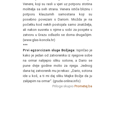
Venere, koji su rasli u vjeri uz potporu stotina
molitelja sa svih strana. Venera ističe blizinu i
potporu klauzurnih samostana koji su
posebno povezani s Dariom. Možda je na
početku kod nekih postojala samo znatiželja,
ali nakon susreta s njime u sobi za posjete u
zatvoru u Grazu odlazilo se doma drugačijim.
(www.glas-koncila.hr)
***
Prvi egzorcizam sluge Božjega:
Ispričao je
kako je jedan od zatvorenika iz njegove sobe
na ormar nalijepio sliku sotone, a Dario se
pune dvije godine molio za njega. Jednog
dana taj zatvorenik mu je rekao: „Dario, sotona
ide u koš, a ti mi daj sliku Majke Božje da ju
zalijepim na ormar“. (grude-online.info)
Priloge skupio
Prometej.ba