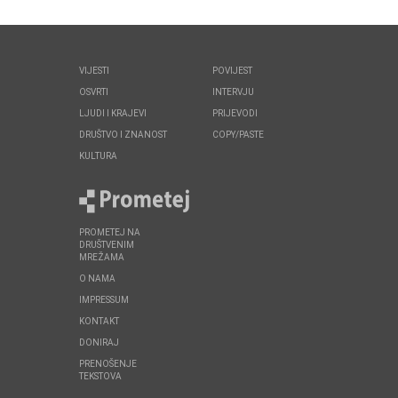
VIJESTI
POVIJEST
OSVRTI
INTERVJU
LJUDI I KRAJEVI
PRIJEVODI
DRUŠTVO I ZNANOST
COPY/PASTE
KULTURA
PROMETEJ NA
DRUŠTVENIM
MREŽAMA
O NAMA
IMPRESSUM
KONTAKT
DONIRAJ
PRENOŠENJE
TEKSTOVA