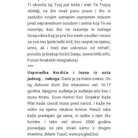
Ti okonča taj Tvoj put križa i vrati Te Tvojoj
obitelji, na što imaš puno pravo i što si
zaslužio svojim ustrajnim uspravnim stavom
pred nepravednom osudom i onima koji Te ne
razumiju, kao što ne razumiju ni našega
Gospodina koji je prvi bio nevin osuđen i nosio
za sve nas ljude teški križ, bio raspet na njemu,
umro, ali i treći dan uskrsnuo od mrtvih“,
poručio je biskup Košić Dariju. (www.hrhb.info,
Forum hrvatskih integralista)
***
Usporedba Kordića i Isusa iz usta
jednog... nekoga:
Dario je za mene svetac. On
taj duhovni život živi intenzivno već 16-17
godina. Njegovo suđenje je suđenje isto kao i
Isusu Kristu. Ecce Homo! Evo čovjeka! Kaže
Pilat kada izvodi Isusa pred narod. I kaže ne
vidim na njemu nikakve krivice. Perući ruke
kaže predajem ga vama, vi radite s njim što
hoćete. I tako već skoro 2000 godina
ponavljaju se iste stvari samo s drugim
imenima. (Marin Topić, www.pogled.ba)