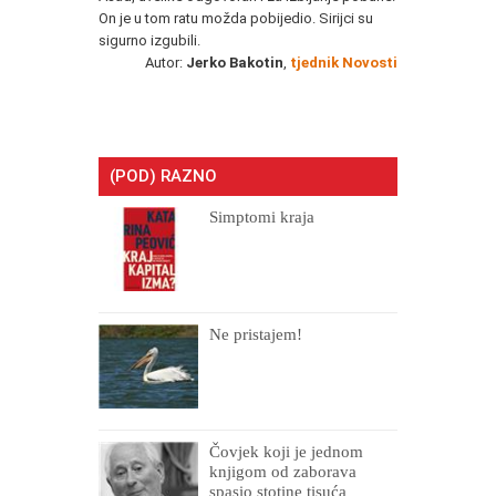
On je u tom ratu možda pobijedio. Sirijci su
sigurno izgubili.
Autor:
Jerko Bakotin
,
tjednik Novosti
(POD) RAZNO
Simptomi kraja
Ne pristajem!
Čovjek koji je jednom
knjigom od zaborava
spasio stotine tisuća