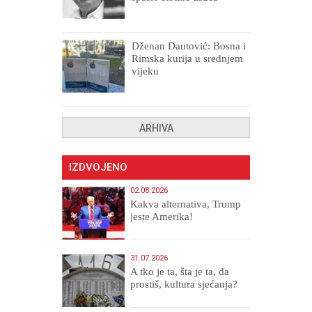
drugih, prokletih i
uništenih
Dženan Dautović: Bosna i
Rimska kurija u srednjem
vijeku
ARHIVA
IZDVOJENO
02.08.2026
Kakva alternativa, Trump
jeste Amerika!
31.07.2026
A tko je ta, šta je ta, da
prostiš, kultura sjećanja?