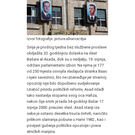
Izvor fotografije: picture-alliance/dpa
Sirija je prošlog tjedna bez službene proslave
obilježila 20. godišnjicu dolaska na vlast
Bašara al-Asada, dok su u nedjelju, 19. srpnja,
održani parlamentarni izbori. Na njima je 177
od 250 mjesta osvojila vladajuća stranka Baas
i njeni saveznici, što ne iznenađuje jer stvarnoj
opoziciji nije bilo dopušteno sudjelovanje.
Unatoč prividu političkih reformi, Asad mlađi
tako nastavlja stopama svog oca Hafiza,
nakon čije smrti je tada 34-godišnji Bašar 17.
srpnja 2000. preuzeo vlast. Asad stariji iza
sebe je ostavio desetke tisuća mrtvih, naročito
prilikom slamanja pobune u Hami 1982., kao i
povijest gušenja političke opozicije i prava
etničkih manjina.