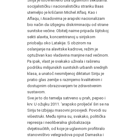
Sirija je istovremeno bila uglavnom sekularna:
socijalističku i nacionalističku stranku Baas
utemeljio je kršćanin Michel Aflaq. Kao i
Aflaqu, i Asadovima je arapski nacionalizam
bio način da izbjegnu diskriminaciju od strane
sunitske većine. Obitelj naime pripada šijitskoj
sekti alavita, koncentriranoj u sirijskom
priobalju oko Latakije. S obzirom na
oslanjanje na alavitske kadrove, režim je
optuživan kao vladavina manjine nad većinom.
Pa ipak, vlast je svakako uživala i raširenu
podršku milijunskih sunitskih urbanih srednjih
klasa, a unatoč nesmiljenoj diktaturi Siriju je
pratio glas zemlje s razmjerno kvalitetnim i
dostupnim obrazovanjem te zdravstvenim
sustavom.
Sve je to do temelja satrveno u prah, pepeo i
krv. U ožujku 2011. ‘arapsko proljeće’ širi se na
Siriju te izbijaju masovni prosvjedi. Povodi su
višestruki. Među njima su, svakako, politička
represija i neoliberalna globalizacija
dvijetisućitih, od koje je uglavnom profitiralo
stanovništvo velegradova poput Damaska i