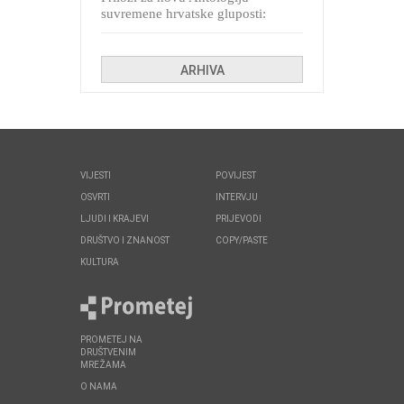
suvremene hrvatske gluposti:
Kolinda i ekipa o navijačkim
huliganima
ARHIVA
VIJESTI
POVIJEST
OSVRTI
INTERVJU
LJUDI I KRAJEVI
PRIJEVODI
DRUŠTVO I ZNANOST
COPY/PASTE
KULTURA
PROMETEJ NA
DRUŠTVENIM
MREŽAMA
O NAMA