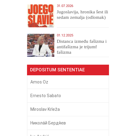
31.07.2026
Jugoslavija, hronika šest ili
sedam zemalja (odlomak)
01.12.2025
Distanca između fašizma i
antifašizma je trijumf
fašizma
DEPOSITUM SENTENTIAE
Amos Oz
Ernesto Sabato
Miroslav Krleža
Никола́й Бердя́ев