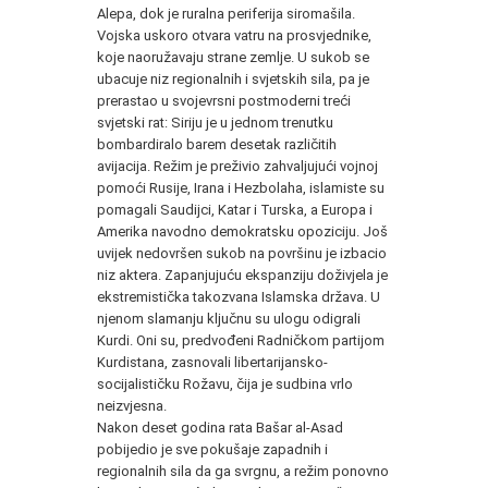
Alepa, dok je ruralna periferija siromašila.
Vojska uskoro otvara vatru na prosvjednike,
koje naoružavaju strane zemlje. U sukob se
ubacuje niz regionalnih i svjetskih sila, pa je
prerastao u svojevrsni postmoderni treći
svjetski rat: Siriju je u jednom trenutku
bombardiralo barem desetak različitih
avijacija. Režim je preživio zahvaljujući vojnoj
pomoći Rusije, Irana i Hezbolaha, islamiste su
pomagali Saudijci, Katar i Turska, a Europa i
Amerika navodno demokratsku opoziciju. Još
uvijek nedovršen sukob na površinu je izbacio
niz aktera. Zapanjujuću ekspanziju doživjela je
ekstremistička takozvana Islamska država. U
njenom slamanju ključnu su ulogu odigrali
Kurdi. Oni su, predvođeni Radničkom partijom
Kurdistana, zasnovali libertarijansko-
socijalističku Rožavu, čija je sudbina vrlo
neizvjesna.
Nakon deset godina rata Bašar al-Asad
pobijedio je sve pokušaje zapadnih i
regionalnih sila da ga svrgnu, a režim ponovno