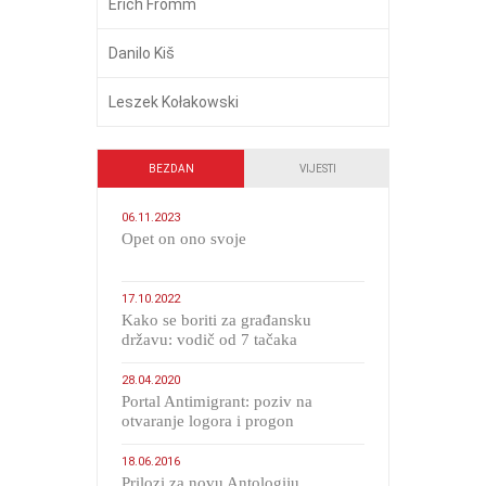
Erich Fromm
Danilo Kiš
Leszek Kołakowski
BEZDAN
VIJESTI
06.11.2023
​Opet on ono svoje
17.10.2022
Kako se boriti za građansku
državu: vodič od 7 tačaka
28.04.2020
Portal Antimigrant: poziv na
otvaranje logora i progon
migranata poput bijesnih kerova
18.06.2016
Prilozi za novu Antologiju