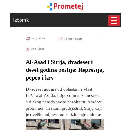
Izbornik
Copy/Paste
Portal Novosti
22.07.2020
Al-Asad i Sirija, dvadeset i
deset godina poslije: Represija,
pepeo i krv
Dvadeset godina od dolaska na vlast
Bašara al-Asada: odgovornost za nesreću
sirijskog naroda snose bezobzirni Asadovi
protivnici, ali i sam predsjednik Sirije koji
je uvelike odgovoran za izbijanje pobune