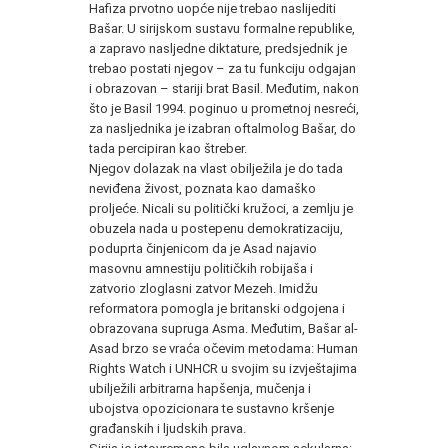
Hafiza prvotno uopće nije trebao naslijediti
Bašar. U sirijskom sustavu formalne republike,
a zapravo nasljedne diktature, predsjednik je
trebao postati njegov – za tu funkciju odgajan
i obrazovan – stariji brat Basil. Međutim, nakon
što je Basil 1994. poginuo u prometnoj nesreći,
za nasljednika je izabran oftalmolog Bašar, do
tada percipiran kao štreber.
Njegov dolazak na vlast obilježila je do tada
neviđena živost, poznata kao damaško
proljeće. Nicali su politički kružoci, a zemlju je
obuzela nada u postepenu demokratizaciju,
poduprta činjenicom da je Asad najavio
masovnu amnestiju političkih robijaša i
zatvorio zloglasni zatvor Mezeh. Imidžu
reformatora pomogla je britanski odgojena i
obrazovana supruga Asma. Međutim, Bašar al-
Asad brzo se vraća očevim metodama: Human
Rights Watch i
UNHCR
u svojim su izvještajima
ubilježili arbitrarna hapšenja, mučenja i
ubojstva opozicionara te sustavno kršenje
građanskih i ljudskih prava.