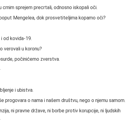
u crnim sprejem precrtali, odnosno iskopali oči.
i poput Mengelea, dok prosvetiteljima kopamo oči?
 i od kovida-19.
o verovali u koronu?
psurde, počinićemo zverstva.
-
ljenje i ubistva.
više progovara o nama i našem društvu, nego o njemu samom.
ija, ni pravne države, ni borbe protiv korupcije, ni ljudskih
.