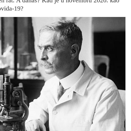
en rat. A danas? Kad je u novembru 2020. kao
ovida-19?