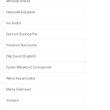
Miroslav Krleža
Никола́й Бердя́ев
Ivo Andrić
Dietrich Bonhoeffer
Friedrich Nietzsche
Filip David (English)
Fjodor Mihailovič Dostojevski
Nikos Kazantzakis
Meša Selimović
Voltaire