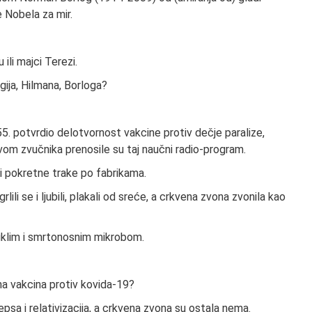
e Nobela za mir.
ili majci Terezi.
gija, Hilmana, Borloga?
5. potvrdio delotvornost vakcine protiv dečje paralize,
om zvučnika prenosile su taj naučni radio-program.
i pokretne trake po fabrikama.
rlili se i ljubili, plakali od sreće, a crkvena zvona zvonila kao
uklim i smrtonosnim mikrobom.
a vakcina protiv kovida-19?
epsa i relativizacija, a crkvena zvona su ostala nema.