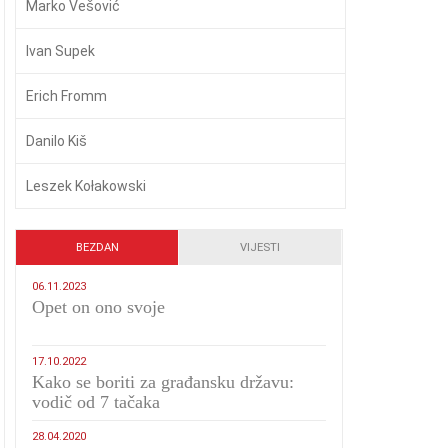
Marko Vešović
Ivan Supek
Erich Fromm
Danilo Kiš
Leszek Kołakowski
BEZDAN
VIJESTI
06.11.2023
​Opet on ono svoje
17.10.2022
Kako se boriti za građansku državu:
vodič od 7 tačaka
28.04.2020