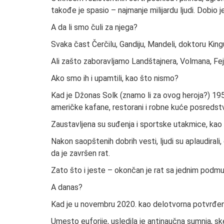
takođe je spasio – najmanje milijardu ljudi. Dobio j
A da li smo čuli za njega?
Svaka čast Čerčilu, Gandiju, Mandeli, doktoru Kingu 
Ali zašto zaboravljamo Landštajnera, Volmana, Fej
Ako smo ih i upamtili, kao što nismo?
Kad je Džonas Solk (znamo li za ovog heroja?) 195
američke kafane, restorani i robne kuće posredstv
Zaustavljena su suđenja i sportske utakmice, kao 
Nakon saopštenih dobrih vesti, ljudi su aplaudirali, g
da je završen rat.
Zato što i jeste – okončan je rat sa jednim podm
A danas?
Kad je u novembru 2020. kao delotvorna potvrđen
Umesto euforije, usledila je antinaučna sumnja, sk