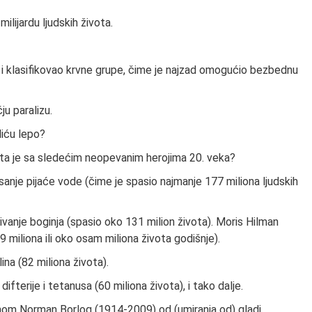
ilijardu ljudskih života.
o i klasifikovao krvne grupe, čime je najzad omogućio bezbednu
ju paralizu.
liću lepo?
, šta je sa sledećim neopevanim herojima 20. veka?
sanje pijaće vode (čime je spasio najmanje 177 miliona ljudskih
njivanje boginja (spasio oko 131 milion života). Moris Hilman
miliona ili oko osam miliona života godišnje).
na (82 miliona života).
terije i tetanusa (60 miliona života), i tako dalje.
ronom Norman Borlog (1914-2009) od (umiranja od) gladi