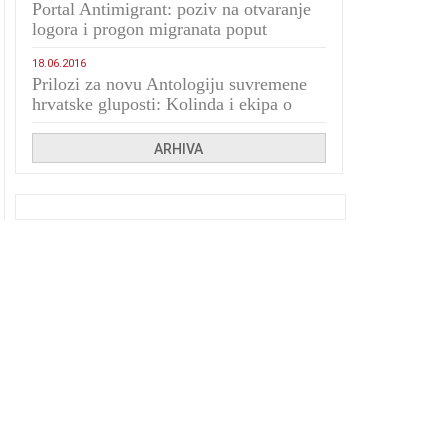
Portal Antimigrant: poziv na otvaranje
logora i progon migranata poput
bijesnih kerova
18.06.2016
Prilozi za novu Antologiju suvremene
hrvatske gluposti: Kolinda i ekipa o
navijačkim huliganima
ARHIVA