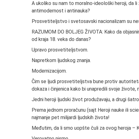
A ukoliko su nam to moralno-ideološki heroji, da l
antimodernost i antinauka?
Prosvetiteljstvo i svetosavski nacionalizam su nespoj
RAZUMOM DO BOLJEG ŽIVOTA: Kako da objasnimo uz
od kraja 18. veka do danas?
Upravo prosvetiteljstvom.
Napretkom ljudskog znanja.
Modernizacijom.
Čim se ljudi prosvetiteljstva bune protiv autoritet
dokaza i činjenica kako bi unapredili svoje živote, nj
Jedni heroji ljudski život produžavaju, a drugi šatro
Prema jednom proračunu (sajt Heroji nauke ili sci
najmanje pet milijardi ljudskih života!
Međutim, da li smo uopšte čuli za ovog heroja – 
Verovatno nismo.