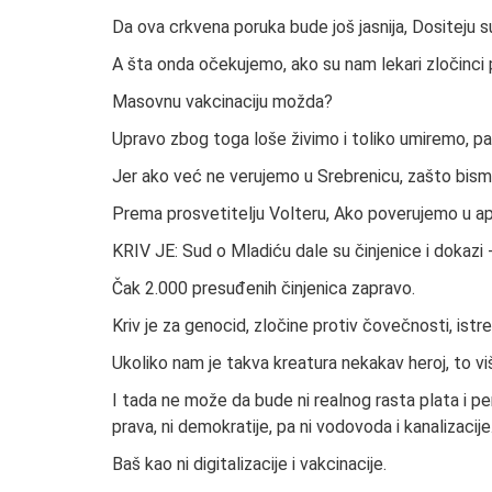
Da ova crkvena poruka bude još jasnija, Dositeju s
A šta onda očekujemo, ako su nam lekari zločinc
Masovnu vakcinaciju možda?
Upravo zbog toga loše živimo i toliko umiremo, pa
Jer ako već ne verujemo u Srebrenicu, zašto bism
Prema prosvetitelju Volteru, Ako poverujemo u a
KRIV JE: Sud o Mladiću dale su činjenice i dokazi 
Čak 2.000 presuđenih činjenica zapravo.
Kriv je za genocid, zločine protiv čovečnosti, istreb
Ukoliko nam je takva kreatura nekakav heroj, to 
I tada ne može da bude ni realnog rasta plata i penz
prava, ni demokratije, pa ni vodovoda i kanalizacije
Baš kao ni digitalizacije i vakcinacije.