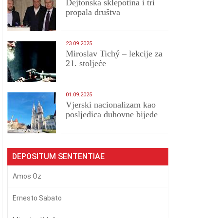
Dejtonska sklepotina i tri
propala društva
23.09.2025
Miroslav Tichý – lekcije za
21. stoljeće
01.09.2025
​Vjerski nacionalizam kao
posljedica duhovne bijede
DEPOSITUM SENTENTIAE
Amos Oz
Ernesto Sabato