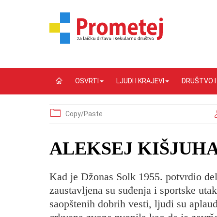
OSVRTI
LJUDI I KRAJEVI
DRUŠTVO 
Copy/Paste
ALEKSEJ KIŠJUHAS:
Kad je Džonas Solk 1955. potvrdio delo
zaustavljena su suđenja i sportske uta
saopštenih dobrih vesti, ljudi su aplaudir