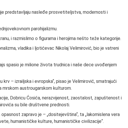
ije predstavljaju nasleđe prosvetiteljstva, modernosti i
rednjovekovnom parohijalizmu.
ranu, i razmislimo o figurama i herojima nešto teže kategorije.
lizma, vladika i ljotićevac Nikolaj Velimirović, bio je vatreni
ajs spasio je milione života trudnica i naše dece uvođenjem
u krv – izrailjska i evropska“, pisao je Velimirović, smatrajući
 sa mrskom austrougarskom kulturom.
acije, Dobricu Ćosića, nerazvijenost, zaostalost, zapuštenost i
rovića su bile društvene prednosti.
 opasnost zapravo je – „dositejevština“, ta „lakomislena vera
e, humanističke kulture, humanističke civilizacije“.