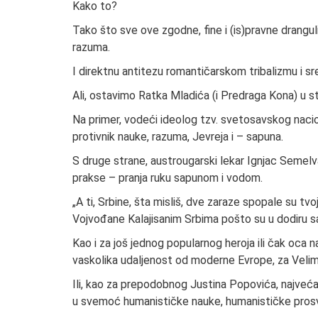
Kako to?
Tako što sve ove zgodne, fine i (is)pravne drangul
razuma.
I direktnu antitezu romantičarskom tribalizmu i s
Ali, ostavimo Ratka Mladića (i Predraga Kona) u st
Na primer, vodeći ideolog tzv. svetosavskog naciona
protivnik nauke, razuma, Jevreja i – sapuna.
S druge strane, austrougarski lekar Ignjac Semelv
prakse – pranja ruku sapunom i vodom.
„A ti, Srbine, šta misliš, dve zaraze spopale su tvoj
Vojvođane Kalajisanim Srbima pošto su u dodiru
Kao i za još jednog popularnog heroja ili čak oca n
vaskolika udaljenost od moderne Evrope, za Velimi
Ili, kao za prepodobnog Justina Popovića, najveća
u svemoć humanističke nauke, humanističke prosvet