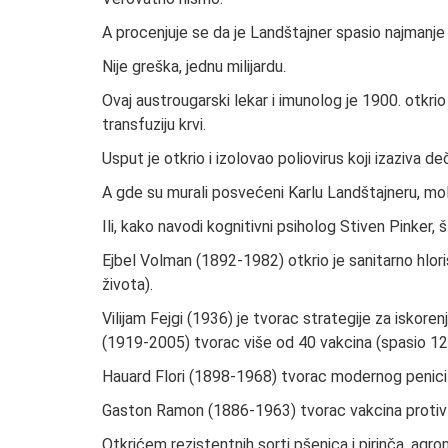
A procenjuje se da je Landštajner spasio najmanje m
Nije greška, jednu milijardu.
Ovaj austrougarski lekar i imunolog je 1900. otkri
transfuziju krvi.
Usput je otkrio i izolovao poliovirus koji izaziva deč
A gde su murali posvećeni Karlu Landštajneru, mo
Ili, kako navodi kognitivni psiholog Stiven Pinker
Ejbel Volman (1892-1982) otkrio je sanitarno hlori
života).
Vilijam Fejgi (1936) je tvorac strategije za iskore
(1919-2005) tvorac više od 40 vakcina (spasio 129 
Hauard Flori (1898-1968) tvorac modernog penicili
Gaston Ramon (1886-1963) tvorac vakcina protiv dif
Otkrićem rezistentnih sorti pšenica i pirinča, ag