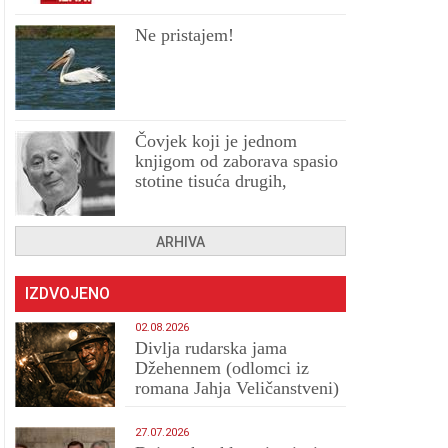
Ne pristajem!
Čovjek koji je jednom
knjigom od zaborava spasio
stotine tisuća drugih,
prokletih i uništenih
ARHIVA
IZDVOJENO
02.08.2026
Divlja rudarska jama
Džehennem (odlomci iz
romana Jahja Veličanstveni)
27.07.2026