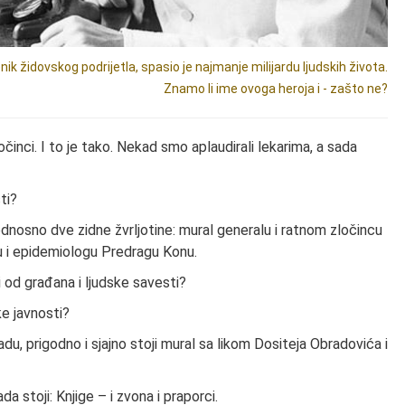
ik židovskog podrijetla, spasio je najmanje milijardu ljudskih života.
Znamo li ime ovoga heroja i - zašto ne?
očinci. I to je tako. Nekad smo aplaudirali lekarima, a sada
ti?
odnosno dve zidne žvrljotine: mural generalu i ratnom zločincu
u i epidemiologu Predragu Konu.
ti od građana i ljudske savesti?
ke javnosti?
, prigodno i sjajno stoji mural sa likom Dositeja Obradovića i
ada stoji: Knjige – i zvona i praporci.