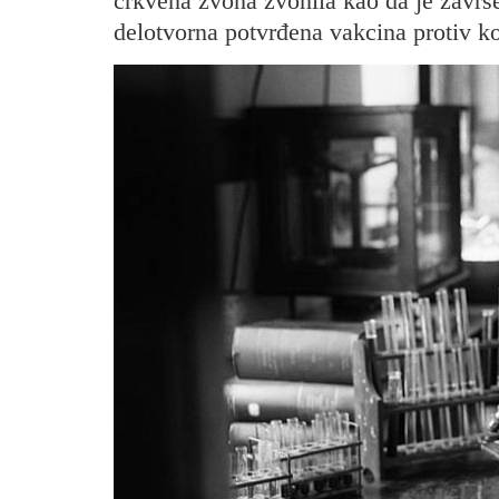
crkvena zvona zvonila kao da je završ
delotvorna potvrđena vakcina protiv k