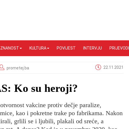
I ZNANOST
KULTURA
POVIJEST
INTERVJU
PRIJEVODI
22.11.2021
prometej.ba
 Ko su heroji?
tvornost vakcine protiv dečje paralize,
kmice, kao i pokretne trake po fabrikama. Nakon
ali, grlili se i ljubili, plakali od sreće, a