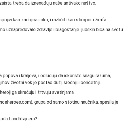
i zaista treba da iznenađuju naše antivakcinaštvo,
ivi kao zadnjica i oko, i različiti kao stiropor i žirafa.
napredovalo zdravlje i blagostanje ljudskih bića na svetu
a popova i kraljeva, i odlučuju da iskoriste snagu razuma,
ihov životni vek je postao duži, srećniji i berićetniji.
heroji ga skraćuju i žrtvuju svetinjama.
enceheroes.com), grupa od samo stotinu naučnika, spasila je
Karla Landštajnera?