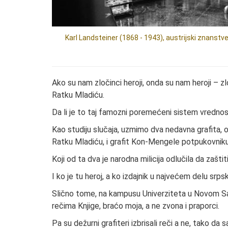
Karl Landsteiner (1868 - 1943), austrijski znanstven
Ako su nam zločinci heroji, onda su nam heroji – zl
Ratku Mladiću.
Da li je to taj famozni poremećeni sistem vrednos
Kao studiju slučaja, uzmimo dva nedavna grafita, 
Ratku Mladiću, i grafit Kon-Mengele potpukovnik
Koji od ta dva je narodna milicija odlučila da zašti
I ko je tu heroj, a ko izdajnik u najvećem delu srps
Slično tome, na kampusu Univerziteta u Novom Sadu
rečima Knjige, braćo moja, a ne zvona i praporci.
Pa su dežurni grafiteri izbrisali reči a ne, tako da s