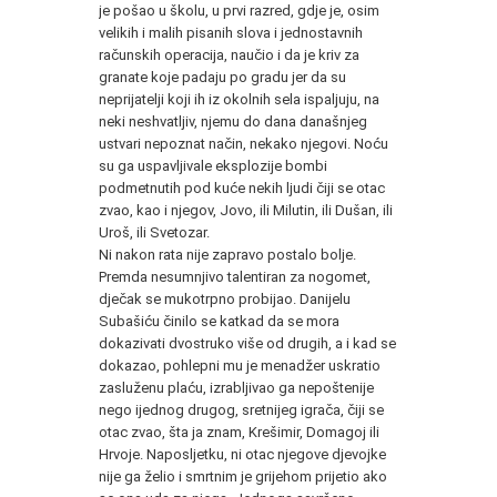
je pošao u školu, u prvi razred, gdje je, osim
velikih i malih pisanih slova i jednostavnih
računskih operacija, naučio i da je kriv za
granate koje padaju po gradu jer da su
neprijatelji koji ih iz okolnih sela ispaljuju, na
neki neshvatljiv, njemu do dana današnjeg
ustvari nepoznat način, nekako njegovi. Noću
su ga uspavljivale eksplozije bombi
podmetnutih pod kuće nekih ljudi čiji se otac
zvao, kao i njegov, Jovo, ili Milutin, ili Dušan, ili
Uroš, ili Svetozar.
Ni nakon rata nije zapravo postalo bolje.
Premda nesumnjivo talentiran za nogomet,
dječak se mukotrpno probijao. Danijelu
Subašiću činilo se katkad da se mora
dokazivati dvostruko više od drugih, a i kad se
dokazao, pohlepni mu je menadžer uskratio
zasluženu plaću, izrabljivao ga nepoštenije
nego ijednog drugog, sretnijeg igrača, čiji se
otac zvao, šta ja znam, Krešimir, Domagoj ili
Hrvoje. Naposljetku, ni otac njegove djevojke
nije ga želio i smrtnim je grijehom prijetio ako