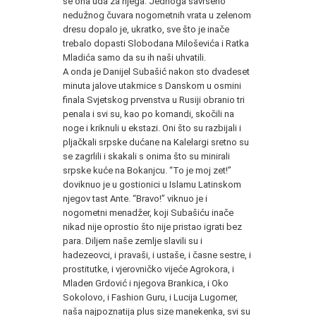
se ona uda za njega. Jednoga savršeno
nedužnog čuvara nogometnih vrata u zelenom
dresu dopalo je, ukratko, sve što je inače
trebalo dopasti Slobodana Miloševića i Ratka
Mladića samo da su ih naši uhvatili.
A onda je Danijel Subašić nakon sto dvadeset
minuta jalove utakmice s Danskom u osmini
finala Svjetskog prvenstva u Rusiji obranio tri
penala i svi su, kao po komandi, skočili na
noge i kriknuli u ekstazi. Oni što su razbijali i
pljačkali srpske dućane na Kalelargi sretno su
se zagrlili i skakali s onima što su minirali
srpske kuće na Bokanjcu. “To je moj zet!”
doviknuo je u gostionici u Islamu Latinskom
njegov tast Ante. “Bravo!” viknuo je i
nogometni menadžer, koji Subašiću inače
nikad nije oprostio što nije pristao igrati bez
para. Diljem naše zemlje slavili su i
hadezeovci, i pravaši, i ustaše, i časne sestre, i
prostitutke, i vjerovničko vijeće Agrokora, i
Mladen Grdović i njegova Brankica, i Oko
Sokolovo, i Fashion Guru, i Lucija Lugomer,
naša najpoznatija plus size manekenka, svi su