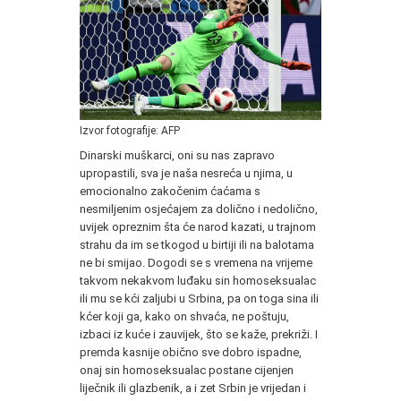
Izvor fotografije: AFP
Dinarski muškarci, oni su nas zapravo
upropastili, sva je naša nesreća u njima, u
emocionalno zakočenim ćaćama s
nesmiljenim osjećajem za dolično i nedolično,
uvijek opreznim šta će narod kazati, u trajnom
strahu da im se tkogod u birtiji ili na balotama
ne bi smijao. Dogodi se s vremena na vrijeme
takvom nekakvom luđaku sin homoseksualac
ili mu se kći zaljubi u Srbina, pa on toga sina ili
kćer koji ga, kako on shvaća, ne poštuju,
izbaci iz kuće i zauvijek, što se kaže, prekriži. I
premda kasnije obično sve dobro ispadne,
onaj sin homoseksualac postane cijenjen
liječnik ili glazbenik, a i zet Srbin je vrijedan i