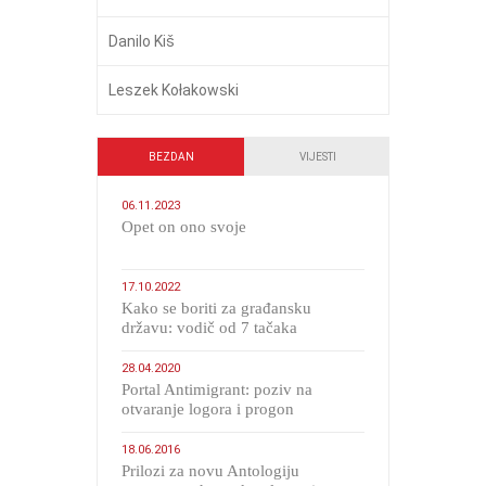
Danilo Kiš
Leszek Kołakowski
BEZDAN
VIJESTI
06.11.2023
​Opet on ono svoje
17.10.2022
Kako se boriti za građansku
državu: vodič od 7 tačaka
28.04.2020
Portal Antimigrant: poziv na
otvaranje logora i progon
migranata poput bijesnih kerova
18.06.2016
Prilozi za novu Antologiju