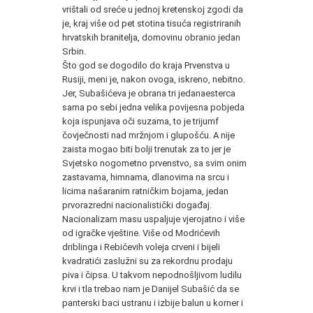
vrištali od sreće u jednoj kretenskoj zgodi da
je, kraj više od pet stotina tisuća registriranih
hrvatskih branitelja, domovinu obranio jedan
Srbin.
Što god se dogodilo do kraja Prvenstva u
Rusiji, meni je, nakon ovoga, iskreno, nebitno.
Jer, Subašićeva je obrana tri jedanaesterca
sama po sebi jedna velika povijesna pobjeda
koja ispunjava oči suzama, to je trijumf
čovječnosti nad mržnjom i glupošću. A nije
zaista mogao biti bolji trenutak za to jer je
Svjetsko nogometno prvenstvo, sa svim onim
zastavama, himnama, dlanovima na srcu i
licima našaranim ratničkim bojama, jedan
prvorazredni nacionalistički događaj.
Nacionalizam masu uspaljuje vjerojatno i više
od igračke vještine. Više od Modrićevih
driblinga i Rebićevih voleja crveni i bijeli
kvadratići zaslužni su za rekordnu prodaju
piva i čipsa. U takvom nepodnošljivom ludilu
krvi i tla trebao nam je Danijel Subašić da se
panterski baci ustranu i izbije balun u korner i