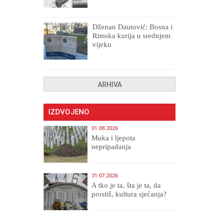
drugih, prokletih i
uništenih
Dženan Dautović: Bosna i
Rimska kurija u srednjem
vijeku
ARHIVA
IZDVOJENO
01.08.2026
Muka i ljepota
nepripadanja
31.07.2026
A tko je ta, šta je ta, da
prostiš, kultura sjećanja?