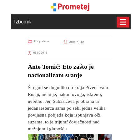
Izbornik
Copy/Paste
Jutarnji.hr
08.07.2018
Ante Tomić: Eto zašto je
nacionalizam sranje
Što god se dogodilo do kraja Prvenstva u
Rusiji, meni je, nakon ovoga, iskreno,
nebitno. Jer, Subašićeva je obrana tri
jedanaesterca sama po sebi jedna velika
povijesna pobjeda koja ispunjava oči
suzama, to je trijumf čovječnosti nad
mržnjom i glupošću