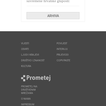
suvremene hrvatske gluposti:
Kolinda i ekipa o navijačkim
huliganima
ARHIVA
VIJESTI
POVIJEST
OSVRTI
INTERVJU
LJUDI I KRAJEVI
PRIJEVODI
DRUŠTVO I ZNANOST
COPY/PASTE
KULTURA
PROMETEJ NA
DRUŠTVENIM
MREŽAMA
O NAMA
IMPRESSUM