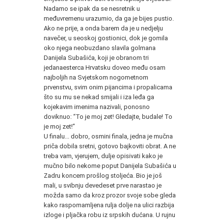
Nadamo se ipak da se nesretnik u
međuvremenu urazumio, da ga je bijes pustio.
Ako ne prije, a onda barem da je u nedjelju
navečer, u seoskoj gostionici, dok je gomila
oko njega neobuzdano slavila golmana
Danijela Subašića, koji je obranom tri
jedanaesterca Hrvatsku doveo među osam
najboljih na Svjetskom nogometnom
prvenstvu, svim onim pijancima i propalicama
što su mu se nekad smijali i iza leđa ga
kojekavim imenima nazivali, ponosno
doviknuo: “To je moj zet! Gledajte, budale! To
je moj zet!”
U finalu... dobro, osmini finala, jedna je mučna
priča dobila sretni, gotovo bajkoviti obrat. A ne
treba vam, vjerujem, dulje opisivati kako je
mučno bilo nekome poput Danijela Subašića u
Zadru koncem prošlog stoljeća. Bio je još
mali, u svibnju devedeset prve narastao je
možda samo da kroz prozor svoje sobe gleda
kako raspomamljena rulja dolje na ulici razbija
izloge i pljačka robu iz srpskih dućana. U rujnu