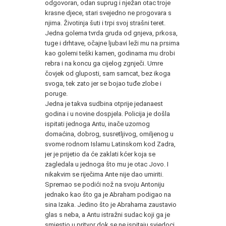
odgovoran, odan suprug i nježan otac troje
krasne djece, stari svejedno ne progovara s
njima. Životinja šuti i trpi svoj strašni teret.
Jedna golema tvrda gruda od gnjeva, prkosa,
tuge i drhtave, očajne ljubavi leži mu na prsima
kao golemi teški kamen, godinama mu drobi
rebra i na koncu ga cijelog zgnječi. Umre
čovjek od gluposti, sam samcat, bez ikoga
svoga, tek zato jer se bojao tuđe zlobe i
poruge.
Jedna je takva sudbina otprije jedanaest
godina i u novine dospjela. Policija je došla
ispitati jednoga Antu, inače uzornog
domaćina, dobrog, susretljivog, omiljenog u
svome rodnom Islamu Latinskom kod Zadra,
jer je prijetio da će zaklati kćer koja se
zagledala u jednoga što mu je otac Jovo. I
nikakvim se riječima Ante nije dao umiriti.
Spremao se podići nož na svoju Antoniju
jednako kao što ga je Abraham podigao na
sina Izaka. Jedino što je Abrahama zaustavio
glas s neba, a Antu istražni sudac koji ga je
smjestio u pritvor dok se ne ispitaju svjedoci.