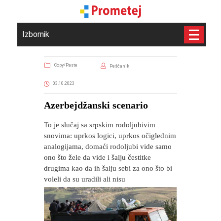
Izbornik
Copy/Paste
Peščanik
03.10.2023
Azerbejdžanski scenario
To je slučaj sa srpskim rodoljubivim
snovima: uprkos logici, uprkos očiglednim
analogijama, domaći rodoljubi vide samo
ono što žele da vide i šalju čestitke
drugima kao da ih šalju sebi za ono što bi
voleli da su uradili ali nisu