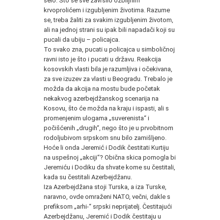
selo. Što se sve završilo ozbiljnim
krvoprolićem i izgubljenim životima. Razume
se, treba žaliti za svakim izgubljenim životom,
ali na jednoj strani su ipak bili napadači koji su
pucali da ubiju – policajca.
To svako zna, pucati u policajca u simboličnoj
ravni isto je što i pucati u državu. Reakcija
kosovskih vlasti bila je razumljiva i očekivana,
za sve izuzev za vlasti u Beogradu. Trebalo je
možda da akcija na mostu bude početak
nekakvog azerbejdžanskog scenarija na
Kosovu, što će možda na kraju i ispasti, ali s
promenjenim ulogama „suverenista“ i
počišćenih „drugih“, nego što je u prvobitnom
rodoljubivom srpskom snu bilo zamišljeno.
Hoće li onda Jeremić i Dodik čestitati Kurtiju
na uspešnoj „akciji“? Obična skica pomogla bi
Jeremiću i Dodiku da shvate kome su čestitali,
kada su čestitali Azerbejdžanu.
Iza Azerbejdžana stoji Turska, a iza Turske,
naravno, ovde omraženi NATO, večni, dakle s
prefiksom „arhi-“ srpski neprijatelj. Čestitajući
Azerbejdžanu, Jeremić i Dodik čestitaju u