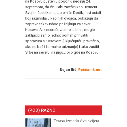
na Kosovu pušten u pogon u nedelju 24.
septembra, da će i Srbi završiti kao Jermeni.
Svojim čestitkama, Jeremić i Dodik, i svi ostali
koji razmišljaju kao njih dvojica, pokazuju da
zapravo takav ishod priželjkuju za sever
Kosova. A iz nesreće Jermena bi se moglo
zaključiti samo jedno: odmah prihvatiti
sporazum s Kosovom (uključujući i praktično,
ako ne baš i formalno priznanje) i tako zaštiti
Srbe na severu, na jugu… bilo gde na Kosovu.
Dejan Ilić
,
Peščanik.net
(POD) RAZNO
Terasa između dva svijeta