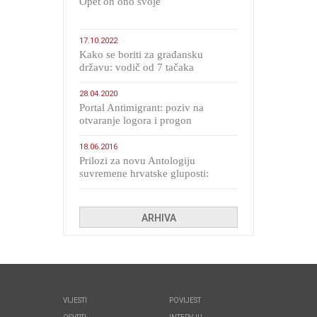
​Opet on ono svoje
17.10.2022
Kako se boriti za građansku
državu: vodič od 7 tačaka
28.04.2020
Portal Antimigrant: poziv na
otvaranje logora i progon
migranata poput bijesnih kerova
18.06.2016
Prilozi za novu Antologiju
suvremene hrvatske gluposti:
Kolinda i ekipa o navijačkim
huliganima
ARHIVA
VIJESTI
POVIJEST