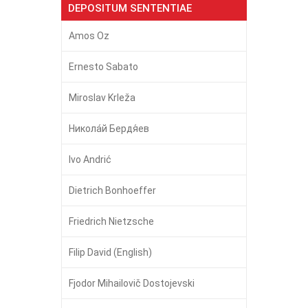
DEPOSITUM SENTENTIAE
Amos Oz
Ernesto Sabato
Miroslav Krleža
Никола́й Бердя́ев
Ivo Andrić
Dietrich Bonhoeffer
Friedrich Nietzsche
Filip David (English)
Fjodor Mihailovič Dostojevski