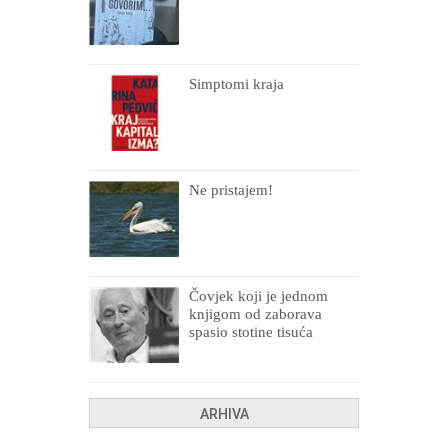
Simptomi kraja
Ne pristajem!
Čovjek koji je jednom
knjigom od zaborava
spasio stotine tisuća
drugih, prokletih i
uništenih
ARHIVA