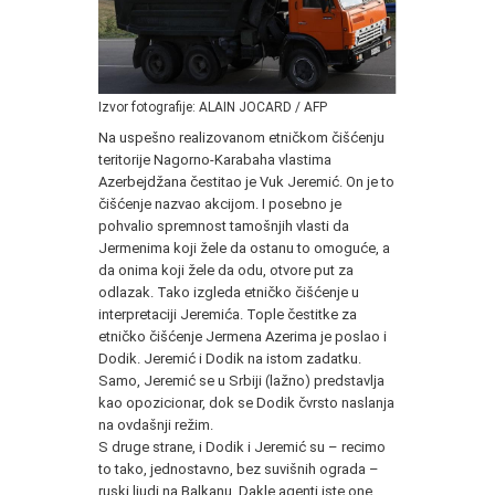
Izvor fotografije: ALAIN JOCARD / AFP
Na uspešno realizovanom etničkom čišćenju
teritorije Nagorno-Karabaha vlastima
Azerbejdžana čestitao je Vuk Jeremić. On je to
čišćenje nazvao akcijom. I posebno je
pohvalio spremnost tamošnjih vlasti da
Jermenima koji žele da ostanu to omoguće, a
da onima koji žele da odu, otvore put za
odlazak. Tako izgleda etničko čišćenje u
interpretaciji Jeremića. Tople čestitke za
etničko čišćenje Jermena Azerima je poslao i
Dodik. Jeremić i Dodik na istom zadatku.
Samo, Jeremić se u Srbiji (lažno) predstavlja
kao opozicionar, dok se Dodik čvrsto naslanja
na ovdašnji režim.
S druge strane, i Dodik i Jeremić su – recimo
to tako, jednostavno, bez suvišnih ograda –
ruski ljudi na Balkanu. Dakle agenti iste one