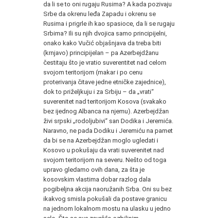
da li se to oni rugaju Rusima? A kada pozivaju
Srbe da okrenu leđa Zapadu i okrenu se
Rusima i prigrle ih kao spasioce, da li se rugaju
Srbima? Ili su njih dvojica samo principijelni,
onako kako Vučić objašnjava da treba biti
(krnjavo) principijelan – pa Azerbejdžanu
čestitaju što je vratio suverentitet nad celom
svojom teritorijom (makar i po cenu
proterivanja čitave jedne etničke zajednice),
dok to priželjkuju i za Srbiju – da „vrati“
suverenitet nad teritorijom Kosova (svakako
bez ijednog Albanca na njemu). Azerbejdžan
živi srpski „rodoljubivi“ san Dodika i Jeremića.
Naravno, ne pada Dodiku i Jeremiću na pamet
da bi se na Azerbejdžan moglo ugledati i
Kosovo u pokušaju da vrati suverenitet nad
svojom teritorijom na severu. Nešto od toga
upravo gledamo ovih dana, za šta je
kosovskim vlastima dobar razlog dala
pogibeljna akcija naoružanih Srba. Oni su bez
ikakvog smisla pokušali da postave granicu
na jednom lokalnom mostu na ulasku u jedno