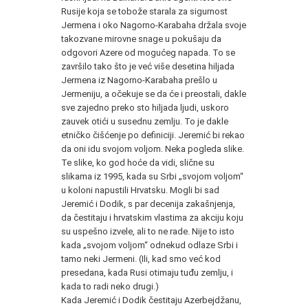
Rusije koja se tobože starala za sigurnost
Jermena i oko Nagorno-Karabaha držala svoje
takozvane mirovne snage u pokušaju da
odgovori Azere od mogućeg napada. To se
završilo tako što je već više desetina hiljada
Jermena iz Nagorno-Karabaha prešlo u
Jermeniju, a očekuje se da će i preostali, dakle
sve zajedno preko sto hiljada ljudi, uskoro
zauvek otići u susednu zemlju. To je dakle
etničko čišćenje po definiciji. Jeremić bi rekao
da oni idu svojom voljom. Neka pogleda slike.
Te slike, ko god hoće da vidi, slične su
slikama iz 1995, kada su Srbi „svojom voljom“
u koloni napustili Hrvatsku. Mogli bi sad
Jeremić i Dodik, s par decenija zakašnjenja,
da čestitaju i hrvatskim vlastima za akciju koju
su uspešno izvele, ali to ne rade. Nije to isto
kada „svojom voljom“ odnekud odlaze Srbi i
tamo neki Jermeni. (Ili, kad smo već kod
presedana, kada Rusi otimaju tuđu zemlju, i
kada to radi neko drugi.)
Kada Jeremić i Dodik čestitaju Azerbejdžanu,