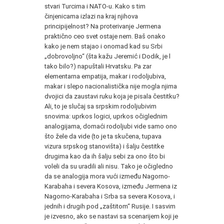
stvari Turcima i NATO-u. Kako s tim
činjenicama izlazi na kraj njihova
principijelnost? Na proterivanje Jermena
praktično ceo svet ostaje nem. Baš onako
kako je nem stajao i onomad kad su Srbi
„dobrovoljno“ (šta kažu Jeremić i Dodik, je l
tako bilo?) napuštali Hrvatsku. Pa zar
elementarna empatija, makar i rodoljubiva,
makar i slepo nacionalistička nije mogla njima
dvojici da zaustavi ruku koja je pisala čestitku?
Ali, to je slučaj sa srpskim rodoljubivim
snovima: uprkos logici, uprkos očiglednim
analogijama, domaći rodoljubi vide samo ono
što žele da vide (to je ta skučena, tupava
vizura srpskog stanovišta) i šalju čestitke
drugima kao da ih šalju sebi za ono što bi
voleli da su uradili ali nisu. Tako je očigledno
da se analogija mora vući između Nagorno-
Karabaha i severa Kosova, između Jermena iz
Nagorno-Karabaha i Srba sa severa Kosova, i
jednih i drugih pod „zaštitom“ Rusije. I sasvim
je izvesno, ako se nastavi sa scenarijem koji je