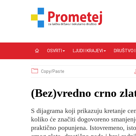
OSVRTI
LJUDI I KRAJEVI
DRUŠTVO 
Copy/Paste
(Bez)vredno crno zla
S dijagrama koji prikazuju kretanje cen
koliko će značiti dogovoreno smanjenje
praktično popunjena. Istovremeno, isto