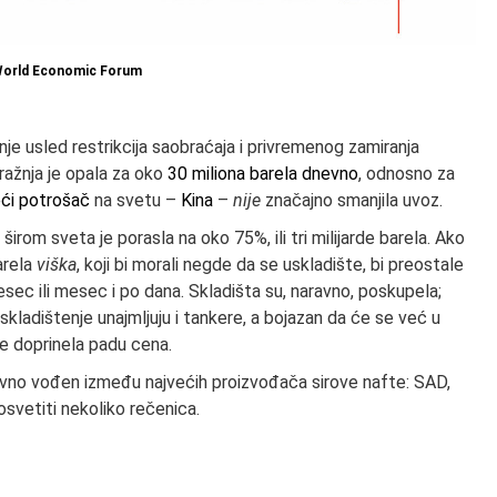
orld Economic Forum
je usled restrikcija saobraćaja i privremenog zamiranja
ražnja je opala za oko
30 miliona barela dnevno
, odnosno za
veći potrošač
na svetu –
Kina
–
nije
značajno smanjila uvoz.
rom sveta je porasla na oko 75%, ili tri milijarde barela. Ako
arela
viška
, koji bi morali negde da se uskladište, bi preostale
ec ili mesec i po dana. Skladišta su, naravno, poskupela;
kladištenje unajmljuju i tankere, a bojazan da će se već u
e doprinela padu cena.
davno vođen između najvećih proizvođača sirove nafte: SAD,
osvetiti nekoliko rečenica.