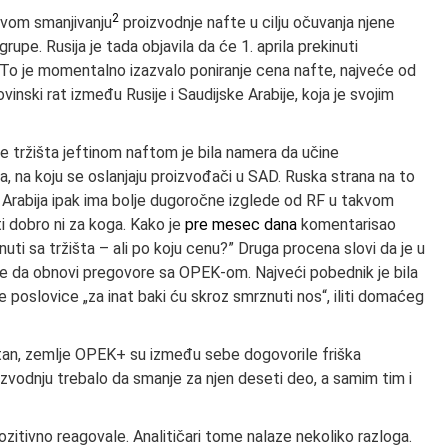
2
ovom smanjivanju
proizvodnje nafte u cilju očuvanja njene
grupe. Rusija je tada objavila da će 1. aprila prekinuti
To je momentalno izazvalo poniranje cena nafte, najveće od
ovinski rat između Rusije i Saudijske Arabije, koja je svojim
 tržišta jeftinom naftom je bila namera da učine
ca, na koju se oslanjaju proizvođači u SAD. Ruska strana na to
a Arabija ipak ima bolje dugoročne izglede od RF u takvom
ti dobro ni za koga. Kako je
pre mesec dana
komentarisao
nuti sa tržišta – ali po koju cenu?” Druga procena slovi da je u
sije da obnovi pregovore sa OPEK-om. Najveći pobednik je bila
ke poslovice „za inat baki ću skroz smrznuti nos“, iliti domaćeg
tan, zemlje OPEK+ su između sebe dogovorile friška
izvodnju trebalo da smanje za njen deseti deo, a samim tim i
ozitivno reagovale. Analitičari tome nalaze nekoliko razloga.