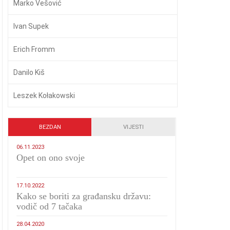
Marko Vešović
Ivan Supek
Erich Fromm
Danilo Kiš
Leszek Kołakowski
BEZDAN
VIJESTI
06.11.2023
​Opet on ono svoje
17.10.2022
Kako se boriti za građansku državu:
vodič od 7 tačaka
28.04.2020