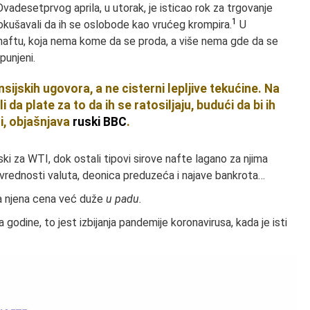
adesetprvog aprila, u utorak, je isticao rok za trgovanje
1
 pokušavali da ih se oslobode kao vrućeg krompira.
U
naftu, koja nema kome da se proda, a više nema gde da se
punjeni.
sijskih ugovora, a ne cisterni lepljive tekućine. Na
i da plate za to da ih se ratosiljaju, budući da bi ih
i, objašnjava
ruski BBC
.
ski za WTI, dok ostali tipovi sirove nafte lagano za njima
vrednosti valuta, deonica preduzeća i najave bankrota…
a njena cena već duže
u padu.
odine, to jest izbijanja pandemije koronavirusa, kada je isti