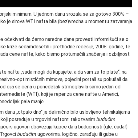
storijski minimum. U jednom danu srozala se za gotovo 300% –
iko je sirova WTI nafta bila (bez)vredna u momentu zatvaranja
se očekivati da ćemo naredne dane provesti informišući se o
ke krize sedamdesetih i prethodne recesije, 2008. godine, te
ada cene nafte, kako bismo protumačili značenje i ozbiljnost
te naftu „sada mogli da kupujete, a da vam za to plate“, na
presivno-optimističnih mimova, pojedini portali su pokušali da
izvod čija se cena u ponedeljak strmoglavila samo jedan od
termediate (WTI), koji je reper za cene nafte u Americi,
 ponedeljak pala manje.
om danu „otpalo dno“ je delimično bilo uslovljeno tehnikalijama
koji posreduje u trgovini naftom: takozvanim
budućim
jučers ugovori obavezuju kupce da u budućnosti (gle, čuda!)
 Trgovci
budućim
ugovorima, logično, zarađuju ili gube u