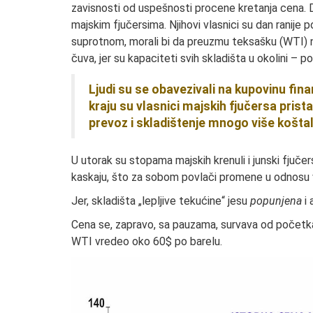
zavisnosti od uspešnosti procene kretanja cena. Dv
majskim fjučersima. Njihovi vlasnici su dan ranije
suprotnom, morali bi da preuzmu teksašku (WTI) 
čuva, jer su kapaciteti svih skladišta u okolini – po
Ljudi su se obavezivali na kupovinu finan
kraju su vlasnici majskih fjučersa pristal
prevoz i skladištenje mnogo više koštal
U utorak su stopama majskih krenuli i junski fjučer
kaskaju, što za sobom povlači promene u odnosu 
Jer, skladišta „lepljive tekućine“ jesu
popunjena
i 
Cena se, zapravo, sa pauzama, survava od početka g
WTI vredeo oko 60$ po barelu.