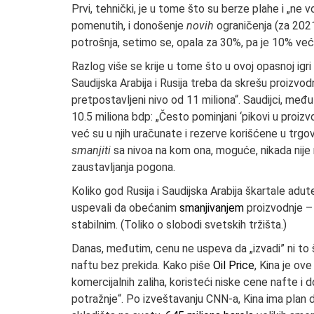
Prvi, tehnički, je u tome što su berze plahe i „ne 
pomenutih, i donošenje
novih
ograničenja (za 2021.
potrošnja, setimo se, opala za 30%, pa je 10% već 
Razlog više se krije u tome što u ovoj opasnoj igr
Saudijska Arabija i Rusija treba da skrešu proizvod
pretpostavljeni nivo od 11 miliona“. Saudijci, među
10.5 miliona bdp: „Često pominjani ‘pikovi u proizv
već su u njih uračunate i rezerve korišćene u trgo
smanjiti
sa nivoa na kom ona, moguće, nikada nije 
zaustavljanja pogona.
Koliko god Rusija i Saudijska Arabija škartale adut
uspevali da obećanim
smanjivanjem
proizvodnje – 
stabilnim. (Toliko o slobodi svetskih tržišta.)
Danas, međutim, cenu ne uspeva da „izvadi” ni to š
naftu bez prekida. Kako piše
Oil Price
, Kina je ov
komercijalnih zaliha, koristeći niske cene nafte i
potražnje“. Po izveštavanju CNN-a, Kina ima plan 