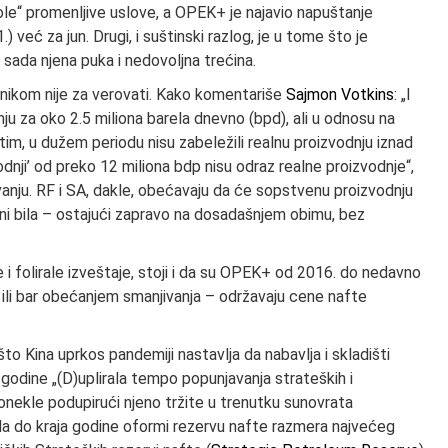
vole“ promenljive uslove, a OPEK+ je najavio napuštanje
) već za jun. Drugi, i suštinski razlog, je u tome što je
sada njena puka i nedovoljna trećina.
i nikom nije za verovati. Kako komentariše
Sajmon Votkins
: „I
nju za oko 2.5 miliona barela dnevno (bpd), ali u odnosu na
tim, u dužem periodu nisu zabeležili realnu proizvodnju iznad
odnji’ od preko 12 miliona bdp nisu odraz realne proizvodnje“,
vanju. RF i SA, dakle, obećavaju da će sopstvenu proizvodnju
ni bila – ostajući zapravo na dosadašnjem obimu, bez
e i folirale izveštaje, stoji i da su OPEK+ od 2016. do nedavno
ili bar obećanjem smanjivanja – održavaju cene nafte
to Kina uprkos pandemiji nastavlja da nabavlja i skladišti
e godine „(D)uplirala tempo popunjavanja strateških i
 donekle podupirući njeno tržite u trenutku sunovrata
da do kraja godine oformi rezervu nafte razmera najvećeg