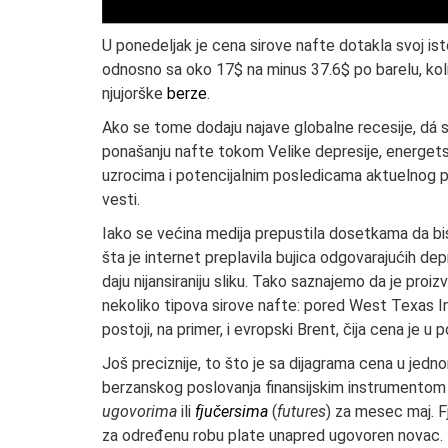
U ponedeljak je cena sirove nafte dotakla svoj i
odnosno sa oko 17$ na minus 37.6$ po barelu, kol
njujorške
berze
.
Ako se tome dodaju najave globalne recesije, dá 
ponašanju nafte tokom Velike depresije, energets
uzrocima i potencijalnim posledicama aktuelnog p
vesti.
Iako se većina medija prepustila dosetkama da bis
šta je internet preplavila bujica odgovarajućih de
daju nijansiraniju sliku. Tako saznajemo da je pro
nekoliko tipova sirove nafte: pored West Texas In
postoji, na primer, i evropski Brent, čija cena je u
Još preciznije, to što je sa dijagrama cena u jedn
berzanskog poslovanja finansijskim instrumentom 
ugovorima
ili
fjučersima
(
futures
) za mesec maj. F
za određenu robu plate unapred ugovoren novac.