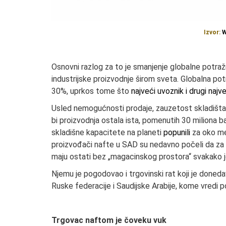
Izvor:
W
Osnovni razlog za to je smanjenje globalne potražn
industrijske proizvodnje širom sveta. Globalna pot
30%, uprkos tome što
najveći uvoznik i drugi naj
Usled nemogućnosti prodaje, zauzetost skladišta ši
bi proizvodnja ostala ista, pomenutih 30 miliona b
skladišne kapacitete na planeti
popunili
za oko mes
proizvođači nafte u SAD su nedavno počeli da za s
maju ostati bez „magacinskog prostora“ svakako j
Njemu je pogodovao i trgovinski rat koji je done
Ruske federacije i Saudijske Arabije, kome vredi p
Trgovac naftom je čoveku vuk