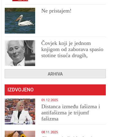
Ne pristajem!
Čovjek koji je jednom
knjigom od zaborava spasio
stotine tisuća drugih,
prokletih i uništenih
ARHIVA
IZDVOJENO
01.12.2025
Distanca između fašizma i
antifašizma je trijumf
fašizma
08.11.2025