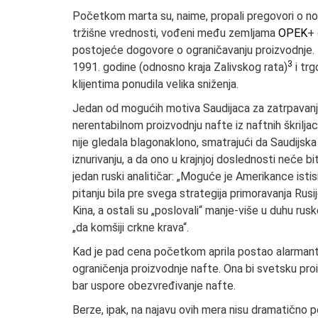
Početkom marta su, naime, propali pregovori o n
tržišne vrednosti, vođeni među zemljama
OPEK
+ 
postojeće dogovore o ograničavanju proizvodnje. 
3
1991. godine (odnosno kraja Zalivskog rata)
i trg
klijentima ponudila velika sniženja.
Jedan od mogućih motiva Saudijaca za zatrpavanje
nerentabilnom proizvodnju nafte iz naftnih škrilja
nije gledala blagonaklono, smatrajući da Saudijsk
iznurivanju, a da ono u krajnjoj doslednosti neće bi
jedan ruski analitičar: „Moguće je Amerikance istis
pitanju bila pre svega strategija primoravanja Ru
Kina, a ostali su „poslovali“ manje-više u duhu rus
„da komšiji crkne krava“.
Kad je pad cena početkom aprila postao alarman
ograničenja proizvodnje nafte. Ona bi svetsku pro
bar uspore obezvređivanje nafte.
Berze, ipak, na najavu ovih mera nisu dramatično p