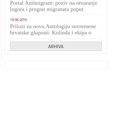
Portal Antimigrant: poziv na otvaranje
logora i progon migranata poput
bijesnih kerova
18.06.2016
Prilozi za novu Antologiju suvremene
hrvatske gluposti: Kolinda i ekipa o
navijačkim huliganima
ARHIVA