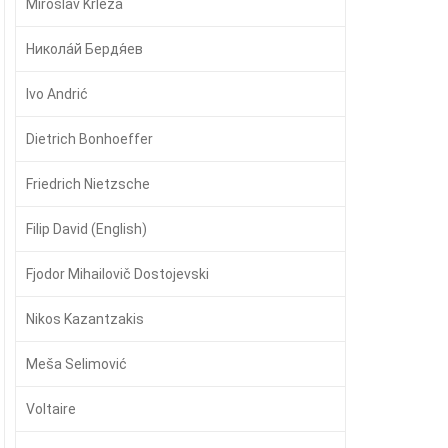
Miroslav Krleža
Никола́й Бердя́ев
Ivo Andrić
Dietrich Bonhoeffer
Friedrich Nietzsche
Filip David (English)
Fjodor Mihailovič Dostojevski
Nikos Kazantzakis
Meša Selimović
Voltaire