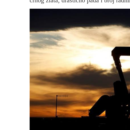
crnog zlata, drastično pada i broj radn