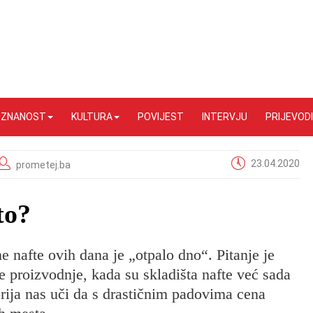
I ZNANOST
KULTURA
POVIJEST
INTERVJU
PRIJEVODI
23.04.2020
prometej.ba
to?
e nafte ovih dana je „otpalo dno“. Pitanje je
 proizvodnje, kada su skladišta nafte već sada
rija nas uči da s drastičnim padovima cena