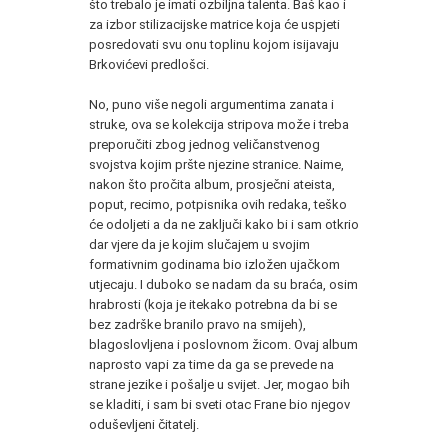
što trebalo je imati ozbiljna talenta. Baš kao i
za izbor stilizacijske matrice koja će uspjeti
posredovati svu onu toplinu kojom isijavaju
Brkovićevi predlošci.
No, puno više negoli argumentima zanata i
struke, ova se kolekcija stripova može i treba
preporučiti zbog jednog veličanstvenog
svojstva kojim pršte njezine stranice. Naime,
nakon što pročita album, prosječni ateista,
poput, recimo, potpisnika ovih redaka, teško
će odoljeti a da ne zaključi kako bi i sam otkrio
dar vjere da je kojim slučajem u svojim
formativnim godinama bio izložen ujačkom
utjecaju. I duboko se nadam da su braća, osim
hrabrosti (koja je itekako potrebna da bi se
bez zadrške branilo pravo na smijeh),
blagoslovljena i poslovnom žicom. Ovaj album
naprosto vapi za time da ga se prevede na
strane jezike i pošalje u svijet. Jer, mogao bih
se kladiti, i sam bi sveti otac Frane bio njegov
oduševljeni čitatelj.