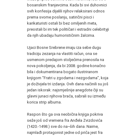
bosanskim franjevcima. Kada bi svi duhovnici
svih konfesija dijelili njihov relaksirani odnos
prema svome poslanju, satirični pisci i
karikaturisti ostali bi bez omiljenih meta,
preostali bi im tek političari i estradni celebrityji
da njih ubadaju humorističnim žalcima.
Ujaci Bosne Srebrene imaju iza sebe dugu
tradiciju zezanja na vlastiti račun, ona se
usmenom predajom stoljećima prenosila na
nova pokoljenja, da bi 2008. godine konačno
bila i dokumentirana bogato ilustriranom
knjigom “Fratri u zgodama i nezgodama”, koja
je doživjela tri izdanja. Ovih dana načinili su još
jedan iskorak: najsmješnije anegdote čiji su
glavni junaci njihova braća, sabrali su između
korica strip albuma.
Raspon što ga ova neobična knjiga pokriva
seže još od vremena fra Anđela Zvizdovića
(1420.-1498.) sve do na¬ših dana. Naime,
najmlađi protagonist jedne od priča jest fra