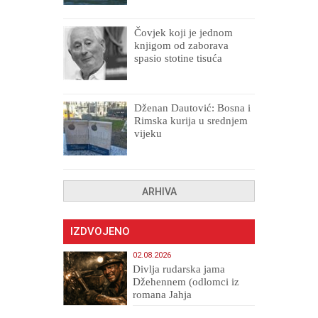
Čovjek koji je jednom
knjigom od zaborava
spasio stotine tisuća
drugih, prokletih i
uništenih
Dženan Dautović: Bosna i
Rimska kurija u srednjem
vijeku
ARHIVA
IZDVOJENO
02.08.2026
Divlja rudarska jama
Džehennem (odlomci iz
romana Jahja
Veličanstveni)