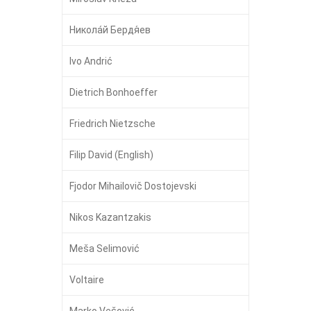
Никола́й Бердя́ев
Ivo Andrić
Dietrich Bonhoeffer
Friedrich Nietzsche
Filip David (English)
Fjodor Mihailovič Dostojevski
Nikos Kazantzakis
Meša Selimović
Voltaire
Marko Vešović