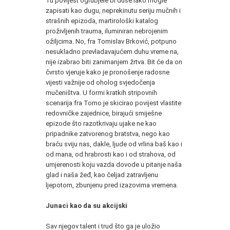
Tu povijest ogrubjele bi duše lako mogle
zapisati kao dugu, neprekinutu seriju mučnih i
strašnih epizoda, martirološki katalog
proživljenih trauma, iluminiran nebrojenim
ožiljcima. No, fra Tomislav Brković, potpuno
nesukladno prevladavajućem duhu vreme na,
nije izabrao biti zanimanjem žrtva. Bit će da on
čvrsto vjeruje kako je pronošenje radosne
vijesti važnije od oholog svjedočenja
mučeništva. U formi kratkih stripovnih
scenarija fra Tomo je skicirao povijest vlastite
redovničke zajednice, birajući smiješne
epizode što razotkrivaju ujake ne kao
pripadnike zatvorenog bratstva, nego kao
braću sviju nas, dakle, ljude od vrlina baš kao i
od mana, od hrabrosti kao i od strahova, od
umjerenosti koju vazda dovode u pitanje naša
glad i naša žeđ, kao čeljad zatravljenu
ljepotom, zbunjenu pred izazovima vremena.
Junaci kao da su akcijski
Sav njegov talent i trud što ga je uložio