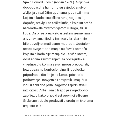
Vjeko Eduard Tomić (rođen 1969.). A njihove
dogodovštine humorno su svjedočanstvo
življenja u različitim epohama, pod režimima
koji im nikada nisu išli na ruku, nego su ih,
dapače, stavljali na teške kušnje koje su braća
nadvladavala čvrstom vjerom u Boga, ali i u
ljude. Da bi se preživjelo u teškim vremenima -
a, ponavljam, nijedna im nisu bila laka - nije
bilo dovoljno imati samo mudrosti. Uostalom,
sebe i svoje stado manje su čuvali pameću -
koje im nikada nije manjkalo - a više srcem,
dosljednim zauzimanjem za općeljudske
vrijednosti u kojima se svi mogu prepoznati,
bez obzira na konfesionalnu ili ideološku
pripadnost, što im je na koncu priskrbilo
poštovanje i inovjernih i nevjernih. Imajući u
vidu ujački dosljedni zagovor zajedništva u
različitosti Ante Tomić lijepo je svojedobno
zabilježio kako bi povijest provincije Bosne
Srebrene trebalo predavati u srednjim školama
umjesto etike.