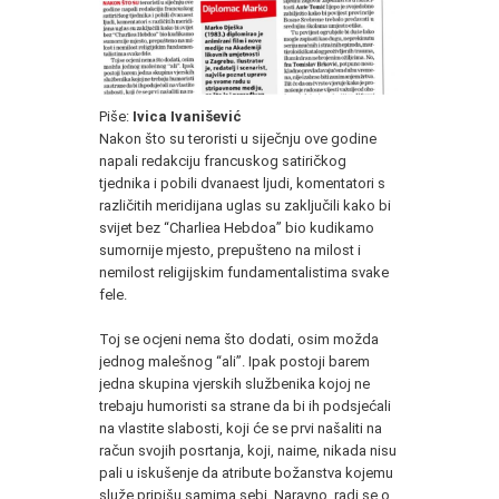
Piše:
Ivica Ivanišević
Nakon što su teroristi u siječnju ove godine
napali redakciju francuskog satiričkog
tjednika i pobili dvanaest ljudi, komentatori s
različitih meridijana uglas su zaključili kako bi
svijet bez “Charliea Hebdoa” bio kudikamo
sumornije mjesto, prepušteno na milost i
nemilost religijskim fundamentalistima svake
fele.
Toj se ocjeni nema što dodati, osim možda
jednog malešnog “ali”. Ipak postoji barem
jedna skupina vjerskih službenika kojoj ne
trebaju humoristi sa strane da bi ih podsjećali
na vlastite slabosti, koji će se prvi našaliti na
račun svojih posrtanja, koji, naime, nikada nisu
pali u iskušenje da atribute božanstva kojemu
služe pripišu samima sebi. Naravno, radi se o