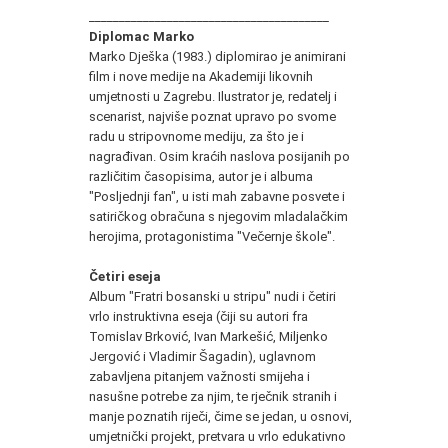
________________________________________
Diplomac Marko
Marko Dješka (1983.) diplomirao je animirani
film i nove medije na Akademiji likovnih
umjetnosti u Zagrebu. Ilustrator je, redatelj i
scenarist, najviše poznat upravo po svome
radu u stripovnome mediju, za što je i
nagrađivan. Osim kraćih naslova posijanih po
različitim časopisima, autor je i albuma
"Posljednji fan", u isti mah zabavne posvete i
satiričkog obračuna s njegovim mladalačkim
herojima, protagonistima "Večernje škole".
Četiri eseja
Album "Fratri bosanski u stripu" nudi i četiri
vrlo instruktivna eseja (čiji su autori fra
Tomislav Brković, Ivan Markešić, Miljenko
Jergović i Vladimir Šagadin), uglavnom
zabavljena pitanjem važnosti smijeha i
nasušne potrebe za njim, te rječnik stranih i
manje poznatih riječi, čime se jedan, u osnovi,
umjetnički projekt, pretvara u vrlo edukativno