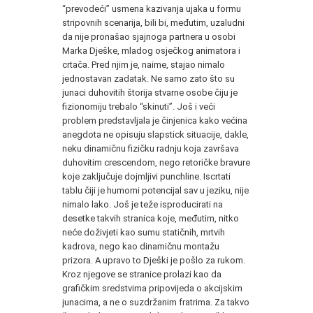
“prevodeći” usmena kazivanja ujaka u formu
stripovnih scenarija, bili bi, međutim, uzaludni
da nije pronašao sjajnoga partnera u osobi
Marka Dješke, mladog osječkog animatora i
crtača. Pred njim je, naime, stajao nimalo
jednostavan zadatak. Ne samo zato što su
junaci duhovitih štorija stvarne osobe čiju je
fizionomiju trebalo “skinuti”. Još i veći
problem predstavljala je činjenica kako većina
anegdota ne opisuju slapstick situacije, dakle,
neku dinamičnu fizičku radnju koja završava
duhovitim crescendom, nego retoričke bravure
koje zaključuje dojmljivi punchline. Iscrtati
tablu čiji je humorni potencijal sav u jeziku, nije
nimalo lako. Još je teže isproducirati na
desetke takvih stranica koje, međutim, nitko
neće doživjeti kao sumu statičnih, mrtvih
kadrova, nego kao dinamičnu montažu
prizora. A upravo to Dješki je pošlo za rukom.
Kroz njegove se stranice prolazi kao da
grafičkim sredstvima pripovijeda o akcijskim
junacima, a ne o suzdržanim fratrima. Za takvo