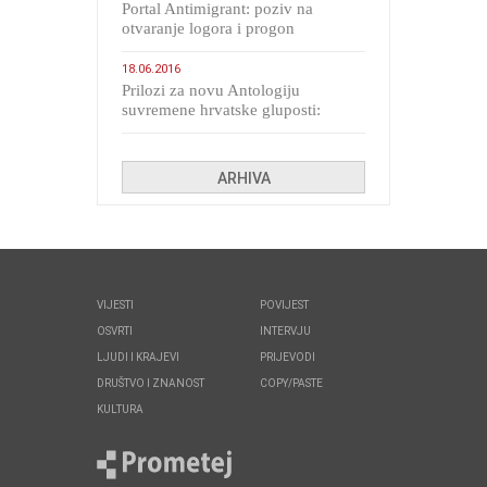
Portal Antimigrant: poziv na
otvaranje logora i progon
migranata poput bijesnih kerova
18.06.2016
Prilozi za novu Antologiju
suvremene hrvatske gluposti:
Kolinda i ekipa o navijačkim
huliganima
ARHIVA
VIJESTI
POVIJEST
OSVRTI
INTERVJU
LJUDI I KRAJEVI
PRIJEVODI
DRUŠTVO I ZNANOST
COPY/PASTE
KULTURA