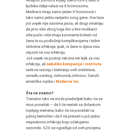
receptor pomoću kojeg SARS-CoV-2 ulazi u
ljudske ćelije nalazi na X hromosomu.
Muškarci imaju samo jedan X hromosom i
tako samo jednu varijantu ovog gena. Ova teza
još uvijek nije sasvima jasna, ali drugi smatraju
da je to više zbog toga što u Kini muškarci
više puše i više imaju koronarne bolesti od
žena te su podložniji komplikacijama i težim
oblicima infekcije. Ipak, ni žene ni djeca nisu
otporni na ovu infekciju.
Još uvijek ne postoji vakcina niti lijek za ovu
infekciju, ali
nekoliko kompanija i instituta
rade na razvoju i testiranju ovih sredstava,
između ostalog Johnson&Johnson, Sanofi,
američka vojska i
Moderna Inc
.
Šta ne znamo?
Trenutno niko ne može predvidjeti kako će se
virus ponašati – da li će nestati sa dolaskom
toplijeg vremena, kako će se ponašati na
južnoj hemisferi i da li će prerasti u još jednu
respiratornu infekciju koju očekujemo
sezonski. SZO se ograđuje od ovih procjena.