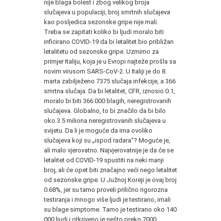
nije blaga bolest i zbog velikog broja
slučajeva u populaciji, broj smrtnih slučajeva
kao posljedica sezonske gripe nije mali.
Treba se zapitati koliko bi ljudi moralo biti
inficirano COVID-19 da bi letalitet bio približan
letalitetu od sezonske gripe. Uzmimo za
primjer Italiju, koja je u Evropi najteže prošla sa
novim virusom SARS-CoV-2. U Italiji je do 8.
marta zabilježeno 7375 slučaja infekcije, a 366
smrtna slučaja. Da bi letalitet, CFR, iznosio 0.1,
moralo bi biti 366 000 blagih, neregistrovanih
slučajeva. Globalno, to bi značilo da bi bilo
oko 3.5 miliona neregistrovanih slučajeva u
svijetu. Da li je moguće da ima ovoliko
slučajeva koji su „ispod radara“? Moguće je,
ali malo vjerovatno. Najvjerovatnije je da će se
letalitet od COVID-19 spustiti na neki manji
broj, ali će opet biti značajno veći nego letalitet
od sezonske gripe. U Južnoj Koreji je ovaj broj
0.68%, jer su tamo proveli prilično rigorozna
testiranja i mnogo više ljudi je testirano, imali
su blage simptome. Tamo je testirano oko 140
000 ljudi i otkriveno je nešto preko 7000