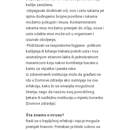
kašlje zaražena;
-izbjegavati dodirivati oči, nos i usta rukama jer
njima dodirujemo brojne površine i rukama
možemo pokupiti i viruse. Kontaminiranim
rukama virus možemo prenijeti do očiju, nosa i
usta odakle virus može ući u organizam i
izazvati oboljenje;
-Pridržavati se respiratorne higijene - prilikom
kašljanja ili kihanja trebate pokriti usta i nos
unutrašnjom stranom lakta ili jednokratnom
maramicom koju nakon korištenja bacate u
kantu za otpatke i perete ruke.
Iz zdravstvenih institucija mole da građani ne
idu u Domove zdravlja ako sumnjaju na ovu
infekciju, kako bi se smanjila mogućnost
širenja, nego da nazovu svoj porodičnog
ljekara ili nadležnu instituciju u mjestu boravka
(Domovi zdravlja).
Šta znamo o virusu?
Radi se o kapljičnoj infekciji i nije je moguće
prenijeti hranom. Potreban je bliski odnos sa