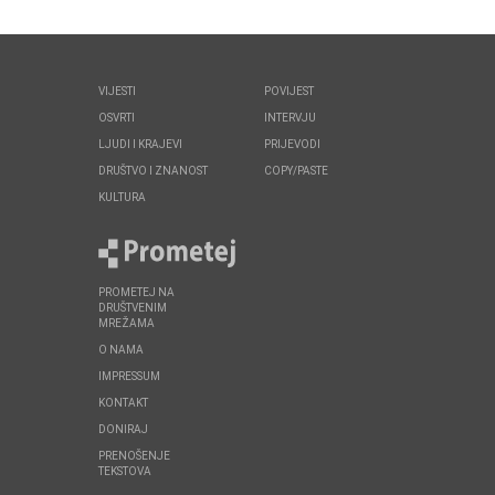
VIJESTI
POVIJEST
OSVRTI
INTERVJU
LJUDI I KRAJEVI
PRIJEVODI
DRUŠTVO I ZNANOST
COPY/PASTE
KULTURA
PROMETEJ NA
DRUŠTVENIM
MREŽAMA
O NAMA
IMPRESSUM
KONTAKT
DONIRAJ
PRENOŠENJE
TEKSTOVA