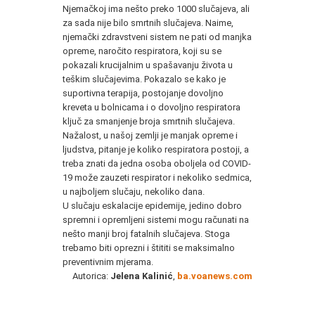
Njemačkoj ima nešto preko 1000 slučajeva, ali
za sada nije bilo smrtnih slučajeva. Naime,
njemački zdravstveni sistem ne pati od manjka
opreme, naročito respiratora, koji su se
pokazali krucijalnim u spašavanju života u
teškim slučajevima. Pokazalo se kako je
suportivna terapija, postojanje dovoljno
kreveta u bolnicama i o dovoljno respiratora
ključ za smanjenje broja smrtnih slučajeva.
Nažalost, u našoj zemlji je manjak opreme i
ljudstva, pitanje je koliko respiratora postoji, a
treba znati da jedna osoba oboljela od COVID-
19 može zauzeti respirator i nekoliko sedmica,
u najboljem slučaju, nekoliko dana.
U slučaju eskalacije epidemije, jedino dobro
spremni i opremljeni sistemi mogu računati na
nešto manji broj fatalnih slučajeva. Stoga
trebamo biti oprezni i štititi se maksimalno
preventivnim mjerama.
Autorica:
Jelena Kalinić
,
ba.voanews.com