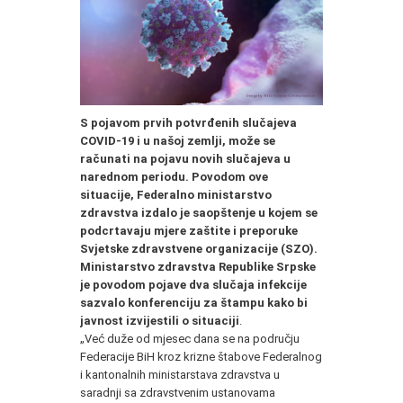
S pojavom prvih potvrđenih slučajeva
COVID-19 i u našoj zemlji, može se
računati na pojavu novih slučajeva u
narednom periodu. Povodom ove
situacije, Federalno ministarstvo
zdravstva izdalo je saopštenje u kojem se
podcrtavaju mjere zaštite i preporuke
Svjetske zdravstvene organizacije (SZO).
Ministarstvo zdravstva Republike Srpske
je povodom pojave dva slučaja infekcije
sazvalo konferenciju za štampu kako bi
javnost izvijestili o situaciji
.
„Već duže od mjesec dana se na području
Federacije BiH kroz krizne štabove Federalnog
i kantonalnih ministarstava zdravstva u
saradnji sa zdravstvenim ustanovama