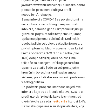
ograničenja putovanja kao jedinu
javnozdravstvenu intervenciju nisu tako dobro
postupile, jer su neki slučajevi prošli
neopaženo", rekao je.
Sama infekcija COVID-19 se po simptomima
ne razlikuje puno od drugih respiratornih
infekcija, naročito gripe i simptomi uključuju
groznicu, pojavu visoke temperature, umor,
opštu iscrpljenost i suhi kašalj. Kod nekih
osoba javljaju se bolovi, začepljenje nosa, a
prvi simptomi su blagi – curenje nosa, kašalj.
Prema podacima SZO, 1 od 6 osoba (oko
16%) dobije ozbiljniji oblik bolesti i ima
teškoće sa disanjem. Infekcija je naročito
opasna za starije ljude sa već postojećim
hroničnim bolestima kardi-vaskularnog
sistema, poput dijabetesa, srčanih problema i
visokog pritiska.
Od početnih procjena smrtnosti usljed ove
infekcije koje su se kretale oko 2%, SZO je u
prošli utorak izvijestila kako je smrtnost od
ove infekcije za sada
nešto viša
i iznosi 3.4%.
Sezonska gripa ima nižu stopu letaliteta, koji