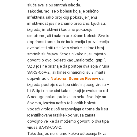
slučajeva, s 50 smrtnih ishoda.
Također, radi se o bolesti koja je prilično
infektivna, iako broj koji pokazuje njenu
infektivnost još ne znamo precizno. Ljudi su,
izgleda, infektivni i kada ne pokazuju
simptome, ali i nakon preležane bolesti. Sve to
doprinosi tome da će incidencija i prevalencija
ove bolesti biti relativno visoke, a time i broj
smrtnih slučajava. Stoga nikako nije umjesto
govoriti o ovoj bolesti kao „malo težoj gripi“.
SZO još ne priznaje da postoje dva soja virusa
SARS-CoV-2 , ali kineski naučnici su 3. marta
objavili rad u
National Science Review
da
izgleda postoje dva tipa cirkulirajućeg virusa –
L i S tip i da se čini kako L, koji je evoluirao od
S nedugo nakon prelaza sa neke životinje na
čovjeka, izaziva nešto teži oblik bolesti.
Vodeći virolozi još raspravljaju o tome da li su
identifikovane razlike kod virusa zaista
dovoljno velike da možemo govoriti o dva tipa
virusa SARS-CoV-2.
Također, još ne znamo kakva oštećenja tkiva