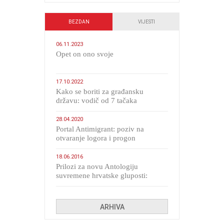
BEZDAN
VIJESTI
06.11.2023
​Opet on ono svoje
17.10.2022
Kako se boriti za građansku
državu: vodič od 7 tačaka
28.04.2020
Portal Antimigrant: poziv na
otvaranje logora i progon
migranata poput bijesnih kerova
18.06.2016
Prilozi za novu Antologiju
suvremene hrvatske gluposti:
Kolinda i ekipa o navijačkim
huliganima
ARHIVA