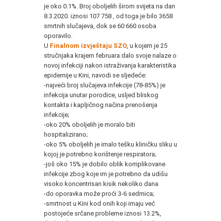
je oko 0.1%. Broj oboljelih širom svijeta na dan
8.3.2020. iznosi 107 758 , od toga je bilo 3658
smrtnih slučajeva, dok se 60 660 osoba
oporavilo.
U
Finalnom izvještaju SZO
, u kojem je 25
stručnjaka krajem februara dalo svoje nalaze o
novoj infekciji nakon istraživanja karakteristika
epidemije u Kini, navodi se sljedeće:
-najveći broj slučajeva infekcije (78-85%) je
infekcija unutar porodice, usljed bliskog
kontakta i kapljičnog načina prenošenja
infekcije;
-oko 20% oboljelih je moralo biti
hospitalizirano;
-oko 5% oboljelih je imalo tešku kliničku sliku u
kojoj je potrebno korištenje respiratora;
-još oko 15% je dobilo oblik komplikovane
infekcije zbog koje im je potrebno da udišu
visoko koncentrisan kisik nekoliko dana
-do oporavka može proći 3-6 sedmica;
-smrtnost u Kini kod onih koji imaju već
postojeće srčane probleme iznosi 13.2%,