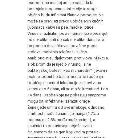
osobom, na manjoj udaljenosti, da bi
postojala mogućnost infekcije te stoga
obično budu inficirani članovi porodice. Ne
može se prenijeti preko uobičajenih kućnih
ljubimaca kakvi su pse, mačke i ptice.
Virus na različitim površinama može preživjeti
od nekoliko sati do čak nekoliko dana te je
preporuka dezinfikovati površine poput
stolova, mobilnih telefona i slično.
Antibiotici nisu djelotvorni protiv ove infekcije,
s obzirom da je riječ o virusnoj, a ne
bakterijskoj bolesti, kao ni „narodni“ lijekovi i
prakse, poput herbalne medicine i pušenja.
Uobičajeni period inkubacije za novi virus
iznosi oko 5 dana, ali se može kretati od 1 do
14 dana. Osobe koje ne pokazuju simptome
mogu biti infektivne i zaraziti druge.
Žene rjeđe umiru od ove infekcije, odnosno,
smrtnost među ženama je manja (1.7% u
odnosu na 2.8% među muškarcima), a
naučnici to pokušavaju objašnjavaju
činjenicom da se gen koji kodira protein-