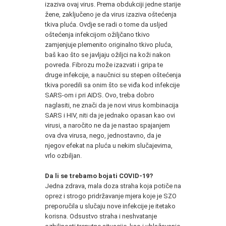
izaziva ovaj virus. Prema obdukciji jedne starije
žene, zaključeno je da virus izaziva oštećenja
tkiva pluća. Ovdje se radi o tome da usljed
oštećenja infekcijom ožiljčano tkivo
zamjenjuje plemenito originalno tkivo pluća,
baš kao što se javljaju ožiljci na koži nakon
povreda. Fibrozu može izazvati i gripa te
druge infekcije, a naučnici su stepen oštećenja
tkiva poredili sa onim što se viđa kod infekcije
SARS-om i pri AIDS. Ovo, treba dobro
naglasiti, ne znači da je novi virus kombinacija
SARS i HIV, niti da je jednako opasan kao ovi
virusi, a naročito ne da je nastao spajanjem
ova dva virusa, nego, jednostavno, da je
njegov efekat na pluća u nekim slučajevima,
vrlo ozbiljan.
Da li se trebamo bojati COVID-19?
Jedna zdrava, mala doza straha koja potiče na
oprez i strogo pridržavanje mjera koje je SZO
preporučila u slučaju nove infekcije je itetako
korisna. Odsustvo straha i neshvatanje