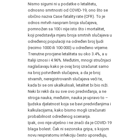
Nismo sigurni ni u podatke o letalitetu,
odnosno smrtnosti od COVID-19, ono što se
obično nazva Case fatality rate (CFR). To je
odnos mrtvih naspram broja slučajeva,
pomnožen sa 100 i nije isto što i mortalitet,
koji predstavlja mjeru broja smrtnih slučajeva u
određenoj populaciji na određen broj ljudi
(recimo 1000 ili 100 000) u određeno vrijeme.
Trenutne procjene letaliteta su oko 3.4%, a u
Italiji iznosi i 4.96%. Međutim, mnogi stručnjaci
naglašavaju kako je ovaj broj izračunat samo
na broj potvrđenih slučajeva, a da je broj
stvarnih, neregistrovanih slučajeva veći te,
kada bi se oni ukalkulisali, letalitet bi bio niži.
Neki bi rekli da su sve ovo predviđanja, a ne
stroga nauka, međutim, nauka je upravo to –
ljudska djelatnost koja se bavi predviđanjima i
kalkulacijama, kako bismo mogli izračunati
probabilnost određenog scenarija.
Ipak, ovo nije utješno i ne znači da je COVID-19
blaga bolest. Čak ni sezonska gripa, s kojom
novu respiratornu infekciju često upoređuju,