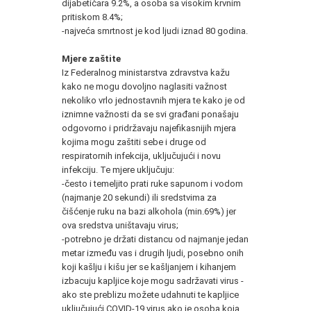
dijabetičara 9.2%, a osoba sa visokim krvnim
pritiskom 8.4%;
-najveća smrtnost je kod ljudi iznad 80 godina.
Mjere zaštite
Iz Federalnog ministarstva zdravstva kažu
kako ne mogu dovoljno naglasiti važnost
nekoliko vrlo jednostavnih mjera te kako je od
iznimne važnosti da se svi građani ponašaju
odgovorno i pridržavaju najefikasnijih mjera
kojima mogu zaštiti sebe i druge od
respiratornih infekcija, uključujući i novu
infekciju. Te mjere uključuju:
-često i temeljito prati ruke sapunom i vodom
(najmanje 20 sekundi) ili sredstvima za
čišćenje ruku na bazi alkohola (min.69%) jer
ova sredstva uništavaju virus;
-potrebno je držati distancu od najmanje jedan
metar između vas i drugih ljudi, posebno onih
koji kašlju i kišu jer se kašljanjem i kihanjem
izbacuju kapljice koje mogu sadržavati virus -
ako ste preblizu možete udahnuti te kapljice
uključujući COVID-19 virus ako je osoba koja