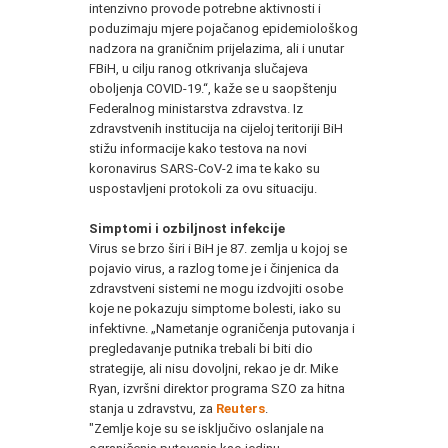
intenzivno provode potrebne aktivnosti i
poduzimaju mjere pojačanog epidemiološkog
nadzora na graničnim prijelazima, ali i unutar
FBiH, u cilju ranog otkrivanja slučajeva
oboljenja COVID-19.“, kaže se u saopštenju
Federalnog ministarstva zdravstva. Iz
zdravstvenih institucija na cijeloj teritoriji BiH
stižu informacije kako testova na novi
koronavirus SARS-CoV-2 ima te kako su
uspostavljeni protokoli za ovu situaciju.
Simptomi i ozbiljnost infekcije
Virus se brzo širi i BiH je 87. zemlja u kojoj se
pojavio virus, a razlog tome je i činjenica da
zdravstveni sistemi ne mogu izdvojiti osobe
koje ne pokazuju simptome bolesti, iako su
infektivne. „Nametanje ograničenja putovanja i
pregledavanje putnika trebali bi biti dio
strategije, ali nisu dovoljni, rekao je dr. Mike
Ryan, izvršni direktor programa SZO za hitna
stanja u zdravstvu, za
Reuters
.
"Zemlje koje su se isključivo oslanjale na