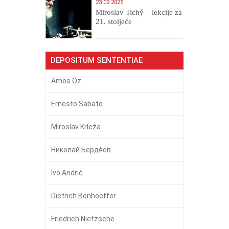
23.09.2025
Miroslav Tichý – lekcije za
21. stoljeće
DEPOSITUM SENTENTIAE
Amos Oz
Ernesto Sabato
Miroslav Krleža
Никола́й Бердя́ев
Ivo Andrić
Dietrich Bonhoeffer
Friedrich Nietzsche