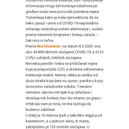
ozbiljnosti trenutne situacije, kao i ublažavanje
informacija mogu biti kontraproduktivna jer
građani onda neće provoditi potrebne mjere.
Tumačenja kako je mala vjerovatnoća da se
neko zarazi i umre od COVID-19 nepotrebno
stišavaju unutrašnji sistem alarmiranja i, sudeći
prema trenutnim brojkama i širenju zaraze –
čak nisu ni tačna.
Prema
Worldometer
, na datum 8.3.2020. ima
oko 44 890 aktivnih slučajeva COVID-19, a 6125
(14%) ozbiljnih, kritičnih slučajeva.
Ne treba paničiti i treba se pridržavati mjera
koje je preporučila SZO, a državne zdravstvene
institucije istakle. Naime, velika je razlika od
doze straha koja tjera na oprez i panike u kojoj
donosimo nerazborite odluke. Trenutno
nemamo vakcinu niti lijek koji ublažava i
skraćuje tok bolesti, kao što imamo za gripu i
infekcija nam je nova, te ima razloga da
budemo zabrinuti.
U Italiji je 16 miliona ljudi u nekoliko regija pod
karantinom, a u jednom danu, 8. marta,
zabilježeno je 133 smrtnih slučajeva. U