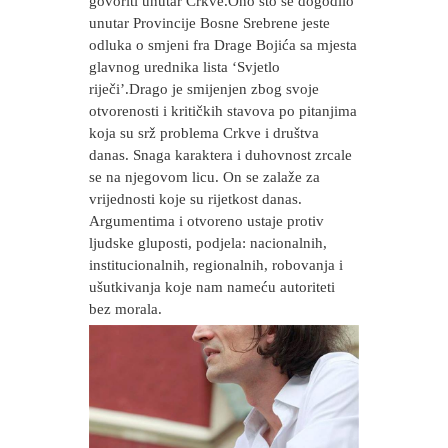
govoriti unutar Crkve.Ono što se dogodilo
unutar Provincije Bosne Srebrene jeste
odluka o smjeni fra Drage Bojića sa mjesta
glavnog urednika lista ‘Svjetlo
riječi’.Drago je smijenjen zbog svoje
otvorenosti i kritičkih stavova po pitanjima
koja su srž problema Crkve i društva
danas. Snaga karaktera i duhovnost zrcale
se na njegovom licu. On se zalaže za
vrijednosti koje su rijetkost danas.
Argumentima i otvoreno ustaje protiv
ljudske gluposti, podjela: nacionalnih,
institucionalnih, regionalnih, robovanja i
ušutkivanja koje nam nameću autoriteti
bez morala.