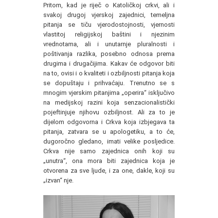
Pritom, kad je riječ o Katoličkoj crkvi, ali i
svakoj drugoj vjerskoj zajednici, temeljna
pitanja se tiču vjerodostojnosti, vjernosti
vlastitoj religijskoj baštini i njezinim
vrednotama, ali i unutarnje pluralnosti i
poštivanja razlika, posebno odnosa prema
drugima i drugačijima. Kakav će odgovor biti
na to, ovisi i o kvaliteti i ozbiljnosti pitanja koja
se dopuštaju i prihvaćaju. Trenutno se s
mnogim vjerskim pitanjima „operira“ isključivo
na medijskoj razini koja senzacionalistički
pojeftinjuje njihovu ozbiljnost. Ali za to je
dijelom odgovorna i Crkva koja izbjegava ta
pitanja, zatvara se u apologetiku, a to će,
dugoročno gledano, imati velike posljedice.
Crkva nije samo zajednica onih koji su
„unutra“, ona mora biti zajednica koja je
otvorena za sve ljude, i za one, dakle, koji su
„izvan“ nje.