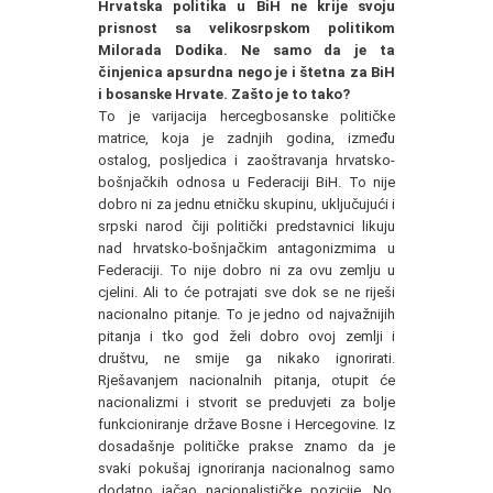
Hrvatska politika u BiH ne krije svoju
prisnost sa velikosrpskom politikom
Milorada Dodika. Ne samo da je ta
činjenica apsurdna nego je i štetna za BiH
i bosanske Hrvate. Zašto je to tako?
To je varijacija hercegbosanske političke
matrice, koja je zadnjih godina, između
ostalog, posljedica i zaoštravanja hrvatsko-
bošnjačkih odnosa u Federaciji BiH. To nije
dobro ni za jednu etničku skupinu, uključujući i
srpski narod čiji politički predstavnici likuju
nad hrvatsko-bošnjačkim antagonizmima u
Federaciji. To nije dobro ni za ovu zemlju u
cjelini. Ali to će potrajati sve dok se ne riješi
nacionalno pitanje. To je jedno od najvažnijih
pitanja i tko god želi dobro ovoj zemlji i
društvu, ne smije ga nikako ignorirati.
Rješavanjem nacionalnih pitanja, otupit će
nacionalizmi i stvorit se preduvjeti za bolje
funkcioniranje države Bosne i Hercegovine. Iz
dosadašnje političke prakse znamo da je
svaki pokušaj ignoriranja nacionalnog samo
dodatno jačao nacionalističke pozicije. No,