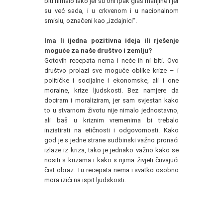
biti nimalo lako jer su oni ipak glas manjine i jer
su već sada, i u crkvenom i u nacionalnom
smislu, označeni kao „izdajnici“.
Ima li ijedna pozitivna ideja ili rješenje
moguće za naše društvo i zemlju?
Gotovih recepata nema i neće ih ni biti. Ovo
društvo prolazi sve moguće oblike krize – i
političke i socijalne i ekonomske, ali i one
moralne, krize ljudskosti. Bez namjere da
dociram i moraliziram, jer sam svjestan kako
to u stvarnom životu nije nimalo jednostavno,
ali baš u kriznim vremenima bi trebalo
inzistirati na etičnosti i odgovornosti. Kako
god je s jedne strane sudbinski važno pronaći
izlaze iz kriza, tako je jednako važno kako se
nositi s krizama i kako s njima živjeti čuvajući
čist obraz. Tu recepata nema i svatko osobno
mora izići na ispit ljudskosti.