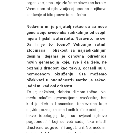
organizacijama koje zločince slave kao heroje.
Vremenom bi njihov utjecaj opadao a njihovo
značenje bi bilo posve beznačajno.
Nedavno mi je prijatelj rekao da su nove
generacije svećenika radikalnije od svojih
hijerarhijskih autoriteta. Naravno, ne svi.
Da li je to točno? Veličanje ratnih
zločinaca i bliskost sa najradikalnijim
desnim idejama je osnovna odrednica
novih generacija koje, sve i da žele, ne
poznaju drugost kao takvu, odrasli su u
homogenom okruženju. Šta možemo
očekivati u budućnosti? Netko je rekao:
jadni mi kad oni odrastu….
To je, nažalost, dobrim dijelom točno. No,
među mlađim generacijama svećenika, bar
kad je riječ o bosanskim franjevcima koje
najviše poznajem, ima i onih koji ne pristaju na
takve ideologije, koji su svjesni njihove
pogubnosti i koji su već sada, iako mladi,
društveno odgovorni i angažirani. No, neće im