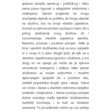
granica između vjerskog i političkog i nitko
nema pravo trgovati s religijskim simbolima i
svetinjama. Vjerski poglavari ne mogu
značajnije utjecati na politiku, ali mogu utjecati
na društvo, bar na svoje vlastite zajednice.
Dosad su njihove poruke i postupci često išli u
prilog destrukciji ovog društva, ali i
osiromašenju vlastitih zajednica vjernika.
Naravno, postoje i pozitivni primjeri. Velik je
broj i vjerskih službenika koji se nisu ogriješili
ni o svoju ni o vjeru drugih ljudi, ali njih se u
vlastitim zajednicama ignorira i ušutkava, a oni
drugi im ne vjeruju jer misle da je njihova
otvorenost licemjerna i lažljiva. Neki vjerski
službenici su svojim razboritim i mudrim
djelovanjem spriječili zlo u prošlom ratu,
zaštitili pripadnike drugih vjera i etnija. Takve
se i onda i danas u vlastitim redovima nerijetko
smatralo izdajnicima. I danas postoje primjeri
dobre suradnje među vjerskim službenicima
različitih konfesija, i to baš na lokalnim
razinama. To je sudbinski važno za ovu zemlju