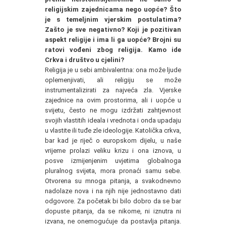
religijskim zajednicama nego uopće? Što
je s temeljnim vjerskim postulatima?
Zašto je sve negativno? Koji je pozitivan
aspekt religije i ima li ga uopće? Brojni su
ratovi vođeni zbog religija. Kamo ide
Crkva i društvo u cjelini?
Religija je u sebi ambivalentna: ona može ljude
oplemenjivati, ali religiju se može
instrumentalizirati za najveća zla. Vjerske
zajednice na ovim prostorima, ali i uopće u
svijetu, često ne mogu izdržati zahtjevnost
svojih vlastitih ideala i vrednota i onda upadaju
u vlastite ili tuđe zle ideologije. Katolička crkva,
bar kad je riječ o europskom dijelu, u naše
vrijeme prolazi veliku krizu i ona iznova, u
posve izmijenjenim uvjetima globalnoga
pluralnog svijeta, mora pronaći samu sebe.
Otvorena su mnoga pitanja, a svakodnevno
nadolaze nova i na njih nije jednostavno dati
odgovore. Za početak bi bilo dobro da se bar
dopuste pitanja, da se nikome, ni iznutra ni
izvana, ne onemogućuje da postavlja pitanja.