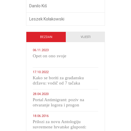
Danilo Kiš
Leszek Kołakowski
BEZDAN
VIJESTI
06.11.2023
​Opet on ono svoje
17.10.2022
Kako se boriti za građansku
državu: vodič od 7 tačaka
28.04.2020
Portal Antimigrant: poziv na
otvaranje logora i progon
migranata poput bijesnih kerova
18.06.2016
Prilozi za novu Antologiju
suvremene hrvatske gluposti: