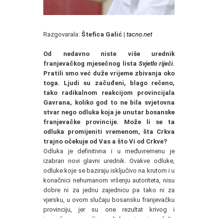
Razgovarala:
Štefica Galić |
tacno.net
Od nedavno niste više urednik
franjevačkog mjesečnog lista
Svjetlo riječi
.
Pratili smo već duže vrijeme zbivanja oko
toga. Ljudi su začuđeni, blago rečeno,
tako radikalnom reakcijom provincijala
Gavrana, koliko god to ne bila svjetovna
stvar nego odluka koja je unutar bosanske
franjevačke provincije. Može li se ta
odluka promijeniti vremenom, šta Crkva
trajno očekuje od Vas a što Vi od Crkve?
Odluka je definitivna i u međuvremenu je
izabran novi glavni urednik. Ovakve odluke,
odluke koje se baziraju isključivo na krutom i u
konačnici nehumanom vršenju autoriteta, nisu
dobre ni za jednu zajednicu pa tako ni za
vjersku, u ovom slučaju bosansku franjevačku
provinciju, jer su one rezultat krivog i