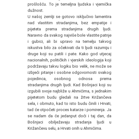
prošlošću. To je temeljna ljudska i vjernička
dužnost.
U našoj zemlji se gotovo isključivo lamentira
nad vlastitim stradanjima, bez empatije i
pijeteta prema stradanjima drugih ljudi.
Naravno da svakog najviše bole vlastite patnje
i gubici, ali bi upravo na temelju takvog
iskustva bilo za očekivati da ti ljudi razumiju i
druge koji su patili i pate. Kako god utjecaj
nacionalnih, političkih i vjerskih ideologija koji
podržavaju takvu logiku bio velik, ne može se
izbjeći pitanje i osobne odgovornosti svakog
pojedinca, osobnog odnosa prema
stradanjima drugih ljudi. Kad Bošnjaci koji su
izgubili svoje najbliže u Ahmićima, s jednakim
pijetetom budu gledali na žrtve Križančeva
sela, i obrnuto, kad to isto budu činili i Hrvati,
tad će otpočeti proces katarze i pomirenja. Ja
se nadam da će jedanput doći i taj dan, da
Bošnjaci obilježavaju stradanja ljudi u
Križančevu selu, a Hrvati onih u Ahmićima.