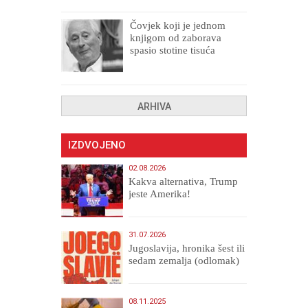
Čovjek koji je jednom
knjigom od zaborava
spasio stotine tisuća
drugih, prokletih i
uništenih
ARHIVA
IZDVOJENO
02.08.2026
Kakva alternativa, Trump
jeste Amerika!
31.07.2026
Jugoslavija, hronika šest ili
sedam zemalja (odlomak)
08.11.2025