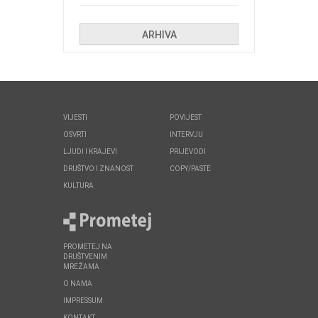
Kolinda i ekipa o navijačkim
huliganima
ARHIVA
VIJESTI
POVIJEST
OSVRTI
INTERVJU
LJUDI I KRAJEVI
PRIJEVODI
DRUŠTVO I ZNANOST
COPY/PASTE
KULTURA
PROMETEJ NA
DRUŠTVENIM
MREŽAMA
O NAMA
IMPRESSUM
KONTAKT