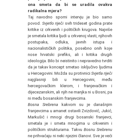
ona smeta da bi se uradila ovakva
radikalna mjera?
Taj navodno sporni intervju je bio samo
povod.
Svjetlo riječi
svih trideset godina prate
kritike iz crkvenih i političkih krugova. Najviše
je smetala kritika ljudi u crkvenoj vlasti, njihovih
postupaka, odluka, javnih istupa i
nacionalističkih politika, posebno onih koje
nose hrvatski prefiks, ali i kritika drugih
ideologija. Bilo bi neistinito i nepravedno tvrditi
da je takav koncept smetao isključivo ljudima
u Hercegovini. Možda su protivnici
Svjetla riječi
najglasniji bili u Hercegovini, među
hercegovačkim klerom, i franjevačkim i
dijecezanskim, ali njih ne manjka ni u Bosni, pa
ni među bosanskim franjevcima.
Bosna Srebrena
kakvom su je današnjim
franjevcima u amanet ostavili Zvizdović, Jukić,
Markušić i mnogi drugi bosanski franjevci,
smetala je i smeta mnogima u crkvenim i
političkim strukturama. Takvu
Bosnu Srebrenu
ne prihvaćaju ni neki njezini članovi. Sve je veći