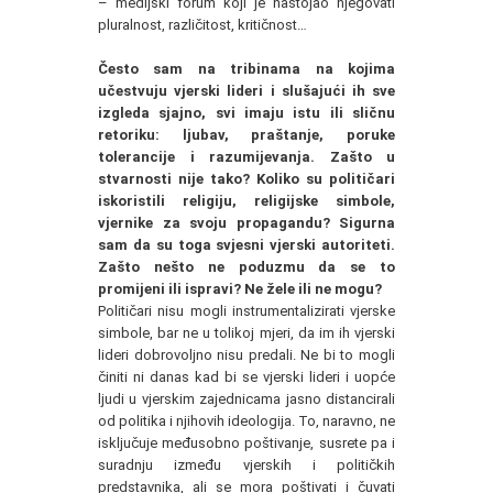
– medijski forum koji je nastojao njegovati
pluralnost, različitost, kritičnost…
Često sam na tribinama na kojima
učestvuju vjerski lideri i slušajući ih sve
izgleda sjajno, svi imaju istu ili sličnu
retoriku: ljubav, praštanje, poruke
tolerancije i razumijevanja. Zašto u
stvarnosti nije tako? Koliko su političari
iskoristili religiju, religijske simbole,
vjernike za svoju propagandu? Sigurna
sam da su toga svjesni vjerski autoriteti.
Zašto nešto ne poduzmu da se to
promijeni ili ispravi? Ne žele ili ne mogu?
Političari nisu mogli instrumentalizirati vjerske
simbole, bar ne u tolikoj mjeri, da im ih vjerski
lideri dobrovoljno nisu predali. Ne bi to mogli
činiti ni danas kad bi se vjerski lideri i uopće
ljudi u vjerskim zajednicama jasno distancirali
od politika i njihovih ideologija. To, naravno, ne
isključuje međusobno poštivanje, susrete pa i
suradnju između vjerskih i političkih
predstavnika, ali se mora poštivati i čuvati