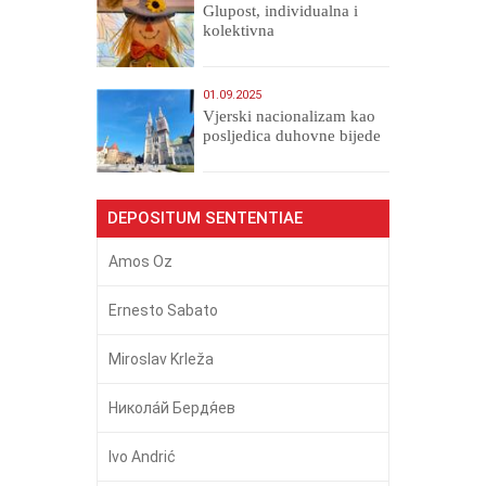
Glupost, individualna i
kolektivna
01.09.2025
​Vjerski nacionalizam kao
posljedica duhovne bijede
DEPOSITUM SENTENTIAE
Amos Oz
Ernesto Sabato
Miroslav Krleža
Никола́й Бердя́ев
Ivo Andrić