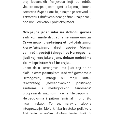
broj bosanskih franjevaca koji se odriču
vlastite povijesti, paradigmi na kojima je Bosna
Srebrena živjela i oni bi je najradije pretvorili u
zatvorenu i društveno neangažiranu zajednicu,
poslušnu crkvenoj i političkoj moći.
Ovo je još jedan udar na slobodu govora
svih koji misle drugačije ne samo unutar
Crkve nego i u sadašnjoj etno-totalitarnoj
klero-fašiziranoj vlasti uopće. Moram
vam reći, postoji i drugo lice Hercegovine,
ljudi koji vas jako cijene, dolaze moleći me
da im isprintam Vaš intervju…
Znam da u Hercegovini ima ljudi koji se ne
slažu s ovim postupkom. Kad već govorimo o
Hercegovini, mnogi su moju kritiku
takozvanog „hercegovačkog političkog
sindroma i međugorskog fenomena“
proglašavali mržnjom prema Hercegovini i
Hercegovcima i pritom izmišljali i ono što
nisam rekao. To su, naravno, zlobne
interpretacije. Moja kritika hrvatske politike u
BiH koju najvećim dijelom kroje ljudi iz