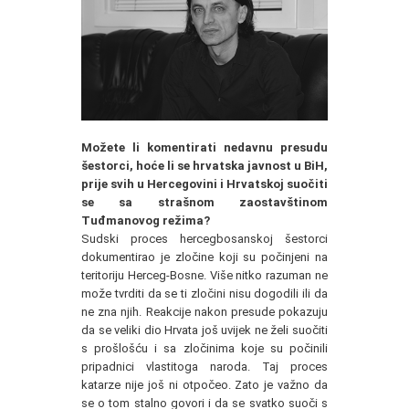
Možete li komentirati nedavnu presudu
šestorci, hoće li se hrvatska javnost u BiH,
prije svih u Hercegovini i Hrvatskoj suočiti
se sa strašnom zaostavštinom
Tuđmanovog režima?
Sudski proces hercegbosanskoj šestorci
dokumentirao je zločine koji su počinjeni na
teritoriju Herceg-Bosne. Više nitko razuman ne
može tvrditi da se ti zločini nisu dogodili ili da
ne zna njih. Reakcije nakon presude pokazuju
da se veliki dio Hrvata još uvijek ne želi suočiti
s prošlošću i sa zločinima koje su počinili
pripadnici vlastitoga naroda. Taj proces
katarze nije još ni otpočeo. Zato je važno da
se o tom stalno govori i da se svatko suoči s