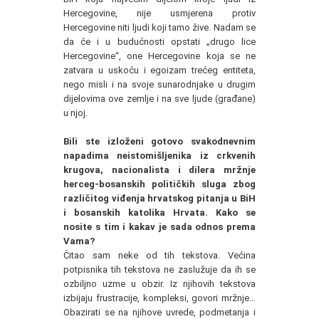
Hercegovine, nije usmjerena protiv
Hercegovine niti ljudi koji tamo žive. Nadam se
da će i u budućnosti opstati „drugo lice
Hercegovine“, one Hercegovine koja se ne
zatvara u uskoću i egoizam trećeg entiteta,
nego misli i na svoje sunarodnjake u drugim
dijelovima ove zemlje i na sve ljude (građane)
u njoj.
Bili ste izloženi gotovo svakodnevnim
napadima neistomišljenika iz crkvenih
krugova, nacionalista i dilera mržnje
herceg-bosanskih političkih sluga zbog
različitog viđenja hrvatskog pitanja u BiH
i bosanskih katolika Hrvata. Kako se
nosite s tim i kakav je sada odnos prema
Vama?
Čitao sam neke od tih tekstova. Većina
potpisnika tih tekstova ne zaslužuje da ih se
ozbiljno uzme u obzir. Iz njihovih tekstova
izbijaju frustracije, kompleksi, govori mržnje…
Obazirati se na njihove uvrede, podmetanja i