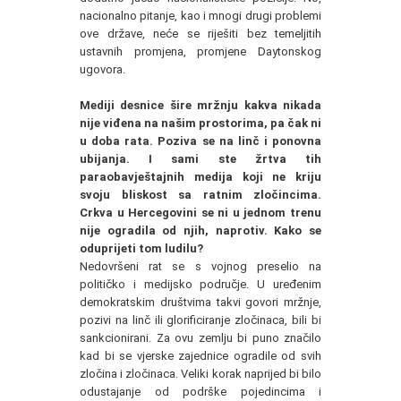
nacionalno pitanje, kao i mnogi drugi problemi
ove države, neće se riješiti bez temeljitih
ustavnih promjena, promjene Daytonskog
ugovora.
Mediji desnice šire mržnju kakva nikada
nije viđena na našim prostorima, pa čak ni
u doba rata. Poziva se na linč i ponovna
ubijanja. I sami ste žrtva tih
paraobavještajnih medija koji ne kriju
svoju bliskost sa ratnim zločincima.
Crkva u Hercegovini se ni u jednom trenu
nije ogradila od njih, naprotiv. Kako se
oduprijeti tom ludilu?
Nedovršeni rat se s vojnog preselio na
političko i medijsko područje. U uređenim
demokratskim društvima takvi govori mržnje,
pozivi na linč ili glorificiranje zločinaca, bili bi
sankcionirani. Za ovu zemlju bi puno značilo
kad bi se vjerske zajednice ogradile od svih
zločina i zločinaca. Veliki korak naprijed bi bilo
odustajanje od podrške pojedincima i