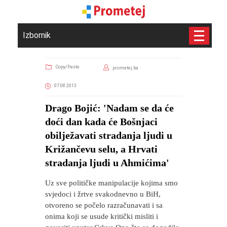
Izbornik
Copy/Paste
prometej.ba
07.08.2013
Drago Bojić: 'Nadam se da će
doći dan kada će Bošnjaci
obilježavati stradanja ljudi u
Križančevu selu, a Hrvati
stradanja ljudi u Ahmićima'
Uz sve političke manipulacije kojima smo
svjedoci i žrtve svakodnevno u BiH,
otvoreno se počelo razračunavati i sa
onima koji se usude kritički misliti i