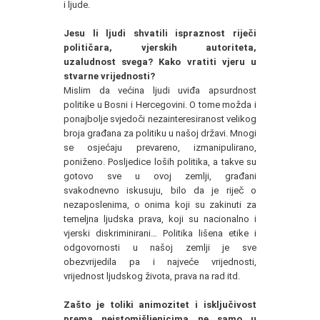
i ljude.
Jesu li ljudi shvatili ispraznost riječi
političara, vjerskih autoriteta,
uzaludnost svega? Kako vratiti vjeru u
stvarne vrijednosti?
Mislim da većina ljudi uviđa apsurdnost
politike u Bosni i Hercegovini. O tome možda i
ponajbolje svjedoči nezainteresiranost velikog
broja građana za politiku u našoj državi. Mnogi
se osjećaju prevareno, izmanipulirano,
poniženo. Posljedice loših politika, a takve su
gotovo sve u ovoj zemlji, građani
svakodnevno iskusuju, bilo da je riječ o
nezaposlenima, o onima koji su zakinuti za
temeljna ljudska prava, koji su nacionalno i
vjerski diskriminirani… Politika lišena etike i
odgovornosti u našoj zemlji je sve
obezvrijedila pa i najveće vrijednosti,
vrijednost ljudskog života, prava na rad itd.
Zašto je toliki animozitet i isključivost
prema neistomišljenicima ne samo u