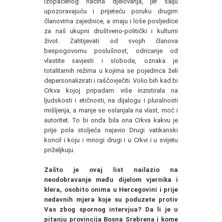
izopačenog načina djelovanja, jer šalju
upozoravajuću i prijeteću poruku drugim
članovima zajednice, a imaju i loše posljedice
za naš ukupni društveno-politički i kulturni
život. Zahtijevati od svojih članova
bespogovornu poslušnost, odricanje od
vlastite savjesti i slobode, oznaka je
totalitarnih režima u kojima se pojedinca želi
depersonalizirati i raščovječiti. Volio bih kad bi
Crkva kojoj pripadam više inzistirala na
ljudskosti i etičnosti, na dijalogu i pluralnosti
mišljenja, a manje se oslanjala na vlast, moć i
autoritet. To bi onda bila ona Crkva kakvu je
prije pola stoljeća najavio Drugi vatikanski
koncil i koju i mnogi drugi i u Crkvi i u svijetu
priželjkuju.
Zašto je ovaj list nailazio na
neodobravanje među dijelom vjernika i
klera, osobito onima u Hercegovini i prije
nedavnih mjera koje su poduzete protiv
Vas zbog spornog intervjua? Da li je u
pitanju provincija Bosna Srebrena i kome