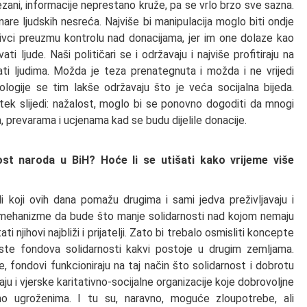
ani, informacije neprestano kruže, pa se vrlo brzo sve sazna.
inare ljudskih nesreća. Najviše bi manipulacija moglo biti ondje
ativci preuzmu kontrolu nad donacijama, jer im one dolaze kao
ti ljude. Naši političari se i održavaju i najviše profitiraju na
lirati ljudima. Možda je teza prenategnuta i možda i ne vrijedi
deologije se tim lakše održavaju što je veća socijalna bijeda.
tek slijedi: nažalost, moglo bi se ponovno dogoditi da mnogi
ma, prevarama i ucjenama kad se budu dijelile donacije.
nost naroda u BiH? Hoće li se utišati kako vrijeme više
di koji ovih dana pomažu drugima i sami jedva preživljavaju i
e mehanizme da bude što manje solidarnosti nad kojom nemaju
 njihovi najbliži i prijatelji. Zato bi trebalo osmisliti koncepte
vrste fondova solidarnosti kakvi postoje u drugim zemljama.
e, fondovi funkcioniraju na taj način što solidarnost i dobrotu
raju i vjerske karitativno-socijalne organizacije koje dobrovoljne
jalno ugroženima. I tu su, naravno, moguće zloupotrebe, ali