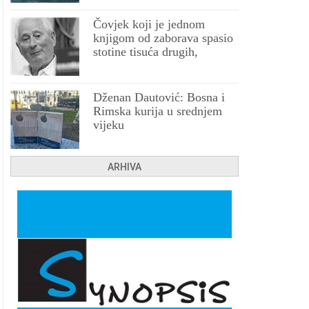
Čovjek koji je jednom
knjigom od zaborava spasio
stotine tisuća drugih,
prokletih i uništenih
Dženan Dautović: Bosna i
Rimska kurija u srednjem
vijeku
ARHIVA