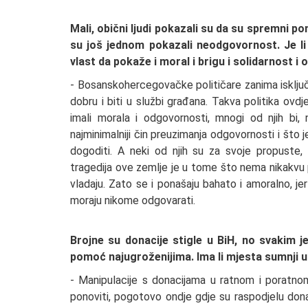
Mali, obični ljudi pokazali su da su spremni pom
su još jednom pokazali neodgovornost. Je li 
vlast da pokaže i moral i brigu i solidarnost 
- Bosanskohercegovačke političare zanima isključivo
dobru i biti u službi građana. Takva politika ovd
imali morala i odgovornosti, mnogi od njih bi,
najminimalniji čin preuzimanja odgovornosti i što
dogoditi. A neki od njih su za svoje propuste, 
tragedija ove zemlje je u tome što nema nikakvu po
vladaju. Zato se i ponašaju bahato i amoralno, je
moraju nikome odgovarati.
Brojne su donacije stigle u BiH, no svakim 
pomoć najugroženijima. Ima li mjesta sumnji 
- Manipulacije s donacijama u ratnom i poratno
ponoviti, pogotovo ondje gdje su raspodjelu donacij