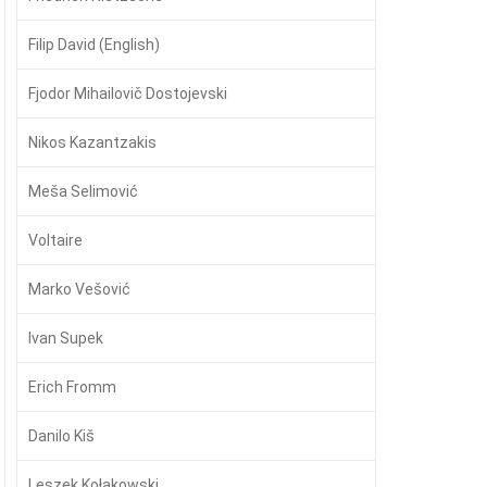
Filip David (English)
Fjodor Mihailovič Dostojevski
Nikos Kazantzakis
Meša Selimović
Voltaire
Marko Vešović
Ivan Supek
Erich Fromm
Danilo Kiš
Leszek Kołakowski