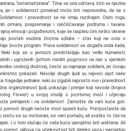
anirana, “sistematizirana”. Time se ona održava, štiti se njezina
ra, jer i solidarnost ponekad može biti nepravedna, da se s
 Solidarnost i pravednost se ne smiju razdvajati. Osim toga,
panih ormara, pospremanje i raščišćavanje podruma i tavana.
trajnoj emociji i pogođenosti, koje se rasplinu čim netko okrene
aju postati osobna životna odluka – stav koji ne ovisi o
staje životni program. Prava solidarnost se događa onda kada,
. Neki koji se u javnosti predstavljaju kao veliki humanisti,
mašnih i ugroženih (pritom mislim pogotovo na nas u vjerskim
nike civilnog društva), često su najmanje solidarni, jer čuvaju
nkretno pokazati. Nevolje drugih ljudi su najveći ispit naše
ke tragedije jednake: neki su izgubili naprosto sve i pravednost
ažna organiziranost ljudi, pokazuje i primjer koji navode dvojica
tolog Flower) u svojoj studiji o pozitivnoj moći i utjecaju
ože primijeniti i na solidarnost: Zamislite da vam kuća gori.
 bez pomoći drugih nećete moći spasiti kuću. Pretpostavite da
u sreću svi su motivirani, svi vam pomažu, ali svatko to čini na
ijski. I u tom slučaju će vaša kuća vjerojatno biti uništena. Ali
u pomoć, njihova će učinkovitost biti daleko veća i vjerojatno