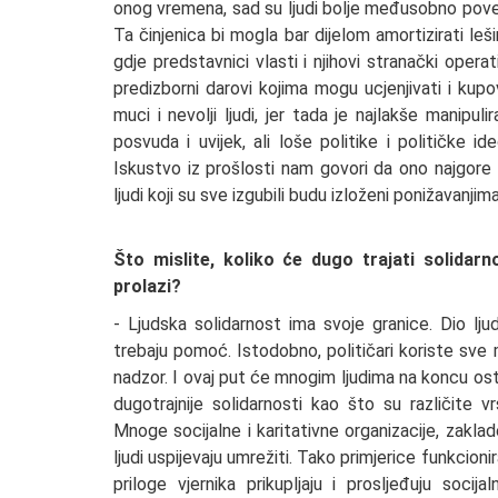
onog vremena, sad su ljudi bolje međusobno povez
Ta činjenica bi mogla bar dijelom amortizirati leš
gdje predstavnici vlasti i njihovi stranački oper
predizborni darovi kojima mogu ucjenjivati i kupova
muci i nevolji ljudi, jer tada je najlakše manipu
posvuda i uvijek, ali loše politike i političke i
Iskustvo iz prošlosti nam govori da ono najgore 
ljudi koji su sve izgubili budu izloženi ponižavanji
Što mislite, koliko će dugo trajati solidar
prolazi?
- Ljudska solidarnost ima svoje granice. Dio lju
trebaju pomoć. Istodobno, političari koriste sv
nadzor. I ovaj put će mnogim ljudima na koncu ostati
dugotrajnije solidarnosti kao što su različite 
Mnoge socijalne i karitativne organizacije, zaklad
ljudi uspijevaju umrežiti. Tako primjerice funkcioni
priloge vjernika prikupljaju i prosljeđuju soci