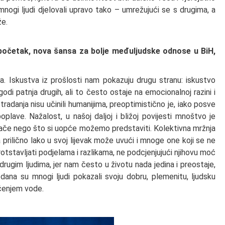
mnogi ljudi djelovali upravo tako – umrežujući se s drugima, a
že.
i početak, nova šansa za bolje međuljudske odnose u BiH,
a. Iskustva iz prošlosti nam pokazuju drugu stranu: iskustvo
godi patnja drugih, ali to često ostaje na emocionalnoj razini i
stradanja nisu učinili humanijima, preoptimistično je, iako posve
poplave. Nažalost, u našoj daljoj i bližoj povijesti mnoštvo je
i jače nego što si uopće možemo predstaviti. Kolektivna mržnja
 prilično lako u svoj lijevak može uvući i mnoge one koji se ne
otstavljati podjelama i razlikama, ne podcjenjujući njihovu moć
 drugim ljudima, jer nam često u životu nada jedina i preostaje,
 dana su mnogi ljudi pokazali svoju dobru, plemenitu, ljudsku
čenjem vode.