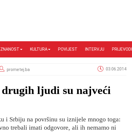
I ZNANOST
KULTURA
POVIJEST
INTERVJU
PRIJEVODI
03.06.2014
prometej.ba
drugih ljudi su najveći
 i Srbiju na površinu su iznijele mnogo toga:
avno trebali imati odgovore, ali ih nemamo ni