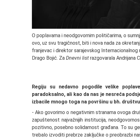
O poplavama i neodgovornim političarima, o sumnja
ovo, uz svu tragičnost, biti i nova nada za okretan
franjevac i direktor sarajevskog Internacionalnog m
Drago Bojić. Za
Dnevni list
razgovarala Andrijana C
Regiju su nedavno pogodile velike poplave,
paradoksalno, ali kao da nas je nesreća podsje
izbacile mnogo toga na površinu u bh. društvu.
- Ako govorimo o negativnim stranama ovoga društ
zapuštenost najvažnijih institucija, neodgovorno
pozitivno, posebno solidarnost građana. To su ges
trebalo izvoditi prebrze zaključke o preobrazbi na