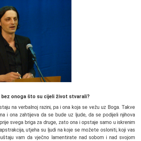
 bez onoga što su cijeli život stvarali?
taju na verbalnoj razini, pa i ona koja se vežu uz Boga. Takve
a i ona zahtijeva da se bude uz ljude, da se podijeli njihova
e prije svega briga za druge, zato ona i opstaje samo u iskrenim
apstrakcija, utjeha su ljudi na koje se možete osloniti, koji vas
dopuštaju vam da vječno lamentirate nad sobom i nad svojom