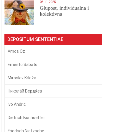
08.11.2025
Glupost, individualna i
kolektivna
DEPOSITUM SENTENTIAE
Amos Oz
Ernesto Sabato
Miroslav Krleža
Никола́й Бердя́ев
Ivo Andrić
Dietrich Bonhoeffer
Friedrich Nietzsche