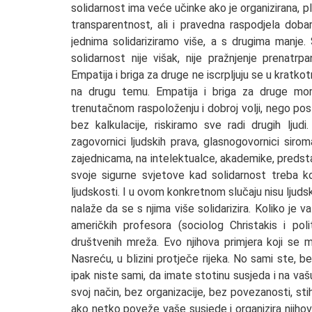
solidarnost ima veće učinke ako je organizirana, pl
transparentnost, ali i pravedna raspodjela doba
jednima solidariziramo više, a s drugima manje.
solidarnost nije višak, nije pražnjenje prenatr
Empatija i briga za druge ne iscrpljuju se u kratko
na drugu temu. Empatija i briga za druge mor
trenutačnom raspoloženju i dobroj volji, nego po
bez kalkulacije, riskiramo sve radi drugih ljudi
zagovornici ljudskih prava, glasnogovornici siro
zajednicama, na intelektualce, akademike, predstav
svoje sigurne svjetove kad solidarnost treba ko
ljudskosti. I u ovom konkretnom slučaju nisu ljuds
nalaže da se s njima više solidarizira. Koliko je v
američkih profesora (sociolog Christakis i poli
društvenih mreža. Evo njihova primjera koji se m
Nasreću, u blizini protječe rijeka. No sami ste,
ipak niste sami, da imate stotinu susjeda i na vaš
svoj način, bez organizacije, bez povezanosti, stih
ako netko poveže vaše susjede i organizira njihov