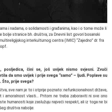
ma i nadama, o solidarnosti i građanima, kao i o tome može li
je bolje stranice bh. društva, za Dnevni list govori bosanski
ultireligijskog interkulturnog centra (IMIC) “Zajedno” dr. fra
opf.
 posljedica, čini se, još uvijek nismo svjesni. Zvuči
tila da smo uvijek i prije svega “samo” – ljudi. Poplave su
 Što, prije svega?
va, sve nam je to i otprije poznato: nefunkcionalnost države,
st i amoralnost vlasti… Pritom ne treba zaboraviti ni sve ono
te humanosti koje zaslužuju najveći respekt, ali iz toga ne bi
šeg društva nabolje.