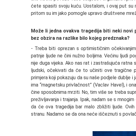
ćete spasiti svoju kuću. Uostalom, i ovaj put su 
pritom su im jako pomogle upravo društvene mre
Može li jedna ovakva tragedija biti neki nov
bez obzira na razlike bilo kojeg predznaka?
- Treba biti oprezan s optimističnim očekivanjim
patnje ljude ne čini nužno boljima. Većinu ljudi po
nije duga vijeka. Ako nas rat i zastrašujuća ratna 
ljudski, očekivati da će to učiniti ove tragične 
primjera koji pokazuju da su naše podjele dublje 
ima “magnetsku privlačnost” (Vaclav Havel), i ona
čine sposobnima mrziti. No, tim više se treba supr
preživljavanja i trajanja. Ipak, nadam se s mnogim
da će ova tragedija bar malo zbližiti ljude. Ovih
stranu. Nadamo se da ona neće iščeznuti s povla