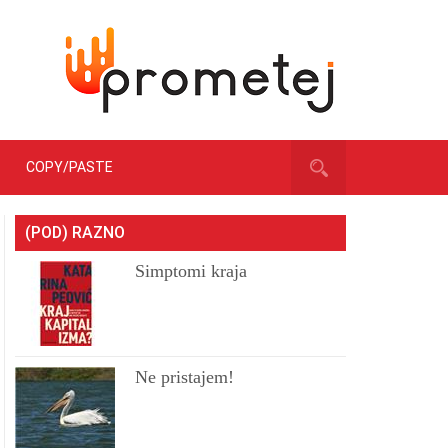
COPY/PASTE
(POD) RAZNO
Simptomi kraja
Ne pristajem!