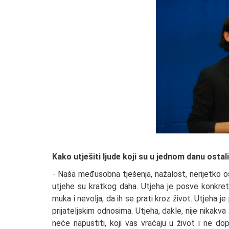
Kako utješiti ljude koji su u jednom danu ostali
- Naša međusobna tješenja, nažalost, nerijetko os
utjehe su kratkog daha. Utjeha je posve konkretn
muka i nevolja, da ih se prati kroz život. Utjeha j
prijateljskim odnosima. Utjeha, dakle, nije nikakva 
neće napustiti, koji vas vraćaju u život i ne 