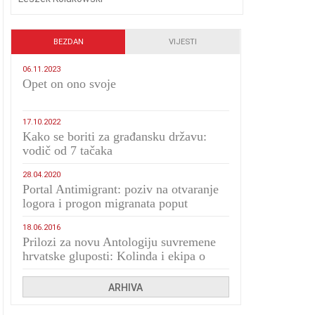
BEZDAN
VIJESTI
06.11.2023
​Opet on ono svoje
17.10.2022
Kako se boriti za građansku državu:
vodič od 7 tačaka
28.04.2020
Portal Antimigrant: poziv na otvaranje
logora i progon migranata poput
bijesnih kerova
18.06.2016
Prilozi za novu Antologiju suvremene
hrvatske gluposti: Kolinda i ekipa o
navijačkim huliganima
ARHIVA