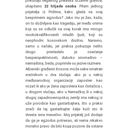
pokušaju ilegalnog prelaska državne granice,
uhapšeno
22 hiljade osoba
. Pitam jednog
prijatelja iz Prištine, kako gleda na ovaj
besprimerni egzodus? Jako mu je žao, kaže,
on to doživljava kao tragediju, jer među onima
koji su se odlučili na ovaj korak ima mnogo
visokokvalifikovanih mladih ljudi, koji su
neophodni kosovskom društvu. Naravno,
samo u načelu, jer praksa pokazuje nešto
drugo: prevladalo je osećanje
besperspektivnosti, duboko siromaštvo –
neimaština, beda, poprimile su jezive razmere.
Albanski građanin Kosova može sebe smatrati
srećnikom u dva slučaja: ako je u nekoj
međunarodnoj organizaciji zaposlen kao
vozač ili ako je žena zaposlena kao čistačica i,
u drugom slučaju, ako u Nemačkoj ili u nekoj
drugoj zapadnoevropskoj zemlji ima nekog iz
uže porodice kao gastarbajtera, što u praksi
znači da taj gastarbajter šalje kući sto ili
dvesta evra mesečno. Moj prijatelj još dodaje
da ga je egzodus potresao, ali nema nikakvo
moralno pravo da bilo koga pozove da ostane