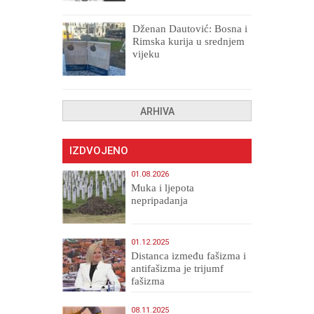
uništenih
Dženan Dautović: Bosna i
Rimska kurija u srednjem
vijeku
ARHIVA
IZDVOJENO
01.08.2026
Muka i ljepota
nepripadanja
01.12.2025
Distanca između fašizma i
antifašizma je trijumf
fašizma
08.11.2025