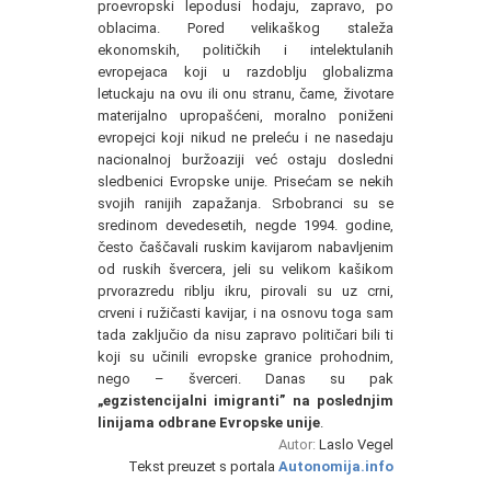
proevropski lepodusi hodaju, zapravo, po
oblacima. Pored velikaškog staleža
ekonomskih, političkih i intelektulanih
evropejaca koji u razdoblju globalizma
letuckaju na ovu ili onu stranu, čame, životare
materijalno upropašćeni, moralno poniženi
evropejci koji nikud ne preleću i ne nasedaju
nacionalnoj buržoaziji već ostaju dosledni
sledbenici Evropske unije. Prisećam se nekih
svojih ranijih zapažanja. Srbobranci su se
sredinom devedesetih, negde 1994. godine,
često čaščavali ruskim kavijarom nabavljenim
od ruskih švercera, jeli su velikom kašikom
prvorazredu riblju ikru, pirovali su uz crni,
crveni i ružičasti kavijar, i na osnovu toga sam
tada zaključio da nisu zapravo političari bili ti
koji su učinili evropske granice prohodnim,
nego – šverceri. Danas su pak
„egzistencijalni imigranti” na poslednjim
linijama odbrane Evropske unije
.
Autor:
Laslo Vegel
Tekst preuzet s portala
Autonomija.info