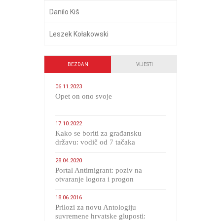
Danilo Kiš
Leszek Kołakowski
BEZDAN
VIJESTI
06.11.2023
​Opet on ono svoje
17.10.2022
Kako se boriti za građansku
državu: vodič od 7 tačaka
28.04.2020
Portal Antimigrant: poziv na
otvaranje logora i progon
migranata poput bijesnih kerova
18.06.2016
Prilozi za novu Antologiju
suvremene hrvatske gluposti: