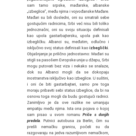
sam tamo srpske, mađarske, albanske
„izbeglice”, među njima i vojvođanske Mađare.
Mađari su bili dosledni, oni su smatrali sebe
gostujućim radnicima, Srbi već nisu bili toliko
jednoznačni, oni su svoju situaciju definisali
kao upola gastarbajtersku, upola pak kao
izbegličku. Albanci su, međutim, odlučno i
isključivo svoj status definisali kao
izbeglički
.
Objašnjenje je prilično jednostavno: Mađari su
stigli sa pasošem Evropske unije u džepu, Srbi
mogu putovati bez viza i nekako se snalaze,
dok su Albanci mogli da se dokopaju
inostranstva isključivo kao izbeglice. U suštini,
i oni će biti gastarbajteri, samo pre toga
moraju pribaviti sebi status izbeglice, da bi na
osnovu toga mogli da budu gostujući radnici.
Zanimljivo je da ove razlike ne umanjuju
empatiju među njima. Ista ona pojava o kojoj
sam pisao u svom romanu
Priče s donjih
predela
.
Putnici autobusa za Berlin, čim su
prešli nemačku granicu, počeli su da
razgovaraju na jedva razumljivom nemačkom,