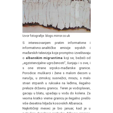
Izvor fotografije: blogs.mirror.co.uk
S interesovanjem pratim informativne i
informativno-analitičke emisije srpskih i
mađarskih televizija koje promptno izveštavaju
o
albanskim migrantima
koji se, bežeći od
„egzistencijalne ugroženosti”, šunjaju i s ove, i
s one strane srpsko-mađarske granice.
Porodice: muškarci i žene s malom decom u
naručju, u zimskoj susnežici, mrazu, s malo
stvari strpanih u ruksake na leđima, ilegalno
prelaze državnu granicu. Teren je vodoplavan,
gacaju u blatu, upadaju u vodu do kolena. Za
veoma kratko vreme granicu je ilegalno prešlo
više desetina hiljada kosovskih Albanaca.
Najkritičniji mesec je bio januar, kad je u