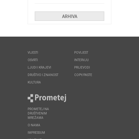
Kolinda i ekipa o navijačkim
huliganima
ARHIVA
VIJESTI
POVIJEST
OSVRTI
INTERVJU
LJUDI I KRAJEVI
PRIJEVODI
DRUŠTVO I ZNANOST
COPY/PASTE
KULTURA
PROMETEJ NA
DRUŠTVENIM
MREŽAMA
O NAMA
IMPRESSUM