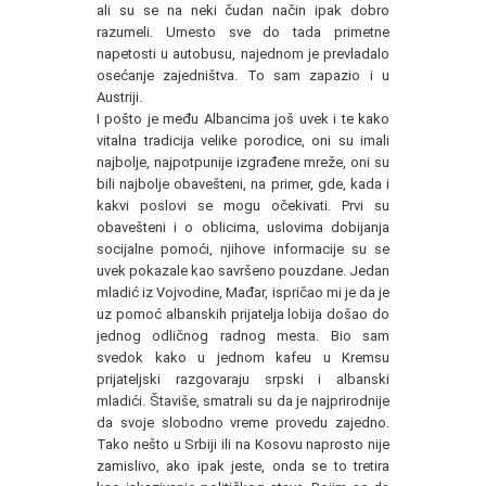
ali su se na neki čudan način ipak dobro
razumeli. Umesto sve do tada primetne
napetosti u autobusu, najednom je prevladalo
osećanje zajedništva. To sam zapazio i u
Austriji.
I pošto je među Albancima još uvek i te kako
vitalna tradicija velike porodice, oni su imali
najbolje, najpotpunije izgrađene mreže, oni su
bili najbolje obavešteni, na primer, gde, kada i
kakvi poslovi se mogu očekivati. Prvi su
obavešteni i o oblicima, uslovima dobijanja
socijalne pomoći, njihove informacije su se
uvek pokazale kao savršeno pouzdane. Jedan
mladić iz Vojvodine, Mađar, ispričao mi je da je
uz pomoć albanskih prijatelja lobija došao do
jednog odličnog radnog mesta. Bio sam
svedok kako u jednom kafeu u Kremsu
prijateljski razgovaraju srpski i albanski
mladići. Štaviše, smatrali su da je najprirodnije
da svoje slobodno vreme provedu zajedno.
Tako nešto u Srbiji ili na Kosovu naprosto nije
zamislivo, ako ipak jeste, onda se to tretira