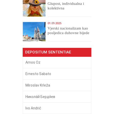
Glupost, individualna i
kolektivna
01.09.2025
​Vjerski nacionalizam kao
posljedica duhovne bijede
DEPOSITUM SENTENTIAE
Amos Oz
Ernesto Sabato
Miroslav Krleža
Никола́й Бердя́ев
Ivo Andrić