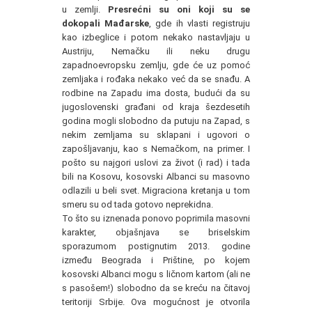
u zemlji.
Presrećni su oni koji su se
dokopali Mađarske
, gde ih vlasti registruju
kao izbeglice i potom nekako nastavljaju u
Austriju, Nemačku ili neku drugu
zapadnoevropsku zemlju, gde će uz pomoć
zemljaka i rođaka nekako već da se snađu. A
rodbine na Zapadu ima dosta, budući da su
jugoslovenski građani od kraja šezdesetih
godina mogli slobodno da putuju na Zapad, s
nekim zemljama su sklapani i ugovori o
zapošljavanju, kao s Nemačkom, na primer. I
pošto su najgori uslovi za život (i rad) i tada
bili na Kosovu, kosovski Albanci su masovno
odlazili u beli svet. Migraciona kretanja u tom
smeru su od tada gotovo neprekidna.
To što su iznenada ponovo poprimila masovni
karakter, objašnjava se briselskim
sporazumom postignutim 2013. godine
između Beograda i Prištine, po kojem
kosovski Albanci mogu s ličnom kartom (ali ne
s pasošem!) slobodno da se kreću na čitavoj
teritoriji Srbije. Ova mogućnost je otvorila