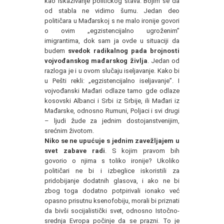
kao iskazivanje političkog stava. Bojim se da
od stabla ne vidimo šumu. Jedan deo
političara u Mađarskoj s ne malo ironije govori
o ovim „egzistencijalno ugroženim”
imigrantima, dok sam ja ovde u situaciji da
budem
svedok radikalnog pada brojnosti
vojvođanskog mađarskog življa
. Jedan od
razloga je i u ovom slučaju iseljavanje. Kako bi
u Pešti rekli: „egzistencijalno iseljavanje”. I
vojvođanski Mađari odlaze tamo gde odlaze
kosovski Albanci i Srbi iz Srbije, ili Mađari iz
Mađarske, odnosno Rumuni, Poljaci i svi drugi
– ljudi žude za jednim dostojanstvenijim,
srećnim životom.
Niko se ne upućuje s jednim zavežljajem u
svet zabave radi
. S kojim pravom bih
govorio o njima s toliko ironije? Ukoliko
političari ne bi i izbeglice iskoristili za
pridobijanje dodatnih glasova, i ako ne bi
zbog toga dodatno potpirivali ionako već
opasno prisutnu ksenofobiju, morali bi priznati
da bivši socijalistički svet, odnosno Istočno-
srednja Evropa počinje da se prazni. To je