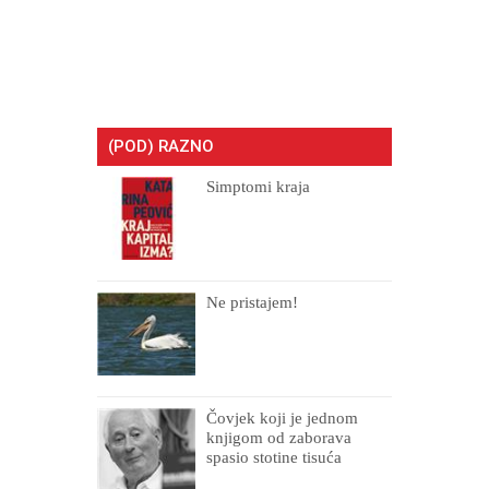
(POD) RAZNO
Simptomi kraja
Ne pristajem!
Čovjek koji je jednom
knjigom od zaborava
spasio stotine tisuća
drugih, prokletih i