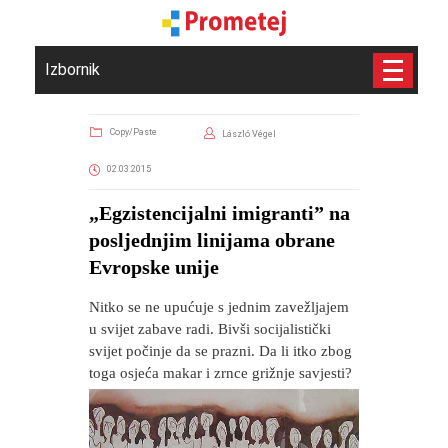
Izbornik
Copy/Paste
László Végel
02.03.2015
„Egzistencijalni imigranti” na
posljednjim linijama obrane
Evropske unije
Nitko se ne upućuje s jednim zavežljajem
u svijet zabave radi. Bivši socijalistički
svijet počinje da se prazni. Da li itko zbog
toga osjeća makar i zrnce grižnje savjesti?