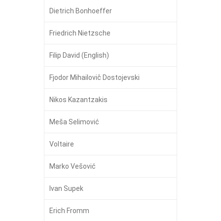
Dietrich Bonhoeffer
Friedrich Nietzsche
Filip David (English)
Fjodor Mihailovič Dostojevski
Nikos Kazantzakis
Meša Selimović
Voltaire
Marko Vešović
Ivan Supek
Erich Fromm