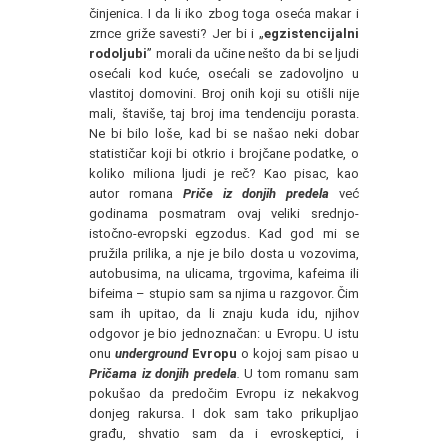
činjenica. I da li iko zbog toga oseća makar i
zrnce griže savesti? Jer bi i „
egzistencijalni
rodoljubi
” morali da učine nešto da bi se ljudi
osećali kod kuće, osećali se zadovoljno u
vlastitoj domovini. Broj onih koji su otišli nije
mali, štaviše, taj broj ima tendenciju porasta.
Ne bi bilo loše, kad bi se našao neki dobar
statističar koji bi otkrio i brojčane podatke, o
koliko miliona ljudi je reč? Kao pisac, kao
autor romana
Priče iz donjih predela
već
godinama posmatram ovaj veliki srednjo-
istočno-evropski egzodus. Kad god mi se
pružila prilika, a nje je bilo dosta u vozovima,
autobusima, na ulicama, trgovima, kafeima ili
bifeima – stupio sam sa njima u razgovor. Čim
sam ih upitao, da li znaju kuda idu, njihov
odgovor je bio jednoznačan: u Evropu. U istu
onu
underground
Evropu
o kojoj sam pisao u
Pričama iz donjih predela
.
U tom romanu sam
pokušao da predočim Evropu iz nekakvog
donjeg rakursa. I dok sam tako prikupljao
građu, shvatio sam da i evroskeptici, i