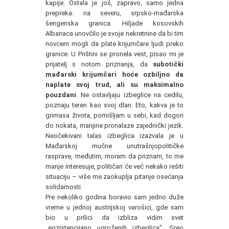
kapije. Ostala je još, zapravo, samo jedna
prepreka: na severu, srpsko-mađarska
šengenska granica. Hiljade kosovskih
Albanaca unovčilo je svoje nekretnine da bi tim
novcem mogli da plate krijumčare ljudi preko
granice. U Prištini se pronela vest, pisao mi je
prijatelj s notom priznanja, da
subotički
mađarski krijumčari hoće ozbiljno da
naplate svoj trud, ali su maksimalno
pouzdani
. Ne ostavljaju izbeglice na cedilu,
poznaju teren kao svoj dlan. Eto, kakva je to
grimasa života, pomišljam u sebi, kad dogori
do nokata, manjine pronalaze zajednički jezik.
Neočekivani talas izbeglica izazvala je u
Mađarskoj mučne unutrašnjopolitičke
rasprave, međutim, moram da priznam, to me
manje interesuje, političari će već nekako rešiti
situaciju – više me zaokuplja pitanje osećanja
solidarnosti.
Pre nekoliko godina boravio sam jedno duže
vreme u jednoj austrijskoj varošici, gde sam
bio u prilici da izbliza vidim svet
„egzistencijano ugroženih izbeglica”. Sreo