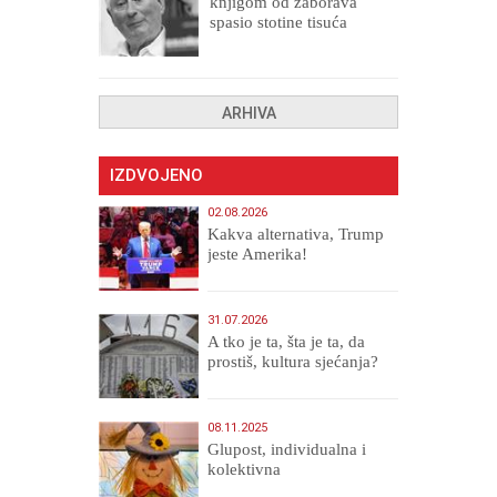
knjigom od zaborava
spasio stotine tisuća
drugih, prokletih i
uništenih
ARHIVA
IZDVOJENO
02.08.2026
Kakva alternativa, Trump
jeste Amerika!
31.07.2026
A tko je ta, šta je ta, da
prostiš, kultura sjećanja?
08.11.2025
Glupost, individualna i
kolektivna