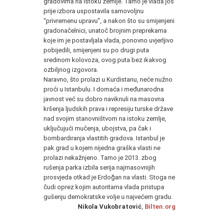
gradovima na istoku zemlje. Tamo je vlada još
prije izbora uspostavila samovoljnu
“privremenu upravu”, a nakon što su smijenjeni
gradonačelnici, unatoč brojnim preprekama
koje im je postavljala vlada, ponovno uvjerljivo
pobijedili, smijenjeni su po drugi puta
sredinom kolovoza, ovog puta bez ikakvog
ozbiljnog izgovora.
Naravno, što prolazi u Kurdistanu, neće nužno
proći u Istanbulu. I domaća i međunarodna
javnost već su dobro naviknuli na masovna
kršenja ljudskih prava i represiju turske države
nad svojim stanovništvom na istoku zemlje,
uključujući mučenja, ubojstva, pa čak i
bombardiranja vlastitih gradova. Istanbul je
pak grad u kojem nijedna graška vlasti ne
prolazi nekažnjeno. Tamo je 2013. zbog
rušenja parka izbila serija najmasovnijih
prosvjeda otkad je Erdoğan na vlasti. Stoga ne
čudi oprez kojim autoritarna vlada pristupa
gušenju demokratske volje u najvećem gradu.
Nikola Vukobratović
,
Bilten.org