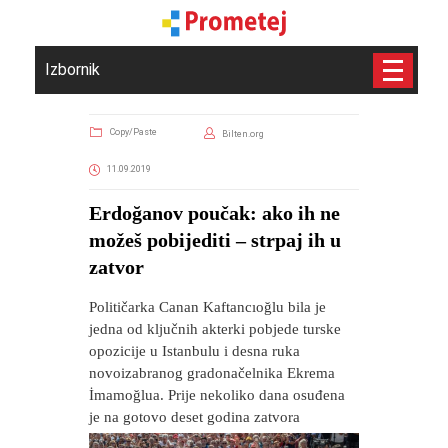
Izbornik
Copy/Paste
Bilten.org
11.09.2019
Erdoğanov poučak: ako ih ne
možeš pobijediti – strpaj ih u
zatvor
Političarka Canan Kaftancıoğlu bila je
jedna od ključnih akterki pobjede turske
opozicije u Istanbulu i desna ruka
novoizabranog gradonačelnika Ekrema
İmamoğlua. Prije nekoliko dana osuđena
je na gotovo deset godina zatvora