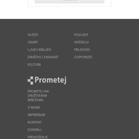
VIJESTI
POVIJEST
OSVRTI
INTERVJU
LJUDI I KRAJEVI
PRIJEVODI
DRUŠTVO I ZNANOST
COPY/PASTE
KULTURA
PROMETEJ NA
DRUŠTVENIM
MREŽAMA
O NAMA
IMPRESSUM
KONTAKT
DONIRAJ
PRENOŠENJE