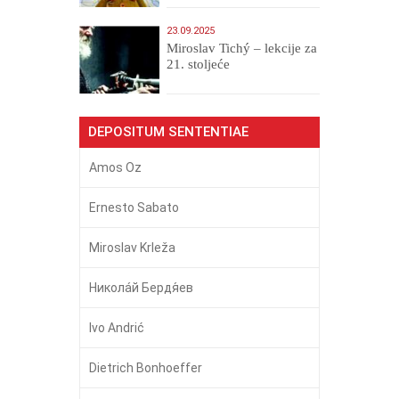
23.09.2025
Miroslav Tichý – lekcije za
21. stoljeće
DEPOSITUM SENTENTIAE
Amos Oz
Ernesto Sabato
Miroslav Krleža
Никола́й Бердя́ев
Ivo Andrić
Dietrich Bonhoeffer