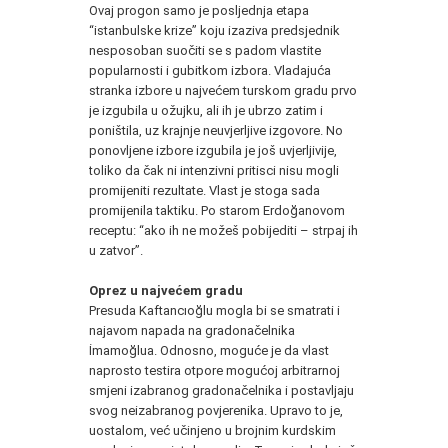
Ovaj progon samo je posljednja etapa
“istanbulske krize” koju izaziva predsjednik
nesposoban suočiti se s padom vlastite
popularnosti i gubitkom izbora. Vladajuća
stranka izbore u najvećem turskom gradu prvo
je izgubila u ožujku, ali ih je ubrzo zatim i
poništila, uz krajnje neuvjerljive izgovore. No
ponovljene izbore izgubila je još uvjerljivije,
toliko da čak ni intenzivni pritisci nisu mogli
promijeniti rezultate. Vlast je stoga sada
promijenila taktiku. Po starom Erdoğanovom
receptu: “ako ih ne možeš pobijediti – strpaj ih
u zatvor”.
Oprez u najvećem gradu
Presuda Kaftancıoğlu mogla bi se smatrati i
najavom napada na gradonačelnika
İmamoğlua. Odnosno, moguće je da vlast
naprosto testira otpore mogućoj arbitrarnoj
smjeni izabranog gradonačelnika i postavljaju
svog neizabranog povjerenika. Upravo to je,
uostalom, već učinjeno u brojnim kurdskim