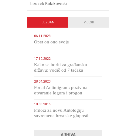
Leszek Kołakowski
BEZDAN
VIJESTI
06.11.2023
​Opet on ono svoje
17.10.2022
Kako se boriti za građansku
državu: vodič od 7 tačaka
28.04.2020
Portal Antimigrant: poziv na
otvaranje logora i progon
migranata poput bijesnih kerova
18.06.2016
Prilozi za novu Antologiju
suvremene hrvatske gluposti:
Kolinda i ekipa o navijačkim
huliganima
ARHIVA