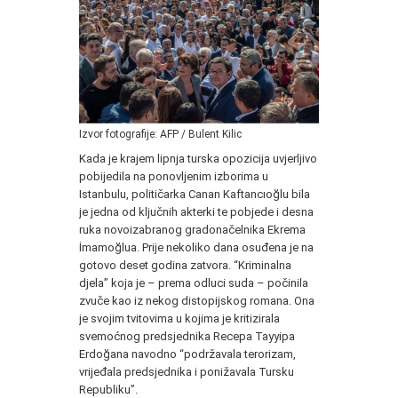
Izvor fotografije: AFP / Bulent Kilic
Kada je krajem lipnja turska opozicija uvjerljivo
pobijedila na ponovljenim izborima u
Istanbulu, političarka Canan Kaftancıoğlu bila
je jedna od ključnih akterki te pobjede i desna
ruka novoizabranog gradonačelnika Ekrema
İmamoğlua. Prije nekoliko dana osuđena je na
gotovo deset godina zatvora. “Kriminalna
djela” koja je – prema odluci suda – počinila
zvuče kao iz nekog distopijskog romana. Ona
je svojim tvitovima u kojima je kritizirala
svemoćnog predsjednika Recepa Tayyipa
Erdoğana navodno “podržavala terorizam,
vrijeđala predsjednika i ponižavala Tursku
Republiku”.