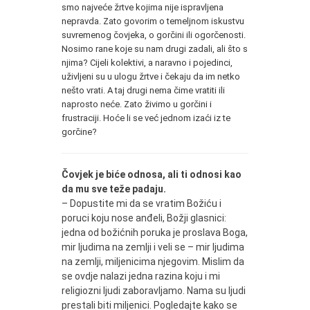
smo najveće žrtve kojima nije ispravljena
nepravda. Zato govorim o temeljnom iskustvu
suvremenog čovjeka, o gorčini ili ogorčenosti.
Nosimo rane koje su nam drugi zadali, ali što s
njima? Cijeli kolektivi, a naravno i pojedinci,
uživljeni su u ulogu žrtve i čekaju da im netko
nešto vrati. A taj drugi nema čime vratiti ili
naprosto neće. Zato živimo u gorčini i
frustraciji. Hoće li se već jednom izaći iz te
gorčine?
Čovjek je biće odnosa, ali ti odnosi kao
da mu sve teže padaju.
– Dopustite mi da se vratim Božiću i
poruci koju nose anđeli, Božji glasnici:
jedna od božićnih poruka je proslava Boga,
mir ljudima na zemlji i veli se – mir ljudima
na zemlji, miljenicima njegovim. Mislim da
se ovdje nalazi jedna razina koju i mi
religiozni ljudi zaboravljamo. Nama su ljudi
prestali biti miljenici. Pogledajte kako se