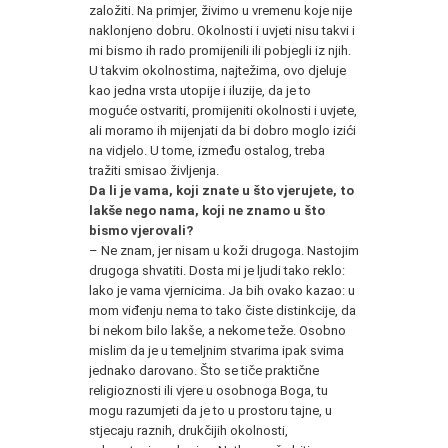
založiti. Na primjer, živimo u vremenu koje nije
naklonjeno dobru. Okolnosti i uvjeti nisu takvi i
mi bismo ih rado promijenili ili pobjegli iz njih.
U takvim okolnostima, najtežima, ovo djeluje
kao jedna vrsta utopije i iluzije, da je to
moguće ostvariti, promijeniti okolnosti i uvjete,
ali moramo ih mijenjati da bi dobro moglo izići
na vidjelo. U tome, između ostalog, treba
tražiti smisao življenja.
Da li je vama, koji znate u što vjerujete, to
lakše nego nama, koji ne znamo u što
bismo vjerovali?
– Ne znam, jer nisam u koži drugoga. Nastojim
drugoga shvatiti. Dosta mi je ljudi tako reklo:
lako je vama vjernicima. Ja bih ovako kazao: u
mom viđenju nema to tako čiste distinkcije, da
bi nekom bilo lakše, a nekome teže. Osobno
mislim da je u temeljnim stvarima ipak svima
jednako darovano. Što se tiče praktične
religioznosti ili vjere u osobnoga Boga, tu
mogu razumjeti da je to u prostoru tajne, u
stjecaju raznih, drukčijih okolnosti,