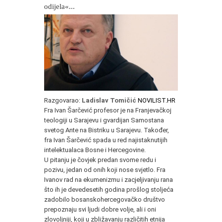
odijela«...
Razgovarao:
Ladislav Tomičić
NOVILIST.HR
Fra Ivan Šarčević profesor je na Franjevačkoj
teologiji u Sarajevu i gvardijan Samostana
svetog Ante na Bistriku u Sarajevu. Također,
fra Ivan Šarčević spada u red najistaknutijih
intelektualaca Bosne i Hercegovine.
U pitanju je čovjek predan svome redu i
pozivu, jedan od onih koji nose svjetlo. Fra
Ivanov rad na ekumenizmu i zacjeljivanju rana
što ih je devedesetih godina prošlog stoljeća
zadobilo bosanskohercegovačko društvo
prepoznaju svi ljudi dobre volje, ali i oni
zlovoljniji, koji u zbližavanju različitih etnija