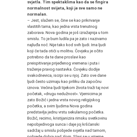
svjetla. Tim spektaklima kao da se fingira
normalnost svijeta, koji je sve samo ne
normalan.
– Jest, slažem se, čine se kao prikrivanje
vlastitih tama, kao jedna vrsta trenutnog
zaborava. Nova godina je još izražajnija u tom
smislu. To je bum ludila pa je zato i nazivamo
najluđa noć. Nije tako kod svih ljudi. Ima ljudi
koji će tada otići u molitvu. Čovjeku je očito
potrebno da te dane proslavi kao
preispitivanje prijeđenog vremena i puta i
traženje pravog nastavka. Čovjeku dodije
svakodnevica, iscrpi se u njoj. Zato ove dane
ljudi često uzimaju kao priliku da započnu
iznova. Većina ljudi tijekom života traži taj novi
početak, »drugu nedužnost«. Vjernicima je
zato Božić i jedna vrsta novog religijskog
početka, a svim ljudima Nova godina
predstavlja jednu vrstu sekularnog početka.
Božić, recimo, kristijanizira rimsku svetkovinu
nepobjedivoga sunca i daje joj kršćanski
sadržaj u smislu pobjede svjetla nad tamom,
pobjede dobra nad zlom. Slavi se u vrijeme