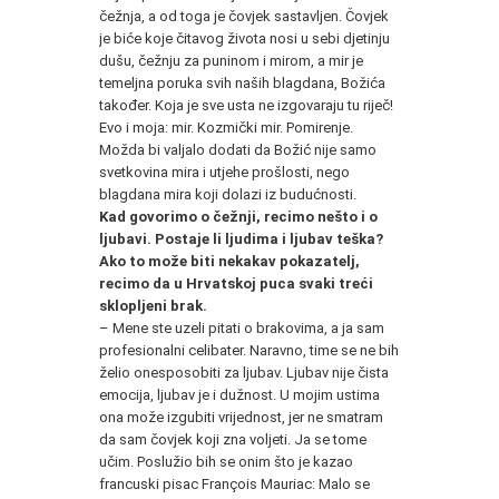
čežnja, a od toga je čovjek sastavljen. Čovjek
je biće koje čitavog života nosi u sebi djetinju
dušu, čežnju za puninom i mirom, a mir je
temeljna poruka svih naših blagdana, Božića
također. Koja je sve usta ne izgovaraju tu riječ!
Evo i moja: mir. Kozmički mir. Pomirenje.
Možda bi valjalo dodati da Božić nije samo
svetkovina mira i utjehe prošlosti, nego
blagdana mira koji dolazi iz budućnosti.
Kad govorimo o čežnji, recimo nešto i o
ljubavi. Postaje li ljudima i ljubav teška?
Ako to može biti nekakav pokazatelj,
recimo da u Hrvatskoj puca svaki treći
sklopljeni brak.
– Mene ste uzeli pitati o brakovima, a ja sam
profesionalni celibater. Naravno, time se ne bih
želio onesposobiti za ljubav. Ljubav nije čista
emocija, ljubav je i dužnost. U mojim ustima
ona može izgubiti vrijednost, jer ne smatram
da sam čovjek koji zna voljeti. Ja se tome
učim. Poslužio bih se onim što je kazao
francuski pisac François Mauriac: Malo se