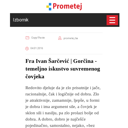
Izbornik
Copy/Paste
prometej.ba
04.01.2016
Fra Ivan Šarčević | Gorčina -
temeljno iskustvo suvremenog
čovjeka
Redovito djeluje da je zlo prisutnije i jače,
racionalnije, čak i logičnije od dobra. Zlo
je atraktivnije, zamamnije, ljepše, u formi
je dobra i ima argument sile, a čovjek je
sklon sili i nasilju, pa zlo prolazi bolje od
dobra. A dobro, dobro je najčešće
pojedinačno, samostalno, nejako, »bez