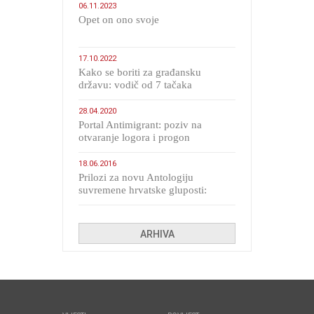
06.11.2023
​Opet on ono svoje
17.10.2022
Kako se boriti za građansku
državu: vodič od 7 tačaka
28.04.2020
Portal Antimigrant: poziv na
otvaranje logora i progon
migranata poput bijesnih kerova
18.06.2016
Prilozi za novu Antologiju
suvremene hrvatske gluposti:
Kolinda i ekipa o navijačkim
huliganima
ARHIVA