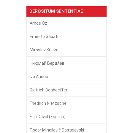
DEPOSITUM SENTENTIAE
Amos Oz
Ernesto Sabato
Miroslav Krleža
Никола́й Бердя́ев
Ivo Andrić
Dietrich Bonhoeffer
Friedrich Nietzsche
Filip David (English)
Fjodor Mihailovič Dostojevski