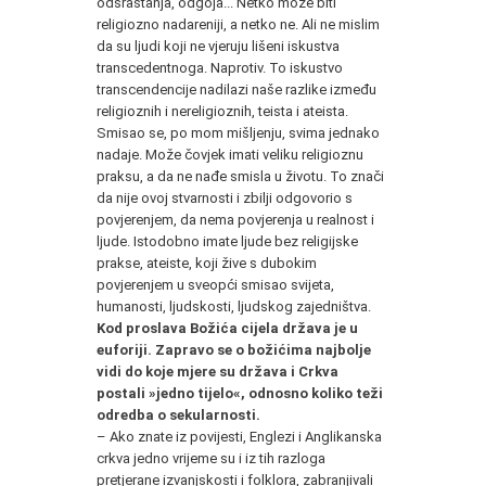
odsrastanja, odgoja... Netko može biti
religiozno nadareniji, a netko ne. Ali ne mislim
da su ljudi koji ne vjeruju lišeni iskustva
transcedentnoga. Naprotiv. To iskustvo
transcendencije nadilazi naše razlike između
religioznih i nereligioznih, teista i ateista.
Smisao se, po mom mišljenju, svima jednako
nadaje. Može čovjek imati veliku religioznu
praksu, a da ne nađe smisla u životu. To znači
da nije ovoj stvarnosti i zbilji odgovorio s
povjerenjem, da nema povjerenja u realnost i
ljude. Istodobno imate ljude bez religijske
prakse, ateiste, koji žive s dubokim
povjerenjem u sveopći smisao svijeta,
humanosti, ljudskosti, ljudskog zajedništva.
Kod proslava Božića cijela država je u
euforiji. Zapravo se o božićima najbolje
vidi do koje mjere su država i Crkva
postali »jedno tijelo«, odnosno koliko teži
odredba o sekularnosti.
– Ako znate iz povijesti, Englezi i Anglikanska
crkva jedno vrijeme su i iz tih razloga
pretjerane izvanjskosti i folklora, zabranjivali