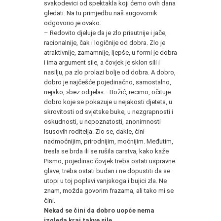
svakodevici od spektakla koji ćemo ovih dana
gledati. Na tu primjedbu naš sugovornik
odgovorio je ovako:
– Redovito djeluje da je zlo prisutnije i jače,
racionalnije, čak i logičnije od dobra. Zlo je
atraktivnije, zamamnije, ljepše, u formi je dobra
i ima argument sile, a čovjek je sklon sili i
nasilju, pa zlo prolazi bolje od dobra. A dobro,
dobro je najčešće pojedinačno, samostalno,
nejako, »bez odijela«... Božić, recimo, očituje
dobro koje se pokazuje u nejakosti djeteta, u
skrovitosti od svjetske buke, u nezgrapnosti i
oskudnosti, u nepoznatosti, anonimnosti
Isusovih roditelja. Zlo se, dakle, čini
nadmoćnijim, prirodnijim, moćnijim. Međutim,
tresla se brda ili se rušila carstva, kako kaže
Pismo, pojedinac čovjek treba ostati uspravne
glave, treba ostati budan i ne dopustiti da se
utopi u toj poplavi vanjskoga i bujici zla. Ne
znam, možda govorim frazama, ali tako mi se
čini.
Nekad se čini da dobro uopće nema
izgleda kraj takve sile.