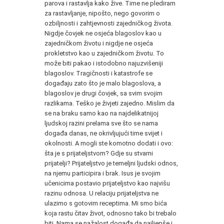
parova i rastavlja kako žive. Time ne plediram
za rastavljanje, nipošto, nego govorim o
ozbiljnosti i zahtjevnosti zajedničkog života.
Nigdje čovjek ne osjeća blagoslov kao u
zajedničkom životu i nigdje ne osjeća
prokletstvo kao u zajedničkom životu. To
može biti pakao i istodobno najuzvišeniji
blagoslov. Tragičnosti i katastrofe se
događaju zato što je malo blagoslova, a
blagoslov je drugi čovjek, sa svim svojim
razlikama. Teško je živjeti zajedno. Mislim da
se na braku samo kao na najdelikatnijoj
ljudskoj razini prelama sve što se nama
događa danas, ne okrivljujući time svijet i
okolnosti. A mogli ste komotno dodati i ovo:
šta je s prijateljstvom? Gdje su stvarni
prijatelji? Prijateljstvo je temeljni ljudski odnos,
na njemu participira i brak. Isus je svojim
učenicima postavio prijateljstvo kao najvišu
razinu odnosa. U relaciju prijateljstva ne
ulazimo s gotovim receptima. Mi smo bića
koja rastu čitav život, odnosno tako bi trebalo
biti. Nama se nažalost događa da najljepše i