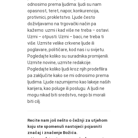
odnosimo prema ljudima: ljudi su nam
opasnost, teret, napor, konkurencija,
protivnici, prokletstvo. Ljude često
doživljavamo na trgovački način pa
kažemo: uzmi i kad više ne treba – ostavi.
Uzmi – otpusti. Uzmi – baci, ne treba ti
više. Uzmite velike crkvene ljude ili
poglavare, političare, kod nas i u svijetu.
Pogledajte koliko su suradnika promijenili.
Uzmite novine, uzmite redakcije.
Pogledajte koliko ljudi kroz njih prodefilira
pa zaključite kako se mi odnosimo prema
ljudima. Ljude razumijemo kao lakeje naših
karijera, kao poluge ili poslugu. A ljudi ne
mogu nikad biti sredstvo, nego bi morali
biti cilj.
Recite nam još nešto o čežnji za utjehom
koju ste spomenuli nastojeći pojasniti
značaj i značenje Božića.