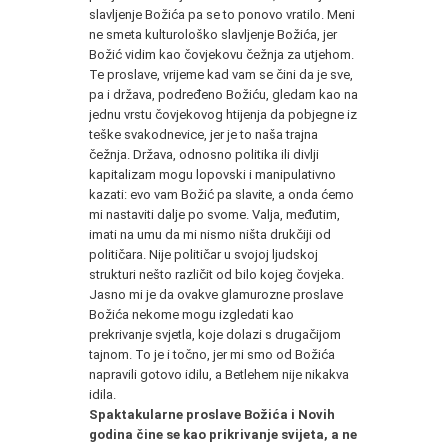
slavljenje Božića pa se to ponovo vratilo. Meni
ne smeta kulturološko slavljenje Božića, jer
Božić vidim kao čovjekovu čežnja za utjehom.
Te proslave, vrijeme kad vam se čini da je sve,
pa i država, podređeno Božiću, gledam kao na
jednu vrstu čovjekovog htijenja da pobjegne iz
teške svakodnevice, jer je to naša trajna
čežnja. Država, odnosno politika ili divlji
kapitalizam mogu lopovski i manipulativno
kazati: evo vam Božić pa slavite, a onda ćemo
mi nastaviti dalje po svome. Valja, međutim,
imati na umu da mi nismo ništa drukčiji od
političara. Nije političar u svojoj ljudskoj
strukturi nešto različit od bilo kojeg čovjeka.
Jasno mi je da ovakve glamurozne proslave
Božića nekome mogu izgledati kao
prekrivanje svjetla, koje dolazi s drugačijom
tajnom. To je i točno, jer mi smo od Božića
napravili gotovo idilu, a Betlehem nije nikakva
idila.
Spaktakularne proslave Božića i Novih
godina čine se kao prikrivanje svijeta, a ne