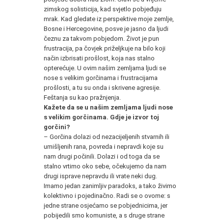
zimskog solisticija, kad svjetlo pobjeđuju
mrak. Kad gledate iz perspektive moje zemlje,
Bosne i Hercegovine, posve je jasno da ljudi
čeznu za takvom pobjedom. Život je pun
frustracija, pa čovjek priželjkuje na bilo koji
način izbrisati prošlost, koja nas stalno
opterećuje. U ovim našim zemljama ljudi se
nose s velikim gorčinama i frustracijama
prošlosti, a tu su onda i skrivene agresije.
Feštanja su kao pražnjenja.
Kažete da se u našim zemljama ljudi nose
s velikim gorčinama. Gdje je izvor toj
gorčini?
– Gorčina dolazi od nezacijeljenih stvarnih ili
umišljenih rana, povreda i nepravdi koje su
nam drugi počinili. Dolazi i od toga da se
stalno vrtimo oko sebe, očekujemo da nam
drugi isprave nepravdu ili vrate neki dug.
Imamo jedan zanimljiv paradoks, a tako živimo
kolektivno i pojedinačno. Radi se o ovome: s
jedne strane osjećamo se pobjednicima, jer
pobijedili smo komuniste, a s druge strane