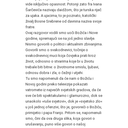
vide isključivo opasnost. Potonji zato fra Ivana
Šarčevića nazivaju daidžom, što je turska riječ
za ujaka. A ujacima, to je poznato, katolički
živalj Bosne Srebrene od davnina naziva svoje
fratre.
Ovaj razgovor vodili smo uoči Božića i Nove
godine, spremajući se na još jedno slavlje.
Nismo govorili o politici i aktualnim zbivanjima.
Govorili smo o svakodnevici, točnije o
svakodnevnoj muci koja čovjeka prati kroz
život, odnosno o stvarima koje bi u životu
trebale biti bitne: o životnome smislu, ljubavi,
odnosu dobra i zla, o čežnji i utjehi.
Tu smo napomenuli da će nam o Božiću i
Novoj godini preko televizije pokazati
vatromete iz najvećih svjetskih gradova, da će
sve će biti spektakularno i glamurozno, dok se
unaokolo »ruše svjetovi«, dok je »svjetsko zlo«
u još jednoj ofenzivi, što je, govoreći o Božiću,
primijetio i papa Franjo. Pritom se, napomenuli
smo, čini da ova druga slika, koja govori o
urušavanju, puno više govori o našoj