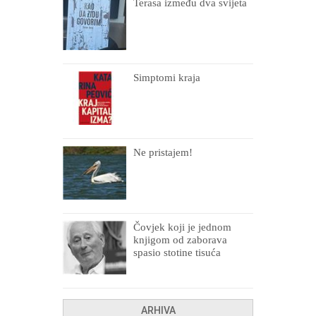
Terasa između dva svijeta
Simptomi kraja
Ne pristajem!
Čovjek koji je jednom
knjigom od zaborava
spasio stotine tisuća
drugih, prokletih i
uništenih
ARHIVA