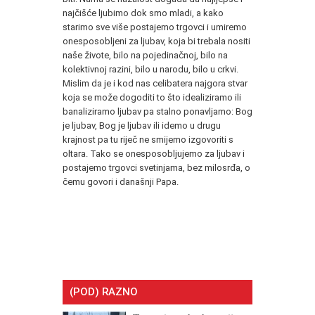
najčišće ljubimo dok smo mladi, a kako
starimo sve više postajemo trgovci i umiremo
onesposobljeni za ljubav, koja bi trebala nositi
naše živote, bilo na pojedinačnoj, bilo na
kolektivnoj razini, bilo u narodu, bilo u crkvi.
Mislim da je i kod nas celibatera najgora stvar
koja se može dogoditi to što idealiziramo ili
banaliziramo ljubav pa stalno ponavljamo: Bog
je ljubav, Bog je ljubav ili idemo u drugu
krajnost pa tu riječ ne smijemo izgovoriti s
oltara. Tako se onesposobljujemo za ljubav i
postajemo trgovci svetinjama, bez milosrđa, o
čemu govori i današnji Papa.
(POD) RAZNO