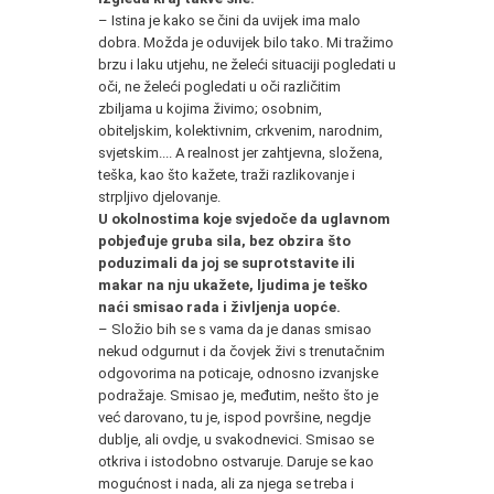
– Istina je kako se čini da uvijek ima malo
dobra. Možda je oduvijek bilo tako. Mi tražimo
brzu i laku utjehu, ne želeći situaciji pogledati u
oči, ne želeći pogledati u oči različitim
zbiljama u kojima živimo; osobnim,
obiteljskim, kolektivnim, crkvenim, narodnim,
svjetskim.... A realnost jer zahtjevna, složena,
teška, kao što kažete, traži razlikovanje i
strpljivo djelovanje.
U okolnostima koje svjedoče da uglavnom
pobjeđuje gruba sila, bez obzira što
poduzimali da joj se suprotstavite ili
makar na nju ukažete, ljudima je teško
naći smisao rada i življenja uopće.
– Složio bih se s vama da je danas smisao
nekud odgurnut i da čovjek živi s trenutačnim
odgovorima na poticaje, odnosno izvanjske
podražaje. Smisao je, međutim, nešto što je
već darovano, tu je, ispod površine, negdje
dublje, ali ovdje, u svakodnevici. Smisao se
otkriva i istodobno ostvaruje. Daruje se kao
mogućnost i nada, ali za njega se treba i