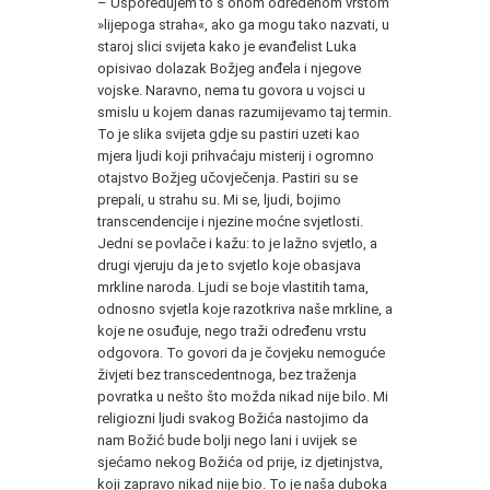
– Uspoređujem to s onom određenom vrstom
»lijepoga straha«, ako ga mogu tako nazvati, u
staroj slici svijeta kako je evanđelist Luka
opisivao dolazak Božjeg anđela i njegove
vojske. Naravno, nema tu govora u vojsci u
smislu u kojem danas razumijevamo taj termin.
To je slika svijeta gdje su pastiri uzeti kao
mjera ljudi koji prihvaćaju misterij i ogromno
otajstvo Božjeg učovječenja. Pastiri su se
prepali, u strahu su. Mi se, ljudi, bojimo
transcendencije i njezine moćne svjetlosti.
Jedni se povlače i kažu: to je lažno svjetlo, a
drugi vjeruju da je to svjetlo koje obasjava
mrkline naroda. Ljudi se boje vlastitih tama,
odnosno svjetla koje razotkriva naše mrkline, a
koje ne osuđuje, nego traži određenu vrstu
odgovora. To govori da je čovjeku nemoguće
živjeti bez transcedentnoga, bez traženja
povratka u nešto što možda nikad nije bilo. Mi
religiozni ljudi svakog Božića nastojimo da
nam Božić bude bolji nego lani i uvijek se
sjećamo nekog Božića od prije, iz djetinjstva,
koji zapravo nikad nije bio. To je naša duboka