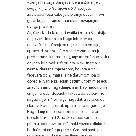
viđenja historije Sarajeva. Behija Zlatar je u
svojoj knjizi o Sarajevu u XVI stoljeću
zastupala tezu kako je u pitanju sasvim novi
grad, koji nastaje osmanskim osvajanjima
ovoga prostora.
Ali, čak i kada bi se prihvatila tvrdnja Komisije
da je vakufnama Isa-bega Ishakovića
osnivački akt Sarajeva (a ja mislim da nije,
upravo zbog toga što se time zanemaruje
predosmanska tradicija), nije moguće potvrditi
da je to bilo baš 1. februara. Vakufnama je,
naime, datirana mjesecom, koji traje od 1.
februara do 2. marta, a ne datumom, pa bi
opredjeljivanje za jedan datum u tom mjesecu
značilo samo nagađanje, a mi kao naučnici ne
smijemo sebi dopustiti luksuz da se bavimo
nagađanjem. Ne mogu nagađati zašto su se
članovi Komisije ipak upustili u to nagađanje.
Nagađanjem se, po mom mišljenju, ne bi
trebalo baviti niti Gradsko vijeće kada je u
pitanju jedna ovako suštinski važna odluka za
budućnost našega grada. Gradovi nastaju i
razvijaju se u dužem povijesnom procesu, a