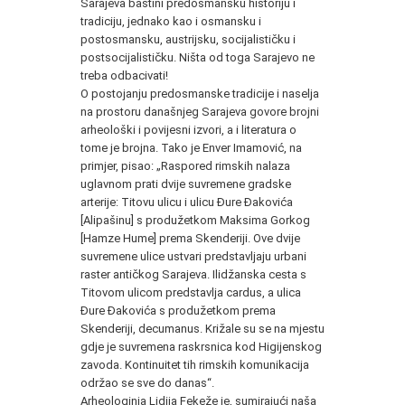
Sarajeva baštini predosmansku historiju i
tradiciju, jednako kao i osmansku i
postosmansku, austrijsku, socijalističku i
postsocijalističku. Ništa od toga Sarajevo ne
treba odbacivati!
O postojanju predosmanske tradicije i naselja
na prostoru današnjeg Sarajeva govore brojni
arheološki i povijesni izvori, a i literatura o
tome je brojna. Tako je Enver Imamović, na
primjer, pisao: „Raspored rimskih nalaza
uglavnom prati dvije suvremene gradske
arterije: Titovu ulicu i ulicu Đure Đakovića
[Alipašinu] s produžetkom Maksima Gorkog
[Hamze Hume] prema Skenderiji. Ove dvije
suvremene ulice ustvari predstavljaju urbani
raster antičkog Sarajeva. Ilidžanska cesta s
Titovom ulicom predstavlja cardus, a ulica
Đure Đakovića s produžetkom prema
Skenderiji, decumanus. Križale su se na mjestu
gdje je suvremena raskrsnica kod Higijenskog
zavoda. Kontinuitet tih rimskih komunikacija
održao se sve do danas“.
Arheologinja Lidija Fekeže je, sumirajući naša