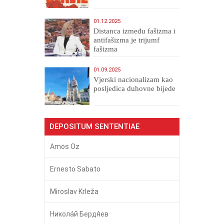
01.12.2025
Distanca između fašizma i
antifašizma je trijumf
fašizma
01.09.2025
​Vjerski nacionalizam kao
posljedica duhovne bijede
DEPOSITUM SENTENTIAE
Amos Oz
Ernesto Sabato
Miroslav Krleža
Никола́й Бердя́ев