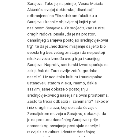
Sarajeva. Tako je, na primjer, Vesna Mušeta-
Aščerić u svojoj doktorskoj disertaciji
odbranjenoj na Filozofskom fakultetu u
Sarajevu i kasnije objavljenoj knjizi pod
naslovom
Sarajevo u XV stoljeću
, kao i u nizu
drugih radova, pisala „da je na prostoru
današnjeg Sarajeva postojao srednjovjekovni
trg“, te da je „neodrživo mišljenje da je to bio
seoski trg bez većeg značaja i da ne postoji
nikakva veza između ovog trga i kasnijeg
Sarajeva. Naprotiv, rani turski izvori upućuju na
zaključak da Turci ovdje zatiču gradsko
naselje“. Uz neolitsku kulturu i municipalne
ustanove u starom vijeku, imamo, dakle,
sasvim jasne dokaze o postojanju
srednjovjekovnog naselja na ovim prostorima!
Zašto to treba odbaciti ili zanemariti? Također
i niz drugih nalaza, koji se sada čuvaju u
Zemaljskom muzeju u Sarajevu, dokazuju da
je na prostoru današnjeg Sarajeva i prije
osmanskog osvajanja postojalo naselje i
razvijala se kultura. Identitet današnjeg