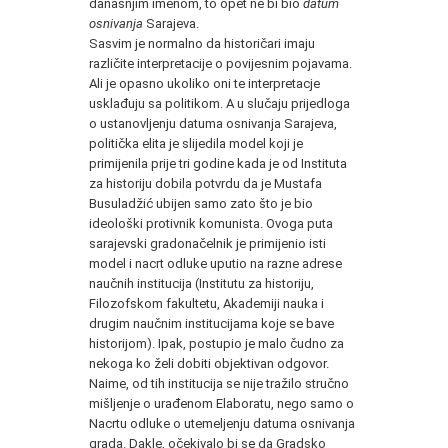
današnjim imenom, to opet ne bi bio
datum
osnivanja
Sarajeva.
Sasvim je normalno da historičari imaju
različite interpretacije o povijesnim pojavama.
Ali je opasno ukoliko oni te interpretacje
usklađuju sa politikom. A u slučaju prijedloga
o ustanovljenju datuma osnivanja Sarajeva,
politička elita je slijedila model koji je
primijenila prije tri godine kada je od Instituta
za historiju dobila potvrdu da je Mustafa
Busuladžić ubijen samo zato što je bio
ideološki protivnik komunista. Ovoga puta
sarajevski gradonačelnik je primijenio isti
model i nacrt odluke uputio na razne adrese
naučnih institucija (Institutu za historiju,
Filozofskom fakultetu, Akademiji nauka i
drugim naučnim institucijama koje se bave
historijom). Ipak, postupio je malo čudno za
nekoga ko želi dobiti objektivan odgovor.
Naime, od tih institucija se nije tražilo stručno
mišljenje o urađenom Elaboratu, nego samo o
Nacrtu odluke o utemeljenju datuma osnivanja
grada. Dakle, očekivalo bi se da Gradsko