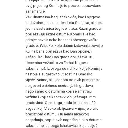
ovaj prijedlog Komisije to posve neopravdano
zanemaruje.
Vakufnama Isa-beg Ishakovića, kao i njegove
zadužbine, jesu dio identiteta Sarajeva, ali nisu
jedina sastavnica tog identiteta. Razni gradovi
obilježavaju razne datume. Komisija je kao
primjer navela neke bosanskohercegovačke
gradove (Visoko, koje datum izdavanja povelje
Kulina bana obilježava kao Dan općine, i
Tešanj, koji kao Dan grada obilježava 10.
decembar vežući to za Farhat-begovu
vakufnamu). Iz ovoga se vidi koliko je Komisija
nastojala sugestivno utjecati na Gradsko
vijeće. Naime, ni u jednom od ovih primjera se
ne govori o
datumu osnivanja
tih gradova,
nego samo o datumima koji se smatraju
važnim i koji se kao takvi obilježavaju u tim
gradovima. Osim toga, kada je u pitanju 29.
avgust koji Visoko obilježava – riječ je o vrlo
preciznom datumu, i tu nema nikakvog
nagađanja, poput ovih nagađanja oko datuma
vakufname Isa-bega Ishakovića, koja se još