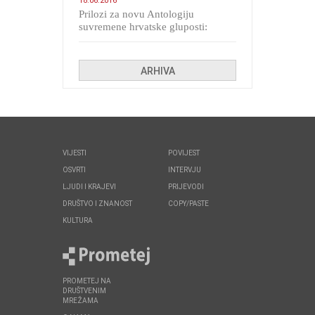
18.06.2016
Prilozi za novu Antologiju
suvremene hrvatske gluposti:
Kolinda i ekipa o navijačkim
huliganima
ARHIVA
VIJESTI
POVIJEST
OSVRTI
INTERVJU
LJUDI I KRAJEVI
PRIJEVODI
DRUŠTVO I ZNANOST
COPY/PASTE
KULTURA
PROMETEJ NA
DRUŠTVENIM
MREŽAMA