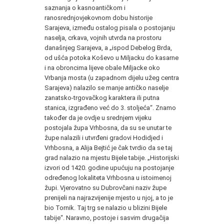
saznanja o kasnoantičkom i
ranosrednjovjekovnom dobu historije
Sarajeva, između ostalog pisala o postojanju
naselja, crkava, vojnih utvrda na prostoru
današnjeg Sarajeva, a „ispod Debelog Brda,
od ušća potoka Koševo u Miljacku do kasarne
i na obroncima lijeve obale Miljacke oko
Vrbanja mosta (u zapadnom dijelu užeg centra
Sarajeva) nalazilo se manje antičko naselje
zanatsko-trgovačkog karaktera ili putna
stanica, izgrađeno već do 3. stoljeća“. Znamo
također da je ovdje u srednjem vijeku
postojala župa Vrhbosna, da su se unutar te
župe nalazili i utvrđeni gradovi Hodidjed i
Vrhbosna, a Alija Bejtić je čak tvrdio da se taj
grad nalazio na mjestu Bijele tabije. „Historijski
izvori od 1420. godine upućuju na postojanje
određenog lokaliteta Vrhbosna u istoimenoj
župi. Vjerovatno su Dubrovčani naziv župe
prenijeli na najrazvijenije mjesto u njoj, a to je
bio Tornik. Taj trg se nalazio u blizini Bijele
tabije“. Naravno, postoje i sasvim drugačija