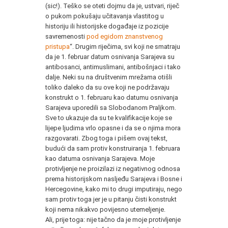
(sic!). Teško se oteti dojmu da je, ustvari, riječ
o pukom pokušaju učitavanja vlastitog u
historiju ili historijske događaje iz pozicije
savremenosti
pod egidom znanstvenog
pristupa
“. Drugim riječima, svi koji ne smatraju
da je 1. februar datum osnivanja Sarajeva su
antibosanci, antimuslimani, antibošnjaci i tako
dalje. Neki su na društvenim mrežama otišli
toliko daleko da su ove koji ne podržavaju
konstrukt o 1. februaru kao datumu osnivanja
Sarajeva uporedili sa Slobodanom Praljkom.
Sve to ukazuje da su te kvalifikacije koje se
lijepe ljudima vrlo opasne i da se o njima mora
razgovarati. Zbog toga i pišem ovaj tekst,
budući da sam protiv konstruiranja 1. februara
kao datuma osnivanja Sarajeva. Moje
protivljenje ne proizilazi iz negativnog odnosa
prema historijskom nasljeđu Sarajeva i Bosne i
Hercegovine, kako mi to drugi imputiraju, nego
sam protiv toga jer je u pitanju čisti konstrukt
koji nema nikakvo povijesno utemeljenje.
Ali, prije toga: nije tačno da je moje protivljenje