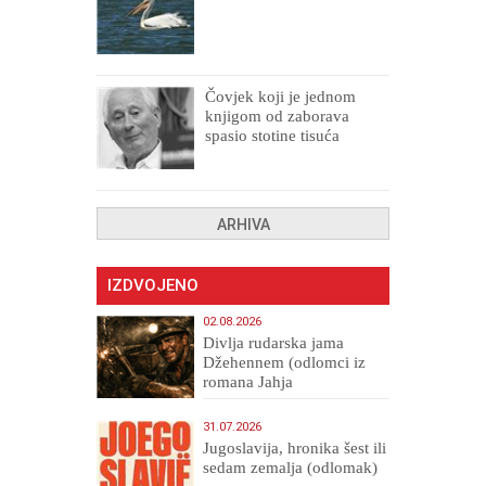
Čovjek koji je jednom
knjigom od zaborava
spasio stotine tisuća
drugih, prokletih i
uništenih
ARHIVA
IZDVOJENO
02.08.2026
Divlja rudarska jama
Džehennem (odlomci iz
romana Jahja
Veličanstveni)
31.07.2026
Jugoslavija, hronika šest ili
sedam zemalja (odlomak)