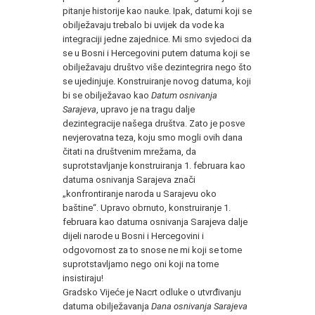
pitanje historije kao nauke. Ipak, datumi koji se
obilježavaju trebalo bi uvijek da vode ka
integraciji jedne zajednice. Mi smo svjedoci da
se u Bosni i Hercegovini putem datuma koji se
obilježavaju društvo više dezintegrira nego što
se ujedinjuje. Konstruiranje novog datuma, koji
bi se obilježavao kao
Datum osnivanja
Sarajeva
, upravo je na tragu dalje
dezintegracije našega društva. Zato je posve
nevjerovatna teza, koju smo mogli ovih dana
čitati na društvenim mrežama, da
suprotstavljanje konstruiranja 1. februara kao
datuma osnivanja Sarajeva znači
„konfrontiranje naroda u Sarajevu oko
baštine“. Upravo obrnuto, konstruiranje 1.
februara kao datuma osnivanja Sarajeva dalje
dijeli narode u Bosni i Hercegovini i
odgovornost za to snose ne mi koji se tome
suprotstavljamo nego oni koji na tome
insistiraju!
Gradsko Vijeće je Nacrt odluke o utvrđivanju
datuma obilježavanja
Dana osnivanja Sarajeva