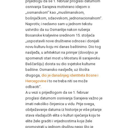
prijedlogu da se 1. februar proglasi datumom
osnivanja Sarajeva motivirano idejom o
„osmanskom“ kao „muslimanskom,
bošnjačkom, sdaovskom, jednonacionalnom“.
Naprotiv, i nedavno sam u jednom tekstu
ustvrdio da su Osmanlije nakon rušenja
Bosanske kraljevine sredinom 15. stoljeća
„uspostavili nove društvene odnose i donijeli
novu kulturu koju mi danas baštinimo. Dio tog
nasljeđa, u arhitekturi na primjer (dovoljno je
spomenuti stari most u Mostaru ili sarajevsku
Baščaršiju) doista su dio svjetske kulturne
baštine. Osmansko nasljeđe, uz štošta
drugoga,
dio je današnjeg identiteta Bosne i
Hercegovine
i to ne treba niti se može
odbaciti“.
A u vezi s prijedlogom da se 1. februar
proglasi datumom osnivanja Sarajeva važno je
imati nekoliko činjenica u vidu. Prije svega,
obilježavanje datuma iz historije je više pitanje
stava vladajućih elita o kulturi sjećanja koju te
elite žele graditi i vrijednostima koje žele
promovirati u jednom društvu nego što je