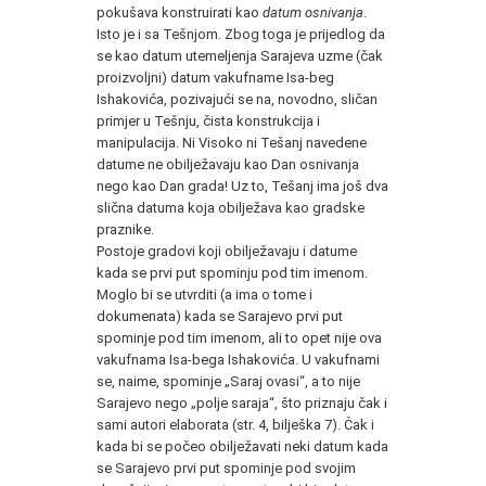
pokušava konstruirati kao
datum
osnivanja
.
Isto je i sa Tešnjom. Zbog toga je prijedlog da
se kao datum utemeljenja Sarajeva uzme (čak
proizvoljni) datum vakufname Isa-beg
Ishakovića, pozivajući se na, novodno, sličan
primjer u Tešnju, čista konstrukcija i
manipulacija. Ni Visoko ni Tešanj navedene
datume ne obilježavaju kao Dan osnivanja
nego kao Dan grada! Uz to, Tešanj ima još dva
slična datuma koja obilježava kao gradske
praznike.
Postoje gradovi koji obilježavaju i datume
kada se prvi put spominju pod tim imenom.
Moglo bi se utvrditi (a ima o tome i
dokumenata) kada se Sarajevo prvi put
spominje pod tim imenom, ali to opet nije ova
vakufnama Isa-bega Ishakovića. U vakufnami
se, naime, spominje „Saraj ovasi“, a to nije
Sarajevo nego „polje saraja“, što priznaju čak i
sami autori elaborata (str. 4, bilješka 7). Čak i
kada bi se počeo obilježavati neki datum kada
se Sarajevo prvi put spominje pod svojim