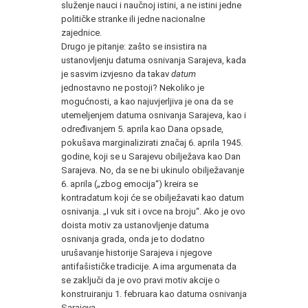
služenje nauci i naučnoj istini, a ne istini jedne
političke stranke ili jedne nacionalne
zajednice.
Drugo je pitanje: zašto se insistira na
ustanovljenju datuma osnivanja Sarajeva, kada
je sasvim izvjesno da takav
datum
jednostavno ne postoji? Nekoliko je
mogućnosti, a kao najuvjerljiva je ona da se
utemeljenjem datuma osnivanja Sarajeva, kao i
određivanjem 5. aprila kao Dana opsade,
pokušava marginalizirati značaj 6. aprila 1945.
godine, koji se u Sarajevu obilježava kao Dan
Sarajeva. No, da se ne bi ukinulo obilježavanje
6. aprila („zbog emocija“) kreira se
kontradatum koji će se obilježavati kao datum
osnivanja. „I vuk sit i ovce na broju“. Ako je ovo
doista motiv za ustanovljenje datuma
osnivanja grada, onda je to dodatno
urušavanje historije Sarajeva i njegove
antifašističke tradicije. A ima argumenata da
se zaključi da je ovo pravi motiv akcije o
konstruiranju 1. februara kao datuma osnivanja
Sarajeva.