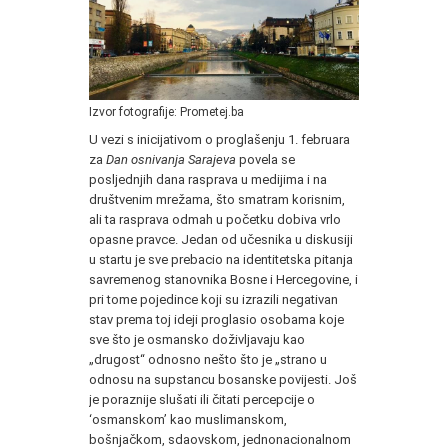
Izvor fotografije: Prometej.ba
U vezi s inicijativom o proglašenju 1. februara
za
Dan osnivanja Sarajeva
povela se
posljednjih dana rasprava u medijima i na
društvenim mrežama, što smatram korisnim,
ali ta rasprava odmah u početku dobiva vrlo
opasne pravce. Jedan od učesnika u diskusiji
u startu je sve prebacio na identitetska pitanja
savremenog stanovnika Bosne i Hercegovine, i
pri tome pojedince koji su izrazili negativan
stav prema toj ideji proglasio osobama koje
sve što je osmansko doživljavaju kao
„drugost“ odnosno nešto što je „strano u
odnosu na supstancu bosanske povijesti. Još
je poraznije slušati ili čitati percepcije o
‘osmanskom’ kao muslimanskom,
bošnjačkom, sdaovskom, jednonacionalnom