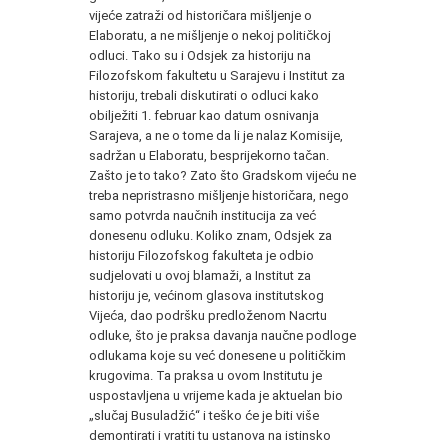
vijeće zatraži od historičara mišljenje o
Elaboratu, a ne mišljenje o nekoj političkoj
odluci. Tako su i Odsjek za historiju na
Filozofskom fakultetu u Sarajevu i Institut za
historiju, trebali diskutirati o odluci kako
obilježiti 1. februar kao datum osnivanja
Sarajeva, a ne o tome da li je nalaz Komisije,
sadržan u Elaboratu, besprijekorno tačan.
Zašto je to tako? Zato što Gradskom vijeću ne
treba nepristrasno mišljenje historičara, nego
samo potvrda naučnih institucija za već
donesenu odluku. Koliko znam, Odsjek za
historiju Filozofskog fakulteta je odbio
sudjelovati u ovoj blamaži, a Institut za
historiju je, većinom glasova institutskog
Vijeća, dao podršku predloženom Nacrtu
odluke, što je praksa davanja naučne podloge
odlukama koje su već donesene u političkim
krugovima. Ta praksa u ovom Institutu je
uspostavljena u vrijeme kada je aktuelan bio
„slučaj Busuladžić“ i teško će je biti više
demontirati i vratiti tu ustanova na istinsko