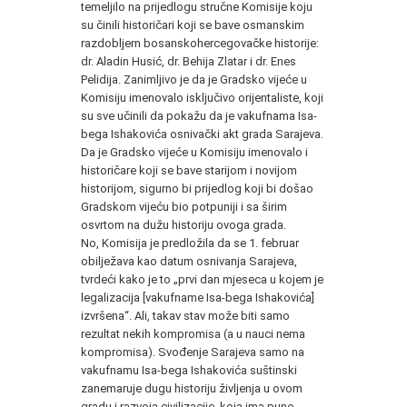
temeljilo na prijedlogu stručne Komisije koju
su činili historičari koji se bave osmanskim
razdobljem bosanskohercegovačke historije:
dr. Aladin Husić, dr. Behija Zlatar i dr. Enes
Pelidija. Zanimljivo je da je Gradsko vijeće u
Komisiju imenovalo isključivo orijentaliste, koji
su sve učinili da pokažu da je vakufnama Isa-
bega Ishakovića osnivački akt grada Sarajeva.
Da je Gradsko vijeće u Komisiju imenovalo i
historičare koji se bave starijom i novijom
historijom, sigurno bi prijedlog koji bi došao
Gradskom vijeću bio potpuniji i sa širim
osvrtom na dužu historiju ovoga grada.
No, Komisija je predložila da se 1. februar
obilježava kao datum osnivanja Sarajeva,
tvrdeći kako je to „prvi dan mjeseca u kojem je
legalizacija [vakufname Isa-bega Ishakovića]
izvršena“. Ali, takav stav može biti samo
rezultat nekih kompromisa (a u nauci nema
kompromisa). Svođenje Sarajeva samo na
vakufnamu Isa-bega Ishakovića suštinski
zanemaruje dugu historiju življenja u ovom
gradu i razvoja civilizacije, koja ima puno