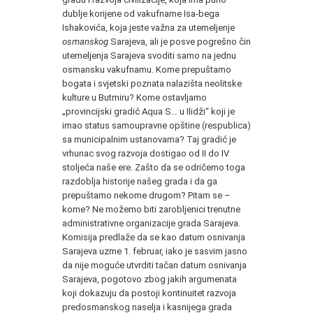
dublje korijene od vakufname Isa-bega
Ishakovića, koja jeste važna za utemeljenje
osmanskog
Sarajeva, ali je posve pogrešno čin
utemeljenja Sarajeva svoditi samo na jednu
osmansku vakufnamu. Kome prepuštamo
bogata i svjetski poznata nalazišta neolitske
kulture u Butmiru? Kome ostavljamo
„provincijski gradić Aqua S… u Ilidži“ koji je
imao status samoupravne opštine (respublica)
sa municipalnim ustanovama? Taj gradić je
vrhunac svog razvoja dostigao od II do IV
stoljeća naše ere. Zašto da se odričemo toga
razdoblja historije našeg grada i da ga
prepuštamo nekome drugom? Pitam se –
kome? Ne možemo biti zarobljenici trenutne
administrativne organizacije grada Sarajeva.
Komisija predlaže da se kao datum osnivanja
Sarajeva uzme 1. februar, iako je sasvim jasno
da nije moguće utvrditi tačan datum osnivanja
Sarajeva, pogotovo zbog jakih argumenata
koji dokazuju da postoji kontinuitet razvoja
predosmanskog naselja i kasnijega grada