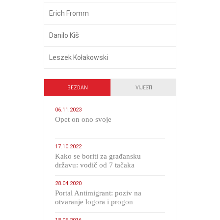
Erich Fromm
Danilo Kiš
Leszek Kołakowski
BEZDAN
VIJESTI
06.11.2023
​Opet on ono svoje
17.10.2022
Kako se boriti za građansku
državu: vodič od 7 tačaka
28.04.2020
Portal Antimigrant: poziv na
otvaranje logora i progon
migranata poput bijesnih kerova