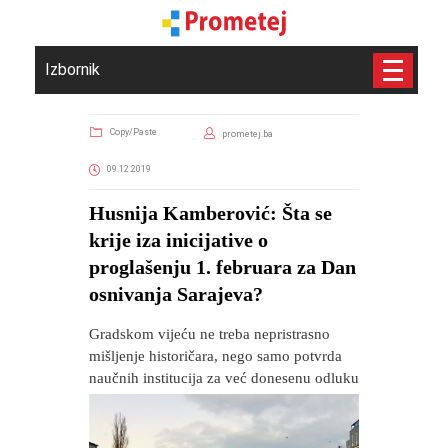
Izbornik
Copy/Paste
prometej.ba
09.12.2019
Husnija Kamberović: Šta se
krije iza inicijative o
proglašenju 1. februara za Dan
osnivanja Sarajeva?
Gradskom vijeću ne treba nepristrasno
mišljenje historičara, nego samo potvrda
naučnih institucija za već donesenu odluku