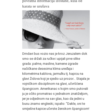
povratna informacija izostane, kula od
karata se urušava
Drndavi bus vozio nas je kroz Jeruzalem dok
smo se držali za ručke i upijali prve slike
grada: palme, masline, kamene zgrade
načičkane desecima klima uređaja i
kilometrima kablova, jarmulku tj. kapicu na
glavi Židova koji je sjedio uz prozor… Stajala je
vojničkom disciplinom na glavi, učvršćena
špangicom. Amerikanac s kojim smo putovali
ju je očito promatrao s jednakom znatiželjom,
jer je odjednom na sav glas, kao da jedini u
busu znamo engleski, ispalio: "Dakle, oni te
smiješne kapice učvrste ženskom špangicom!