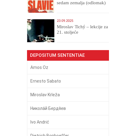
sedam zemalja (odlomak)
23.09.2025
Miroslav Tichý – lekcije za
21. stoljeće
DEPOSITUM SENTENTIAE
Amos Oz
Ernesto Sabato
Miroslav Krleža
Никола́й Бердя́ев
Ivo Andrić
Dietrich Bonhoeffer