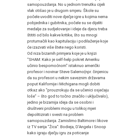
samopouzdanja. No u jednom trenutku cijeli
vlak otišao je u drugom smjeru. Škole su
počele uvoditi nove dječje igre u kojima nema
pobjednika i gubitnika, počele su se dijeliti
medalje za sudjelovanje i ideje da djecu treba
štititi od bilo kakve kritike, što su mnogi
protumačili kao kapitulaciju i podilaženje koje
će izazvati više štete nego koristi.
Od niza bizarnih primjera koje je u knjizi
"SHAM: Kako je self-help pokret Ameriku
učinio bespomoćnom" istaknuo američki
profesor i novinar Steve Salerno(npr. činjenicu
da su profesori u nekim saveznim državama
poput Kalifornije i Michigana mogli dobiti
otkaz ako "prouzrokuju da se učenici osjećaju
loše" – što god to točno značilo i uključivalo),
jedino je bizarnija ideja da se osobni i
društveni problemi mogu u tolikoj mjeri
depolitizirati i svesti na problem
samopouzdanja. Zamislimo Baltimore i likove
iz TV serija "Žica": Bodieja, D'Angela i Snoop
kako igraju dječju igru za poticanje