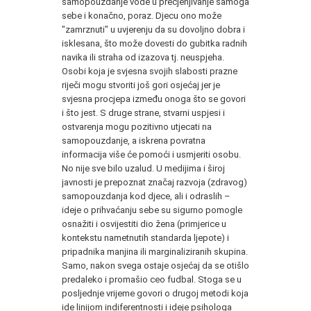
samopouzdanje vode u precjenjivanje samoga
sebe i konačno, poraz. Djecu ono može
"zamrznuti" u uvjerenju da su dovoljno dobra i
isklesana, što može dovesti do gubitka radnih
navika ili straha od izazova tj. neuspjeha.
Osobi koja je svjesna svojih slabosti prazne
riječi mogu stvoriti još gori osjećaj jer je
svjesna procjepa između onoga što se govori
i što jest. S druge strane, stvarni uspjesi i
ostvarenja mogu pozitivno utjecati na
samopouzdanje, a iskrena povratna
informacija više će pomoći i usmjeriti osobu.
No nije sve bilo uzalud. U medijima i široj
javnosti je prepoznat značaj razvoja (zdravog)
samopouzdanja kod djece, ali i odraslih –
ideje o prihvaćanju sebe su sigurno pomogle
osnažiti i osvijestiti dio žena (primjerice u
kontekstu nametnutih standarda ljepote) i
pripadnika manjina ili marginaliziranih skupina.
Samo, nakon svega ostaje osjećaj da se otišlo
predaleko i promašio ceo fudbal. Stoga se u
posljednje vrijeme govori o drugoj metodi koja
ide linijom indiferentnosti i ideje psihologa