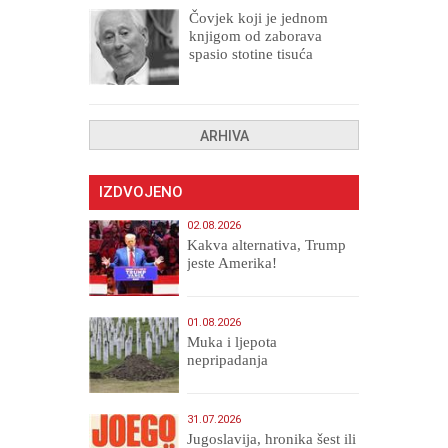
Čovjek koji je jednom
knjigom od zaborava
spasio stotine tisuća
drugih, prokletih i
uništenih
ARHIVA
IZDVOJENO
02.08.2026
Kakva alternativa, Trump
jeste Amerika!
01.08.2026
Muka i ljepota
nepripadanja
31.07.2026
Jugoslavija, hronika šest ili