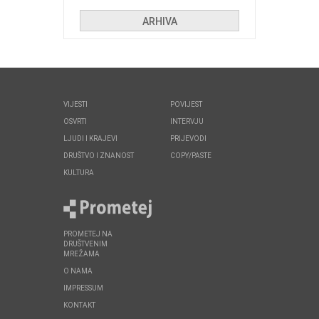
huliganima
ARHIVA
VIJESTI
POVIJEST
OSVRTI
INTERVJU
LJUDI I KRAJEVI
PRIJEVODI
DRUŠTVO I ZNANOST
COPY/PASTE
KULTURA
PROMETEJ NA
DRUŠTVENIM
MREŽAMA
O NAMA
IMPRESSUM
KONTAKT