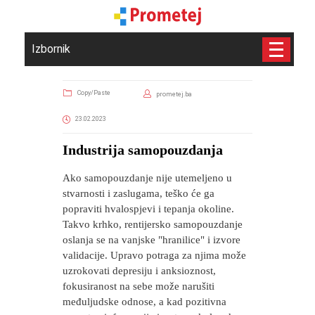
Izbornik
Copy/Paste
prometej.ba
23.02.2023
Industrija samopouzdanja
Ako samopouzdanje nije utemeljeno u
stvarnosti i zaslugama, teško će ga
popraviti hvalospjevi i tepanja okoline.
Takvo krhko, rentijersko samopouzdanje
oslanja se na vanjske "hranilice" i izvore
validacije. Upravo potraga za njima može
uzrokovati depresiju i anksioznost,
fokusiranost na sebe može narušiti
međuljudske odnose, a kad pozitivna