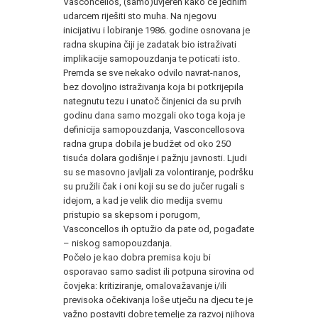
Vasconcellos, (samo)uvjeren kako će jednim
udarcem riješiti sto muha. Na njegovu
inicijativu i lobiranje 1986. godine osnovana je
radna skupina čiji je zadatak bio istraživati
implikacije samopouzdanja te poticati isto.
Premda se sve nekako odvilo navrat-nanos,
bez dovoljno istraživanja koja bi potkrijepila
nategnutu tezu i unatoč činjenici da su prvih
godinu dana samo mozgali oko toga koja je
definicija samopouzdanja, Vasconcellosova
radna grupa dobila je budžet od oko 250
tisuća dolara godišnje i pažnju javnosti. Ljudi
su se masovno javljali za volontiranje, podršku
su pružili čak i oni koji su se do jučer rugali s
idejom, a kad je velik dio medija svemu
pristupio sa skepsom i porugom,
Vasconcellos ih optužio da pate od, pogađate
– niskog samopouzdanja.
Počelo je kao dobra premisa koju bi
osporavao samo sadist ili potpuna sirovina od
čovjeka: kritiziranje, omalovažavanje i/ili
previsoka očekivanja loše utječu na djecu te je
važno postaviti dobre temelje za razvoj njihova