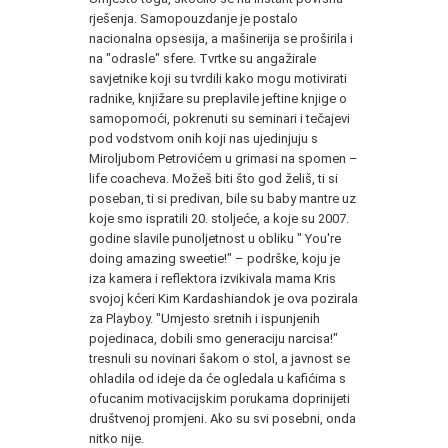
rješenja. Samopouzdanje je postalo
nacionalna opsesija, a mašinerija se proširila i
na "odrasle" sfere. Tvrtke su angažirale
savjetnike koji su tvrdili kako mogu motivirati
radnike, knjižare su preplavile jeftine knjige o
samopomoći, pokrenuti su seminari i tečajevi
pod vodstvom onih koji nas ujedinjuju s
Miroljubom Petrovićem u grimasi na spomen –
life coacheva. Možeš biti što god želiš, ti si
poseban, ti si predivan, bile su baby mantre uz
koje smo ispratili 20. stoljeće, a koje su 2007.
godine slavile punoljetnost u obliku " You're
doing amazing sweetie!" – podrške, koju je
iza kamera i reflektora izvikivala mama Kris
svojoj kćeri Kim Kardashiandok je ova pozirala
za Playboy. "Umjesto sretnih i ispunjenih
pojedinaca, dobili smo generaciju narcisa!"
tresnuli su novinari šakom o stol, a javnost se
ohladila od ideje da će ogledala u kafićima s
ofucanim motivacijskim porukama doprinijeti
društvenoj promjeni. Ako su svi posebni, onda
nitko nije.