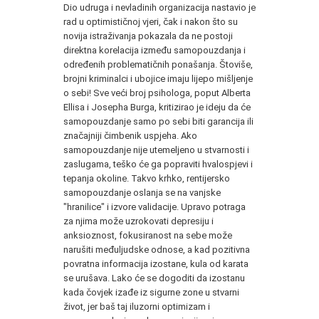
Dio udruga i nevladinih organizacija nastavio je
rad u optimističnoj vjeri, čak i nakon što su
novija istraživanja pokazala da ne postoji
direktna korelacija između samopouzdanja i
određenih problematičnih ponašanja. Štoviše,
brojni kriminalci i ubojice imaju lijepo mišljenje
o sebi! Sve veći broj psihologa, poput Alberta
Ellisa i Josepha Burga, kritizirao je ideju da će
samopouzdanje samo po sebi biti garancija ili
značajniji čimbenik uspjeha. Ako
samopouzdanje nije utemeljeno u stvarnosti i
zaslugama, teško će ga popraviti hvalospjevi i
tepanja okoline. Takvo krhko, rentijersko
samopouzdanje oslanja se na vanjske
"hranilice" i izvore validacije. Upravo potraga
za njima može uzrokovati depresiju i
anksioznost, fokusiranost na sebe može
narušiti međuljudske odnose, a kad pozitivna
povratna informacija izostane, kula od karata
se urušava. Lako će se dogoditi da izostanu
kada čovjek izađe iz sigurne zone u stvarni
život, jer baš taj iluzorni optimizam i