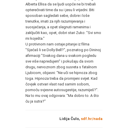
Alberta Ellisa da se ljudi uopće ne bi trebali
opterećivati time da su i jesu li vrijedni. Biti
sposoban sagledati sebe, dobre i loše
trenutke, imati za njih razumijevanja i
suosjećanja, a opet slegnuti ramenima i
zaključiti kao, opet, dobri stari Zuko: "Svi smo
mi koješta."
U protivnom nam ostaje pitanje iz filma
"Sjećaš li se Dolly Bell?", poznatog po Dininoj
afirmaciji "Svakog dana u svakom pogledu
sve više napredujem" i pokušaju da svom
drugu, nervoznom zbog susreta s fatalnom
Ljubicom, objasni: "Ne uči se hipnoza zbog
toga. Hipnoza treba da promijeni svijet. Kad
čovjek ostvari vlast nad samim sobom,
pomoću svjesne autosugestije, razumiješ?".
Na to mu ovaj odgovara: "Ma dobro to. A što
ću ja sutra?"
Lidija Čulo,
sdf.hr/nada