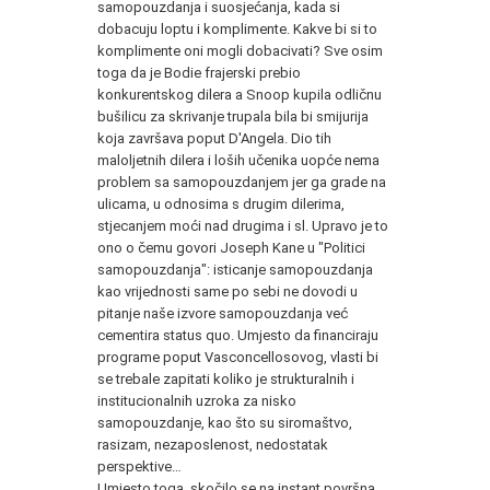
samopouzdanja i suosjećanja, kada si
dobacuju loptu i komplimente. Kakve bi si to
komplimente oni mogli dobacivati? Sve osim
toga da je Bodie frajerski prebio
konkurentskog dilera a Snoop kupila odličnu
bušilicu za skrivanje trupala bila bi smijurija
koja završava poput D'Angela. Dio tih
maloljetnih dilera i loših učenika uopće nema
problem sa samopouzdanjem jer ga grade na
ulicama, u odnosima s drugim dilerima,
stjecanjem moći nad drugima i sl. Upravo je to
ono o čemu govori Joseph Kane u "Politici
samopouzdanja": isticanje samopouzdanja
kao vrijednosti same po sebi ne dovodi u
pitanje naše izvore samopouzdanja već
cementira status quo. Umjesto da financiraju
programe poput Vasconcellosovog, vlasti bi
se trebale zapitati koliko je strukturalnih i
institucionalnih uzroka za nisko
samopouzdanje, kao što su siromaštvo,
rasizam, nezaposlenost, nedostatak
perspektive…
Umjesto toga, skočilo se na instant površna