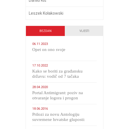
Danilo Kiš
Leszek Kołakowski
BEZDAN
VIJESTI
06.11.2023
​Opet on ono svoje
17.10.2022
Kako se boriti za građansku
državu: vodič od 7 tačaka
28.04.2020
Portal Antimigrant: poziv na
otvaranje logora i progon
migranata poput bijesnih kerova
18.06.2016
Prilozi za novu Antologiju
suvremene hrvatske gluposti:
Kolinda i ekipa o navijačkim