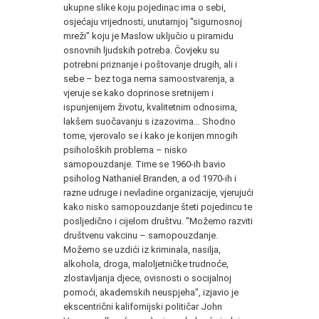
ukupne slike koju pojedinac ima o sebi,
osjećaju vrijednosti, unutarnjoj "sigurnosnoj
mreži" koju je Maslow uključio u piramidu
osnovnih ljudskih potreba. Čovjeku su
potrebni priznanje i poštovanje drugih, ali i
sebe – bez toga nema samoostvarenja, a
vjeruje se kako doprinose sretnijem i
ispunjenijem životu, kvalitetnim odnosima,
lakšem suočavanju s izazovima… Shodno
tome, vjerovalo se i kako je korijen mnogih
psiholoških problema – nisko
samopouzdanje. Time se 1960-ih bavio
psiholog Nathaniel Branden, a od 1970-ih i
razne udruge i nevladine organizacije, vjerujući
kako nisko samopouzdanje šteti pojedincu te
posljedično i cijelom društvu. "Možemo razviti
društvenu vakcinu – samopouzdanje.
Možemo se uzdići iz kriminala, nasilja,
alkohola, droga, maloljetničke trudnoće,
zlostavljanja djece, ovisnosti o socijalnoj
pomoći, akademskih neuspjeha", izjavio je
ekscentrični kalifornijski političar John