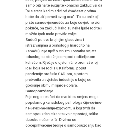
samo biti na televiziji te konačno zaključivši da
"nije sreća kad mladić od dvadeset godina
hoće da uči pameti svog oca". To su oni koji
pršte samouvjerenošću za koju čovjek ne vidi
pokriće, pa zaključi kako su neke ljude roditelji
možda ipak malo previše voljeli.
Sudeći po sve brojnijim glasovima i
istraživanjima u psihologiji (naročito na
Zapadu), nije riječ o cinizmu ostatka svijeta
odraslog sa stražnjicom pod roditeljskom
kuhačom. Riječ je o djelomično promašenoj
ideji koja se rodila u Kaliforniji, poput
pandemije proširila SAD-om, a potom
pretvorila u svjetsku industriju u kojoj se
godišnje obrnu milijarde dolara.
Samopouzdanje.
Prije nego se učini da ovo ide u smjeru mega
popularnog kanadskog psihologa čije-se-ime-
na-ljevici-ne-smije-izgovoriti, a koji tvrdi da
samopouzdanje kao takvo ne postoji, toliko
duboko nećemo ići. Držimo se
općeprihvaćene teorije o samopouzdanju kao