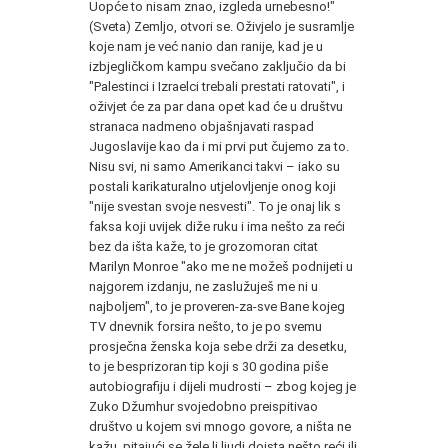
Uopće to nisam znao, izgleda urnebesno!"
(Sveta) Zemljo, otvori se. Oživjelo je susramlje
koje nam je već nanio dan ranije, kad je u
izbjegličkom kampu svečano zaključio da bi
"Palestinci i Izraelci trebali prestati ratovati", i
oživjet će za par dana opet kad će u društvu
stranaca nadmeno objašnjavati raspad
Jugoslavije kao da i mi prvi put čujemo za to.
Nisu svi, ni samo Amerikanci takvi – iako su
postali karikaturalno utjelovljenje onog koji
"nije svestan svoje nesvesti". To je onaj lik s
faksa koji uvijek diže ruku i ima nešto za reći
bez da išta kaže, to je grozomoran citat
Marilyn Monroe "ako me ne možeš podnijeti u
najgorem izdanju, ne zaslužuješ me ni u
najboljem", to je proveren-za-sve Bane kojeg
TV dnevnik forsira nešto, to je po svemu
prosječna ženska koja sebe drži za desetku,
to je besprizoran tip koji s 30 godina piše
autobiografiju i dijeli mudrosti – zbog kojeg je
Zuko Džumhur svojedobno preispitivao
društvo u kojem svi mnogo govore, a ništa ne
kažu, pitajući se žele li ljudi doista nešto reći ili