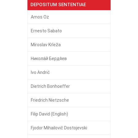
DEPOSITUM SENTENTIAE
Amos Oz
Ernesto Sabato
Miroslav Krleža
Никола́й Бердя́ев
Ivo Andrić
Dietrich Bonhoeffer
Friedrich Nietzsche
Filip David (English)
Fjodor Mihailovič Dostojevski