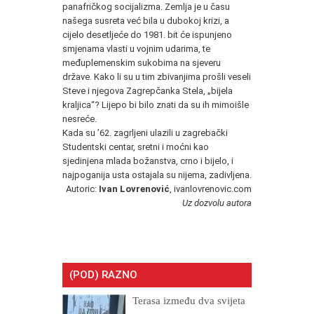
panafričkog socijalizma. Zemlja je u času
našega susreta već bila u dubokoj krizi, a
cijelo desetljeće do 1981. bit će ispunjeno
smjenama vlasti u vojnim udarima, te
međuplemenskim sukobima na sjeveru
države. Kako li su u tim zbivanjima prošli veseli
Steve i njegova Zagrepčanka Stela, „bijela
kraljica“? Lijepo bi bilo znati da su ih mimoišle
nesreće.
Kada su ʼ62. zagrljeni ulazili u zagrebački
Studentski centar, sretni i moćni kao
sjedinjena mlada božanstva, crno i bijelo, i
najpoganija usta ostajala su nijema, zadivljena.
Autoric:
Ivan Lovrenović
, ivanlovrenovic.com
Uz dozvolu autora
(POD) RAZNO
Terasa između dva svijeta