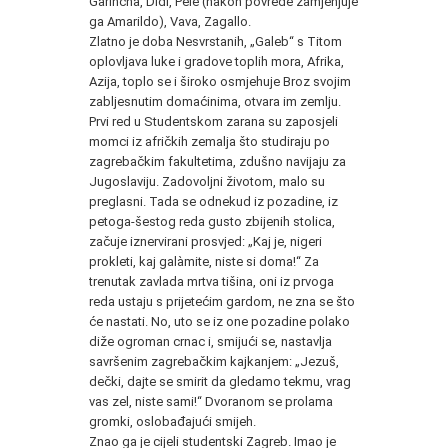
Garincha, Didi, Pele (nakon povrede zamjenjuje
ga Amarildo), Vava, Zagallo.
Zlatno je doba Nesvrstanih, „Galeb“ s Titom
oplovljava luke i gradove toplih mora, Afrika,
Azija, toplo se i široko osmjehuje Broz svojim
zabljesnutim domaćinima, otvara im zemlju.
Prvi red u Studentskom zarana su zaposjeli
momci iz afričkih zemalja što studiraju po
zagrebačkim fakultetima, zdušno navijaju za
Jugoslaviju. Zadovoljni životom, malo su
preglasni. Tada se odnekud iz pozadine, iz
petoga-šestog reda gusto zbijenih stolica,
začuje iznervirani prosvjed: „Kaj je, nigeri
prokleti, kaj galàmite, niste si doma!“ Za
trenutak zavlada mrtva tišina, oni iz prvoga
reda ustaju s prijetećim gardom, ne zna se što
će nastati. No, uto se iz one pozadine polako
diže ogroman crnac i, smijući se, nastavlja
savršenim zagrebačkim kajkanjem: „Jezuš,
dečki, dajte se smirit da gledamo tekmu, vrag
vas zel, niste sami!“ Dvoranom se prolama
gromki, oslobađajući smijeh.
Znao ga je cijeli studentski Zagreb. Imao je