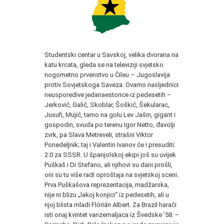
Studentski centar u Savskoj, velika dvorana na
katu krcata, gleda se na televiziji svjetsko
nogometno prvenstvo u Čileu – Jugoslavija
protiv Sovjetskoga Saveza. Ovamo nasljednici
neusporedive jedanaestorice iz pedesetih –
Jerković, Galić, Skoblar, Šoškić, Šekularac,
Jusufi, Mujić, tamo na golu Lev Jašin, gigant i
gospodin, svuda po terenu Igor Netto, đavolji
zvrk, pa Slava Metreveli, strašni Viktor
Ponedeljnik; taj i Valentin Ivanov će i presuditi:
2:0 za SSSR. U španjolskoj ekipi još su uvijek
Puškaš i Di Stefano, ali njihovi su dani prošli,
oni su tu više radi oproštaja na svjetskoj sceni.
Prva Puškašova reprezentacija, madžarska,
nije ni blizu „lakoj konjici“ iz pedesetih, ali u
njoj blista mladi Flórián Albert. Za Brazil harači
isti onaj kvintet vanzemaljaca iz Švedske ʼ58. –