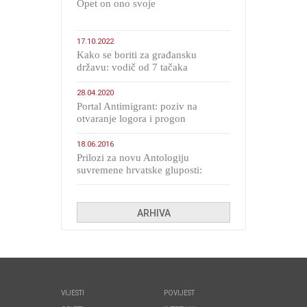
​Opet on ono svoje
17.10.2022
Kako se boriti za građansku
državu: vodič od 7 tačaka
28.04.2020
Portal Antimigrant: poziv na
otvaranje logora i progon
migranata poput bijesnih kerova
18.06.2016
Prilozi za novu Antologiju
suvremene hrvatske gluposti:
Kolinda i ekipa o navijačkim
huliganima
ARHIVA
VIJESTI
POVIJEST