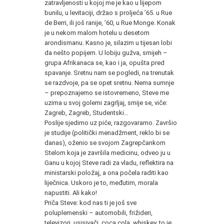
zatravljenosti u kojoj me je kao u lijepom
bunilu, u levitaciji, držao s proljeća ʼ65. u Rue
de Berri, ili još ranije, ʼ60, u Rue Monge. Konak
je u nekom malom hotelu u desetom
arondismanu. Kasno je, silazim u tijesan lobi
da nešto popijem. U lobiju gužva, smijeh –
grupa Afrikanaca se, kao i ja, opušta pred
spavanje. Sretnu nam se pogledi, na trenutak
se razdvoje, pa se opet sretnu. Nema sumnje
– prepoznajemo se istovremeno, Steve me
uzima u svoj golemi zagrljaj, smije se, viče:
Zagreb, Zagreb, Studentski…
Poslije sjedimo uz piće, razgovaramo. Završio
je studije (politički menadžment, reklo bi se
danas), oženio se svojom Zagrepčankom
Stelom koja je završila medicinu, odveo ju u
Ganu u kojoj Steve radi za vladu, reflektira na
ministarski položaj, a ona počela raditi kao
liječnica. Uskoro je to, međutim, morala
napustiti. Ali kako!
Priča Steve: kod nas ti je još sve
poluplemenski – automobili, frižideri,
televizori, usisivači, coca cola, whiskey, to je