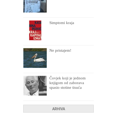
Simptomi kraja
Ne pristajem!
Čovjek koji je jednom
knjigom od zaborava
spasio stotine tisuća
drugih, prokletih i
uništenih
ARHIVA