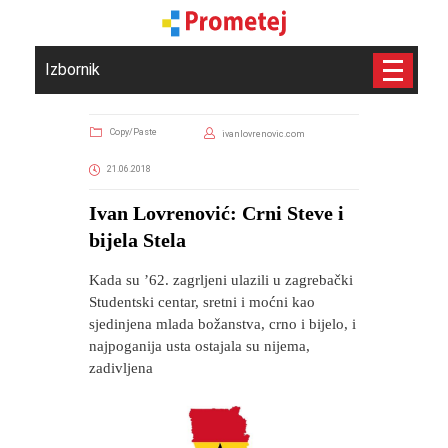
Izbornik
Copy/Paste
ivanlovrenovic.com
21.06.2018
Ivan Lovrenović: Crni Steve i
bijela Stela
Kada su ʼ62. zagrljeni ulazili u zagrebački
Studentski centar, sretni i moćni kao
sjedinjena mlada božanstva, crno i bijelo, i
najpoganija usta ostajala su nijema,
zadivljena