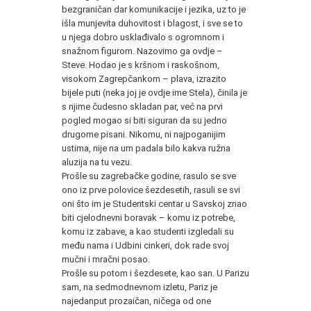
bezgraničan dar komunikacije i jezika, uz to je
išla munjevita duhovitost i blagost, i sve se to
u njega dobro usklađivalo s ogromnom i
snažnom figurom. Nazovimo ga ovdje –
Steve. Hodao je s kršnom i raskošnom,
visokom Zagrepčankom – plava, izrazito
bijele puti (neka joj je ovdje ime Stela), činila je
s njime čudesno skladan par, već na prvi
pogled mogao si biti siguran da su jedno
drugome pisani. Nikomu, ni najpoganijim
ustima, nije na um padala bilo kakva ružna
aluzija na tu vezu.
Prošle su zagrebačke godine, rasulo se sve
ono iz prve polovice šezdesetih, rasuli se svi
oni što im je Studentski centar u Savskoj znao
biti cjelodnevni boravak – komu iz potrebe,
komu iz zabave, a kao studenti izgledali su
među nama i Udbini cinkeri, dok rade svoj
mučni i mračni posao.
Prošle su potom i šezdesete, kao san. U Parizu
sam, na sedmodnevnom izletu, Pariz je
najedanput prozaičan, ničega od one