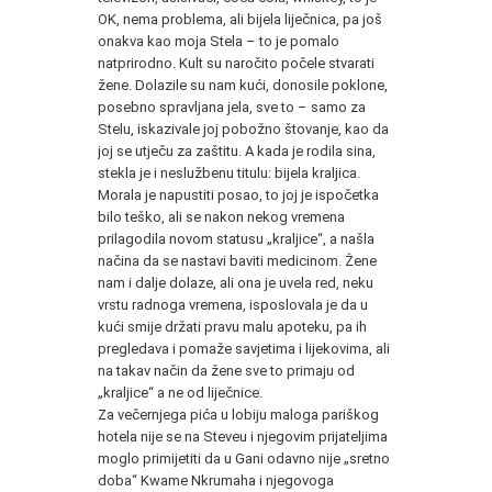
OK, nema problema, ali bijela liječnica, pa još
onakva kao moja Stela – to je pomalo
natprirodno. Kult su naročito počele stvarati
žene. Dolazile su nam kući, donosile poklone,
posebno spravljana jela, sve to – samo za
Stelu, iskazivale joj pobožno štovanje, kao da
joj se utječu za zaštitu. A kada je rodila sina,
stekla je i neslužbenu titulu: bijela kraljica.
Morala je napustiti posao, to joj je ispočetka
bilo teško, ali se nakon nekog vremena
prilagodila novom statusu „kraljice“, a našla
načina da se nastavi baviti medicinom. Žene
nam i dalje dolaze, ali ona je uvela red, neku
vrstu radnoga vremena, isposlovala je da u
kući smije držati pravu malu apoteku, pa ih
pregledava i pomaže savjetima i lijekovima, ali
na takav način da žene sve to primaju od
„kraljice“ a ne od liječnice.
Za večernjega pića u lobiju maloga pariškog
hotela nije se na Steveu i njegovim prijateljima
moglo primijetiti da u Gani odavno nije „sretno
doba“ Kwame Nkrumaha i njegovoga