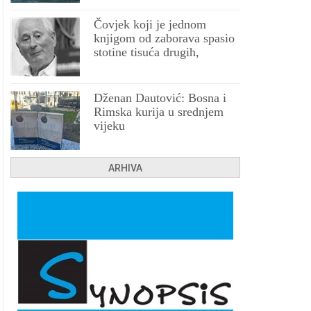
Čovjek koji je jednom
knjigom od zaborava spasio
stotine tisuća drugih,
prokletih i uništenih
Dženan Dautović: Bosna i
Rimska kurija u srednjem
vijeku
ARHIVA