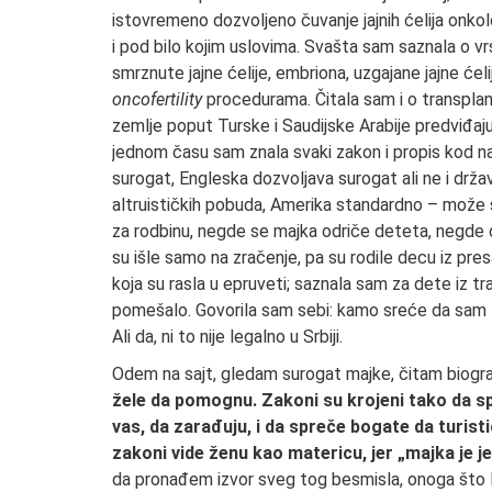
istovremeno dozvoljeno čuvanje jajnih ćelija onkol
i pod bilo kojim uslovima. Svašta sam saznala o v
smrznute jajne ćelije, embriona, uzgajane jajne ćelij
oncofertility
procedurama. Čitala sam i o transpla
zemlje poput Turske i Saudijske Arabije predviđa
jednom času sam znala svaki zakon i propis kod nas 
surogat, Engleska dozvoljava surogat ali ne i drža
altruističkih pobuda, Amerika standardno – može 
za rodbinu, negde se majka odriče deteta, negde on
su išle samo na zračenje, pa su rodile decu iz presađ
koja su rasla u epruveti; saznala sam za dete iz tr
pomešalo. Govorila sam sebi: kamo sreće da sam lez
Ali da, ni to nije legalno u Srbiji.
Odem na sajt, gledam surogat majke, čitam biograf
žele da pomognu. Zakoni su krojeni tako da s
vas, da zarađuju, i da spreče bogate da turist
zakoni vide ženu kao matericu, jer „majka je j
da pronađem izvor sveg tog besmisla, onoga što F