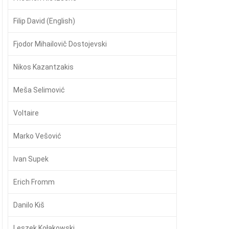
Filip David (English)
Fjodor Mihailovič Dostojevski
Nikos Kazantzakis
Meša Selimović
Voltaire
Marko Vešović
Ivan Supek
Erich Fromm
Danilo Kiš
Leszek Kołakowski