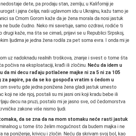
m nedostaje dete, pa prodaju stan, zemlju; u Kaliforniji je
ogat i jajna ćelija; naši uglavnom idu u Ukrajinu, kažu tamo je
granici sa Crnom Gorom kaže da je žena morala da nosi jastuk
a ne bude čudno. Neko mi savetuje, samo ozdravi, rodiće ti
 drugi kaže, ma šta se cimaš, prijavi se u Republici Srpskoj,
kim ljudima je jedna žena rodila za pet soma evra. I onda mi je
 uz nadoknadu realnih troškova, znanje i svest o tome šta
 počiva na eksploataciji, krađi ili zločinu.
Neću da idem u
u da mi decu rađaju potlačene majke ni za 5 ni za 105
za papire, pa da se ko gospođa vratim s čedom u
om svetu gde jedna ponižena žena gladi jastuk umesto
ji ne ide njoj, postali su mi jasni oni koji kradu bebe ili
vljaju decu na pruzi, postalo mi je jasno sve, od čedomorstva
vničke zakone više nismo ljudi.
stomaka, da se zna da na mom stomaku neće rasti jastuk
kriminalnog u tome što želim mogućnost da budem majka i ne
 na poniženje, krivicu i zločin. Neću da skrivam svoj bol, kao