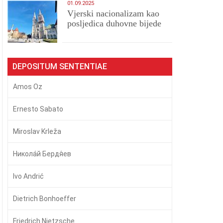
01.09.2025
​Vjerski nacionalizam kao
posljedica duhovne bijede
DEPOSITUM SENTENTIAE
Amos Oz
Ernesto Sabato
Miroslav Krleža
Никола́й Бердя́ев
Ivo Andrić
Dietrich Bonhoeffer
Friedrich Nietzsche