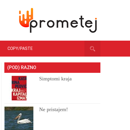
COPY/PASTE
(POD) RAZNO
Simptomi kraja
Ne pristajem!