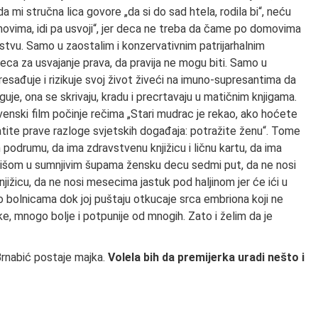
da mi stručna lica govore „da si do sad htela, rodila bi“, neću
movima, idi pa usvoji“, jer deca ne treba da čame po domovima
jstvu. Samo u zaostalim i konzervativnim patrijarhalnim
eca za usvajanje prava, da pravija ne mogu biti. Samo u
sađuje i rizikuje svoj život živeći na imuno-supresantima da
je, ona se skrivaju, kradu i precrtavaju u matičnim knjigama.
venski film počinje rečima „Stari mudrac je rekao, ako hoćete
tite prave razloge svjetskih događaja: potražite ženu“. Tome
podrumu, da ima zdravstvenu knjižicu i ličnu kartu, da ima
krišom u sumnjivim šupama žensku decu sedmi put, da ne nosi
žicu, da ne nosi mesecima jastuk pod haljinom jer će ići u
po bolnicama dok joj puštaju otkucaje srca embriona koji ne
ke, mnogo bolje i potpunije od mnogih. Zato i želim da je
Brnabić postaje majka.
Volela bih da premijerka uradi nešto i