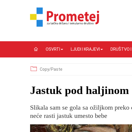
OSVRTI
LJUDI I KRAJEVI
DRUŠTVO 
Copy/Paste
Jastuk pod haljinom
Slikala sam se gola sa ožiljkom prek
neće rasti jastuk umesto bebe