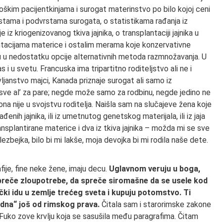
oškim pacijentkinjama i surogat materinstvo po bilo kojoj ceni
rstama i podvrstama surogata, o statistikama rađanja iz
e iz kriogenizovanog tkiva jajnika, o transplantaciji jajnika u
ntacijama materice i ostalim merama koje konzervativne
ju u nedostatku opcije alternativnih metoda razmnožavanja. U
i u svetu. Francuska ima tripartitno roditeljstvo ali ne i
vljanstvo majci, Kanada priznaje surogat ali samo iz
sve al’ za pare; negde može samo za rodbinu, negde jedino ne
a nije u svojstvu roditelja. Naišla sam na slučajeve žena koje
enih jajnika, ili iz umetnutog genetskog materijala, ili iz jaja
ansplantirane materice i dva iz tkiva jajnika – možda mi se sve
bejka, bilo bi mi lakše, moja devojka bi mi rodila naše dete.
ije, fine neke žene, imaju decu.
Uglavnom veruju u boga,
preče zloupotrebe, da spreče siromašne da se usele kod
ički idu u zemlje trećeg sveta i kupuju potomstvo. Ti
edna“ još od rimskog prava.
Čitala sam i starorimske zakone
uko zove krvlju koja se sasušila među paragrafima. Čitam