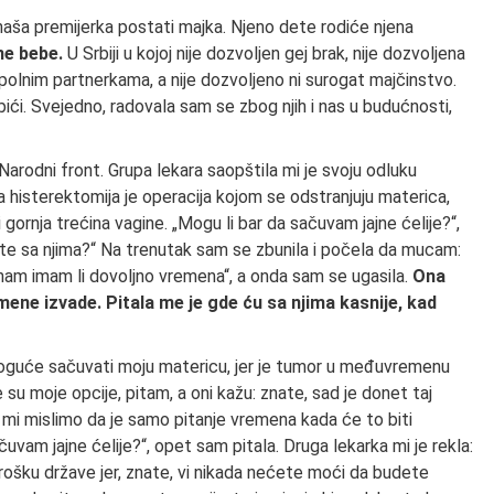
 naša premijerka postati majka. Njeno dete rodiće njena
ne bebe.
U Srbiji u kojoj nije dozvoljen gej brak, nije dozvoljena
polnim partnerkama, a nije dozvoljeno ni surogat majčinstvo.
obići. Svejedno, radovala sam se zbog njih i nas u budućnosti,
 Narodni front. Grupa lekara saopštila mi je svoju odluku
 histerektomija je operacija kojom se odstranjuju materica,
o i gornja trećina vagine. „Mogu li bar da sačuvam jajne ćelije?“,
ete sa njima?“ Na trenutak sam se zbunila i počela da mucam:
 znam imam li dovoljno vremena“, a onda sam se ugasila.
Ona
 mene izvade. Pitala me je gde ću sa njima kasnije, kad
 moguće sačuvati moju matericu, jer je tumor u međuvremenu
je su moje opcije, pitam, a oni kažu: znate, sad je donet taj
 mi mislimo da je samo pitanje vremena kada će to biti
čuvam jajne ćelije?“, opet sam pitala. Druga lekarka mi je rekla:
trošku države jer, znate, vi nikada nećete moći da budete