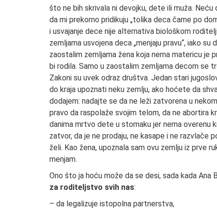
što ne bih skrivala ni devojku, dete ili muža. Neću 
da mi prekorno pridikuju „tolika deca čame po do
i usvajanje dece nije alternativa biološkom roditel
zemljama usvojena deca „menjaju pravu“, iako su d
zaostalim zemljama žena koja nema matericu je pre
bi rodila. Samo u zaostalim zemljama decom se trgu
Zakoni su uvek odraz društva. Jedan stari jugoslo
do kraja upoznati neku zemlju, ako hoćete da shva
dodajem: nadajte se da ne leži zatvorena u nekom 
pravo da raspolaže svojim telom, da ne abortira 
danima mrtvo dete u stomaku jer nema overenu knji
zatvor, da je ne prodaju, ne kasape i ne razvlače 
želi. Kao žena, upoznala sam ovu zemlju iz prve ru
menjam.
Ono što ja hoću može da se desi, sada kada Ana 
za roditeljstvo svih nas
:
– da legalizuje istopolna partnerstva,