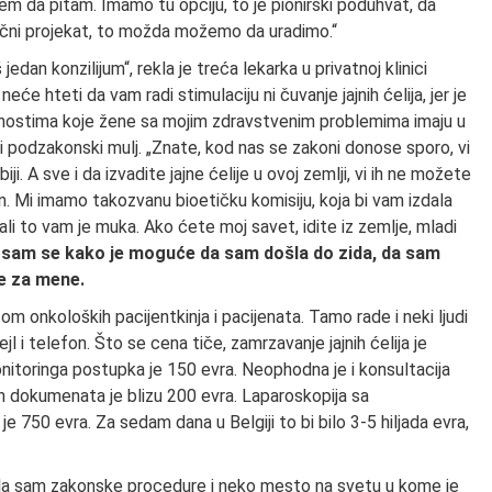
vem da pitam. Imamo tu opciju, to je pionirski poduhvat, da
aučni projekat, to možda možemo da uradimo.“
jedan konzilijum“, rekla je treća lekarka u privatnoj klinici
neće hteti da vam radi stimulaciju ni čuvanje jajnih ćelija, jer je
mogućnostima koje žene sa mojim zdravstvenim problemima imaju u
 podzakonski mulj. „Znate, kod nas se zakoni donose sporo, vi
. A sve i da izvadite jajne ćelije u ovoj zemlji, vi ih ne možete
. Mi imamo takozvanu bioetičku komisiju, koja bi vam izdala
ali to vam je muka. Ako ćete moj savet, idite iz zemlje, mladi
a sam se kako je moguće da sam došla do zida, da sam
je za mene.
etom onkoloških pacijentkinja i pacijenata. Tamo rade i neki ljudi
mejl i telefon. Što se cena tiče, zamrzavanje jajnih ćelija je
onitoringa postupka je 150 evra. Neophodna je i konsultacija
ih dokumenata je blizu 200 evra. Laparoskopija sa
je 750 evra. Za sedam dana u Belgiji to bi bilo 3-5 hiljada evra,
ažila sam zakonske procedure i neko mesto na svetu u kome je