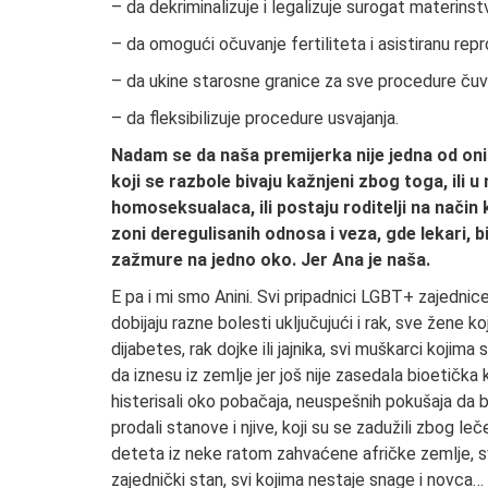
– da dekriminalizuje i legalizuje surogat materinst
– da omogući očuvanje fertiliteta i asistiranu rep
– da ukine starosne granice za sve procedure čuvanj
– da fleksibilizuje procedure usvajanja.
Nadam se da naša premijerka nije jedna od onih 
koji se razbole bivaju kažnjeni zbog toga, ili u
homoseksualaca, ili postaju roditelji na način ko
zoni deregulisanih odnosa i veza, gde lekari, b
zažmure na jedno oko. Jer Ana je naša.
E pa i mi smo Anini. Svi pripadnici LGBT+ zajednice
dobijaju razne bolesti uključujući i rak, sve žene koj
dijabetes, rak dojke ili jajnika, svi muškarci koji
da iznesu iz zemlje jer još nije zasedala bioetička ko
histerisali oko pobačaja, neuspešnih pokušaja da budu
prodali stanove i njive, koji su se zadužili zbog le
deteta iz neke ratom zahvaćene afričke zemlje, svi
zajednički stan, svi kojima nestaje snage i novca…