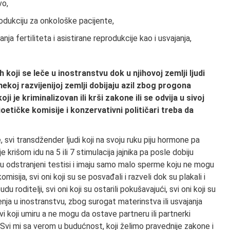
vo,
rodukciju za onkološke pacijente,
a fertiliteta i asistirane reprodukcije kao i usvajanja,
koji se leče u inostranstvu dok u njihovoj zemlji ljudi
 nekoj razvijenijoj zemlji dobijaju azil zbog progona
ji je kriminalizovan ili krši zakone ili se odvija u sivoj
ioetičke komisije i konzervativni političari treba da
, svi transdžender ljudi koji na svoju ruku piju hormone pa
e krišom idu na 5 ili 7 stimulacija jajnika pa posle dobiju
ma su odstranjeni testisi i imaju samo malo sperme koju ne mogu
misija, svi oni koji su se posvađali i razveli dok su plakali i
 roditelji, svi oni koji su ostarili pokušavajući, svi oni koji su
čenja u inostranstvu, zbog surogat materinstva ili usvajanja
 koji umiru a ne mogu da ostave partneru ili partnerki
 Svi mi sa verom u budućnost, koji želimo pravednije zakone i