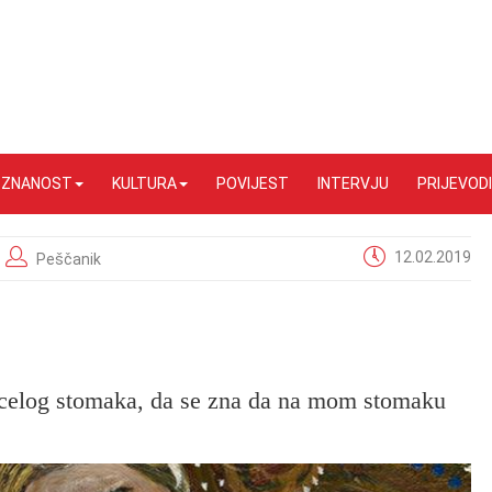
I ZNANOST
KULTURA
POVIJEST
INTERVJU
PRIJEVODI
12.02.2019
Peščanik
o celog stomaka, da se zna da na mom stomaku