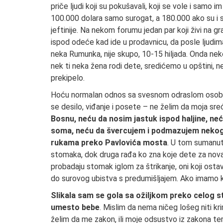
priče ljudi koji su pokušavali, koji se vole i samo i
100.000 dolara samo surogat, a 180.000 ako su i sur
jeftinije. Na nekom forumu jedan par koji živi na 
ispod odeće kad ide u prodavnicu, da posle ljudim
neka Rumunka, nije skupo, 10-15 hiljada. Onda neko
nek ti neka žena rodi dete, sredićemo u opštini, ne
prekipelo.
Hoću normalan odnos sa svesnom odraslom osobom
se desilo, viđanje i posete – ne želim da moja sreća
Bosnu, neću da nosim jastuk ispod haljine, neć
soma, neću da švercujem i podmazujem nekog 
rukama preko Pavlovića mosta
. U tom sumanut
stomaka, dok druga rađa ko zna koje dete za novac ko
probadaju stomak iglom za štrikanje, oni koji osta
do surovog ubistva s predumišljajem. Ako imamo kr
Slikala sam se gola sa ožiljkom preko celog 
umesto bebe
. Mislim da nema ničeg lošeg niti 
želim da me zakon, ili moje odsustvo iz zakona tera