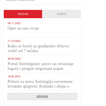
BEZDAN
VIJESTI
06.11.2023
​Opet on ono svoje
17.10.2022
Kako se boriti za građansku državu:
vodič od 7 tačaka
28.04.2020
Portal Antimigrant: poziv na otvaranje
logora i progon migranata poput
bijesnih kerova
18.06.2016
Prilozi za novu Antologiju suvremene
hrvatske gluposti: Kolinda i ekipa o
navijačkim huliganima
ARHIVA