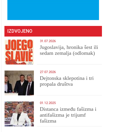
IZDVOJENO
31.07.2026
Jugoslavija, hronika šest ili
sedam zemalja (odlomak)
27.07.2026
Dejtonska sklepotina i tri
propala društva
01.12.2025
Distanca između fašizma i
antifašizma je trijumf
fašizma