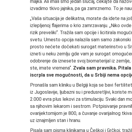
majka. Ali imali smo jedan slučaj, čekajte da nazo
izvadimo tkivo jajnika, pa ga zamrznemo. To je n
„Vaša situacija je delikatna, morate da idete na još 
izlepljenoj flajerima o krio zamrzavanju. „Niko ovde 
rizik preveliki“. Tražila sam opcije i licitirala 
svetu. Umesto opcija nalazila sam samo zakonski i
prosto nećete dočekati surogat materinstvo u Srbiji
izneti u neku zemlju gde vam je surogat omogućen
odobrenje da iznesete svoj biomaterijal iz zemlje, 
ste, imate vremena“.
Zvala sam pravnika. Pital
iscrpla sve mogućnosti, da u Srbiji nema opci
Pronašla sam kliniku u Belgiji koja se bavi fertilit
iz Jugoslavije, ljubazni su i predusretljivi, koriste 
2.000 evra plus lekovi za stimulaciju. Svaki dan m
sa njihovim lekarom i sestrom. Potpisivanje pravn
ovarijektomijom je 800, a čuvanje ovarijalnog tkiva 
uz iznajmljen stan i hranu.
Pisala sam pisma klinikama u Češkoj i Grčkoj; tr