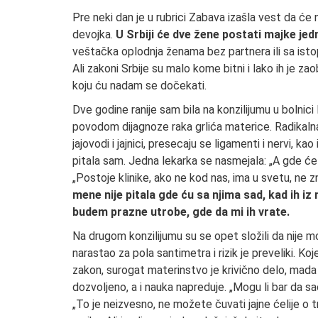
Pre neki dan je u rubrici Zabava izašla vest da će
devojka.
U Srbiji će dve žene postati majke jed
veštačka oplodnja ženama bez partnera ili sa isto
Ali zakoni Srbije su malo kome bitni i lako ih je za
koju ću nadam se dočekati.
Dve godine ranije sam bila na konzilijumu u bolnici
povodom dijagnoze raka grlića materice. Radikalna
jajovodi i jajnici, presecaju se ligamenti i nervi, ka
pitala sam. Jedna lekarka se nasmejala: „A gde ć
„Postoje klinike, ako ne kod nas, ima u svetu, ne
mene nije pitala gde ću sa njima sad, kad ih iz
budem prazne utrobe, gde da mi ih vrate.
Na drugom konzilijumu su se opet složili da nije
narastao za pola santimetra i rizik je preveliki. Ko
zakon, surogat materinstvo je krivično delo, mada
dozvoljeno, a i nauka napreduje. „Mogu li bar da sa
„To je neizvesno, ne možete čuvati jajne ćelije o 