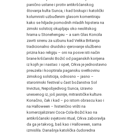
panično ustane i protiv antikršćanskog
štovanja kulta Sunca, i kad biskupi i katolički
kolumnisti uzbuđenim glasom komentiraju
kako se hiljade pomodnih mladih hipstera na
zimski solsticij okupljaju oko neolitskog
hrama u Stonehengeu – a sam Glas Koncila
zavrti sirenu za uzbunu kad Velika Britanija
tradicionalno druidsko vjerovanje službeno
prizna kao religiju – oni na posve isti način
brane kršćanski Božić od paganskih korijena
iz kojih je i nastao: i opet, Crkva je jednostavno
preuzela i kooptirala pagansku svetkovinu
zimskog solsticija, odnosno – jasno –
starorimski festival u čast božanstva Sol
Invictus, Nepobjedivog Sunca, izravno
unesenog iz, još jasnije, mitraističke kulture.
Konačno, čak i kad – po istom obrascu kao i
na Halloween – histerično vrišti na
komercijalizirani Coca-Cola-Božić kao na
antikršćanski svjetovni ritual, Crkva zaboravlja
da ga je takvog, baš kao i Halloween, sama
izmislila. Današnja katolička ćudoredna