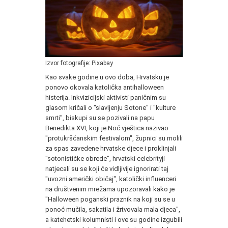
Izvor fotografije: Pixabay
Kao svake godine u ovo doba, Hrvatsku je
ponovo okovala katolička antihalloween
histerija. Inkvizicijski aktivisti paničnim su
glasom kričali o "slavljenju Sotone" i "kulture
smrti", biskupi su se pozivali na papu
Benedikta XVI, koji je Noć vještica nazivao
"protukršćanskim festivalom", župnici su molili
za spas zavedene hrvatske djece i proklinjali
"sotonističke obrede", hrvatski celebrityji
natjecali su se koji će vidljivije ignorirati taj
"uvozni američki običaj", katolički influenceri
na društvenim mrežama upozoravali kako je
"Halloween poganski praznik na koji su se u
ponoć mučila, sakatila i žrtvovala mala djeca",
a katehetski kolumnisti i ove su godine izgubili