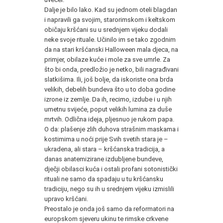
Dalje je bilo lako. Kad su jednom oteli blagdan
i napravili ga svojim, starorimskom i keltskom
običaju kršćani su u srednjem vijeku dodali
neke svoje rituale. Učinilo im se tako zgodnim
da na stari kršćanski Halloween mala djeca, na
primjer, obilaze kuće i mole za sve umrle. Za
što bi onda, predložio je netko, bili nagrađivani
slatkišima. Ili, još bolje, da iskoriste ona brda
velikih, debelih bundeva što u to doba godine
izrone iz zemlje. Da ih, recimo, izdube i u njih
umetnu svijeće, poput velikih lumina za duše
mrtvih. Odlična ideja, pljesnuo je rukom papa.
O da: plašenje zlih duhova strašnim maskama i
kostimima u noći prije Svih svetih stara je –
ukradena, ali stara – kršćanska tradicija, a
danas anatemizirane izdubljene bundeve,
dječji obilasci kuća i ostali profani sotonistički
rituali ne samo da spadaju u tu kršćansku
tradiciju, nego su ih u srednjem vijeku izmislili
upravo kršćani.
Preostalo je onda još samo da reformatori na
europskom sjeveru ukinu te rimske crkvene