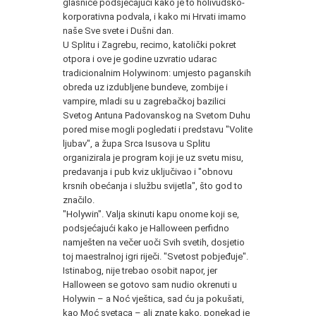
glasnice podsjećajući kako je to holivudsko-
korporativna podvala, i kako mi Hrvati imamo
naše Sve svete i Dušni dan.
U Splitu i Zagrebu, recimo, katolički pokret
otpora i ove je godine uzvratio udarac
tradicionalnim Holywinom: umjesto paganskih
obreda uz izdubljene bundeve, zombije i
vampire, mladi su u zagrebačkoj bazilici
Svetog Antuna Padovanskog na Svetom Duhu
pored mise mogli pogledati i predstavu "Volite
ljubav", a župa Srca Isusova u Splitu
organizirala je program koji je uz svetu misu,
predavanja i pub kviz uključivao i "obnovu
krsnih obećanja i službu svijetla", što god to
značilo.
"Holywin". Valja skinuti kapu onome koji se,
podsjećajući kako je Halloween perfidno
namješten na večer uoči Svih svetih, dosjetio
toj maestralnoj igri riječi. "Svetost pobjeđuje".
Istinabog, nije trebao osobit napor, jer
Halloween se gotovo sam nudio okrenuti u
Holywin – a Noć vještica, sad ću ja pokušati,
kao Moć svetaca – ali znate kako, ponekad je