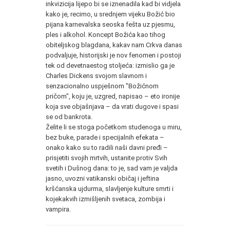
inkvizicija lijepo bi se iznenadila kad bi vidjela
kako je, recimo, u srednjem vijeku Božić bio
pijana karnevalska seoska fešta uz pjesmu,
ples i alkohol. Koncept Božića kao tihog
obiteljskog blagdana, kakav nam Crkva danas
podvaljuje, historijski je nov fenomen i postoji
tek od devetnaestog stoljeća: izmislio ga je
Charles Dickens svojom slavnom i
senzacionalno uspješnom "Božićnom
pričom", koju je, uzgred, napisao – eto ironije
koja sve objašnjava – da vrati dugove i spasi
se od bankrota.
Želite li se stoga početkom studenoga u miru,
bez buke, parade i specijalnih efekata –
onako kako su to radili naši davni pređi –
prisjetiti svojih mrtvih, ustanite protiv Svih
svetih i Dušnog dana: to je, sad vam je valjda
jasno, uvozni vatikanski običaj i jeftina
kršćanska ujdurma, slavljenje kulture smrti i
kojekakvih izmišljenih svetaca, zombija i
vampira.