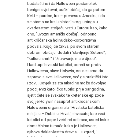
budalaštine i da Halloween postane tek
benigni svjetovni, pučki običaj, da ga potom
Kelti – pardon, Irci – prenesu u Ameriku, i da
se otamo na kraju historijskog lupinga u
dvadesetom stoljeću vrati u Europu kao, kako
ono, "uvozni američki običaj", odnosno
antikršćanska holivudsko-korporativna
podvala. Kojoj će Crkva, po svom starom
dobrom običaju, dodati i "slavljenje Sotone",
"kulturu smrti" i "žrtvovanje male djece".
I kad tupi hrvatski katolici, boreći se protiv
Halloweena, slave Holywin, oni ne samo da
zapravo slave Halloween, već ga praktički isto
i zovu. Čovjek zaista nikad ne može dovoljno
podcijeniti katoličko tupilo: prije par godina,
sjetit ćete se svakako te kretenske epizode,
svoj je Holywin nasuprot antikršćanskom
Haloweenu organizirala i Hrvatska katolička
misija u – Dublinu! Hrvati, shvaćate, kao veći
katolici od pape i veći Irci od Iraca, usred Irske
domaćinima tumače kako je Halloween,
njihova dakle vlastita drevna – uzgred, i