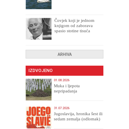
Čovjek koji je jednom
knjigom od zaborava
spasio stotine tisuća
drugih, prokletih i
uništenih
ARHIVA
IZDVOJENO
01.08.2026
Muka i ljepota
nepripadanja
31.07.2026
Jugoslavija, hronika šest ili
sedam zemalja (odlomak)