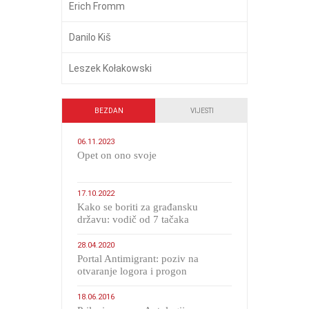
Erich Fromm
Danilo Kiš
Leszek Kołakowski
BEZDAN
VIJESTI
06.11.2023
​Opet on ono svoje
17.10.2022
Kako se boriti za građansku
državu: vodič od 7 tačaka
28.04.2020
Portal Antimigrant: poziv na
otvaranje logora i progon
migranata poput bijesnih kerova
18.06.2016