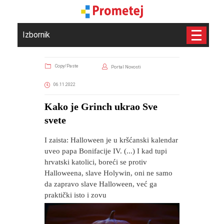
Izbornik
Copy/Paste
Portal Novosti
06.11.2022
Kako je Grinch ukrao Sve
svete
I zaista: Halloween je u kršćanski kalendar
uveo papa Bonifacije IV. (...) I kad tupi
hrvatski katolici, boreći se protiv
Halloweena, slave Holywin, oni ne samo
da zapravo slave Halloween, već ga
praktički isto i zovu