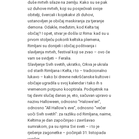
duše mrtvih silaze na zemlju. Kako su se pak
uz duhove mrtvih, koji su posjećivali svoje
obitelji, švercali i kojekakvi zli duhovi,
ustanovljen je običaj maskiranja za tjeranje
demona. Odakle, međutim, kod Kelta taj
običaj? I opet, stvar je došla iz Rima: kad su u
prvom stoljeću pokorili keltska plemena,
Rimljani su donijeli i običaj poštivanja i
slavljenja mrtvih, festival koji se zvao – ovo će
vam se svidjeti – Feralia.
Slavljenje Svih svetih, ukratko, Crkva je ukrala
od starih Rimljana i Kelta, i to – tradicionalno
lukavo – kako bi drevne nekršćanske kultove i
običaje ugradila u svoj kalendar i tako ih s
vremenom potpuno kooptirala. Podsjetnik na
taj davni slučaj danas je, eto, sačuvan upravo u
nazivu Halloween, odnosno "Halowe'en",
odnosno "All Hallow's eve", odnosno "večer
uoči Svih svetih": za razliku od Rimljana, naime,
Keltima je dan započinjao i završavao
sumrakom, pa su njima Svi sveti – i to je
rješenje zagonetke – počinjali 31. listopada
uvečer.