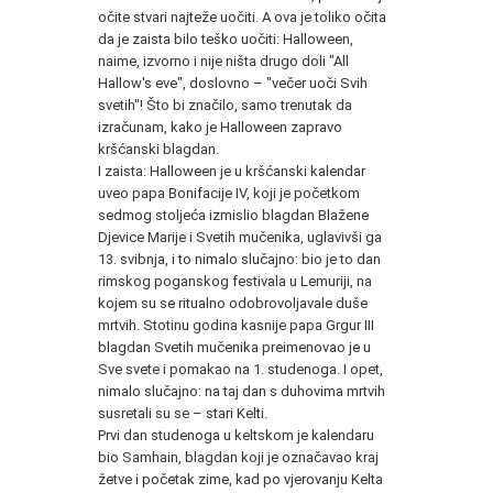
očite stvari najteže uočiti. A ova je toliko očita
da je zaista bilo teško uočiti: Halloween,
naime, izvorno i nije ništa drugo doli "All
Hallow's eve", doslovno – "večer uoči Svih
svetih"! Što bi značilo, samo trenutak da
izračunam, kako je Halloween zapravo
kršćanski blagdan.
I zaista: Halloween je u kršćanski kalendar
uveo papa Bonifacije IV, koji je početkom
sedmog stoljeća izmislio blagdan Blažene
Djevice Marije i Svetih mučenika, uglavivši ga
13. svibnja, i to nimalo slučajno: bio je to dan
rimskog poganskog festivala u Lemuriji, na
kojem su se ritualno odobrovoljavale duše
mrtvih. Stotinu godina kasnije papa Grgur III
blagdan Svetih mučenika preimenovao je u
Sve svete i pomakao na 1. studenoga. I opet,
nimalo slučajno: na taj dan s duhovima mrtvih
susretali su se – stari Kelti.
Prvi dan studenoga u keltskom je kalendaru
bio Samhain, blagdan koji je označavao kraj
žetve i početak zime, kad po vjerovanju Kelta