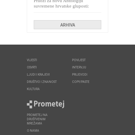
Prilozi za novu Antologiju
suvremene hrvatske gluposti:
Kolinda i ekipa o navijačkim
huliganima
ARHIVA
VIJESTI
POVIJEST
OSVRTI
INTERVJU
LJUDI I KRAJEVI
PRIJEVODI
DRUŠTVO I ZNANOST
COPY/PASTE
KULTURA
PROMETEJ NA
DRUŠTVENIM
MREŽAMA
O NAMA