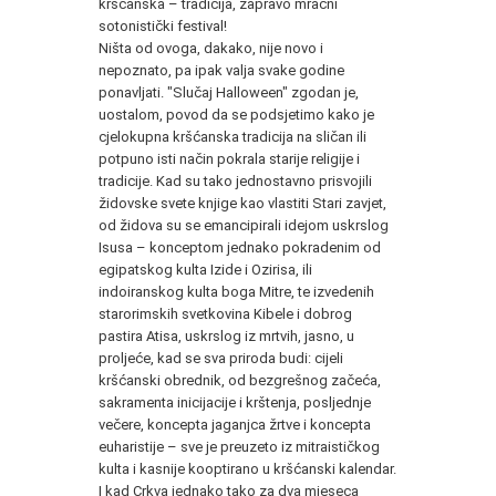
kršćanska – tradicija, zapravo mračni
sotonistički festival!
Ništa od ovoga, dakako, nije novo i
nepoznato, pa ipak valja svake godine
ponavljati. "Slučaj Halloween" zgodan je,
uostalom, povod da se podsjetimo kako je
cjelokupna kršćanska tradicija na sličan ili
potpuno isti način pokrala starije religije i
tradicije. Kad su tako jednostavno prisvojili
židovske svete knjige kao vlastiti Stari zavjet,
od židova su se emancipirali idejom uskrslog
Isusa – konceptom jednako pokradenim od
egipatskog kulta Izide i Ozirisa, ili
indoiranskog kulta boga Mitre, te izvedenih
starorimskih svetkovina Kibele i dobrog
pastira Atisa, uskrslog iz mrtvih, jasno, u
proljeće, kad se sva priroda budi: cijeli
kršćanski obrednik, od bezgrešnog začeća,
sakramenta inicijacije i krštenja, posljednje
večere, koncepta jaganjca žrtve i koncepta
euharistije – sve je preuzeto iz mitraističkog
kulta i kasnije kooptirano u kršćanski kalendar.
I kad Crkva jednako tako za dva mjeseca