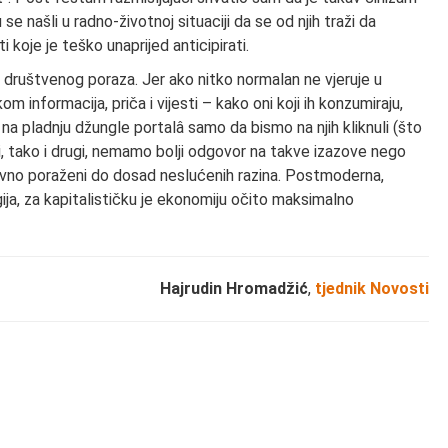
e našli u radno-životnoj situaciji da se od njih traži da
koje je teško unaprijed anticipirati.
 društvenog poraza. Jer ako nitko normalan ne vjeruje u
m informacija, priča i vijesti – kako oni koji ih konzumiraju,
e na pladnju džungle portalâ samo da bismo na njih kliknuli (što
dni, tako i drugi, nemamo bolji odgovor na takve izazove nego
itivno poraženi do dosad neslućenih razina. Postmoderna,
ija, za kapitalističku je ekonomiju očito maksimalno
Hajrudin Hromadžić
,
tjednik Novosti