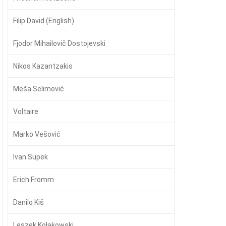
Filip David (English)
Fjodor Mihailovič Dostojevski
Nikos Kazantzakis
Meša Selimović
Voltaire
Marko Vešović
Ivan Supek
Erich Fromm
Danilo Kiš
Leszek Kołakowski