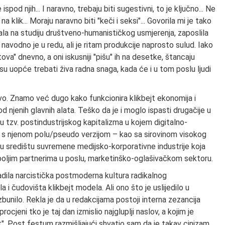
ispod njih... I naravno, trebaju biti sugestivni, to je ključno... Ne
a klik... Moraju naravno biti "keči i seksi"... Govorila mi je tako
ala na studiju društveno-humanističkog usmjerenja, zaposlila
 navodno je u redu, ali je ritam produkcije naprosto sulud. Iako
va" dnevno, a oni iskusniji "pišu" ih na desetke, štancaju
su uopće trebati živa radna snaga, kada će i u tom poslu ljudi
ovo. Znamo već dugo kako funkcionira klikbejt ekonomija i
d njenih glavnih alata. Teško da je i moglo ispasti drugačije u
zv. postindustrijskog kapitalizma u kojem digitalno-
li s njenom polu/pseudo verzijom – kao sa sirovinom visokog
na u središtu suvremene medijsko-korporativne industrije koja
jboljim partnerima u poslu, marketinško-oglašivačkom sektoru.
dila narcistička postmoderna kultura radikalnog
a i čudovišta klikbejt modela. Ali ono što je uslijedilo u
unilo. Rekla je da u redakcijama postoji interna zezancija
cjeni tko je taj dan izmislio najgluplji naslov, a kojim je
". Post festum razmišljajući shvatio sam da je takav cinizam