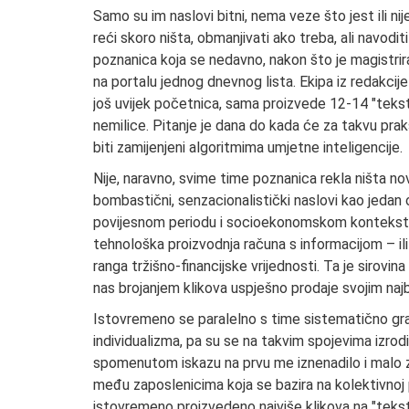
Samo su im naslovi bitni, nema veze što jest ili nije 
reći skoro ništa, obmanjivati ako treba, ali navoditi n
poznanica koja se nedavno, nakon što je magistrir
na portalu jednog dnevnog lista. Ekipa iz redakcije
još uvijek početnica, sama proizvede 12-14 "teksto
nemilice. Pitanje je dana do kada će za takvu prak
biti zamijenjeni algoritmima umjetne inteligencije.
Nije, naravno, svime time poznanica rekla ništa n
bombastični, senzacionalistički naslovi kao jedan o
povijesnom periodu i socioekonomskom kontekstu t
tehnološka proizvodnja računa s informacijom – i
ranga tržišno-financijske vrijednosti. Ta je sirovi
nas brojanjem klikova uspješno prodaje svojim na
Istovremeno se paralelno s time sistematično gra
individualizma, pa su se na takvim spojevima izrodil
spomenutom iskazu na prvu me iznenadilo i malo zb
među zaposlenicima koja se bazira na kolektivnoj pro
istovremeno proizvedeno najviše klikova na "tekst