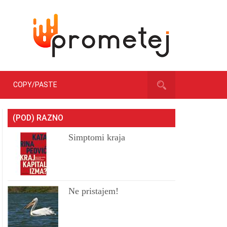
COPY/PASTE
(POD) RAZNO
Simptomi kraja
Ne pristajem!