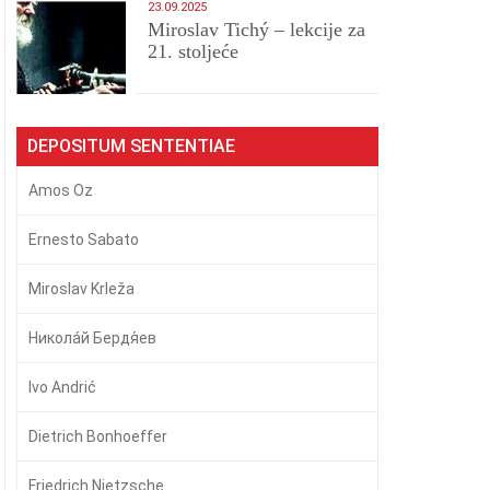
23.09.2025
Miroslav Tichý – lekcije za
21. stoljeće
DEPOSITUM SENTENTIAE
Amos Oz
Ernesto Sabato
Miroslav Krleža
Никола́й Бердя́ев
Ivo Andrić
Dietrich Bonhoeffer
Friedrich Nietzsche