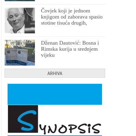
Čovjek koji je jednom
knjigom od zaborava spasio
stotine tisuća drugih,
prokletih i uništenih
Dženan Dautović: Bosna i
Rimska kurija u srednjem
vijeku
ARHIVA