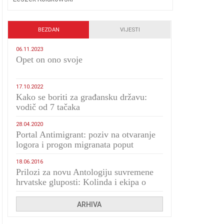
BEZDAN
VIJESTI
06.11.2023
​Opet on ono svoje
17.10.2022
Kako se boriti za građansku državu:
vodič od 7 tačaka
28.04.2020
Portal Antimigrant: poziv na otvaranje
logora i progon migranata poput
bijesnih kerova
18.06.2016
Prilozi za novu Antologiju suvremene
hrvatske gluposti: Kolinda i ekipa o
navijačkim huliganima
ARHIVA