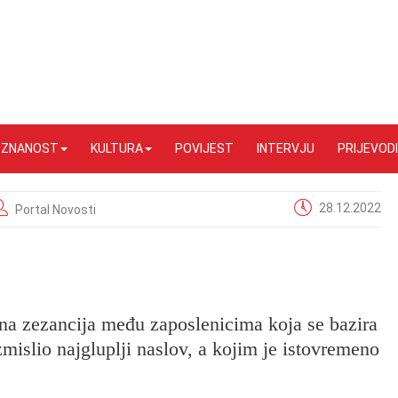
I ZNANOST
KULTURA
POVIJEST
INTERVJU
PRIJEVODI
28.12.2022
Portal Novosti
rna zezancija među zaposlenicima koja se bazira
izmislio najgluplji naslov, a kojim je istovremeno