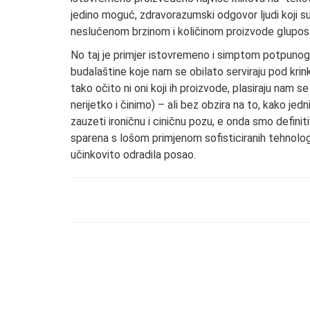
jedino moguć, zdravorazumski odgovor ljudi koji su s
neslućenom brzinom i količinom proizvode gluposti 
No taj je primjer istovremeno i simptom potpunog
budalaštine koje nam se obilato serviraju pod krinko
tako očito ni oni koji ih proizvode, plasiraju nam s
nerijetko i činimo) – ali bez obzira na to, kako je
zauzeti ironičnu i ciničnu pozu, e onda smo defin
sparena s lošom primjenom sofisticiranih tehnolog
učinkovito odradila posao.