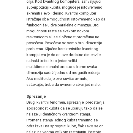
cilja. Kod kvantnog kompjutera, zahvaljujući
superpoziciji kubita, moguće je istovremeno
skrenuti i levo i desno. Kvantni kompjuter
istražuje obe mogućnosti istovremeno kao da
funkcioniše u dve paralelne dimenzije. Broj
mogućnosti raste sa svakom novom
raskrsnicom ali se složenost proračuna ne
povećava. Povećava se samo broj dimenzija
problema. Ključna karakteristika kvantnog
kompjutera je da on ove dodatne dimenzije
rutinski tretira kao jedan veliki
multidimenzionalni prostor u kome svaka
dimenzija sadrži jedno od mogućih rešenja.
Ako mislite da je ovo suviše uvrnuto,
sačekajte, treba da uvrnemo stvar još malo.
Sprezanje
Drugi kvantni fenomen, sprezanje, predstavlja
sposobnost kubita da se uparuju tako da se
nalaze u identičnom kvantnom stanju.
Promena stanja jednog kubita trenutno se
odražava i na spregnuti kubit, čak i ako se on
nalazi na veoma velikom rastojanju. Postoje