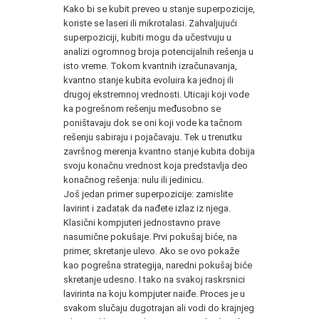
Kako bi se kubit preveo u stanje superpozicije,
koriste se laseri ili mikrotalasi. Zahvaljujući
superpoziciji, kubiti mogu da učestvuju u
analizi ogromnog broja potencijalnih rešenja u
isto vreme. Tokom kvantnih izračunavanja,
kvantno stanje kubita evoluira ka jednoj ili
drugoj ekstremnoj vrednosti. Uticaji koji vode
ka pogrešnom rešenju međusobno se
poništavaju dok se oni koji vode ka tačnom
rešenju sabiraju i pojačavaju. Tek u trenutku
završnog merenja kvantno stanje kubita dobija
svoju konačnu vrednost koja predstavlja deo
konačnog rešenja: nulu ili jedinicu.
Još jedan primer superpozicije: zamislite
lavirint i zadatak da nađete izlaz iz njega.
Klasični kompjuteri jednostavno prave
nasumične pokušaje. Prvi pokušaj biće, na
primer, skretanje ulevo. Ako se ovo pokaže
kao pogrešna strategija, naredni pokušaj biće
skretanje udesno. I tako na svakoj raskrsnici
lavirinta na koju kompjuter naiđe. Proces je u
svakom slučaju dugotrajan ali vodi do krajnjeg