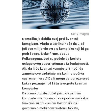
Getty Images
Nemačka je dobila svoj prvi kvantni
kompjuter. Vlada u Berlinu hoće da uloži
još dve milijarde evra u kompleks koji bi ga
podržavao. Neke firme, poput
Folksvagena, već su počele da koriste
usluge ovog superračunara iz budućnosti.
Ali, da li će kvantni kompjuteri moći da
zamene ove sadašnje, na kojima počiva
savremeni svet? Da li mogu da ugroze svet
kakav poznajemo? I šta je uopšte kvantni
kompjuter
Da bismo uopšte počeli priču o kvantnim
kompjuterima moramo da se podsetimo kako
funkcionišu oni klasični. Bez obzira da li
govorimo o mobilnom telefonu, tabletu,