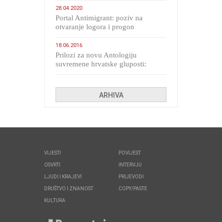
28.04.2020
Portal Antimigrant: poziv na
otvaranje logora i progon
migranata poput bijesnih kerova
18.06.2016
Prilozi za novu Antologiju
suvremene hrvatske gluposti:
Kolinda i ekipa o navijačkim
huliganima
ARHIVA
VIJESTI
POVIJEST
OSVRTI
INTERVJU
LJUDI I KRAJEVI
PRIJEVODI
DRUŠTVO I ZNANOST
COPY/PASTE
KULTURA