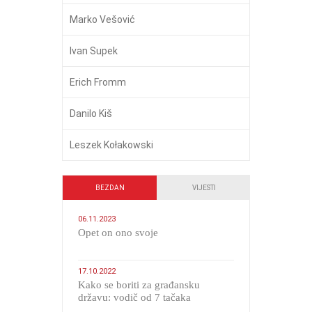
Marko Vešović
Ivan Supek
Erich Fromm
Danilo Kiš
Leszek Kołakowski
BEZDAN
VIJESTI
06.11.2023
​Opet on ono svoje
17.10.2022
Kako se boriti za građansku
državu: vodič od 7 tačaka