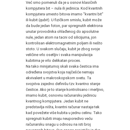
Već smo pomenuli da je u osnovi klasičnih
kompjutera bit – nula ili jedinica. Kod kvantnih
kompjutera umesto bitova imamo "kvantni bit"
ili kubit (
qubit
). U fizičkom smislu, kubit može
da bude jedan foton, par spregnutih elektrona
unutar provodnika ohlađenog do apsolutne
nule, jedan atom na tacni od silicijuma, jon
kontrolisan elektromagnetnim poljem ili nešto
stoto. U svakom slučaju, kubit je zbog svoje
veličine vrlo osetljiv i svaka manipulacija
kubitima je vrlo delikatan proces.
Na tako minijaturnoj skali svaka čestica ima
određena svojstva koja najčešće nemaju
ekvivalent u makroskopskom svetu. Ta
svojstva zajedno definišu tzv. kvantno stanje
čestice. Ako je to stanje kontrolisano i merljivo,
imamo kubit, osnovnu računarsku jedinicu
kvantnog kompjutera. Jedan kubit ne
predstavlja ništa, kvantni računar nastaje tek
kad povežete više kubita u jednu celinu. Tako
spregnuti kubiti imaju neuporedivo veću
računarsku snagu u odnosu na isti broj