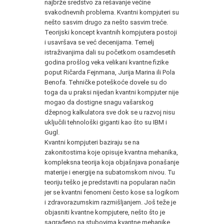
najbrže sredstvo za rešavanje većine
svakodnevnih problema. Kvantni kompjuteri su
nešto sasvim drugo za nešto sasvim treće.
Teorijski koncept kvantnih kompjutera postoji
i usavršava se već decenijama. Temelj
istraživanjima dali su početkom osamdesetih
godina prošlog veka velikani kvantne fizike
poput Ričarda Fejnmana, Jurija Marina ili Pola
Benofa. Tehničke poteškoće dovele su do
toga da u praksi nijedan kvantni kompjuter nije
mogao da dostigne snagu vašarskog
džepnog kalkulatora sve dok se u razvoj nisu
uključili tehnološki giganti kao što su IBM i
Gugl.
Kvantni kompjuteri baziraju se na
zakonitostima koje opisuje kvantna mehanika,
kompleksna teorija koja objašnjava ponašanje
materije i energije na subatomskom nivou. Tu
teoriju teško je predstaviti na popularan način
jer se kvantni fenomeni često kose sa logikom
i zdravorazumskim razmišljanjem. Još teže je
objasniti kvantne kompjutere, nešto što je
sagrađeno na stubovima kvantne mehanike,