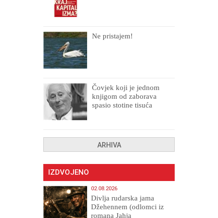
Ne pristajem!
Čovjek koji je jednom
knjigom od zaborava
spasio stotine tisuća
drugih, prokletih i
uništenih
ARHIVA
IZDVOJENO
02.08.2026
Divlja rudarska jama
Džehennem (odlomci iz
romana Jahja