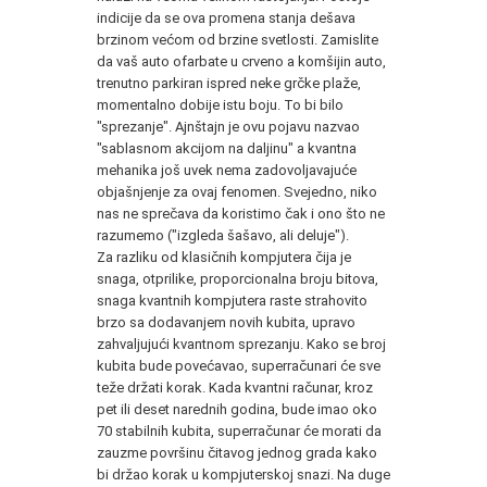
indicije da se ova promena stanja dešava
brzinom većom od brzine svetlosti. Zamislite
da vaš auto ofarbate u crveno a komšijin auto,
trenutno parkiran ispred neke grčke plaže,
momentalno dobije istu boju. To bi bilo
"sprezanje". Ajnštajn je ovu pojavu nazvao
"sablasnom akcijom na daljinu" a kvantna
mehanika još uvek nema zadovoljavajuće
objašnjenje za ovaj fenomen. Svejedno, niko
nas ne sprečava da koristimo čak i ono što ne
razumemo ("izgleda šašavo, ali deluje").
Za razliku od klasičnih kompjutera čija je
snaga, otprilike, proporcionalna broju bitova,
snaga kvantnih kompjutera raste strahovito
brzo sa dodavanjem novih kubita, upravo
zahvaljujući kvantnom sprezanju. Kako se broj
kubita bude povećavao, superračunari će sve
teže držati korak. Kada kvantni računar, kroz
pet ili deset narednih godina, bude imao oko
70 stabilnih kubita, superračunar će morati da
zauzme površinu čitavog jednog grada kako
bi držao korak u kompjuterskoj snazi. Na duge