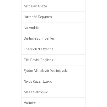
Miroslav Krleža
Никола́й Бердя́ев
Ivo Andrić
Dietrich Bonhoeffer
Friedrich Nietzsche
Filip David (English)
Fjodor Mihailovič Dostojevski
Nikos Kazantzakis
Meša Selimović
Voltaire