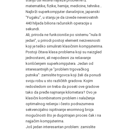
stanju da rešava najteže probleme iz
matematike, fizike, hemije, medicine, tehnike...
Najbrži superkompjuter današnjice, japanski
"Fugaku", u stanju je da izvede neverovatnih
440 hiljada biliona računskih operacija u
sekundi.
Ali, priroda ne funkcioniše po sistemu "nula ili
jedan", u prirodi postoji element neizvesnosti
koji je teško simulirati klasičnim kompjuterima.
Postoji čitava klasa problema koji su naizgled
jednostavni, ali nepodesni za rešavanje
korišćenjem superkompjutera. Jedan od
interesantnijih je "problem trgovačkog
putnika": zamislite trgovca koji želi da ponudi
svoju robu u sto različitih gradova. Kojim
redosledom on treba da poseti ove gradove
tako da pređe najmanje kilometara? Ovo je
klasični kombinatorni problem i nalaženje
optimalnog rešenja i često podrazumeva
sekvencijalno ispitivanje enormnog broja
mogućnosti što je dugotrajan proces čak i na
najjačim kompjuterima.
Još jedan interesantan problem: zamislite