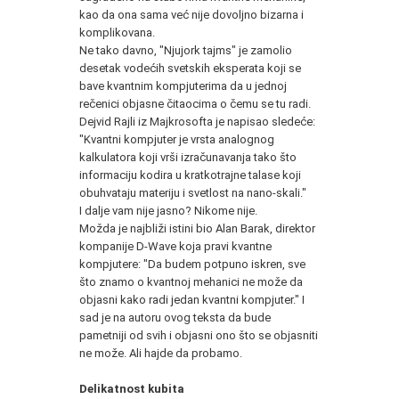
kao da ona sama već nije dovoljno bizarna i
komplikovana.
Ne tako davno, "Njujork tajms" je zamolio
desetak vodećih svetskih eksperata koji se
bave kvantnim kompjuterima da u jednoj
rečenici objasne čitaocima o čemu se tu radi.
Dejvid Rajli iz Majkrosofta je napisao sledeće:
"Kvantni kompjuter je vrsta analognog
kalkulatora koji vrši izračunavanja tako što
informaciju kodira u kratkotrajne talase koji
obuhvataju materiju i svetlost na nano-skali."
I dalje vam nije jasno? Nikome nije.
Možda je najbliži istini bio Alan Barak, direktor
kompanije D-Wave koja pravi kvantne
kompjutere: "Da budem potpuno iskren, sve
što znamo o kvantnoj mehanici ne može da
objasni kako radi jedan kvantni kompjuter." I
sad je na autoru ovog teksta da bude
pametniji od svih i objasni ono što se objasniti
ne može. Ali hajde da probamo.
Delikatnost kubita