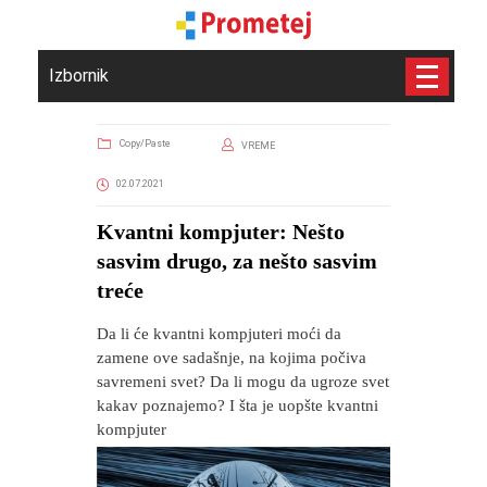
Izbornik
Copy/Paste
VREME
02.07.2021
Kvantni kompjuter: Nešto
sasvim drugo, za nešto sasvim
treće
Da li će kvantni kompjuteri moći da
zamene ove sadašnje, na kojima počiva
savremeni svet? Da li mogu da ugroze svet
kakav poznajemo? I šta je uopšte kvantni
kompjuter