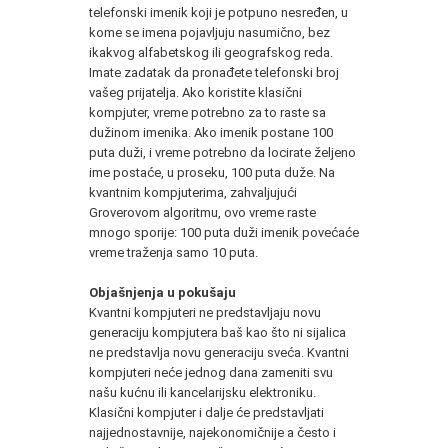
telefonski imenik koji je potpuno nesređen, u
kome se imena pojavljuju nasumično, bez
ikakvog alfabetskog ili geografskog reda.
Imate zadatak da pronađete telefonski broj
vašeg prijatelja. Ako koristite klasični
kompjuter, vreme potrebno za to raste sa
dužinom imenika. Ako imenik postane 100
puta duži, i vreme potrebno da locirate željeno
ime postaće, u proseku, 100 puta duže. Na
kvantnim kompjuterima, zahvaljujući
Groverovom algoritmu, ovo vreme raste
mnogo sporije: 100 puta duži imenik povećaće
vreme traženja samo 10 puta.
Objašnjenja u pokušaju
Kvantni kompjuteri ne predstavljaju novu
generaciju kompjutera baš kao što ni sijalica
ne predstavlja novu generaciju sveća. Kvantni
kompjuteri neće jednog dana zameniti svu
našu kućnu ili kancelarijsku elektroniku.
Klasični kompjuter i dalje će predstavljati
najjednostavnije, najekonomičnije a često i