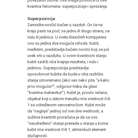
povezanih bitova. Ova snaga proističe iz dva
kvantna fenomena: superpozicije i sprezanja.
Superpozicija
Zamislite novčić bačen u vazduh. On će na
kraju pasti na pod, na jednu ili drugu stranu, na
nulu ili jedinicu. U svetu klasičnih kompjutera
ovo su jedina dva moguća ishoda. Kubit,
međutim, predstavlja bačeni novčić koji se još
uvek vrti u vazduhu. U svom kvantnom stanju
kubit sadrži oba krajnja rezultata, i nulu i
jedinicu. Superpozicija predstavlja
sposobnost kubita da bude u oba različita
stanja istovremeno (ako vas neko pita "a kako
je to moguće?", odgovor treba da glasi:
"kvantna mehanika!"). Kubit je, prosto rečeno,
objekat koji u datom trenutku ima vrednost 0 ili
1 sa određenom verovatnoćom. Kubit može
da "naginje" jednoj od ove dve vrednosti, a
suština kvantnih proračuna je da se ovo
"neodređeno" stanje prevede u stanje u kome
kubit ima vrednost 0 ili 1, eliminišući element
slučajnosti.