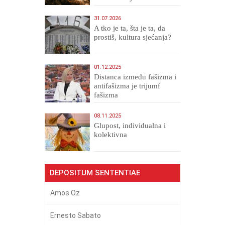
Veličanstveni)
31.07.2026
A tko je ta, šta je ta, da
prostiš, kultura sjećanja?
01.12.2025
Distanca između fašizma i
antifašizma je trijumf
fašizma
08.11.2025
Glupost, individualna i
kolektivna
DEPOSITUM SENTENTIAE
Amos Oz
Ernesto Sabato