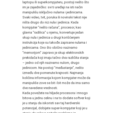
laptopu ili superkompjuteru, postoji nešto što
im je zajedničko: svi ti uređaji na isti način
manipulišu isključivo nulama i jedinicama.
Svaki video, tvit, poruka ili novinski tekst nije
ništa drugo do niz nula i jedinica. Kada
kompjuter "nešto računa", procesor, kao
glavna "radilica" u njemu, konvertuje jedan
skup nula i jedinica u drugi korišćenjem
instrukcija koje su takođe zapisane nulama i
jedinicama. Ono što obično nazivamo
"memorijom" zapravo je skup elektronskih
prekidača koji imaju tačno dva različita stanja
– jedno od njih nazivamo nulom, drugo
jedinicom. Ne postoji "međustanje", nešto
između dve pomenute krajnosti. Najmanja
količina informacija kojom kompjuter može da
manipuliše zove se bit i bit može da ima samo
dve navedene vrednosti.
Kada povežete na hiljade procesora i mnogo
bitova u jednu celinu i na to dodate softver koji
je u stanju da iskoristi sav taj hardverski
potencijal, dobijate super-kompjuter koji je u