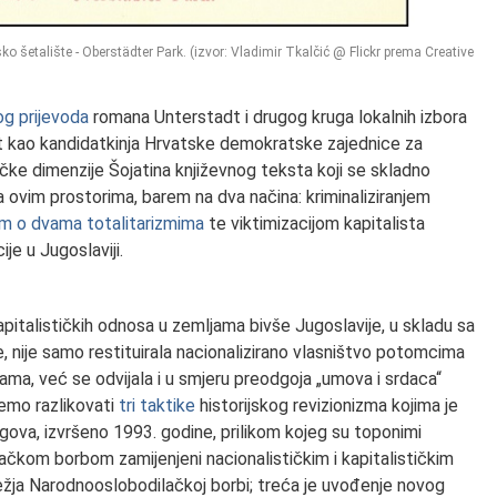
o šetalište - Oberstädter Park. (izvor: Vladimir Tkalčić @ Flickr prema Creative
g prijevoda
romana Unterstadt i drugog kruga lokalnih izbora
jat kao kandidatkinja Hrvatske demokratske zajednice za
čke dimenzije Šojatina književnog teksta koji se skladno
 ovim prostorima, barem na dva načina: kriminaliziranjem
om o dvama totalitarizmima
te viktimizacijom kapitalista
je u Jugoslaviji.
 kapitalističkih odnosa u zemljama bivše Jugoslavije, u skladu sa
 nije samo restituirala nacionalizirano vlasništvo potomcima
icama, već se odvijala i u smjeru preodgoja „umova i srdaca“
emo razlikovati
tri taktike
historijskog revizionizma kojima je
trgova, izvršeno 1993. godine, prilikom kojeg su toponimi
čkom borbom zamijenjeni nacionalističkim i kapitalističkim
ežja Narodnooslobodilačkoj borbi; treća je uvođenje novog