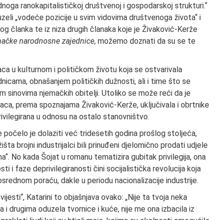
oga ranokapitalističkoj društvenoj i gospodarskoj strukturi.“
eli „vodeće pozicije u svim vidovima društvenoga života“ i
nog članka te iz niza drugih članaka koje je Živaković-Kerže
mačke narodnosne zajednice
, možemo doznati da su se te
ca u kulturnom i političkom životu koja se ostvarivala
nicama, obnašanjem političkih dužnosti, ali i time što se
im sinovima njemačkih obitelji. Utoliko se može reći da je
alaca, prema spoznajama Živaković-Kerže, uključivala i obrtnike
rivilegirana u odnosu na ostalo stanovništvo.
je počelo je dolaziti već tridesetih godina prošlog stoljeća,
šta brojni industrijalci bili prinuđeni djelomično prodati udjele
“. No kada Šojat u romanu tematizira gubitak privilegija, ona
ti i faze deprivilegiranosti čini socijalistička revolucija koja
srednom poraću, dakle u periodu nacionalizacije industrije.
jesti“, Katarini to objašnjava ovako: „Nije ta tvoja neka
i drugima oduzela tvornice i kuće, nije me ona izbacila iz