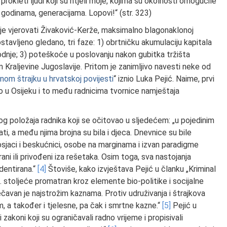
, prokleti ljudi koji su htjeli moje, kojima su okolnosti omogućile
 godinama, generacijama. Lopovi!“ (str. 323)
je vjerovati Živaković-Kerže, maksimalno blagonaklonoj
stavljeno gledano, tri faze: 1) obrtničku akumulaciju kapitala
izvodnje; 3) poteškoće u poslovanju nakon gubitka tržišta
raljevine Jugoslavije. Pritom je zanimljivo navesti neke od
nom štrajku u hrvatskoj povijesti
“ iznio Luka Pejić. Naime, prvi
avo u Osijeku i to među radnicima tvornice namještaja
og položaja radnika koji se očitovao u sljedećem: „u pojedinim
ati, a među njima brojna su bila i djeca. Dnevnice su bile
osjaci i beskućnici, osobe na marginama i izvan paradigme
ani ili privođeni iza rešetaka. Osim toga, sva nastojanja
dentirana.“
[4]
Štoviše, kako izvještava Pejić u članku „Kriminal
20. stoljeće promatran kroz elemente bio-politike i socijalne
ječavan je najstrožim kaznama. Protiv udruživanja i štrajkova
, a također i tjelesne, pa čak i smrtne kazne.“
[5]
Pejić u
zakoni koji su ograničavali radno vrijeme i propisivali