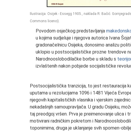
Ilustracija:
Osijek - Essegg 1905., naklada R. Bačić. Gornjegradsk
Commons licenci).
Povodom osječkog predstavljanja
makedonsko
u kojima sudjeluje i njegova autorica Ivana Šo
gradonačelnicu Osijeka, donosimo analizu politi
uklopio u postsocijalističke prozne trendove na
Narodnooslobodilačke borbe u skladu s
teorij
izvlaštenih nakon pobjede socijalističke revoluci
Postsocijalistička tranzicija, to jest restauracija
uputama u rezolucijama 1096 i 1481 Vijeća Evrope,
njegovih kapitalističkih vlasnika i vjerskim zajedn
nekadašnjih samoupravljača. U gradu Osijeku, mož
taj preodgoj vršen. Prva je preimenovanje ulica i 
motivirani radničkim pokretom i Narodnooslobodila
toponimima; druga je uklanjanje svih spomen-obilj