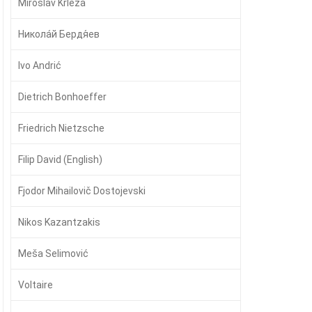
Miroslav Krleža
Никола́й Бердя́ев
Ivo Andrić
Dietrich Bonhoeffer
Friedrich Nietzsche
Filip David (English)
Fjodor Mihailovič Dostojevski
Nikos Kazantzakis
Meša Selimović
Voltaire