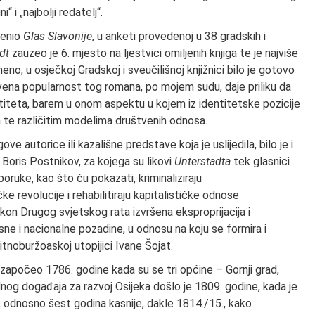
“ i „najbolji redatelj“.
renio
Glas Slavonije
, u anketi provedenoj u 38 gradskih i
dt
zauzeo je 6. mjesto na ljestvici omiljenih knjiga te je najviše
o, u osječkoj Gradskoj i sveučilišnoj knjižnici bilo je gotovo
ena popularnost tog romana, po mojem sudu, daje priliku da
iteta, barem u onom aspektu u kojem iz identitetske pozicije
a te različitim modelima društvenih odnosa.
e autorice ili kazališne predstave koja je uslijedila, bilo je i
Boris Postnikov, za kojega su likovi
Unterstadta
tek glasnici
oruke, kao što ću pokazati, kriminaliziraju
e revolucije i rehabilitiraju kapitalističke odnose
akon Drugog svjetskog rata izvršena eksproprijacija i
lasne i nacionalne pozadine, u odnosu na koju se formira i
tnoburžoaskoj utopijici Ivane Šojat.
započeo 1786. godine kada su se tri općine – Gornji grad,
dnog događaja za razvoj Osijeka došlo je 1809. godine, kada je
 odnosno šest godina kasnije, dakle 1814./15., kako