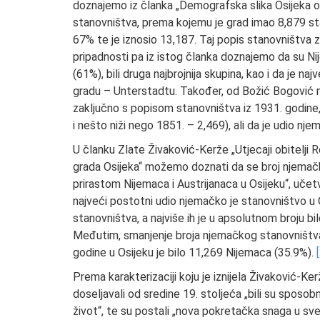
doznajemo iz članka „Demografska slika Osijeka o
stanovništva, prema kojemu je grad imao 8,879 st
67% te je iznosio 13,187. Taj popis stanovništva zn
pripadnosti pa iz istog članka doznajemo da su Nij
(61%), bili druga najbrojnija skupina, kao i da je n
gradu – Unterstadtu. Također, od Božić Bogović 
zaključno s popisom stanovništva iz 1931. godine, 
i nešto niži nego 1851. – 2,469), ali da je udio 
U članku Zlate Živaković-Kerže „Utjecaji obitelji Re
grada Osijeka“ možemo doznati da se broj njemač
prirastom Nijemaca i Austrijanaca u Osijeku“, uče
najveći postotni udio njemačko je stanovništvo u O
stanovništva, a najviše ih je u apsolutnom broju b
Međutim, smanjenje broja njemačkog stanovništva 
godine u Osijeku je bilo 11,269 Nijemaca (35.9%).
Prema karakterizaciji koju je iznijela Živaković-Ke
doseljavali od sredine 19. stoljeća „bili su sposobni 
život“, te su postali „nova pokretačka snaga u sv