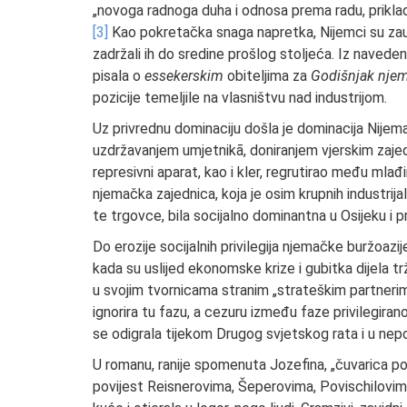
„novoga radnoga duha i odnosa prema radu, prikladn
[3]
Kao pokretačka snaga napretka, Nijemci su zauz
zadržali ih do sredine prošlog stoljeća. Iz navede
pisala o
essekerskim
obiteljima za
Godišnjak nje
pozicije temeljile na vlasništvu nad industrijom.
Uz privrednu dominaciju došla je dominacija Nijema
uzdržavanjem umjetnikā, doniranjem vjerskim zajed
represivni aparat, kao i kler, regrutirao među mlađ
njemačka zajednica, koja je osim krupnih industrij
te trgovce, bila socijalno dominantna u Osijeku i p
Do erozije socijalnih privilegija njemačke buržoazi
kada su uslijed ekonomske krize i gubitka dijela trži
u svojim tvornicama stranim „strateškim partnerima
ignorira tu fazu, a cezuru između faze privilegiranos
se odigrala tijekom Drugog svjetskog rata i u nepo
U romanu, ranije spomenuta Jozefina, „čuvarica povi
povijest Reisnerovima, Šeperovima, Povischilovima 