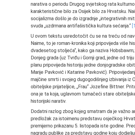
narativa o periodu Drugog svjetskog rata kulturn
karakteristične bilo za Osijek bilo za Hrvatsku. N
socijalizma došlo je do izgradnje „integrativnih m
svuda „uzdrmana antifašistička kultura sećanja.“
[
U ovom tekstu usredotočit ću se na treću od naved
Naime, to je roman-kronika koji pripovijeda više his
dvadesetog stoljeća“, kako ga naziva Hobsbawm; na
Donjeg grada (uz Tvrđu i Gornji grad, jedne od trij
planu pripovijeda historiju jedne donjogradske obite
Marije Pavković i Katarine Pavković). Pripovijedan
majčine smrti i svojeg dugogodišnjeg izbivanja iz 
obiteljske prijateljice, „Frau“ Jozefine Bittner. Pr
ona je ta koja, uglavnom tumačeći stare obiteljske f
historijski narativ.
Dodatni razlog zbog kojeg smatram da je važno an
predložak za istoimenu predstavu osječkog Hrvats
premijerno prikazanu 5. listopada iste godine. Pred
nagradu publike za predstavu godine koju dodjelj