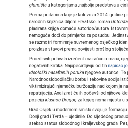
glumišta
u kategorijama „najbolja predstava u cjelini
Prema podacima koje je kolovoza 2014. godine p
narodnih knjižnica diljem Hrvatske, roman
Untersta
plasirana knjiga domaće autorice/autora. Istovremen
nemoguće doći do primjerka za posudbu. Jedinstv
se razmotri formiranje suvremenog osječkog ident
proizlaze stavovi prema povijesti prošlog stoljeć
Pored svih pohvala izrečenih na račun romana, njegov
negativnih kritika. Najupečatljiviju od tih
napisao je
ideološki nasaftanih poruka
njegove autorice. Te p
Narodnooslobodilačku borbu i tekovine socijalističk
viktimizirajući njemačku buržoaziju nad kojom je n
repatrijacija. Analizirat ću ih počevši od njihove k
pozicija
klasnog Drugog
za kojeg nema mjesta u si
Grad Osijek u modernom smislu svoju je formaciju 
Donji grad i Tvrđa – ujedinile. Do sljedećeg presu
stekao status slobodnog i kraljevskog grada. Pet,