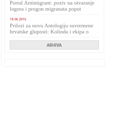
Portal Antimigrant: poziv na otvaranje
logora i progon migranata poput
bijesnih kerova
18.06.2016
Prilozi za novu Antologiju suvremene
hrvatske gluposti: Kolinda i ekipa o
navijačkim huliganima
ARHIVA