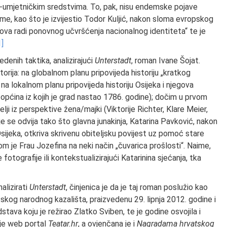
o-umjetničkim sredstvima. To, pak, nisu endemske pojave
aime, kao što je izvijestio Todor Kuljić, nakon sloma evropskog
itova radi ponovnog učvršćenja nacionalnog identiteta“ te je
1]
enih taktika, analizirajući
Unterstadt
, roman Ivane Šojat.
torija: na globalnom planu pripovijeda historiju „kratkog
 lokalnom planu pripovijeda historiju Osijeka i njegova
u općina iz kojih je grad nastao 1786. godine); dočim u prvom
lji iz perspektive žena/majki (Viktorije Richter, Klare Meier,
je se odvija tako što glavna junakinja, Katarina Pavković, nakon
Osijeka, otkriva skrivenu obiteljsku povijest uz pomoć stare
itom je Frau Jozefina na neki način „čuvarica prošlosti“. Naime,
otografije ili kontekstualizirajući Katarinina sjećanja, tka
alizirati
Unterstadt
, činjenica je da je taj roman poslužio kao
kog narodnog kazališta, praizvedenu 29. lipnja 2012. godine i
stava koju je režirao Zlatko Sviben, te je godine osvojila i
uje web portal
Teatar.hr
, a ovjenčana je i
Nagradama hrvatskog