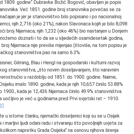
d 1809. godine“ Dubravke Božić Bogović, obavljen je popis
anovnika. Već 1851. godine broj stanovnika povećao se za
ačajan je jer je stanovništvo bilo popisano i po nacionalnoj
emci, njih 2,716 (oko 21%), nakon Slavonaca kojih je bilo 8,098
ajveći broj Nijemaca, njih 1,232 (oko 46%) bio nastanjen u Donjem
možemo doznati i to da se u sljedećih osamdesetak godina,
broj Nijemaca nije previše mijenjao (štoviše, na tom popisu je
njemačkog stanovništva pao na samo 6.3%.
isner, Gilming, Blau i Hengl na gospodarski i kulturni razvoj
kog stanovništva, „što novim doseljavanjem, što naravnim
tverostručio u razdoblju od 1851. do 1900. godine. Naime,
sijeku imalo 1890. godine, kada je njih 10,657 činilo 53.88%
ilo 1900., kada je 12,436 Nijemaca činilo 49.9% stanovništva.
uočljivo je već u godinama pred Prvi svjetski rat – 1910.
[2]
rže u istome članku, njemački doseljenici koji su se u Osijek
i marljivi ljudi odani radu i stvaranju što povoljnijih uvjeta za
ekolikom napretku Grada Osijeka“ na osnovu njihova širenja