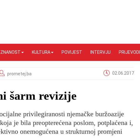
I ZNANOST
KULTURA
POVIJEST
INTERVJU
PRIJEVODI
02.06.2017
prometej.ba
i šarm revizije
cijalne privilegiranosti njemačke buržoazije
 koja je bila preopterećena poslom, potplaćena i,
 efektivno onemogućena u strukturnoj promjeni