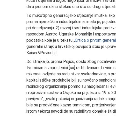
kuće i otjerala u logor, nego ljudi. Gramzivi, zavidni
da u jednom danu steknu ono što su drugi stjecali
To mukotrpno generacijsko stjecanje imutka, ako 
prema njemačkim industrijalcima, imalo je, pojedno
pri doseljavanju, 2) razvoj i rast industrijske pro
raspadom Austro-Ugarske Monarhije i uspostavom K
podataka koje je u tekstu „
Crtica o prvom general
generalni štrajk u hrvatskoj povijesti izbio je upr
Kaiser&Povischil.
Do štrajka je, prema Pejiću, došlo zbog nezahvaln
tvornicama zaposlenici [su] radili dvanaest i više s
mizerne, ozljede na radu stvar svakodnevice, a pr
kapitalističke produkcije bili su novčano sankcionir
radničkog organiziranja pomno su nadgledana i evi
i represivni sustav u Osijeku na prijelazu iz 19. u 
povijesti“, „svaki pokušaj organiziranja radnika spr
bile su predviđene kazne tamnicom, protjerivanjem
istom tekstu navodi da su radništvo donekle štitili 