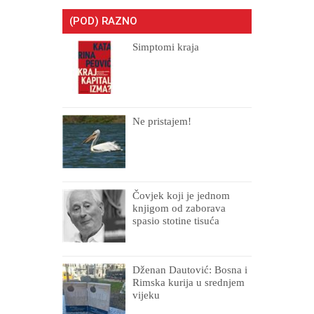
(POD) RAZNO
Simptomi kraja
Ne pristajem!
Čovjek koji je jednom
knjigom od zaborava
spasio stotine tisuća
drugih, prokletih i
uništenih
Dženan Dautović: Bosna i
Rimska kurija u srednjem
vijeku