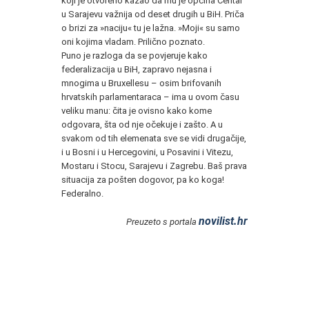
koji je otvoreno kazao da mu je općina Centar
u Sarajevu važnija od deset drugih u BiH. Priča
o brizi za »naciju« tu je lažna. »Moji« su samo
oni kojima vladam. Prilično poznato.
Puno je razloga da se povjeruje kako
federalizacija u BiH, zapravo nejasna i
mnogima u Bruxellesu – osim brifovanih
hrvatskih parlamentaraca – ima u ovom času
veliku manu: čita je ovisno kako kome
odgovara, šta od nje očekuje i zašto. A u
svakom od tih elemenata sve se vidi drugačije,
i u Bosni i u Hercegovini, u Posavini i Vitezu,
Mostaru i Stocu, Sarajevu i Zagrebu. Baš prava
situacija za pošten dogovor, pa ko koga!
Federalno.
novilist.hr
Preuzeto s portala