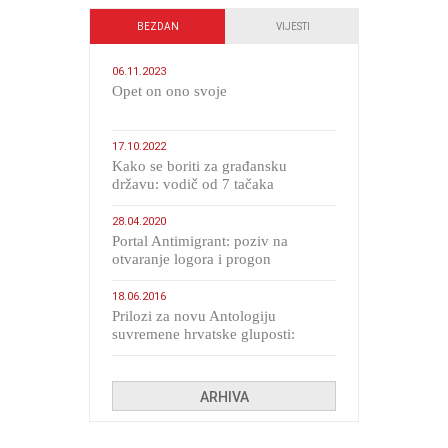
BEZDAN
VIJESTI
06.11.2023
​Opet on ono svoje
17.10.2022
Kako se boriti za građansku
državu: vodič od 7 tačaka
28.04.2020
Portal Antimigrant: poziv na
otvaranje logora i progon
migranata poput bijesnih kerova
18.06.2016
Prilozi za novu Antologiju
suvremene hrvatske gluposti:
Kolinda i ekipa o navijačkim
huliganima
ARHIVA