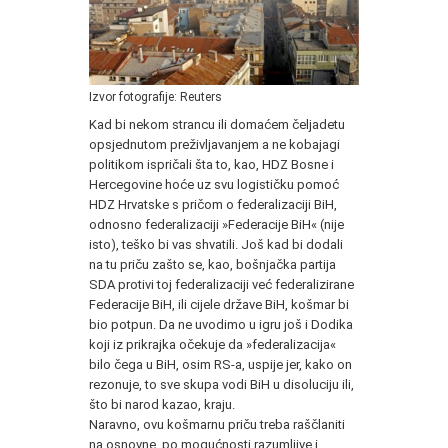
Izvor fotografije: Reuters
Kad bi nekom strancu ili domaćem čeljadetu
opsjednutom preživljavanjem a ne kobajagi
politikom ispričali šta to, kao, HDZ Bosne i
Hercegovine hoće uz svu logističku pomoć
HDZ Hrvatske s pričom o federalizaciji BiH,
odnosno federalizaciji »Federacije BiH« (nije
isto), teško bi vas shvatili. Još kad bi dodali
na tu priču zašto se, kao, bošnjačka partija
SDA protivi toj federalizaciji već federalizirane
Federacije BiH, ili cijele države BiH, košmar bi
bio potpun. Da ne uvodimo u igru još i Dodika
koji iz prikrajka očekuje da »federalizacija«
bilo čega u BiH, osim RS-a, uspije jer, kako on
rezonuje, to sve skupa vodi BiH u disoluciju ili,
što bi narod kazao, kraju.
Naravno, ovu košmarnu priču treba raščlaniti
na osnovne, po mogućnosti razumljive i