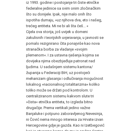
iz 1993. godine i postojanje tri čiste etničke
federalne jedinice sa svim onim zločinačkim
što su donijele.
Ipak, nije malo onih što
ispotiha dumaju, »uz njihova dva, eto i našeg,
trećeg entiteta. Mi ne bi ali šta ćeš... «
Cijela ova storija, još uvijek u domeni
zakulisnih i teorijskih uvjeravanja, u javnosti se
pomalo rezignirano čita ponajviše kao nova
stranačka borba za vladanje »svojim
plemenom«. I za ustavna rješenja kojima se
dovijeka njima obezbjeđuje patronat nad
ljudima. U sadašnjem sistemu kantona/
županija u Federaciji BiH, uz postojeći
mehanizam glasanja i odlučivanja mogućnost
lokalnog »nacionalnog totalitarizma« koliko
toliko može se držati pod kontrolom. U
centraliziranom sistemu kakvom slute tri
»čista« etnička entiteta, to izgleda bitno
drugačije. Prema vertikali jedino važne
Banjaluke i potpuno zaboravljenog Nevesinja,
ni Čović nema mnogo interesa za Hrvate izvan
Hercegovine gdje je gazda. Kao ni Izetbegović