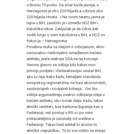
u Bosnu 15 posto. Da stvar bude jasnija, u
Hercegovini je oko 220 hiljada a u Bosni oko
320 hiljada Hrvata...« Na ovom terenu, javna je
tajna u BiH, zaiskrilo je i između HDZ BiH i
Katoličke crkve. Zaključak je da Crkva želi
voditi brigu o svim katolicima u BiH, a HDZ-ov
fokus je – Hercegovina.
Posebna muka sa idejom o odvojenom, etno-
nacionalno i teritorijalno omeđenom trećem
entitetu, jeste reakcija SDA na taj koncept.
Veoma glasno se odbija bilo kakav novi
princip podjele i »federalizacije« unutar BiH,
ako to nije, kako kažu, temeljem standarda
evropskog regionalizma, na bazi ekonomskih,
saobraćajnih i socijalnih kriterija... Oni što
oštrije argumentiraju ovakvo odbijanje ideje o
trećem entitetu, idu i korak dalje. Kažu, takav
etnički »entitet«, bez kantona/županija kao u
Federaciji, već postoji u RS-u i po svim
pokazateljima je zaostaliji od sredina u
Federaciji. Takav treći entitet bi stvorio tri
etničke »republike«. To bi sve vratilo na stanje