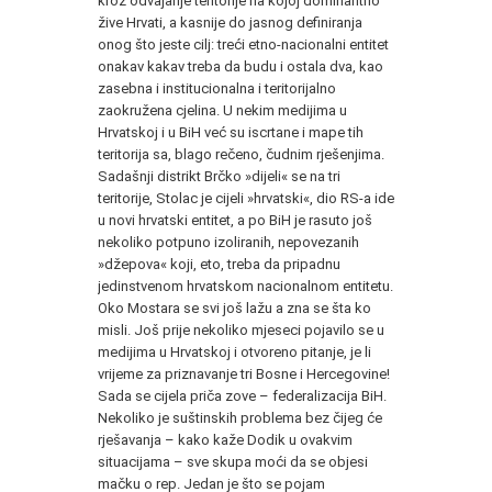
kroz odvajanje teritorije na kojoj dominantno
žive Hrvati, a kasnije do jasnog definiranja
onog što jeste cilj: treći etno-nacionalni entitet
onakav kakav treba da budu i ostala dva, kao
zasebna i institucionalna i teritorijalno
zaokružena cjelina. U nekim medijima u
Hrvatskoj i u BiH već su iscrtane i mape tih
teritorija sa, blago rečeno, čudnim rješenjima.
Sadašnji distrikt Brčko »dijeli« se na tri
teritorije, Stolac je cijeli »hrvatski«, dio RS-a ide
u novi hrvatski entitet, a po BiH je rasuto još
nekoliko potpuno izoliranih, nepovezanih
»džepova« koji, eto, treba da pripadnu
jedinstvenom hrvatskom nacionalnom entitetu.
Oko Mostara se svi još lažu a zna se šta ko
misli. Još prije nekoliko mjeseci pojavilo se u
medijima u Hrvatskoj i otvoreno pitanje, je li
vrijeme za priznavanje tri Bosne i Hercegovine!
Sada se cijela priča zove – federalizacija BiH.
Nekoliko je suštinskih problema bez čijeg će
rješavanja – kako kaže Dodik u ovakvim
situacijama – sve skupa moći da se objesi
mačku o rep. Jedan je što se pojam