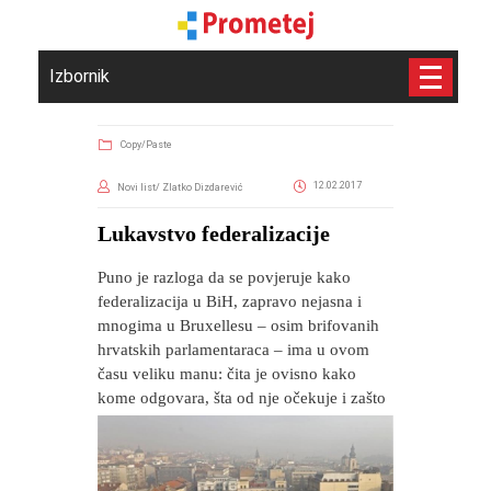
Izbornik
Copy/Paste
12.02.2017
Novi list/ Zlatko Dizdarević
Lukavstvo federalizacije
Puno je razloga da se povjeruje kako
federalizacija u BiH, zapravo nejasna i
mnogima u Bruxellesu – osim brifovanih
hrvatskih parlamentaraca – ima u ovom
času veliku manu: čita je ovisno kako
kome odgovara, šta od nje očekuje i zašto