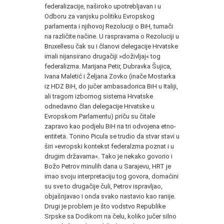
federalizacije, naširoko upotrebljavan i u
Odboru za vanjsku politiku Evropskog
parlamenta i njihovoj Rezoluciji o BiH, tumači
na različite načine. U raspravama o Rezoluciji u
Bruxellesu čak su i članovi delegacije Hrvatske
imali nijansirano drugačiji »doživljaj« tog
federalizma. Marijana Petir, Dubravka Šujica,
Ivana Maletić i Željana Zovko (inače Mostarka
iz HDZ BiH, do jučer ambasadorica BiH u Italiji,
ali tragom izbornog sistema Hrvatske
odnedavno član delegacije Hrvatske u
Evropskom Parlamentu) priču su čitale
zapravo kao podjelu BiH na tri odvojena etno-
entiteta. Tonino Picula se trudio da stvar stavi u
širi »evropski kontekst federalzma poznat i u
drugim državama«. Tako je nekako govorio i
Božo Petrov minulih dana u Sarajevu, HRT je
imao svoju interpretaciju tog govora, domaćini
su sve to drugačije čuli, Petrov ispravljao,
objašnjavao i onda svako nastavio kao ranije.
Drugi je problem je što vodstvo Republike
Srpske sa Dodikom na čelu, koliko jučer silno