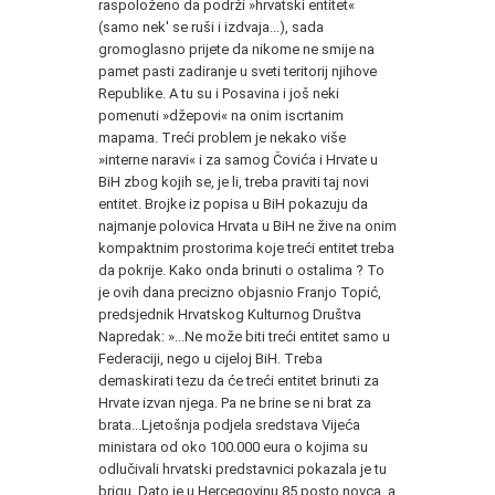
raspoloženo da podrži »hrvatski entitet«
(samo nek' se ruši i izdvaja...), sada
gromoglasno prijete da nikome ne smije na
pamet pasti zadiranje u sveti teritorij njihove
Republike. A tu su i Posavina i još neki
pomenuti »džepovi« na onim iscrtanim
mapama. Treći problem je nekako više
»interne naravi« i za samog Čovića i Hrvate u
BiH zbog kojih se, je li, treba praviti taj novi
entitet. Brojke iz popisa u BiH pokazuju da
najmanje polovica Hrvata u BiH ne žive na onim
kompaktnim prostorima koje treći entitet treba
da pokrije. Kako onda brinuti o ostalima ? To
je ovih dana precizno objasnio Franjo Topić,
predsjednik Hrvatskog Kulturnog Društva
Napredak: »...Ne može biti treći entitet samo u
Federaciji, nego u cijeloj BiH. Treba
demaskirati tezu da će treći entitet brinuti za
Hrvate izvan njega. Pa ne brine se ni brat za
brata...Ljetošnja podjela sredstava Vijeća
ministara od oko 100.000 eura o kojima su
odlučivali hrvatski predstavnici pokazala je tu
brigu. Dato je u Hercegovinu 85 posto novca, a