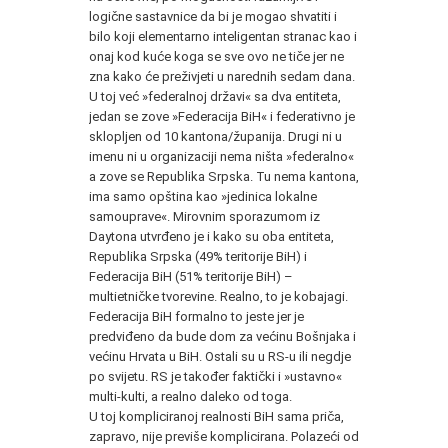
logične sastavnice da bi je mogao shvatiti i
bilo koji elementarno inteligentan stranac kao i
onaj kod kuće koga se sve ovo ne tiče jer ne
zna kako će preživjeti u narednih sedam dana.
U toj već »federalnoj državi« sa dva entiteta,
jedan se zove »Federacija BiH« i federativno je
sklopljen od 10 kantona/županija. Drugi ni u
imenu ni u organizaciji nema ništa »federalno«
a zove se Republika Srpska. Tu nema kantona,
ima samo opština kao »jedinica lokalne
samouprave«. Mirovnim sporazumom iz
Daytona utvrđeno je i kako su oba entiteta,
Republika Srpska (49% teritorije BiH) i
Federacija BiH (51% teritorije BiH) –
multietničke tvorevine. Realno, to je kobajagi.
Federacija BiH formalno to jeste jer je
predviđeno da bude dom za većinu Bošnjaka i
većinu Hrvata u BiH. Ostali su u RS-u ili negdje
po svijetu. RS je također faktički i »ustavno«
multi-kulti, a realno daleko od toga.
U toj kompliciranoj realnosti BiH sama priča,
zapravo, nije previše komplicirana. Polazeći od