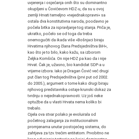
uvjerenja i osjećanja onih što su dominantno
okupljeni u Čovićevom HDZ-u, da su u ovoj
zemlji Hrvati temeljno »nejednakopravni« sa
ostala dva konstitutivna naroda, poodavno je
počela bitka za ispravljanje tog stanja. Priča je,
ukratko, počelo se od toga da treba
onemogućiti da ikada više »Bošnjaci biraju
Hrvatima njihovog člana Predsjedništva BiH«,
kao što je to bilo, kako kažu, sa izborom
Željka Komšića. On nije HDZ pa kao da i nije
Hrvat. Čak je, užasno, bio kandidat SDP-a u
vrijeme izbora. Iako je Dragan Čović već drugi
put član tog Predsjedništva (prvi put od 2002.
do 2005.), argument o tome kako drugi biraju
njihovog predstavnika ostaje krunski dokaz za
tvrdnju o nejednakopravnosti. Uz još neke
optužbe da u vlasti Hrvata nema koliko bi
trebalo.
Cijela ova stvar polako je evoluirala od
početnog zalaganja za institucionalnim
promjenama unutar postojećeg sistema, do
zahtjeva za tzv. trećim entitetom. Prvobitno ne