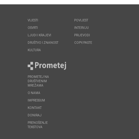
VIJESTI
POVIJEST
OSVRTI
INTERVJU
LJUDI I KRAJEVI
PRIJEVODI
DRUŠTVO I ZNANOST
COPY/PASTE
KULTURA
PROMETEJ NA
DRUŠTVENIM
MREŽAMA
O NAMA
IMPRESSUM
KONTAKT
DONIRAJ
PRENOŠENJE
TEKSTOVA