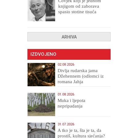
Čovjek koji je jednom
knjigom od zaborava
spasio stotine tisuća
drugih, prokletih i
uništenih
ARHIVA
IZDVOJENO
02.08.2026
Divlja rudarska jama
Džehennem (odlomci iz
romana Jahja
Veličanstveni)
01.08.2026
Muka i ljepota
nepripadanja
31.07.2026
A tko je ta, šta je ta, da
prostiš, kultura sjećanja?