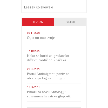
Leszek Kołakowski
BEZDAN
VIJESTI
06.11.2023
​Opet on ono svoje
17.10.2022
Kako se boriti za građansku
državu: vodič od 7 tačaka
28.04.2020
Portal Antimigrant: poziv na
otvaranje logora i progon
migranata poput bijesnih kerova
18.06.2016
Prilozi za novu Antologiju
suvremene hrvatske gluposti:
Kolinda i ekipa o navijačkim
huliganima