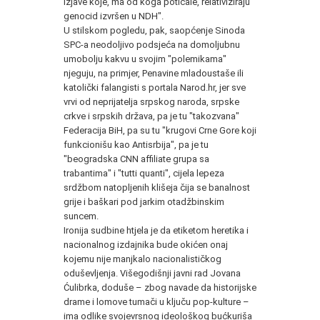
izjave koje, ma od koga poticale, relativiziraju
genocid izvršen u NDH".
U stilskom pogledu, pak, saopćenje Sinoda
SPC-a neodoljivo podsjeća na domoljubnu
umobolju kakvu u svojim "polemikama"
njeguju, na primjer, Penavine mladoustaše ili
katolički falangisti s portala Narod.hr, jer sve
vrvi od neprijatelja srpskog naroda, srpske
crkve i srpskih država, pa je tu "takozvana"
Federacija BiH, pa su tu "krugovi Crne Gore koji
funkcionišu kao Antisrbija", pa je tu
"beogradska CNN affiliate grupa sa
trabantima" i "tutti quanti", cijela lepeza
srdžbom natopljenih klišeja čija se banalnost
grije i baškari pod jarkim otadžbinskim
suncem.
Ironija sudbine htjela je da etiketom heretika i
nacionalnog izdajnika bude okićen onaj
kojemu nije manjkalo nacionalističkog
oduševljenja. Višegodišnji javni rad Jovana
Ćulibrka, doduše – zbog navade da historijske
drame i lomove tumači u ključu pop-kulture –
ima odlike svojevrsnog ideološkog bućkuriša