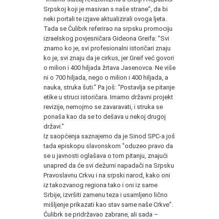
Srpskoj koji je masivan s naše strane", da bi
neki portali te izjave aktualizirali ovoga ljeta.
Tada se Ćulibrk referirao na srpsku promociju
izraelskog povjesničara Gideona Greifa: "Svi
znamo ko je, svi profesionalni istoričari znaju
ko je, svi znaju da je cirkus, jer Greif već govori
o milion i 400 hiljada žrtava Jasenovca. Ne više
ni o 700 hiljada, nego o milion i 400 hiljada, a
nauka, struka šuti." Pa još: "Postavlja se pitanje
etike u struci istoričara. Imamo državni projekt
revizije, nemojmo se zavaravati, i struka se
ponaša kao da se to dešava u nekoj drugoj
državi."
Iz saopćenja saznajemo da je Sinod SPC-a još
tada episkopu slavonskom "oduzeo pravo da
se u javnosti oglašava o tom pitanju, znajući
unapred da će svi dežurni napadači na Srpsku
Pravoslavnu Crkvu i na srpski narod, kako oni
iz takozvanog regiona tako i oni iz same
Srbije, izvršiti zamenu teza i usamljeno lično
mišljenje prikazati kao stav same naše Crkve".
Ćulibrk se pridržavao zabrane, ali sada –