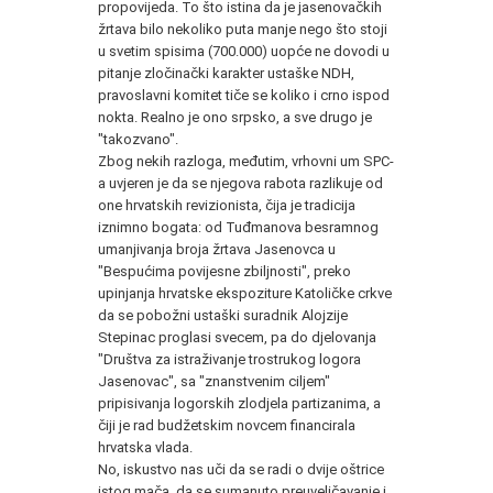
propovijeda. To što istina da je jasenovačkih
žrtava bilo nekoliko puta manje nego što stoji
u svetim spisima (700.000) uopće ne dovodi u
pitanje zločinački karakter ustaške NDH,
pravoslavni komitet tiče se koliko i crno ispod
nokta. Realno je ono srpsko, a sve drugo je
"takozvano".
Zbog nekih razloga, međutim, vrhovni um SPC-
a uvjeren je da se njegova rabota razlikuje od
one hrvatskih revizionista, čija je tradicija
iznimno bogata: od Tuđmanova besramnog
umanjivanja broja žrtava Jasenovca u
"Bespućima povijesne zbiljnosti", preko
upinjanja hrvatske ekspoziture Katoličke crkve
da se pobožni ustaški suradnik Alojzije
Stepinac proglasi svecem, pa do djelovanja
"Društva za istraživanje trostrukog logora
Jasenovac", sa "znanstvenim ciljem"
pripisivanja logorskih zlodjela partizanima, a
čiji je rad budžetskim novcem financirala
hrvatska vlada.
No, iskustvo nas uči da se radi o dvije oštrice
istog mača, da se sumanuto preuveličavanje i