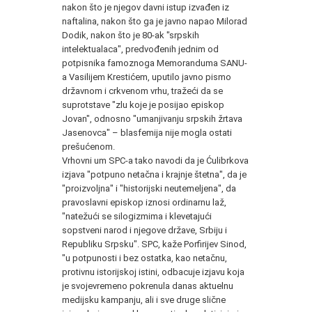
nakon što je njegov davni istup izvađen iz
naftalina, nakon što ga je javno napao Milorad
Dodik, nakon što je 80-ak "srpskih
intelektualaca", predvođenih jednim od
potpisnika famoznoga Memoranduma SANU-
a Vasilijem Krestićem, uputilo javno pismo
državnom i crkvenom vrhu, tražeći da se
suprotstave "zlu koje je posijao episkop
Jovan", odnosno "umanjivanju srpskih žrtava
Jasenovca" – blasfemija nije mogla ostati
prešućenom.
Vrhovni um SPC-a tako navodi da je Ćulibrkova
izjava "potpuno netačna i krajnje štetna", da je
"proizvoljna" i "historijski neutemeljena", da
pravoslavni episkop iznosi ordinarnu laž,
"natežući se silogizmima i klevetajući
sopstveni narod i njegove države, Srbiju i
Republiku Srpsku". SPC, kaže Porfirijev Sinod,
"u potpunosti i bez ostatka, kao netačnu,
protivnu istorijskoj istini, odbacuje izjavu koja
je svojevremeno pokrenula danas aktuelnu
medijsku kampanju, ali i sve druge slične