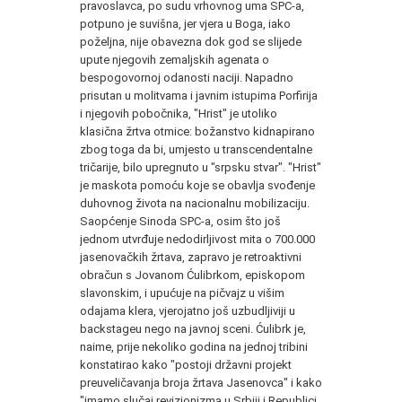
pravoslavca, po sudu vrhovnog uma SPC-a,
potpuno je suvišna, jer vjera u Boga, iako
poželjna, nije obavezna dok god se slijede
upute njegovih zemaljskih agenata o
bespogovornoj odanosti naciji. Napadno
prisutan u molitvama i javnim istupima Porfirija
i njegovih pobočnika, "Hrist" je utoliko
klasična žrtva otmice: božanstvo kidnapirano
zbog toga da bi, umjesto u transcendentalne
tričarije, bilo upregnuto u "srpsku stvar". "Hrist"
je maskota pomoću koje se obavlja svođenje
duhovnog života na nacionalnu mobilizaciju.
Saopćenje Sinoda SPC-a, osim što još
jednom utvrđuje nedodirljivost mita o 700.000
jasenovačkih žrtava, zapravo je retroaktivni
obračun s Jovanom Ćulibrkom, episkopom
slavonskim, i upućuje na pičvajz u višim
odajama klera, vjerojatno još uzbudljiviji u
backstageu nego na javnoj sceni. Ćulibrk je,
naime, prije nekoliko godina na jednoj tribini
konstatirao kako "postoji državni projekt
preuveličavanja broja žrtava Jasenovca" i kako
"imamo slučaj revizionizma u Srbiji i Republici