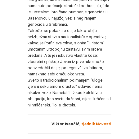
sumanuto poricanje strateški pothranjuju, i da
je, uostalom, brojčano pumpanje genocida u
Jasenovcu u najužoj vezi s negiranjem
genocida u Srebrenici.
Također se pokazalo da je faktofobija
neizbježna stavka nacionalističke operative,
kakvoj je Porfirijeva crkva, s onim "Hristom"
umotanim u trobojnu zastavu, svim srcem
predana. A tu je i iskustvo vlastite kože:
zlosretni episkop Jovan iz prve ruke može
posvjedočiti da je, posegnuvši za istinom,
namaknuo sebi omču oko vrata.
Sve to s tradicionalnim poimanjem "uloge
vjere u sekularnom društvu" odavno nema
nikakve veze. Nametati laž kao kolektivnu
obligaciju, kao svetu dužnost, nije ni kršćanski
ni hrišćanski. To je idiotski.
Viktor Ivančić
,
tjednik Novosti