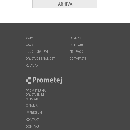
ARHIVA
VIJESTI
POVIJEST
OSVRTI
INTERVJU
LJUDI I KRAJEVI
PRIJEVODI
DRUŠTVO I ZNANOST
COPY/PASTE
KULTURA
PROMETEJ NA
DRUŠTVENIM
MREŽAMA
O NAMA
IMPRESSUM
KONTAKT
DONIRAJ