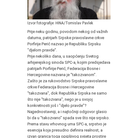
Izvor fotografije: HINA/Tomislav Pavlek
Prije neku godinu, povodom nekog od važnih
datuma, patrijarh Srpske pravoslavne crkve
Porfirije Perić nazvao je Republiku Srpsku
"djelom pravde".
Prije nekoliko dana, u saopćenju Svetog
arhijerejskog sinoda SPC-a, kojim predsjedava
patrijarh Porfirije Perić, Federacija Bosne i
Hercegovine nazvana je "takozvanom".
Zašto je za rukovodstvo Srpske pravoslavne
crkve Federacija Bosne i Hercegovine
"takozvana", dok Republika Srpska ne samo
što nije "takozvana", nego je u svojoj
konkretnosti još i "djelo pravde"?
Najjednostavniji, a i najtočniji odgovor glasio
bi da u "takozvano" spada sve što nije srpsko.
Prema stavu vrhovnog uma SPC-a, srpstvo je
esencija koja presudno definira realnost, a
izvan granica toga opipljivog svijeta prostire