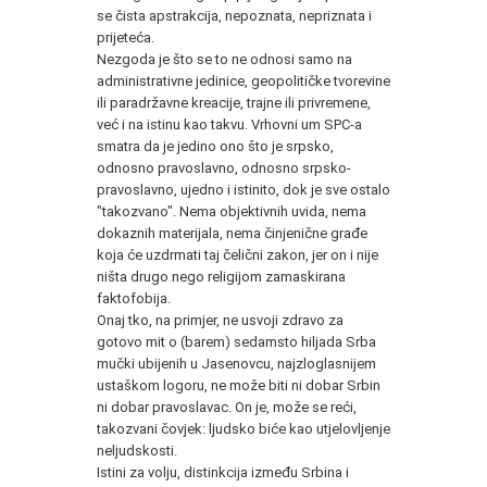
se čista apstrakcija, nepoznata, nepriznata i
prijeteća.
Nezgoda je što se to ne odnosi samo na
administrativne jedinice, geopolitičke tvorevine
ili paradržavne kreacije, trajne ili privremene,
već i na istinu kao takvu. Vrhovni um SPC-a
smatra da je jedino ono što je srpsko,
odnosno pravoslavno, odnosno srpsko-
pravoslavno, ujedno i istinito, dok je sve ostalo
"takozvano". Nema objektivnih uvida, nema
dokaznih materijala, nema činjenične građe
koja će uzdrmati taj čelični zakon, jer on i nije
ništa drugo nego religijom zamaskirana
faktofobija.
Onaj tko, na primjer, ne usvoji zdravo za
gotovo mit o (barem) sedamsto hiljada Srba
mučki ubijenih u Jasenovcu, najzloglasnijem
ustaškom logoru, ne može biti ni dobar Srbin
ni dobar pravoslavac. On je, može se reći,
takozvani čovjek: ljudsko biće kao utjelovljenje
neljudskosti.
Istini za volju, distinkcija između Srbina i