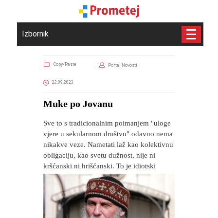
Izbornik
Copy/Paste
Portal Novosti
22.09.2023
Muke po Jovanu
Sve to s tradicionalnim poimanjem "uloge
vjere u sekularnom društvu" odavno nema
nikakve veze. Nametati laž kao kolektivnu
obligaciju, kao svetu dužnost, nije ni
kršćanski ni hrišćanski. To je idiotski