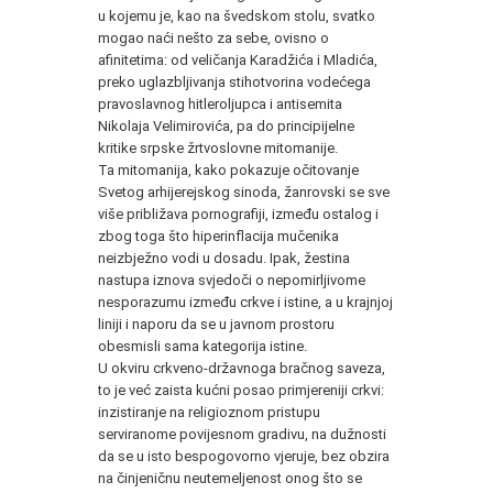
u kojemu je, kao na švedskom stolu, svatko
mogao naći nešto za sebe, ovisno o
afinitetima: od veličanja Karadžića i Mladića,
preko uglazbljivanja stihotvorina vodećega
pravoslavnog hitleroljupca i antisemita
Nikolaja Velimirovića, pa do principijelne
kritike srpske žrtvoslovne mitomanije.
Ta mitomanija, kako pokazuje očitovanje
Svetog arhijerejskog sinoda, žanrovski se sve
više približava pornografiji, između ostalog i
zbog toga što hiperinflacija mučenika
neizbježno vodi u dosadu. Ipak, žestina
nastupa iznova svjedoči o nepomirljivome
nesporazumu između crkve i istine, a u krajnjoj
liniji i naporu da se u javnom prostoru
obesmisli sama kategorija istine.
U okviru crkveno-državnoga bračnog saveza,
to je već zaista kućni posao primjereniji crkvi:
inzistiranje na religioznom pristupu
serviranome povijesnom gradivu, na dužnosti
da se u isto bespogovorno vjeruje, bez obzira
na činjeničnu neutemeljenost onog što se