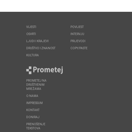
VIJESTI
POVIJEST
OSVRTI
INTERVJU
LJUDI I KRAJEVI
PRIJEVODI
DRUŠTVO I ZNANOST
COPY/PASTE
KULTURA
PROMETEJ NA
DRUŠTVENIM
MREŽAMA
O NAMA
IMPRESSUM
KONTAKT
DONIRAJ
PRENOŠENJE
TEKSTOVA