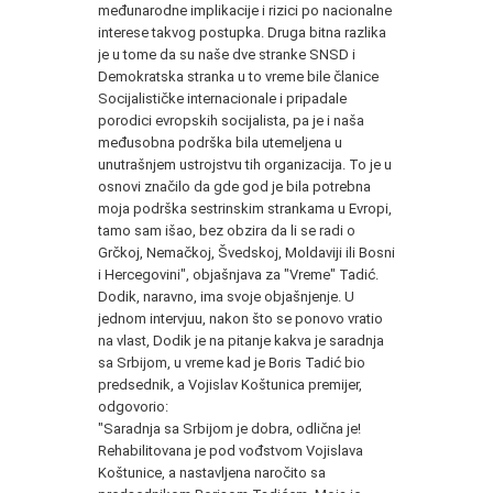
međunarodne implikacije i rizici po nacionalne
interese takvog postupka. Druga bitna razlika
je u tome da su naše dve stranke SNSD i
Demokratska stranka u to vreme bile članice
Socijalističke internacionale i pripadale
porodici evropskih socijalista, pa je i naša
međusobna podrška bila utemeljena u
unutrašnjem ustrojstvu tih organizacija. To je u
osnovi značilo da gde god je bila potrebna
moja podrška sestrinskim strankama u Evropi,
tamo sam išao, bez obzira da li se radi o
Grčkoj, Nemačkoj, Švedskoj, Moldaviji ili Bosni
i Hercegovini", objašnjava za "Vreme" Tadić.
Dodik, naravno, ima svoje objašnjenje. U
jednom intervjuu, nakon što se ponovo vratio
na vlast, Dodik je na pitanje kakva je saradnja
sa Srbijom, u vreme kad je Boris Tadić bio
predsednik, a Vojislav Koštunica premijer,
odgovorio:
"Saradnja sa Srbijom je dobra, odlična je!
Rehabilitovana je pod vođstvom Vojislava
Koštunice, a nastavljena naročito sa