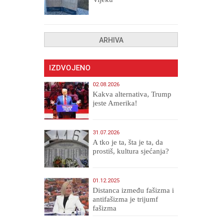
ARHIVA
IZDVOJENO
02.08.2026
Kakva alternativa, Trump
jeste Amerika!
31.07.2026
A tko je ta, šta je ta, da
prostiš, kultura sjećanja?
01.12.2025
Distanca između fašizma i
antifašizma je trijumf
fašizma