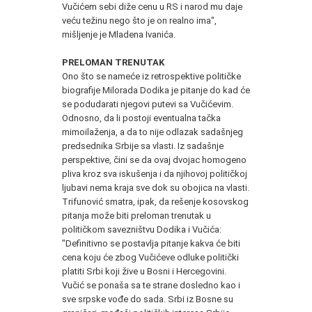
Vučićem sebi diže cenu u RS i narod mu daje
veću težinu nego što je on realno ima",
mišljenje je Mladena Ivanića.
PRELOMAN TRENUTAK
Ono što se nameće iz retrospektive političke
biografije Milorada Dodika je pitanje do kad će
se podudarati njegovi putevi sa Vučićevim.
Odnosno, da li postoji eventualna tačka
mimoilaženja, a da to nije odlazak sadašnjeg
predsednika Srbije sa vlasti. Iz sadašnje
perspektive, čini se da ovaj dvojac homogeno
pliva kroz sva iskušenja i da njihovoj političkoj
ljubavi nema kraja sve dok su obojica na vlasti.
Trifunović smatra, ipak, da rešenje kosovskog
pitanja može biti preloman trenutak u
političkom savezništvu Dodika i Vučića:
"Definitivno se postavlja pitanje kakva će biti
cena koju će zbog Vučićeve odluke politički
platiti Srbi koji žive u Bosni i Hercegovini.
Vučić se ponaša sa te strane dosledno kao i
sve srpske vođe do sada. Srbi iz Bosne su