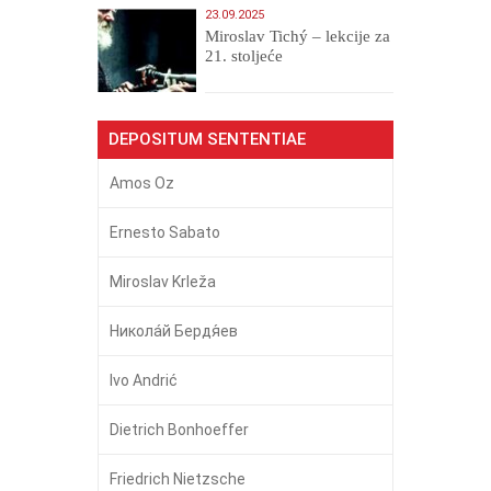
23.09.2025
Miroslav Tichý – lekcije za
21. stoljeće
DEPOSITUM SENTENTIAE
Amos Oz
Ernesto Sabato
Miroslav Krleža
Никола́й Бердя́ев
Ivo Andrić
Dietrich Bonhoeffer
Friedrich Nietzsche