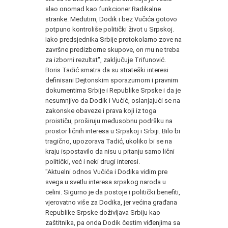
slao onomad kao funkcioner Radikalne
stranke. Međutim, Dodik i bez Vučića gotovo
potpuno kontroliše politički život u Srpskoj.
Iako predsjednika Srbije protokolarno zove na
završne predizborne skupove, on mu ne treba
za izborni rezultat", zaključuje Trifunović.
Boris Tadić smatra da su strateški interesi
definisani Dejtonskim sporazumom i pravnim
dokumentima Srbije i Republike Srpske i da je
nesumnjivo da Dodik i Vučić, oslanjajući se na
zakonske obaveze i prava koji iz toga
proističu, proširuju međusobnu podršku na
prostor ličnih interesa u Srpskoj i Srbiji. Bilo bi
tragično, upozorava Tadić, ukoliko bi se na
kraju ispostavilo da nisu u pitanju samo lični
politički, već i neki drugi interesi.
"Aktuelni odnos Vučića i Dodika vidim pre
svega u svetlu interesa srpskog naroda u
celini. Sigurno je da postoje i politički benefiti,
vjerovatno više za Dodika, jer većina građana
Republike Srpske doživljava Srbiju kao
zaštitnika, pa onda Dodik čestim viđenjima sa