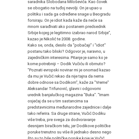
saradnika Slobodana Miloševića. Kao čovek
se obogatio na tuđoj nevolji. On je upao u
politiku i sada ga određene snage u Beogradu
forsiraju. On je idiot kada kaže da neće sa
mnom sarađivati ako postanem predsednik
Srbije kojeg je legitimno izabrao narod Srbije",
kazao je Nikolić te 2008. godine.
Kako se, onda, desilo da "pobačaji" i "idiot"
postanu tako bliski? Odgovor je, naravno, u
zajedničkim interesima. Pitanje je samo ko je
kome potrebniji – Dodik Vučiću ili obrnuto?
"Poznati evropski novinar mi je onomad kazao
da mu je Vučić rekao da nije tajna da nema
dobre odnose sa Dodikom", kaže za "Vreme"
Aleksandar Trifunović, glavni i odgovorni
urednik banjalučkog magazina "Buka". "Imam
osjećaj da se u tim sastancima sa
predstavnicima međunarodne zajednice i dalje
tako referira. Sa druge strane, Vučić Dodiku
više treba, pre svega za dodvoravanje
desnijem biračkom telu, jer Dodikove političke
poruke trenutno su više ili jednako desno nego
što su to bile političke poruke koje je Vučić