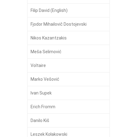
Filip David (English)
Fjodor Mihailovič Dostojevski
Nikos Kazantzakis
Meša Selimović
Voltaire
Marko Vešović
Ivan Supek
Erich Fromm
Danilo Kiš
Leszek Kołakowski