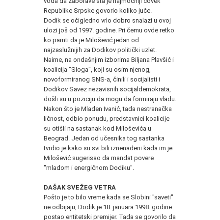
vođa da zaborave šta je najmoćniji čovek
Republike Srpske govorio koliko juče.
Dodik se očigledno vrlo dobro snalazi u ovoj
ulozi još od 1997. godine. Pri čemu ovde retko
ko pamti da je Milošević jedan od
najzaslužnijih za Dodikov politički uzlet.
Naime, na ondašnjim izborima Biljana Plavšić i
koalicija "Sloga", koji su osim njenog,
novoformiranog SNS-a, činili i socijalisti i
Dodikov Savez nezavisnih socijaldemokrata,
došli su u poziciju da mogu da formiraju vladu.
Nakon što je Mladen Ivanić, tada nestranačka
ličnost, odbio ponudu, predstavnici koalicije
su otišli na sastanak kod Miloševića u
Beograd. Jedan od učesnika tog sastanka
tvrdio je kako su svi bili iznenađeni kada im je
Milošević sugerisao da mandat povere
"mladom i energičnom Dodiku".
DAŠAK SVEŽEG VETRA
Pošto je to bilo vreme kada se Slobini "saveti"
ne odbijaju, Dodik je 18. januara 1998. godine
postao entitetski premijer. Tada se govorilo da