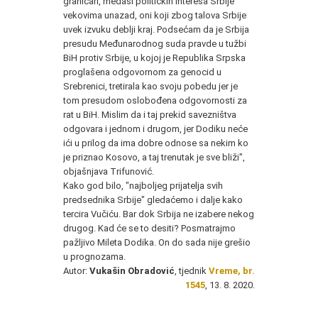
graničari, međaši političkih interesa Srbije
vekovima unazad, oni koji zbog talova Srbije
uvek izvuku deblji kraj. Podsećam da je Srbija
presudu Međunarodnog suda pravde u tužbi
BiH protiv Srbije, u kojoj je Republika Srpska
proglašena odgovornom za genocid u
Srebrenici, tretirala kao svoju pobedu jer je
tom presudom oslobođena odgovornosti za
rat u BiH. Mislim da i taj prekid savezništva
odgovara i jednom i drugom, jer Dodiku neće
ići u prilog da ima dobre odnose sa nekim ko
je priznao Kosovo, a taj trenutak je sve bliži",
objašnjava Trifunović.
Kako god bilo, "najboljeg prijatelja svih
predsednika Srbije" gledaćemo i dalje kako
tercira Vučiću. Bar dok Srbija ne izabere nekog
drugog. Kad će se to desiti? Posmatrajmo
pažljivo Mileta Dodika. On do sada nije grešio
u prognozama.
Autor:
Vukašin Obradović
, tjednik
Vreme, br.
1545
, 13. 8. 2020.