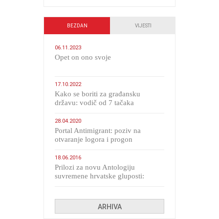
BEZDAN
VIJESTI
06.11.2023
​Opet on ono svoje
17.10.2022
Kako se boriti za građansku
državu: vodič od 7 tačaka
28.04.2020
Portal Antimigrant: poziv na
otvaranje logora i progon
migranata poput bijesnih kerova
18.06.2016
Prilozi za novu Antologiju
suvremene hrvatske gluposti:
Kolinda i ekipa o navijačkim
huliganima
ARHIVA