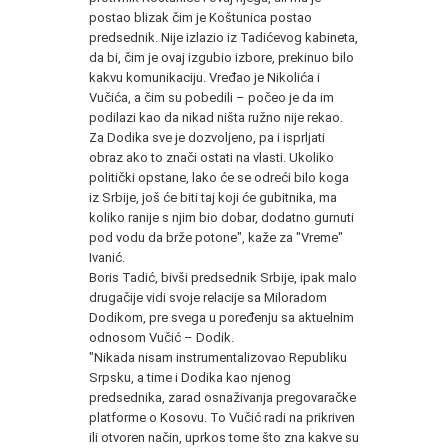
postao blizak čim je Koštunica postao
predsednik. Nije izlazio iz Tadićevog kabineta,
da bi, čim je ovaj izgubio izbore, prekinuo bilo
kakvu komunikaciju. Vređao je Nikolića i
Vučića, a čim su pobedili – počeo je da im
podilazi kao da nikad ništa ružno nije rekao.
Za Dodika sve je dozvoljeno, pa i isprljati
obraz ako to znači ostati na vlasti. Ukoliko
politički opstane, lako će se odreći bilo koga
iz Srbije, još će biti taj koji će gubitnika, ma
koliko ranije s njim bio dobar, dodatno gurnuti
pod vodu da brže potone", kaže za "Vreme"
Ivanić.
Boris Tadić, bivši predsednik Srbije, ipak malo
drugačije vidi svoje relacije sa Miloradom
Dodikom, pre svega u poređenju sa aktuelnim
odnosom Vučić – Dodik.
"Nikada nisam instrumentalizovao Republiku
Srpsku, a time i Dodika kao njenog
predsednika, zarad osnaživanja pregovaračke
platforme o Kosovu. To Vučić radi na prikriven
ili otvoren način, uprkos tome što zna kakve su