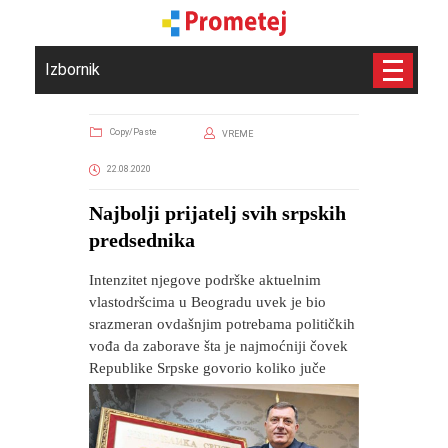
Izbornik
Copy/Paste
VREME
22.08.2020
Najbolji prijatelj svih srpskih
predsednika
Intenzitet njegove podrške aktuelnim
vlastodršcima u Beogradu uvek je bio
srazmeran ovdašnjim potrebama političkih
vođa da zaborave šta je najmoćniji čovek
Republike Srpske govorio koliko juče