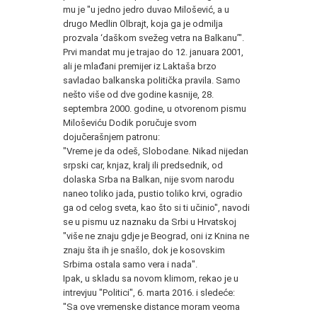
mu je "u jedno jedro duvao Milošević, a u
drugo Medlin Olbrajt, koja ga je odmilja
prozvala ‘daškom svežeg vetra na Balkanu’".
Prvi mandat mu je trajao do 12. januara 2001,
ali je mlađani premijer iz Laktaša brzo
savladao balkanska politička pravila. Samo
nešto više od dve godine kasnije, 28.
septembra 2000. godine, u otvorenom pismu
Miloševiću Dodik poručuje svom
dojučerašnjem patronu:
"Vreme je da odeš, Slobodane. Nikad nijedan
srpski car, knjaz, kralj ili predsednik, od
dolaska Srba na Balkan, nije svom narodu
naneo toliko jada, pustio toliko krvi, ogradio
ga od celog sveta, kao što si ti učinio", navodi
se u pismu uz naznaku da Srbi u Hrvatskoj
"više ne znaju gdje je Beograd, oni iz Knina ne
znaju šta ih je snašlo, dok je kosovskim
Srbima ostala samo vera i nada".
Ipak, u skladu sa novom klimom, rekao je u
intrevjuu "Politici", 6. marta 2016. i sledeće:
"Sa ove vremenske distance moram veoma