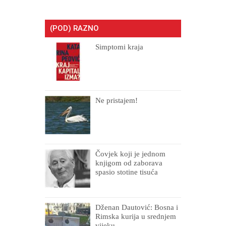
(POD) RAZNO
Simptomi kraja
Ne pristajem!
Čovjek koji je jednom
knjigom od zaborava
spasio stotine tisuća
drugih, prokletih i
uništenih
Dženan Dautović: Bosna i
Rimska kurija u srednjem
vijeku