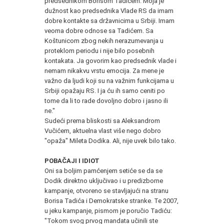
predsednikom Borisom Tadićem. Moja je
dužnost kao predsednika Vlade RS da imam
dobre kontakte sa državnicima u Srbiji. Imam
veoma dobre odnose sa Tadićem. Sa
Koštunicom zbog nekih nerazumevanja u
proteklom periodu i nije bilo posebnih
kontakata. Ja govorim kao predsednik vlade i
nemam nikakvu vrstu emocija. Za mene je
važno da ljudi koji su na važnim funkcijama u
Srbiji opažaju RS. I ja ću ih samo ceniti po
tome da li to rade dovoljno dobro i jasno ili
ne."
Sudeći prema bliskosti sa Aleksandrom
Vučićem, aktuelna vlast više nego dobro
"opaža" Mileta Dodika. Ali, nije uvek bilo tako.
POBAČAJI I IDIOT
Oni sa boljim pamćenjem setiće se da se
Dodik direktno uključivao i u predizborne
kampanje, otvoreno se stavljajući na stranu
Borisa Tadića i Demokratske stranke. Te 2007,
u jeku kampanje, pismom je poručio Tadiću:
"Tokom svog prvog mandata učinili ste