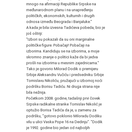
mnogo na afirmaciji Republike Srpske na
međunarodnom planu i na unapređenju
političkih, ekonomskih, kulturnih i drugih
odnosa između Beograda i Banjaluke."
A kada je bila izvesna Tadićeva pobeda, bio je
još oštriji:
"Izbori su pokazali da su oni marginalne
političke figure. Pobačaji! Pobačaji na
izborima. Kandiduju se na izborima, a moje
skromno znanje o politici kaže da bi jedva
prošli na izborima u mesnim zajednicama."
Tako je govorio Milorad Dodik o premijeru
Srbije Aleksandru Vučiću i predsedniku Srbije
Tomislavu Nikoliću, pružajući u izbornoj noći
podršku Borisu Tadiću. Ni druga strana nije
bila nežnija.
Početkom 2008. godine, tadašnji prvi čovek
Srpske radikalne stranke Tomislav Nikolić je
optužio Borisa Tadića da je, u zamenu za
podršku, "gotovo poklonio Miloradu Dodiku
vilu u ulici Vaska Pope 16 na Dedinju". "Dodik
je 1992. godine bio jedan od najboljih