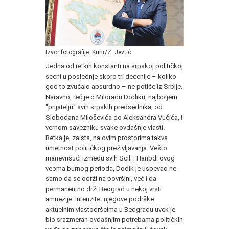
Izvor fotografije: Kurir/Z. Jevtić
Jedna od retkih konstanti na srpskoj političkoj
sceni u poslednje skoro tri decenije – koliko
god to zvučalo apsurdno – ne potiče iz Srbije.
Naravno, reč je o Miloradu Dodiku, najboljem
"prijatelju" svih srpskih predsednika, od
Slobodana Miloševića do Aleksandra Vučića, i
vernom savezniku svake ovdašnje vlasti.
Retka je, zaista, na ovim prostorima takva
umetnost političkog preživljavanja. Vešto
manevrišući između svih Scili i Haribdi ovog
veoma burnog perioda, Dodik je uspevao ne
samo da se održi na površini, već i da
permanentno drži Beograd u nekoj vrsti
amnezije. Intenzitet njegove podrške
aktuelnim vlastodršcima u Beogradu uvek je
bio srazmeran ovdašnjim potrebama političkih