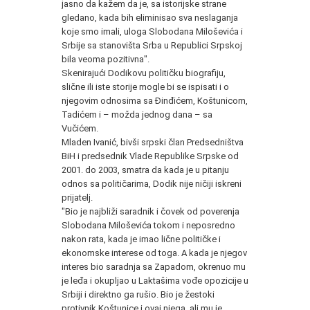
jasno da kažem da je, sa istorijske strane
gledano, kada bih eliminisao sva neslaganja
koje smo imali, uloga Slobodana Miloševića i
Srbije sa stanovišta Srba u Republici Srpskoj
bila veoma pozitivna".
Skenirajući Dodikovu političku biografiju,
slične ili iste storije mogle bi se ispisati i o
njegovim odnosima sa Đinđićem, Koštunicom,
Tadićem i – možda jednog dana – sa
Vučićem.
Mladen Ivanić, bivši srpski član Predsedništva
BiH i predsednik Vlade Republike Srpske od
2001. do 2003, smatra da kada je u pitanju
odnos sa političarima, Dodik nije ničiji iskreni
prijatelj.
"Bio je najbliži saradnik i čovek od poverenja
Slobodana Miloševića tokom i neposredno
nakon rata, kada je imao lične političke i
ekonomske interese od toga. A kada je njegov
interes bio saradnja sa Zapadom, okrenuo mu
je leđa i okupljao u Laktašima vođe opozicije u
Srbiji i direktno ga rušio. Bio je žestoki
protivnik Koštunice i ovaj njega, ali mu je