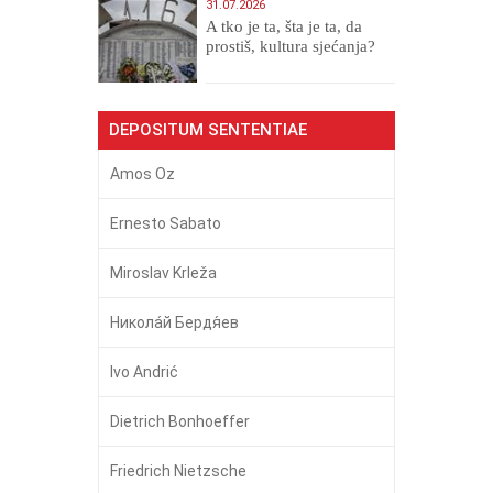
31.07.2026
A tko je ta, šta je ta, da
prostiš, kultura sjećanja?
DEPOSITUM SENTENTIAE
Amos Oz
Ernesto Sabato
Miroslav Krleža
Никола́й Бердя́ев
Ivo Andrić
Dietrich Bonhoeffer
Friedrich Nietzsche