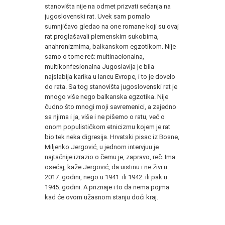
stanovišta nije na odmet prizvati sećanja na
jugoslovenski rat. Uvek sam pomalo
sumnjičavo gledao na one romane koji su ovaj
rat proglašavali plemenskim sukobima,
anahronizmima, balkanskom egzotikom. Nije
samo o tome reč: multinacionalna,
multikonfesionalna Jugoslavija je bila
najslabija karika u lancu Evrope, i to je dovelo
do rata. Sa tog stanovišta jugoslovenski rat je
mnogo više nego balkanska egzotika. Nije
čudno što mnogi moji savremenici, a zajedno
sa njima i ja, više i ne pišemo o ratu, već o
onom populističkom etnicizmu kojem je rat
bio tek neka digresija. Hrvatski pisac iz Bosne,
Miljenko Jergović, u jednom intervjuu je
najtačnije izrazio o čemu je, zapravo, reč. Ima
osećaj, kaže Jergović, da uistinu i ne živi u
2017. godini, nego u 1941. ili 1942. ili pak u
1945. godini. A priznaje i to da nema pojma
kad će ovom užasnom stanju doći kraj.