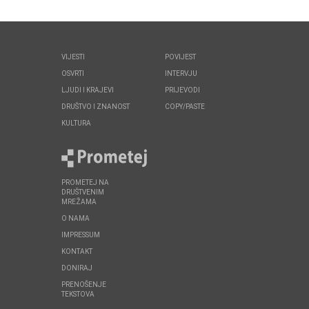
VIJESTI
POVIJEST
OSVRTI
INTERVJU
LJUDI I KRAJEVI
PRIJEVODI
DRUŠTVO I ZNANOST
COPY/PASTE
KULTURA
PROMETEJ NA
DRUŠTVENIM
MREŽAMA
O NAMA
IMPRESSUM
KONTAKT
DONIRAJ
PRENOŠENJE
TEKSTOVA