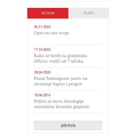
BEZDAN
VIJESTI
06.11.2023
​Opet on ono svoje
17.10.2022
Kako se boriti za građansku
državu: vodič od 7 tačaka
28.04.2020
Portal Antimigrant: poziv na
otvaranje logora i progon
migranata poput bijesnih kerova
18.06.2016
Prilozi za novu Antologiju
suvremene hrvatske gluposti:
Kolinda i ekipa o navijačkim
huliganima
ARHIVA