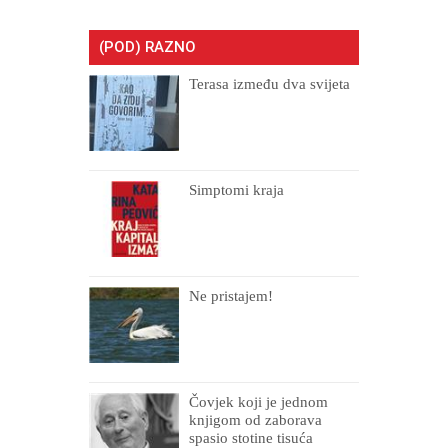
(POD) RAZNO
Terasa između dva svijeta
Simptomi kraja
Ne pristajem!
Čovjek koji je jednom
knjigom od zaborava
spasio stotine tisuća