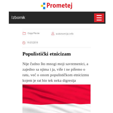
Izbornik
Copy/Paste
autonomija.info
19.05.2019
Populistički etnicizam
Nije čudno što mnogi moji savremenici, a
zajedno sa njima i ja, više i ne pišemo o
ratu, već o onom populističkom etnicizmu
kojem je rat bio tek neka digresija