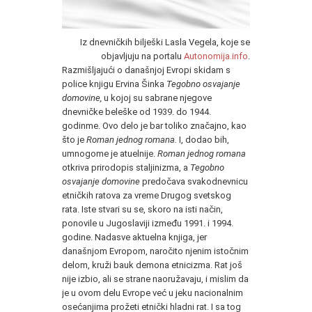
Iz dnevničkih bilješki Lasla Vegela, koje se
objavljuju na portalu
Autonomija.info
.
Razmišljajući o današnjoj Evropi skidam s
police knjigu Ervina Šinka
Tegobno osvajanje
domovine,
u kojoj su sabrane njegove
dnevničke beleške od 1939. do 1944.
godinme. Ovo delo je bar toliko značajno, kao
što je
Roman jednog romana.
I, dodao bih,
umnogome je atuelnije.
Roman jednog romana
otkriva prirodopis staljinizma, a
Tegobno
osvajanje domovine
predočava svakodnevnicu
etničkih ratova za vreme Drugog svetskog
rata. Iste stvari su se, skoro na isti način,
ponovile u Jugoslaviji između 1991. i 1994.
godine. Nadasve aktuelna knjiga, jer
današnjom Evropom, naročito njenim istočnim
delom, kruži bauk demona etnicizma. Rat još
nije izbio, ali se strane naoružavaju, i mislim da
je u ovom delu Evrope već u jeku nacionalnim
osećanjima prožeti etnički hladni rat. I sa tog