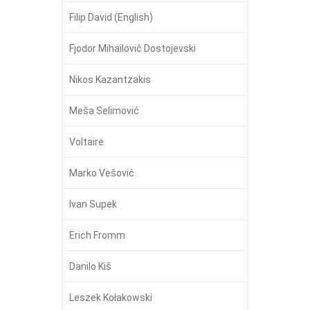
Filip David (English)
Fjodor Mihailovič Dostojevski
Nikos Kazantzakis
Meša Selimović
Voltaire
Marko Vešović
Ivan Supek
Erich Fromm
Danilo Kiš
Leszek Kołakowski