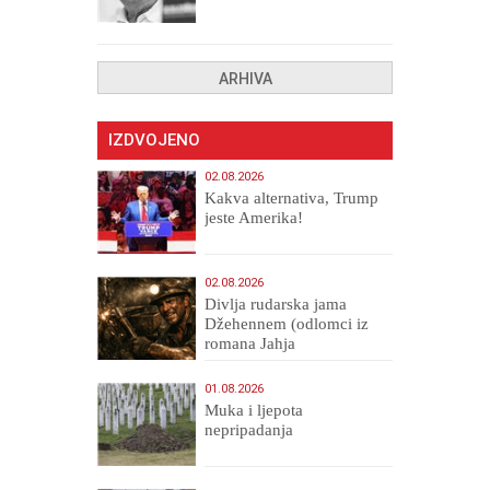
drugih, prokletih i
uništenih
ARHIVA
IZDVOJENO
02.08.2026
Kakva alternativa, Trump
jeste Amerika!
02.08.2026
Divlja rudarska jama
Džehennem (odlomci iz
romana Jahja
Veličanstveni)
01.08.2026
Muka i ljepota
nepripadanja