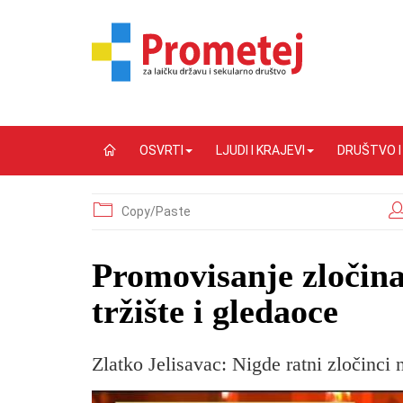
OSVRTI
LJUDI I KRAJEVI
DRUŠTVO 
Copy/Paste
Promovisanje zločina
tržište i gledaoce
Zlatko Jelisavac: Nigde ratni zločinci n