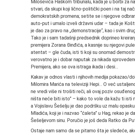
Miloševića Haškom tribunalu, kada je u borbi za 
stvari, da skupi koji lično-politički poen i na taj nač
demokratskih promena; setite se i njegove odbrane 
auto-put i umalo izveli državni udar – tada je Ko
je dao za pravo na „demonstracije“, kao i svim drug
Tako je i sam tadašnji predsednik doprineo kreiran
premijera Zorana Đinđića, a kasnije su njegovi puleni
atentat – gle čuda, isti ti koji su onomad demostrira
verovatno je i dobar naputak za nikada sprovedenu 
Premijera, ako se ova istraga ikada i desi…
Kakav je odnos vlasti i njihovih medija pokazao/do
Milomira Marića na televiziji Hepi… O već ustaljen
ne vredi više ni trošiti reči, ali ovaj poziv osuđen
ništa neće biti isto” – kako to vole da kažu ti ist
a Vojislavu Šešelju je dao podršku uz malu opasku
Mladića, koji je i nazvao “ćaleta” u Hag, rekao je d
Šešeljevom sinu. Poručio je još deda Ratko da Put
Ostaje nam samo da se pitamo šta je sledeće, ako i