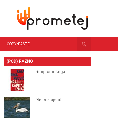
COPY/PASTE
(POD) RAZNO
Simptomi kraja
Ne pristajem!