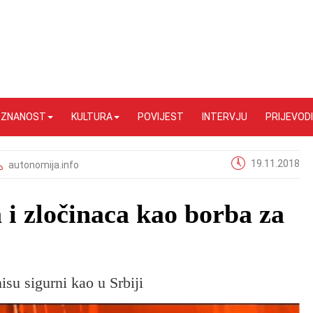
I ZNANOST
KULTURA
POVIJEST
INTERVJU
PRIJEVODI
19.11.2018
autonomija.info
 i zločinaca kao borba za
isu sigurni kao u Srbiji