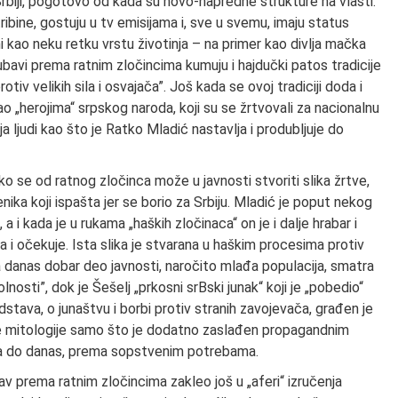
 Srbiji, pogotovo od kada su novo-napredne strukture na vlasti.
 tribine, gostuju u tv emisijama i, sve u svemu, imaju status
ni kao neku retku vrstu životinja – na primer kao divlja mačka
ljubavi prema ratnim zločincima kumuju i hajdučki patos tradicije
tiv velikih sila i osvajača”. Još kada se ovoj tradiciji doda i
 „herojima“ srpskog naroda, koji su se žrtvovali za nacionalnu
a ljudi kao što je Ratko Mladić nastavlja i produbljuje do
o se od ratnog zločinca može u javnosti stvoriti slika žrtve,
nika koji ispašta jer se borio za Srbiju. Mladić je poput nekog
 i kada je u rukama „haških zločinaca“ on je i dalje hrabar i
a i očekuje. Ista slika je stvarana u haškim procesima protiv
a danas dobar deo javnosti, naročito mlađa populacija, smatra
olnosti”, dok je Šešelj „prkosni srBski junak“ koji je „pobedio“
dstava, o junaštvu i borbi protiv stranih zavojevača, građen je
ke mitologije samo što je dodatno zaslađen propagandnim
vića do danas, prema sopstvenim potrebama.
av prema ratnim zločincima zakleo još u „aferi“ izručenja