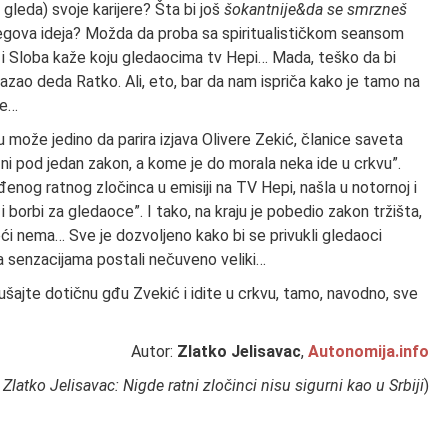
 gleda) svoje karijere? Šta bi još
šokantnije&da se smrzneš
njegova ideja? Možda da proba sa spiritualističkom seansom
a i Sloba kaže koju gledaocima tv Hepi… Mada, teško da bi
zao deda Ratko. Ali, eto, bar da nam ispriča kako je tamo na
ke…
že jedino da parira izjava Olivere Zekić, članice saveta
 ni pod jedan zakon, a kome je do morala neka ide u crkvu”.
đenog ratnog zločinca u emisiji na TV Hepi, našla u notornoj i
 i borbi za gledaoce”. I tako, na kraju je pobedio zakon tržišta,
oći nema… Sve je dozvoljeno kako bi se privukli gledaoci
 za senzacijama postali nečuveno veliki…
lušajte dotičnu gđu Zvekić i idite u crkvu, tamo, navodno, sve
Autor:
Zlatko Jelisavac
,
Autonomija.info
:
Zlatko Jelisavac: Nigde ratni zločinci nisu sigurni kao u Srbiji
)