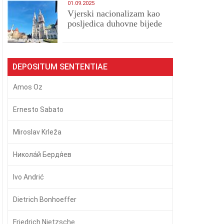
01.09.2025
​Vjerski nacionalizam kao
posljedica duhovne bijede
DEPOSITUM SENTENTIAE
Amos Oz
Ernesto Sabato
Miroslav Krleža
Никола́й Бердя́ев
Ivo Andrić
Dietrich Bonhoeffer
Friedrich Nietzsche