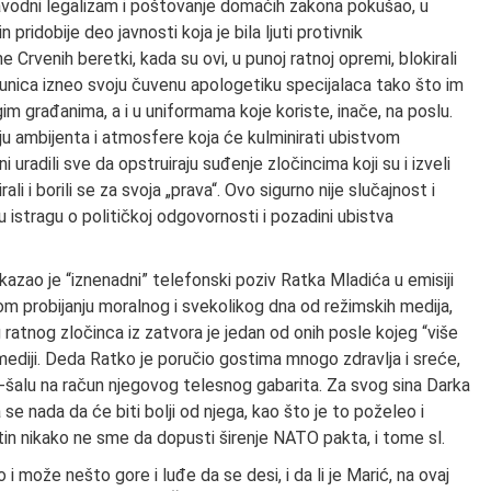
navodni legalizam i poštovanje domaćih zakona pokušao, u
in pridobije deo javnosti koja je bila ljuti protivnik
Crvenih beretki, kada su ovi, u punoj ratnoj opremi, blokirali
štunica izneo svoju čuvenu apologetiku specijalaca tako što im
im građanima, a i u uniformama koje koriste, inače, na poslu.
ju ambijenta i atmosfere koja će kulminirati ubistvom
 uradili sve da opstruiraju suđenje zločincima koji su i izveli
li i borili se za svoja „prava“. Ovo sigurno nije slučajnost i
istragu o političkoj odgovornosti i pozadini ubistva
kazao je “iznenadni” telefonski poziv Ratka Mladića u emisiji
om probijanju moralnog i svekolikog dna od režimskih medija,
og ratnog zločinca iz zatvora je jedan od onih posle kojeg “više
i mediji. Deda Ratko je poručio gostima mnogo zdravlja i sreće,
-šalu na račun njegovog telesnog gabarita. Za svog sina Darka
a se nada da će biti bolji od njega, kao što je to poželeo i
in nikako ne sme da dopusti širenje NATO pakta, i tome sl.
 može nešto gore i luđe da se desi, i da li je Marić, na ovaj