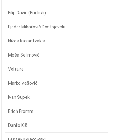
Filip David (English)
Fjodor Mihailovič Dostojevski
Nikos Kazantzakis
Meša Selimović
Voltaire
Marko Vešović
Ivan Supek
Erich Fromm
Danilo Kiš
Leszek Kołakowski