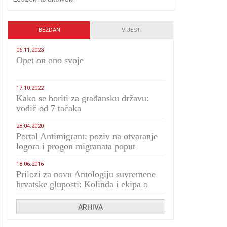
BEZDAN
VIJESTI
06.11.2023
​Opet on ono svoje
17.10.2022
Kako se boriti za građansku državu:
vodič od 7 tačaka
28.04.2020
Portal Antimigrant: poziv na otvaranje
logora i progon migranata poput
bijesnih kerova
18.06.2016
Prilozi za novu Antologiju suvremene
hrvatske gluposti: Kolinda i ekipa o
navijačkim huliganima
ARHIVA