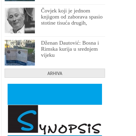
Čovjek koji je jednom
knjigom od zaborava spasio
stotine tisuća drugih,
prokletih i uništenih
Dženan Dautović: Bosna i
Rimska kurija u srednjem
vijeku
ARHIVA