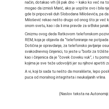
način, dotakao vrh (ili pak dno – kako ko već na to
mogao da izmisli Marić, ako je uopšte ovo i bila 
gde bi pripozvali duh Slobodana Miloševića, pa d
Milošević rekao nešto drugo od onog što je već ka
onom svetu, kao i da li ima pravde za srBske juna
Cinizmu ovog deda Ratkovom telefonskom pozivu mo
REM, koja je objavila da “telefoniranje ne potpada
Dotična je opravdanje, za telefonsko javljanje osu
svakodnevnoj činjenici, to jeste u “borbi za tržište
kao i činjenica da je “čovek čoveku vuk”, i tu pom
kojima je sve teže udovoljiti jer su njihovi apetiti
A vi, koji bi sada tu nešto da morališete, lepo pos
puca od moralnog integriteta i neukaljanih vrlina.
(Naslov teksta na Autonomiji