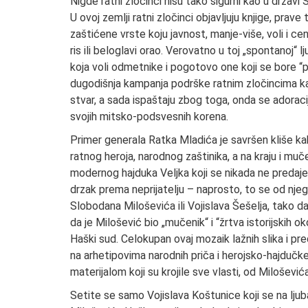
Nigde ratni zločinci nisu tako sigurni kao u državi
U ovoj zemlji ratni zločinci objavljuju knjige, prave
zaštićene vrste koju javnost, manje-više, voli i ce
ris ili beloglavi orao. Verovatno u toj „spontanoj“ 
koja voli odmetnike i pogotovo one koji se bore “pro
dugodišnja kampanja podrške ratnim zločincima kao
stvar, a sada ispaštaju zbog toga, onda se adoracij
svojih mitsko-podsvesnih korena.
Primer generala Ratka Mladića je savršen kliše kak
ratnog heroja, narodnog zaštinika, a na kraju i muče
modernog hajduka Veljka koji se nikada ne predaje, a
drzak prema neprijatelju – naprosto, to se od njeg
Slobodana Miloševića ili Vojislava Šešelja, tako d
da je Milošević bio „mučenik“ i “žrtva istorijskih ok
Haški sud. Celokupan ovaj mozaik lažnih slika i pre
na arhetipovima narodnih priča i herojsko-hajduč
materijalom koji su krojile sve vlasti, od Miloše
Setite se samo Vojislava Koštunice koji se na ljub