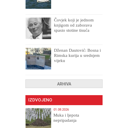
Čovjek koji je jednom
knjigom od zaborava
spasio stotine tisuća
drugih, prokletih i
uništenih
Dženan Dautović: Bosna i
Rimska kurija u srednjem
vijeku
ARHIVA
IZDVOJENO
01.08.2026
Muka i ljepota
nepripadanja