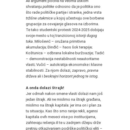
Ali argument počiva na veoma uskom
shvatanju
politike
odnosno da je politika ono
što rade političke partije i stranke, jedna vrsta
tržišne utakmice
u kojoj učestvuju ove borbene
grupacije za osvajanje glasova na izborima.
Te tako studentski protesti 2024-2025 dobijaju
svoje mesto u toj tranzicionoj
istoriji dugog
toka
. Milošević – oružana primitivna
akumulacija; Đinđić – haos šok terapije;
Koštunica – odbrana lokalne buržoazije; Tadić
– demonstracija nestabilnosti neautoritarne
vlasti; Vučić – autokratija ekonomske i klasne
stabilnosti. Za njom dolazi, zapravo,
pravna
država
ali i
beskrajni horizont jednog te istog.
A onda dolazi štrajk!
Jer odmah nakon smene vlasti dolazi nam još
jedan štrajk. Ali ne mislimo na štrajk građana,
mislimo na štrajk kapitala: jer ima on i plan za
tu situaciju. Kao što smo ranije rekli, agensi
kapitala ovih meseci vise po institucijama,
zahtevaju rešenja
ili
te u zadnjem džepu drže
pretnju otkazivanjem podrške političkoj eliti –