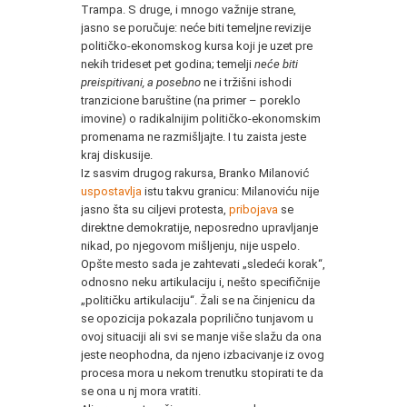
Trampa. S druge, i mnogo važnije strane,
jasno se poručuje: neće biti temeljne revizije
političko-ekonomskog kursa koji je uzet pre
nekih trideset pet godina; temelji
neće biti
preispitivani, a posebno
ne i tržišni ishodi
tranzicione baruštine (na primer – poreklo
imovine) o radikalnijim političko-ekonomskim
promenama ne razmišljajte. I tu zaista jeste
kraj diskusije.
Iz sasvim drugog rakursa, Branko Milanović
uspostavlja
istu takvu granicu: Milanoviću nije
jasno šta su ciljevi protesta,
pribojava
se
direktne demokratije, neposredno upravljanje
nikad, po njegovom mišljenju, nije uspelo.
Opšte mesto sada je zahtevati „sledeći korak“,
odnosno neku artikulaciju i, nešto specifičnije
„političku artikulaciju“. Žali se na činjenicu da
se opozicija pokazala poprilično tunjavom u
ovoj situaciji ali svi se manje više slažu da ona
jeste neophodna, da njeno izbacivanje iz ovog
procesa mora u nekom trenutku stopirati te da
se ona u nj mora vratiti.