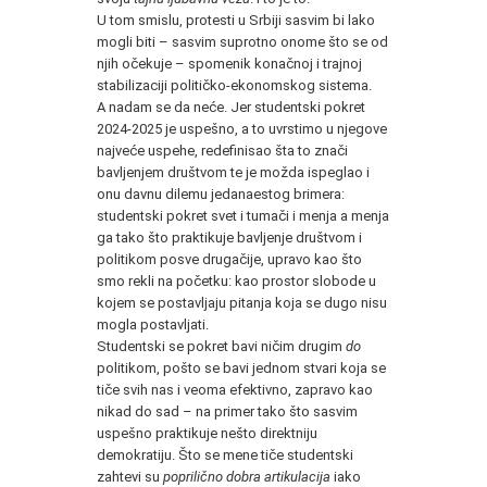
U tom smislu, protesti u Srbiji sasvim bi lako
mogli biti – sasvim suprotno onome što se od
njih očekuje – spomenik konačnoj i trajnoj
stabilizaciji političko-ekonomskog sistema.
A nadam se da neće. Jer studentski pokret
2024-2025 je uspešno, a to uvrstimo u njegove
najveće uspehe, redefinisao šta to znači
bavljenjem društvom te je možda ispeglao i
onu davnu dilemu jedanaestog brimera:
studentski pokret svet i tumači i menja a menja
ga tako što praktikuje bavljenje društvom i
politikom posve drugačije, upravo kao što
smo rekli na početku: kao prostor slobode u
kojem se postavljaju pitanja koja se dugo nisu
mogla postavljati.
Studentski se pokret bavi ničim drugim
do
politikom, pošto se bavi jednom stvari koja se
tiče svih nas i veoma efektivno, zapravo kao
nikad do sad – na primer tako što sasvim
uspešno praktikuje nešto direktniju
demokratiju. Što se mene tiče studentski
zahtevi su
poprilično dobra artikulacija
iako