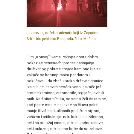
Lazarevac, doček studenata koji iz Zapadne
Srbije idu peške ka Beogradu; Foto: Mašina
Film „Konvoj“ Sema Pekinpa dosta dobro
pokazuje
neposredni
proces nastajanja
društvenog pokreta: trojica kamiondžija se
zakače sa korumpiranim pandurom i
pokušavaju da zbrišu preko državne granice.
Iza njih se, sasvim neočekivano, nakače još
stotine kamiona, automobile, tegljača, ovih ili
onih. Kad pitate Patka, on samo želi da utekne,
kad pitate ostale, nailazite na čitavu paletu
manje ili više artikulisanih političkih otpora,
zahteva i artikulacija: neki kukaju na Niksona,
neki na položaj crnaca, neki na radne uslove,
neki bulazne, neki samo hoće da se zabave.