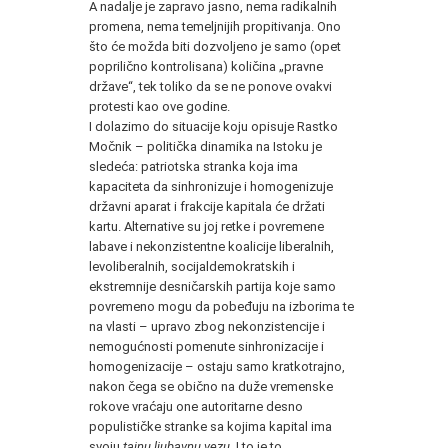
A nadalje je zapravo jasno, nema radikalnih
promena, nema temeljnijih propitivanja. Ono
što će možda biti dozvoljeno je samo (opet
poprilično kontrolisana) količina „pravne
države“, tek toliko da se ne ponove ovakvi
protesti kao ove godine.
I dolazimo do situacije koju opisuje Rastko
Močnik – politička dinamika na Istoku je
sledeća: patriotska stranka koja ima
kapaciteta da sinhronizuje i homogenizuje
državni aparat i frakcije kapitala će držati
kartu. Alternative su joj retke i povremene
labave i nekonzistentne koalicije liberalnih,
levoliberalnih, socijaldemokratskih i
ekstremnije desničarskih partija koje samo
povremeno mogu da pobeđuju na izborima te
na vlasti – upravo zbog nekonzistencije i
nemogućnosti pomenute sinhronizacije i
homogenizacije – ostaju samo kratkotrajno,
nakon čega se obično na duže vremenske
rokove vraćaju one autoritarne desno
populističke stranke sa kojima kapital ima
svoju
tajnu ljubavnu vezu
. I to je to.