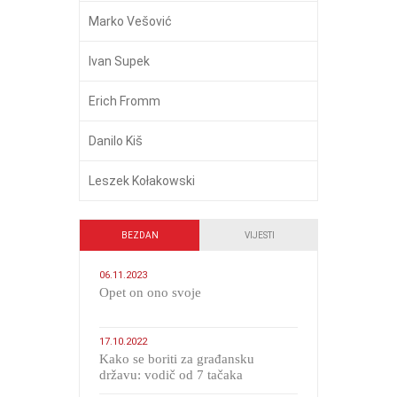
Marko Vešović
Ivan Supek
Erich Fromm
Danilo Kiš
Leszek Kołakowski
BEZDAN
VIJESTI
06.11.2023
​Opet on ono svoje
17.10.2022
Kako se boriti za građansku
državu: vodič od 7 tačaka