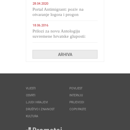
28.04.2020
Portal Antimigrant: poziv na
otvaranje logora i progon
migranata poput bijesnih kerova
18.06.2016
Prilozi za novu Antologiju
suvremene hrvatske gluposti:
Kolinda i ekipa o navijačkim
huliganima
ARHIVA
VIJESTI
POVIJEST
OSVRTI
INTERVJU
LJUDI I KRAJEVI
PRIJEVODI
DRUŠTVO I ZNANOST
COPY/PASTE
KULTURA