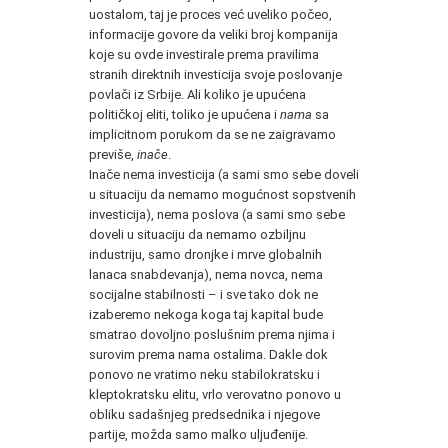
uostalom, taj je proces već uveliko počeo,
informacije govore da veliki broj kompanija
koje su ovde investirale prema pravilima
stranih direktnih investicija svoje poslovanje
povlači iz Srbije. Ali koliko je upućena
političkoj eliti, toliko je upućena i
nama
sa
implicitnom porukom da se ne zaigravamo
previše,
inače
.
Inače nema investicija (a sami smo sebe doveli
u situaciju da nemamo mogućnost sopstvenih
investicija), nema poslova (a sami smo sebe
doveli u situaciju da nemamo ozbiljnu
industriju, samo dronjke i mrve globalnih
lanaca snabdevanja), nema novca, nema
socijalne stabilnosti – i sve tako dok ne
izaberemo nekoga koga taj kapital bude
smatrao dovoljno poslušnim prema njima i
surovim prema nama ostalima. Dakle dok
ponovo ne vratimo neku stabilokratsku i
kleptokratsku elitu, vrlo verovatno ponovo u
obliku sadašnjeg predsednika i njegove
partije, možda samo malko uljuđenije.