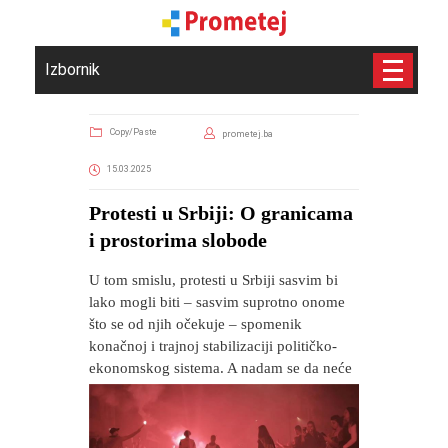
Izbornik
Copy/Paste
prometej.ba
15.03.2025
Protesti u Srbiji: O granicama
i prostorima slobode
U tom smislu, protesti u Srbiji sasvim bi
lako mogli biti – sasvim suprotno onome
što se od njih očekuje – spomenik
konačnoj i trajnoj stabilizaciji političko-
ekonomskog sistema. A nadam se da neće