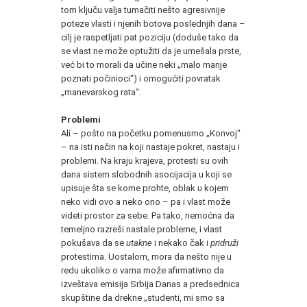
tom ključu valja tumačiti nešto agresivnije
poteze vlasti i njenih botova poslednjih dana –
cilj je raspetljati pat poziciju (doduše tako da
se vlast ne može optužiti da je umešala prste,
već bi to morali da učine neki „malo manje
poznati počinioci“) i omogućiti povratak
„manevarskog rata“.
Problemi
Ali – pošto na početku pomenusmo „Konvoj“
– na isti način na koji nastaje pokret, nastaju i
problemi. Na kraju krajeva, protesti su ovih
dana sistem slobodnih asocijacija u koji se
upisuje šta se kome prohte, oblak u kojem
neko vidi ovo a neko ono – pa i vlast može
videti prostor za sebe. Pa tako, nemoćna da
temeljno razreši nastale probleme, i vlast
pokušava da se
utakne
i nekako čak i
pridruži
protestima. Uostalom, mora da nešto nije u
redu ukoliko o vama može afirmativno da
izveštava emisija Srbija Danas a predsednica
skupštine da drekne „studenti, mi smo sa