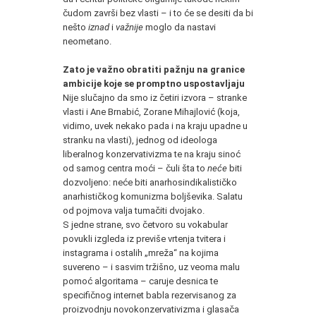
čudom završi bez vlasti – i to će se desiti da bi
nešto
iznad
i
važnije
moglo da nastavi
neometano.
Zato je važno obratiti pažnju na granice
ambicije koje se promptno uspostavljaju
Nije slučajno da smo iz četiri izvora – stranke
vlasti i Ane Brnabić, Zorane Mihajlović (koja,
vidimo, uvek nekako pada i na kraju upadne u
stranku na vlasti), jednog od ideologa
liberalnog konzervativizma te na kraju sinoć
od samog centra moći – čuli šta to
neće
biti
dozvoljeno: neće biti anarhosindikalističko
anarhističkog komunizma boljševika. Salatu
od pojmova valja tumačiti dvojako.
S jedne strane, svo četvoro su vokabular
povukli izgleda iz previše vrtenja tvitera i
instagrama i ostalih „mreža“ na kojima
suvereno – i sasvim tržišno, uz veoma malu
pomoć algoritama – caruje desnica te
specifičnog internet babla rezervisanog za
proizvodnju novokonzervativizma i glasača