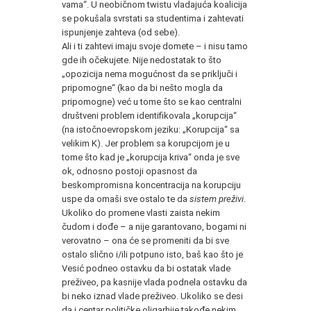
vama“. U neobičnom twistu vladajuća koalicija
se pokušala svrstati sa studentima i zahtevati
ispunjenje zahteva (od sebe).
Ali i ti zahtevi imaju svoje domete – i nisu tamo
gde ih očekujete. Nije nedostatak to što
„opozicija nema mogućnost da se priključi i
pripomogne“ (kao da bi nešto mogla da
pripomogne) već u tome što se kao centralni
društveni problem identifikovala „korupcija“
(na istočnoevropskom jeziku: „Korupcija“ sa
velikim K). Jer problem sa korupcijom je u
tome što kad je „korupcija kriva“ onda je sve
ok, odnosno postoji opasnost da
beskompromisna koncentracija na korupciju
uspe da omaši sve ostalo te da
sistem preživi
.
Ukoliko do promene vlasti zaista nekim
čudom i dođe – a nije garantovano, bogami ni
verovatno – ona će se promeniti da bi sve
ostalo slično i/ili potpuno isto, baš kao što je
Vesić podneo ostavku da bi ostatak vlade
preživeo, pa kasnije vlada podnela ostavku da
bi neko iznad vlade preživeo. Ukoliko se desi
da i centar političke oligarhije takođe nekim