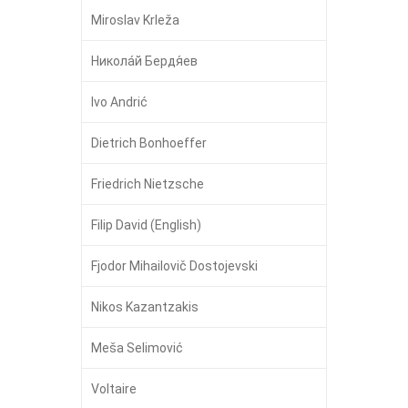
Miroslav Krleža
Никола́й Бердя́ев
Ivo Andrić
Dietrich Bonhoeffer
Friedrich Nietzsche
Filip David (English)
Fjodor Mihailovič Dostojevski
Nikos Kazantzakis
Meša Selimović
Voltaire