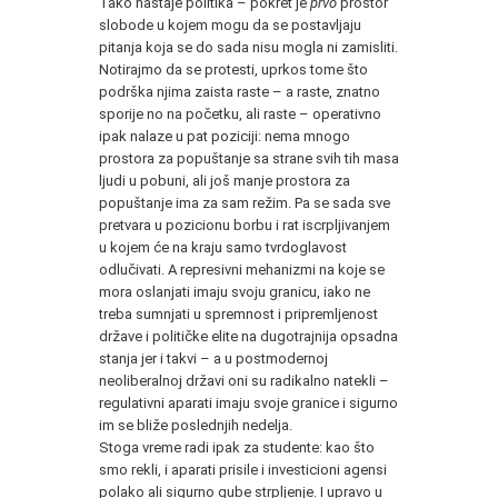
Tako nastaje politika – pokret je
prvo
prostor
slobode u kojem mogu da se postavljaju
pitanja koja se do sada nisu mogla ni zamisliti.
Notirajmo da se protesti, uprkos tome što
podrška njima zaista raste – a raste, znatno
sporije no na početku, ali raste – operativno
ipak nalaze u pat poziciji: nema mnogo
prostora za popuštanje sa strane svih tih masa
ljudi u pobuni, ali još manje prostora za
popuštanje ima za sam režim. Pa se sada sve
pretvara u pozicionu borbu i rat iscrpljivanjem
u kojem će na kraju samo tvrdoglavost
odlučivati. A represivni mehanizmi na koje se
mora oslanjati imaju svoju granicu, iako ne
treba sumnjati u spremnost i pripremljenost
države i političke elite na dugotrajnija opsadna
stanja jer i takvi – a u postmodernoj
neoliberalnoj državi oni su radikalno natekli –
regulativni aparati imaju svoje granice i sigurno
im se bliže poslednjih nedelja.
Stoga vreme radi ipak za studente: kao što
smo rekli, i aparati prisile i investicioni agensi
polako ali sigurno gube strpljenje. I upravo u