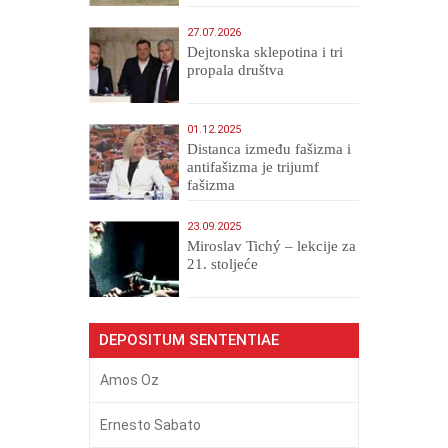
27.07.2026
Dejtonska sklepotina i tri
propala društva
01.12.2025
Distanca između fašizma i
antifašizma je trijumf
fašizma
23.09.2025
Miroslav Tichý – lekcije za
21. stoljeće
DEPOSITUM SENTENTIAE
Amos Oz
Ernesto Sabato