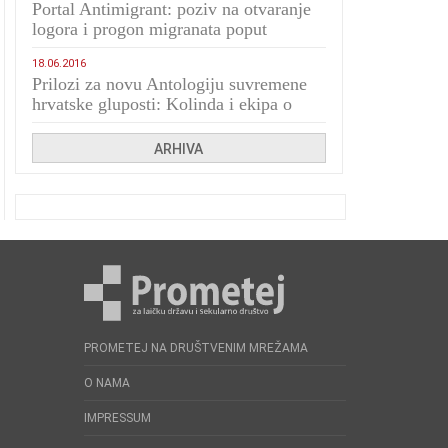
Portal Antimigrant: poziv na otvaranje
logora i progon migranata poput
bijesnih kerova
18.06.2016
Prilozi za novu Antologiju suvremene
hrvatske gluposti: Kolinda i ekipa o
navijačkim huliganima
ARHIVA
PROMETEJ NA DRUŠTVENIM MREŽAMA
O NAMA
IMPRESSUM