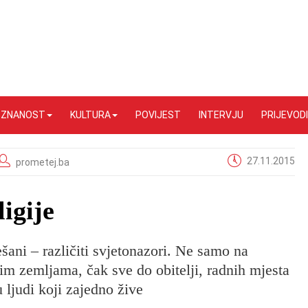
I ZNANOST
KULTURA
POVIJEST
INTERVJU
PRIJEVODI
27.11.2015
prometej.ba
ligije
šani – različiti svjetonazori. Ne samo na
im zemljama, čak sve do obitelji, radnih mjesta
u ljudi koji zajedno žive