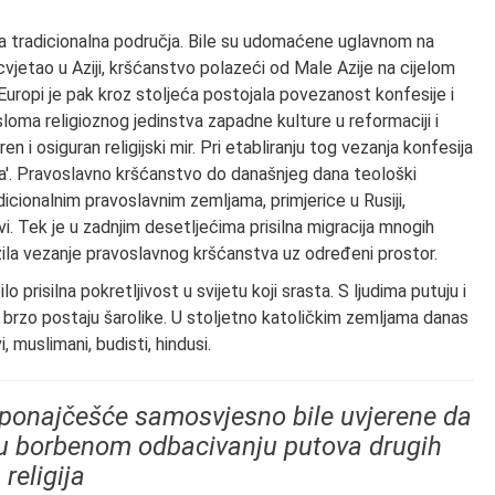
oja tradicionalna područja. Bile su udomaćene uglavnom na
cvjetao u Aziji, kršćanstvo polazeći od Male Azije na cijelom
 Europi je pak kroz stoljeća postojala povezanost konfesije i
 sloma religioznog jedinstva zapadne kulture u reformaciji i
en i osiguran religijski mir. Pri etabliranju tog vezanja konfesija
ćenja'. Pravoslavno kršćanstvo do današnjeg dana teološki
radicionalnim pravoslavnim zemljama, primjerice u Rusiji,
vi. Tek je u zadnjim desetljećima prisilna migracija mnogih
ažila vezanje pravoslavnog kršćanstva uz određeni prostor.
 prisilna pokretljivost u svijetu koji srasta. S ljudima putuju i
e brzo postaju šarolike. U stoljetno katoličkim zemljama danas
i, muslimani, budisti, hindusi.
je ponajčešće samosvjesno bile uvjerene da
to u borbenom odbacivanju putova drugih
religija