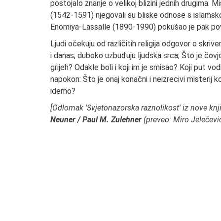
postojalo znanje o velikoj blizini jednih drugima. M
(1542-1591) njegovali su bliske odnose s islams
Enomiya-Lassalle (1890-1990) pokušao je pak pov
Ljudi očekuju od različitih religija odgovor o skr
i danas, duboko uzbuđuju ljudska srca; Što je čovje
grijeh? Odakle boli i koji im je smisao? Koji put vo
napokon: Što je onaj konačni i neizrecivi misterij 
idemo?
[Odlomak 'Svjetonazorska raznolikost' iz nove knj
Neuner / Paul M. Zulehner
(preveo: Miro Jelečević)