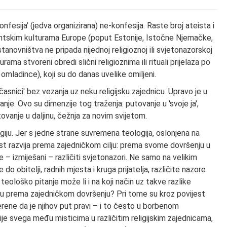
konfesija' (jedva organizirana) ne-konfesija. Raste broj ateista i
tantskim kulturama Europe (poput Estonije, Istočne Njemačke,
anovništva ne pripada nijednoj religioznoj ili svjetonazorskoj
urama stvoreni obredi slični religioznima ili rituali prijelaza po
mladince), koji su do danas uvelike omiljeni.
časnici' bez vezanja uz neku religijsku zajednicu. Upravo je u
je. Ovo su dimenzije tog traženja: putovanje u 'svoje ja',
tovanje u daljinu, čežnja za novim svijetom.
ogiju. Jer s jedne strane suvremena teologija, oslonjena na
est razvija prema zajedničkom cilju: prema svome dovršenju u
 – izmiješani – različiti svjetonazori. Ne samo na velikim
o obitelji, radnih mjesta i kruga prijatelja, različite nazore
teološko pitanje može li i na koji način uz takve razlike
utu prema zajedničkom dovršenju? Pri tome su kroz povijest
erene da je njihov put pravi – i to često u borbenom
rije svega među misticima u različitim religijskim zajednicama,