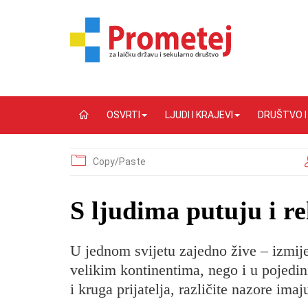
OSVRTI
LJUDI I KRAJEVI
DRUŠTVO 
Copy/Paste
​S ljudima putuju i re
U jednom svijetu zajedno žive – izmije
velikim kontinentima, nego i u pojedin
i kruga prijatelja, različite nazore imaj