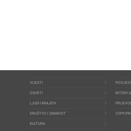
VIJESTI
POVIJES
OSVRTI
INTERVJ
LJUDI I KRAJEVI
PRIJEVOD
DRUŠTVO I ZNANOST
COPY/PA
KULTURA