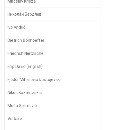
Miroslav Krleža
Никола́й Бердя́ев
Ivo Andrić
Dietrich Bonhoeffer
Friedrich Nietzsche
Filip David (English)
Fjodor Mihailovič Dostojevski
Nikos Kazantzakis
Meša Selimović
Voltaire