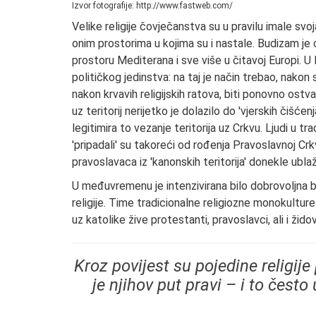
Izvor fotografije: http://www.fastweb.com/
Velike religije čovječanstva su u pravilu imale sv
onim prostorima u kojima su i nastale. Budizam je 
prostoru Mediterana i sve više u čitavoj Europi. U
političkog jedinstva: na taj je način trebao, nakon
nakon krvavih religijskih ratova, biti ponovno ostvar
uz teritorij nerijetko je dolazilo do 'vjerskih čiš
legitimira to vezanje teritorija uz Crkvu. Ljudi u t
'pripadali' su takoreći od rođenja Pravoslavnoj Crk
pravoslavaca iz 'kanonskih teritorija' donekle ubl
U međuvremenu je intenzivirana bilo dobrovoljna bilo
religije. Time tradicionalne religiozne monokultur
uz katolike žive protestanti, pravoslavci, ali i židov
K
roz povijest su pojedine religi
je njihov put pravi – i to čes