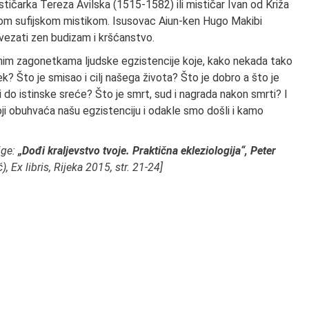
ističarka Tereza Avilska (1515-1582) ili mističar Ivan od Križa
kom sufijskom mistikom. Isusovac Aiun-ken Hugo Makibi
ezati zen budizam i kršćanstvo.
ivenim zagonetkama ljudske egzistencije koje, kako nekada tako
k? Što je smisao i cilj našega života? Što je dobro a što je
di do istinske sreće? Što je smrt, sud i nagrada nakon smrti? I
koji obuhvaća našu egzistenciju i odakle smo došli i kamo
ige:
„Dođi kraljevstvo tvoje. Praktična ekleziologija“, Peter
, Ex libris, Rijeka 2015, str. 21-24]