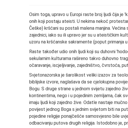
Osim toga, upravo u Europi raste broj ljudi čija je '
onih koji postaju ateisti. U nekima nekoć protes
Češke) kršćani su postali malena manjina. Većina st
zajednici, iako su ili upravo jer su u ateističkim kult
uzoru na kršćanske sakramente (poput primanja u o
Raste također udio onih ljudi koji su duhovni 'hodo
sekularnim kulturama rašireno takvo duhovno tragan
očaravanje, iscjeljivanje, zajedništvo, čvrstoća, pu
Svjetonazorska je šarolikost veliki izazov za teol
biblijske izvore, naglašava da se cjelokupna povij
Bogu. S druge strane u jednom svijetu zajedno žive
kontinentima, nego i u pojedinim zemljama, čak sve d
imaju ljudi koji zajedno žive. Odatle nastaje mučno 
povijest jednog Boga s jednim svijetom biti na p
pojedine religije ponajčešće samosvjesno bile uvj
odbacivanju putova drugih religija. Istodobno je, p