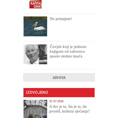
Ne pristajem!
Čovjek koji je jednom
knjigom od zaborava
spasio stotine tisuća
drugih, prokletih i
uništenih
ARHIVA
IZDVOJENO
31.07.2026
A tko je ta, šta je ta, da
prostiš, kultura sjećanja?