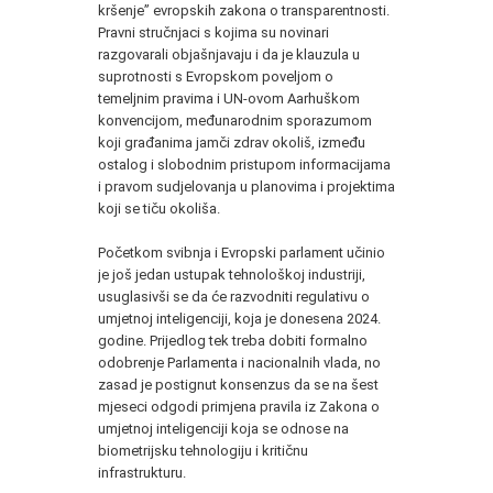
kršenje” evropskih zakona o transparentnosti.
Pravni stručnjaci s kojima su novinari
razgovarali objašnjavaju i da je klauzula u
suprotnosti s Evropskom poveljom o
temeljnim pravima i UN-ovom Aarhuškom
konvencijom, međunarodnim sporazumom
koji građanima jamči zdrav okoliš, između
ostalog i slobodnim pristupom informacijama
i pravom sudjelovanja u planovima i projektima
koji se tiču okoliša.
Početkom svibnja i Evropski parlament učinio
je još jedan ustupak tehnološkoj industriji,
usuglasivši se da će razvodniti regulativu o
umjetnoj inteligenciji, koja je donesena 2024.
godine. Prijedlog tek treba dobiti formalno
odobrenje Parlamenta i nacionalnih vlada, no
zasad je postignut konsenzus da se na šest
mjeseci odgodi primjena pravila iz Zakona o
umjetnoj inteligenciji koja se odnose na
biometrijsku tehnologiju i kritičnu
infrastrukturu.