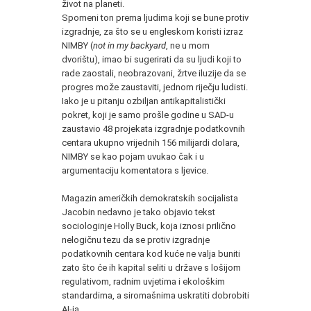
život na planeti.
Spomeni ton prema ljudima koji se bune protiv
izgradnje, za što se u engleskom koristi izraz
NIMBY (
not in my backyard
, ne u mom
dvorištu), imao bi sugerirati da su ljudi koji to
rade zaostali, neobrazovani, žrtve iluzije da se
progres može zaustaviti, jednom riječju ludisti.
Iako je u pitanju ozbiljan antikapitalistički
pokret, koji je samo prošle godine u SAD-u
zaustavio 48 projekata izgradnje podatkovnih
centara ukupno vrijednih 156 milijardi dolara,
NIMBY se kao pojam uvukao čak i u
argumentaciju komentatora s ljevice.
Magazin američkih demokratskih socijalista
Jacobin nedavno je tako objavio tekst
sociologinje Holly Buck, koja iznosi prilično
nelogičnu tezu da se protiv izgradnje
podatkovnih centara kod kuće ne valja buniti
zato što će ih kapital seliti u države s lošijom
regulativom, radnim uvjetima i ekološkim
standardima, a siromašnima uskratiti dobrobiti
AI-ja.