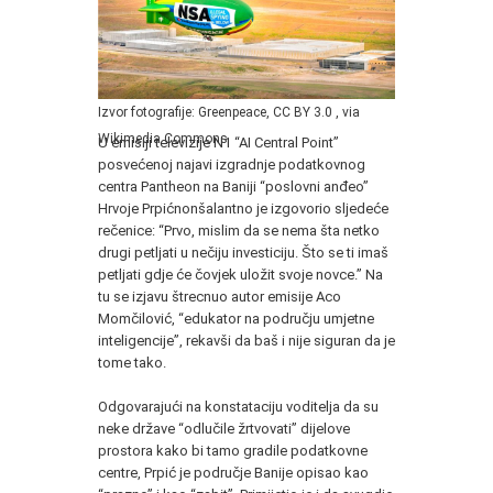
Izvor fotografije: Greenpeace, CC BY 3.0
, via
Wikimedia Commons
U emisiji televizije N1 “AI Central Point”
posvećenoj najavi izgradnje podatkovnog
centra Pantheon na Baniji “poslovni anđeo”
Hrvoje Prpićnonšalantno je izgovorio sljedeće
rečenice: “Prvo, mislim da se nema šta netko
drugi petljati u nečiju investiciju. Što se ti imaš
petljati gdje će čovjek uložit svoje novce.” Na
tu se izjavu štrecnuo autor emisije Aco
Momčilović, “edukator na području umjetne
inteligencije”, rekavši da baš i nije siguran da je
tome tako.
Odgovarajući na konstataciju voditelja da su
neke države “odlučile žrtvovati” dijelove
prostora kako bi tamo gradile podatkovne
centre, Prpić je područje Banije opisao kao