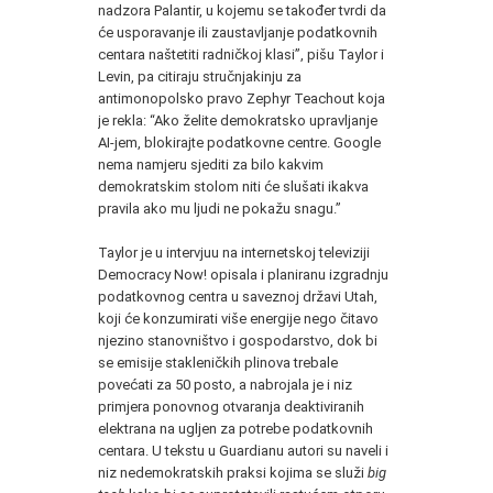
nadzora Palantir, u kojemu se također tvrdi da
će usporavanje ili zaustavljanje podatkovnih
centara naštetiti radničkoj klasi”, pišu Taylor i
Levin, pa citiraju stručnjakinju za
antimonopolsko pravo Zephyr Teachout koja
je rekla: “Ako želite demokratsko upravljanje
AI-jem, blokirajte podatkovne centre. Google
nema namjeru sjediti za bilo kakvim
demokratskim stolom niti će slušati ikakva
pravila ako mu ljudi ne pokažu snagu.”
Taylor je u intervjuu na internetskoj televiziji
Democracy Now! opisala i planiranu izgradnju
podatkovnog centra u saveznoj državi Utah,
koji će konzumirati više energije nego čitavo
njezino stanovništvo i gospodarstvo, dok bi
se emisije stakleničkih plinova trebale
povećati za 50 posto, a nabrojala je i niz
primjera ponovnog otvaranja deaktiviranih
elektrana na ugljen za potrebe podatkovnih
centara. U tekstu u Guardianu autori su naveli i
niz nedemokratskih praksi kojima se služi
big