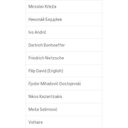
Miroslav Krleža
Никола́й Бердя́ев
Ivo Andrić
Dietrich Bonhoeffer
Friedrich Nietzsche
Filip David (English)
Fjodor Mihailovič Dostojevski
Nikos Kazantzakis
Meša Selimović
Voltaire