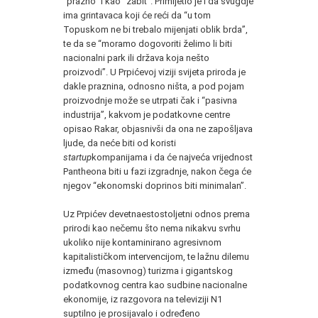
“prazno” i kao “zabit”. Primijetio je i da svugdje
ima grintavaca koji će reći da “u tom
Topuskom ne bi trebalo mijenjati oblik brda”,
te da se “moramo dogovoriti želimo li biti
nacionalni park ili država koja nešto
proizvodi”. U Prpićevoj viziji svijeta priroda je
dakle praznina, odnosno ništa, a pod pojam
proizvodnje može se utrpati čak i “pasivna
industrija”, kakvom je podatkovne centre
opisao Rakar, objasnivši da ona ne zapošljava
ljude, da neće biti od koristi
startup
kompanijama i da će najveća vrijednost
Pantheona biti u fazi izgradnje, nakon čega će
njegov “ekonomski doprinos biti minimalan”.
Uz Prpićev devetnaestostoljetni odnos prema
prirodi kao nečemu što nema nikakvu svrhu
ukoliko nije kontaminirano agresivnom
kapitalističkom intervencijom, te lažnu dilemu
između (masovnog) turizma i gigantskog
podatkovnog centra kao sudbine nacionalne
ekonomije, iz razgovora na televiziji N1
suptilno je prosijavalo i određeno