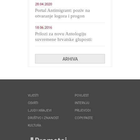
28.04.2020
Portal Antimigrant: poziv na
otvaranje logora i progon
migranata poput bijesnih kerova
18.06.2016
Prilozi za novu Antologiju
suvremene hrvatske gluposti:
Kolinda i ekipa o navijačkim
huliganima
ARHIVA
VIJESTI
POVIJEST
OSVRTI
INTERVJU
LJUDI I KRAJEVI
PRIJEVODI
DRUŠTVO I ZNANOST
COPY/PASTE
KULTURA