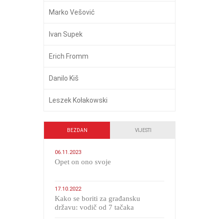
Marko Vešović
Ivan Supek
Erich Fromm
Danilo Kiš
Leszek Kołakowski
BEZDAN
VIJESTI
06.11.2023
​Opet on ono svoje
17.10.2022
Kako se boriti za građansku
državu: vodič od 7 tačaka