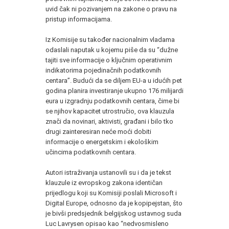
uvid čak ni pozivanjem na zakone o pravu na
pristup informacijama.
Iz Komisije su također nacionalnim vladama
odaslali naputak u kojemu piše da su “dužne
tajiti sve informacije o ključnim operativnim
indikatorima pojedinačnih podatkovnih
centara”. Budući da se diljem EU-a u idućih pet
godina planira investiranje ukupno 176 milijardi
eura u izgradnju podatkovnih centara, čime bi
se njihov kapacitet utrostručio, ova klauzula
znači da novinari, aktivisti, građani i bilo tko
drugi zainteresiran neće moći dobiti
informacije o energetskim i ekološkim
učincima podatkovnih centara.
Autori istraživanja ustanovili su i da je tekst
klauzule iz evropskog zakona identičan
prijedlogu koji su Komisiji poslali Microsoft i
Digital Europe, odnosno da je kopipejstan, što
je bivši predsjednik belgijskog ustavnog suda
Luc Lavrysen opisao kao “nedvosmisleno