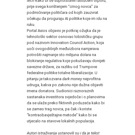
tech
kako bi se suprotstavili rastućem otporu,
prije svega korištenjem “crnog novca” za
podmićivanje političara od kojih zauzvrat
očekuju da proguraju AI politike koje im idu na
ruku.
Portal Axios objavio je potkraj ožujka da je
tehnološki sektor osnovao lobističku grupu
pod nazivom Innovation Council Action, koja
uoči ovogodišnjih međuizbora namjerava
potrošiti najmanje sto milijuna dolara na
blokiranje regulativa koje pokušavaju donijeti
savezne države, za razliku od Trumpove
federalne politike totalne liberalizacije. U
pitanju je takozvana
dark money
neprofitna
udruga, kakva po zakonu nije dužna objaviti
imena donatora. Sudionici raznoraznih
sastanaka investitora svjedoče i o planovima
da se ulaže preko fiktivnih poduzeća kako bi
se zameo trag novca, pa čak i koriste
“kontraobavještajne metode” kako bi se
utjecalo na stavove lokalnih populacija.
Autori istraživanja ustanovili su i da je tekst