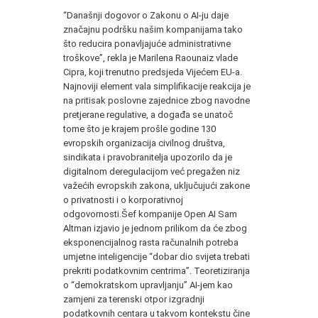
“Današnji dogovor o Zakonu o AI-ju daje
značajnu podršku našim kompanijama tako
što reducira ponavljajuće administrativne
troškove”, rekla je Marilena Raounaiz vlade
Cipra, koji trenutno predsjeda Vijećem EU-a.
Najnoviji element vala simplifikacije reakcija je
na pritisak poslovne zajednice zbog navodne
pretjerane regulative, a događa se unatoč
tome što je krajem prošle godine 130
evropskih organizacija civilnog društva,
sindikata i pravobranitelja upozorilo da je
digitalnom deregulacijom već pregažen niz
važećih evropskih zakona, uključujući zakone
o privatnosti i o korporativnoj
odgovornosti.Šef kompanije Open AI Sam
Altman izjavio je jednom prilikom da će zbog
eksponencijalnog rasta računalnih potreba
umjetne inteligencije “dobar dio svijeta trebati
prekriti podatkovnim centrima”. Teoretiziranja
o “demokratskom upravljanju” AI-jem kao
zamjeni za terenski otpor izgradnji
podatkovnih centara u takvom kontekstu čine