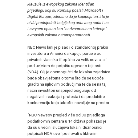
klauzule iz evropskog zakona identičan
prijedlogu koji su Komisiji poslali Microsoft i
Digital Europe, odnosno da je kopipejstan, što je
bivši predsjednik belgijskog ustavnog suda Luc
Lavrysen opisao kao “nedvosmisleno kršenje”
evropskih zakona o transparentnosti.
NBC News lani je pisao i o standardnoj praksi
investitora u Americi da kupuju parcele od
privatnih vlasnika ili općina za velik novac, ali
pod uvjetom da potpišu ugovor o tajnosti
(NDA). Cilj je onemogućiti da lokalna zajednica
bude obaviještena o tome što će se uopće
graditi na njihovim područjima te da se na taj
način investitori unaprijed osiguraju od
negativnih reakcija i protesta i da preduhitre
konkurenciju koja također navaljuje na prostor.
“NBC Newsov pregled više od 30 prijedloga
podatkovnih centara u 14 država pokazao je
da su u većini slučajeva lokalni dužnosnici
potpisali NDA-ove i poslovali s fiktivnim