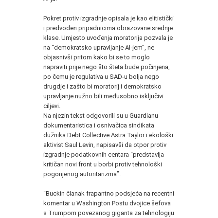
Pokret protiv izgradnje opisala je kao elitistički
i predvođen pripadnicima obrazovane srednje
klase. Umjesto uvođenja moratorija pozvala je
na “demokratsko upravljanje AI-jem”, ne
objasnivši pritom kako bi se to moglo
napraviti prije nego što šteta bude počinjena,
po čemu je regulativa u SAD-u bolja nego
drugdje i zašto bi moratorij i demokratsko
upravljanje nužno bili međusobno isključivi
ciljevi.
Na njezin tekst odgovorili su u Guardianu
dokumentaristica i osnivačica sindikata
dužnika Debt Collective Astra Taylor i ekološki
aktivist Saul Levin, napisavši da otpor protiv
izgradnje podatkovnih centara “predstavlja
kritičan novi front u borbi protiv tehnološki
pogonjenog autoritarizma”.
“Buckin članak frapantno podsjeća na recentni
komentar u Washington Postu dvojice šefova
s Trumpom povezanog giganta za tehnologiju