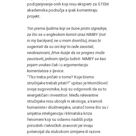
podcjenjivanje onih koji nisu eksperti za STEM
akademska područja a ipak komentiraju
projekt.
Ton prema ljudima koji se bune protiv izgradnje,
za što se u engleskom koristi izraz NIMBY (not
in my backyard, ne u mom dvorištu), imao bi
sugerirati da su oni koji to rade zaostali,
neobrazovani, žrtve iluzije da se progres može
zaustaviti, jednom riječju ludisti. NIMBY se kao
pojam uvukao čak i u argumentaciju
komentatora s ljevice.
“Tko treba pričati o tome? Koje bismo
stručnjake trebali pitati?” upitao je Momčilović
svoje sugovornike, koji su odgovorili da su to
energetičari i investitori. Među relevantne
stručnjake nisu ubrojili ni ekologe, a kamoli
humaniste i društvenjake, unatoč tome što su i
umjetna inteligencija i klimatska kriza
fenomeni koji su odavno nadišli polja
prirodnih i tehničkih znanosti jer imaju
potencijal da stubokom izmijene ili razore