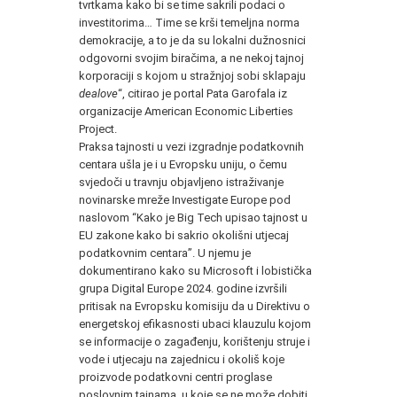
tvrtkama kako bi se time sakrili podaci o
investitorima… Time se krši temeljna norma
demokracije, a to je da su lokalni dužnosnici
odgovorni svojim biračima, a ne nekoj tajnoj
korporaciji s kojom u stražnjoj sobi sklapaju
dealove
“, citirao je portal Pata Garofala iz
organizacije American Economic Liberties
Project.
Praksa tajnosti u vezi izgradnje podatkovnih
centara ušla je i u Evropsku uniju, o čemu
svjedoči u travnju objavljeno istraživanje
novinarske mreže Investigate Europe pod
naslovom “Kako je Big Tech upisao tajnost u
EU zakone kako bi sakrio okolišni utjecaj
podatkovnim centara”. U njemu je
dokumentirano kako su Microsoft i lobistička
grupa Digital Europe 2024. godine izvršili
pritisak na Evropsku komisiju da u Direktivu o
energetskoj efikasnosti ubaci klauzulu kojom
se informacije o zagađenju, korištenju struje i
vode i utjecaju na zajednicu i okoliš koje
proizvode podatkovni centri proglase
poslovnim tajnama, u koje se ne može dobiti