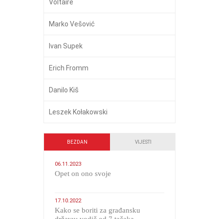
Voltaire
Marko Vešović
Ivan Supek
Erich Fromm
Danilo Kiš
Leszek Kołakowski
BEZDAN
VIJESTI
06.11.2023
​Opet on ono svoje
17.10.2022
Kako se boriti za građansku