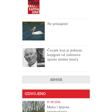
Ne pristajem!
Čovjek koji je jednom
knjigom od zaborava
spasio stotine tisuća
drugih, prokletih i
uništenih
ARHIVA
IZDVOJENO
01.08.2026
Muka i ljepota
nepripadanja