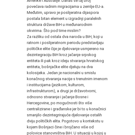
Amerike i Australije. Danas se taj broj
povećava radnim migracijama u zemlje EU-a.
Međutim, upravo je poslijeratna dijaspora
postala bitan element u izgradnji paralelnih
struktura države BiH u međunarodnim
okvirima. Što pod time mislim?
Za razliku od ostala dva naroda u BiH, koji u
ratnom i poslijeratnom periodu predstavljaju
političke elite čije je djelovanje usmjereno na
dezintegraciju BiH kroz jačanje srpskog
entiteta ili pak kroz ideju stvaranja hrvatskog
entiteta, bošnjačke elite djeluju na dva
kolosijeka. Jedan je nacionalni u smislu
konačnog stvaranja nacije s trenutnim imenom
i institucijama (jezikom, kulturom,
infrastrukturom), a drugi je državotvorni,
odnosno stvaranje i jačanje Bosne i
Hercegovine, po mogućnosti što više
centralizirane i građanske jer bi to u konačnici
smanjilo dezintegrirajuće djelovanje ostalih
dviju političkih elita. Pogotovo u kontekstu u
kojem Bošnjaci čine i brojčano više od
polovice stanovništva BiH. U situaciji u kojoj u