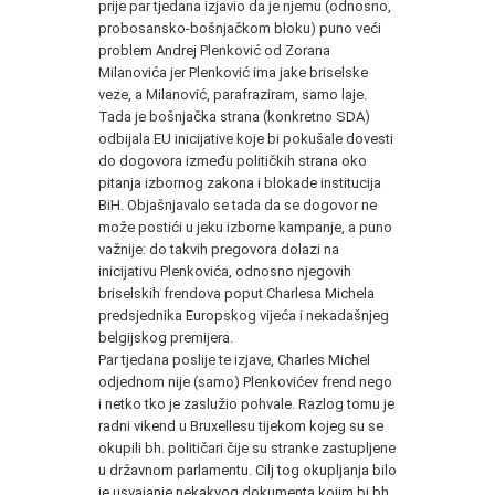
prije par tjedana izjavio da je njemu (odnosno,
probosansko-bošnjačkom bloku) puno veći
problem Andrej Plenković od Zorana
Milanovića jer Plenković ima jake briselske
veze, a Milanović, parafraziram, samo laje.
Tada je bošnjačka strana (konkretno SDA)
odbijala EU inicijative koje bi pokušale dovesti
do dogovora između političkih strana oko
pitanja izbornog zakona i blokade institucija
BiH. Objašnjavalo se tada da se dogovor ne
može postići u jeku izborne kampanje, a puno
važnije: do takvih pregovora dolazi na
inicijativu Plenkovića, odnosno njegovih
briselskih frendova poput Charlesa Michela
predsjednika Europskog vijeća i nekadašnjeg
belgijskog premijera.
Par tjedana poslije te izjave, Charles Michel
odjednom nije (samo) Plenkovićev frend nego
i netko tko je zaslužio pohvale. Razlog tomu je
radni vikend u Bruxellesu tijekom kojeg su se
okupili bh. političari čije su stranke zastupljene
u državnom parlamentu. Cilj tog okupljanja bilo
je usvajanje nekakvog dokumenta kojim bi bh.