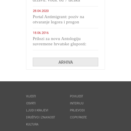
državu: vodič od 7 tačaka
28.04.2020
Portal Antimigrant: poziv na
otvaranje logora i progon
migranata poput bijesnih kerova
18.06.2016
Prilozi za novu Antologiju
suvremene hrvatske gluposti:
Kolinda i ekipa o navijačkim
huliganima
ARHIVA
VIJESTI
POVIJEST
OSVRTI
INTERVJU
LJUDI I KRAJEVI
PRIJEVODI
DRUŠTVO I ZNANOST
COPY/PASTE
KULTURA