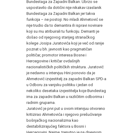
Bundestaga za Zapadni Balkan. Ubrzo se
uspostavilo da dotični nije nikakav izaslanik
Bundestaga za Zapadni Balkan jer takva
funkcija – ne postoji. No mladi Ahmetović se
nije trudio da to demantira ili ispravi novinare
koji su mu atribuirali tu funkciju. Demanti je
došao od njegovog starijeg stranačkog
kolege Josipa Juratovića koji je već od ranije
poznat u bh. javnosti kao pragmatičan
političar, promotor interesa Bosne i
Hercegovine i kritičar ovdašnjih
nacionalističkih političkih struktura. Juratović
je nedavno u intervjuu Hini ponovio da je
Ahmetović izvjestitelj za zapadni Balkan SPD-a
u Odboru za vanjsku politiku i jedan od
nekoliko desetaka izvjestitelja koje Bundestag
ima za zapadni Balkan u različitim odborima i
radnim grupama.
Juratović je prvi put u ovom intervjuu otvoreno
kritizirao Ahmetovića i njegovo prešućivanje
bošnjačkog nacionalizma kao
destabilizirajućeg faktora u Bosni i
Hercegovini. Naime, trenutno je na dnevnom