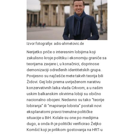
Izvor fotografije: adis-ahmetovic.de
Nerijetko priče o interesnim lobijima koji
zakulisno kroje politiku i ekonomiju graniče sa
teorijama zavjere i, u konačnici, doprinose
demonizaciji određenih identitetskih grupa.
Povijesno su najčešće mete takvih teorija bili
Židovi. Gej lobi prema uvriježenom narativu
konzervativnih laika vlada Crkvom, a u našim
uskim balkanskim okvirima lobiji su obično
nacionalno obojeni. Nedavno su tako “teorije
lobiranja” ili “mapiranje lobista” postali novi
eksplanatorni pravci trenutne političke
situacije u BiH. Kolale su one po medijima
dugo, a onda ih je politički verificirao Željko
Komšić koji je prilikom gostovanja na HRT-u