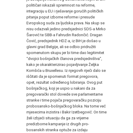
političari iskazali spremnost na reforme,
integraciju u EU i rješavanje gorućih političkih
pitanja poput izborne reforme i presude
Evropskog suda za ljudska prava. Na skup se
nisu odazvali jedino predsjednici SDS-a Mirko
Šarović te SBB-a Fahrudin Radončić. Dragan
Čović, predsjednik HDZ-a, iz BiH je došao u
glavni grad Belgije, ali se odbio pridružiti
spomenutom skupu jer bi time dao legitimitet
“dvojici bošnjačkih članova predsjedništva”,
kako je okarakterizirao pojavljivanje Željka
Komšića u Bruxellesu. Iz njegovih riječi dalo se
iščitati da je spomenuti format pregovora,
opet, rezultat određenog lobiranja. Ovog put
bošnjačkog, koji je uspio u nakani da za
pregovarački stol dovede sve parlamentarne
stranke i time pojača pregovaračku poziciju
probosansko-bošnjačkog bloka. Na tome već
mjesecima inzistira i Bakir Izetbegović. On time
želi izbjeći situaciju da ga za vrijeme
predizborne kampanje iz drugih pro-
bosanskih stranka optuže za izdaju