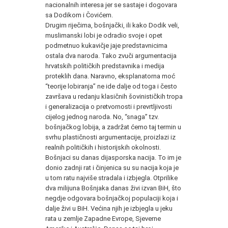
nacionalnih interesa jer se sastaje i dogovara
sa Dodikom i Čovićem.
Drugim riječima, bošnjački, ili kako Dodik veli,
muslimanski lobi je odradio svoje i opet
podmetnuo kukavičje jaje predstavnicima
ostala dva naroda. Tako zvuči argumentacija
hrvatskih političkih predstavnika i medija
proteklih dana. Naravno, eksplanatorna moć
“teorije lobiranja” ne ide dalje od toga i često
završava u redanju klasičnih šovinističkih tropa
i generalizacija o pretvornosti i prevrtljivosti
cijelog jednog naroda. No, “snaga” tzv.
bošnjačkog lobija, a zadržat ćemo taj termin u
svrhu plastičnosti argumentacije, proizlazi iz
realnih političkih i historijskih okolnosti.
Bošnjaci su danas dijasporska nacija. To im je
donio zadnji rat i činjenica su su nacija koja je
u tom ratu najviše stradala i izbjegla. Otprilike
dva milijuna Bošnjaka danas živi izvan BiH, što
negdje odgovara bošnjačkoj populaciji koja i
dalje živi u BiH. Većina njih je izbjegla u jeku
rata u zemlje Zapadne Evrope, Sjeverne