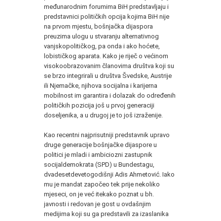
međunarodnim forumima BiH predstavljaju i
predstavnici političkih opcija kojima BiH nije
na prvom mjestu, bošnjačka dijaspora
preuzima ulogu u stvaranju alternativnog
vanjskopolitičkog, pa onda i ako hoćete,
lobističkog aparata. Kako je riječ o većinom
visokoobrazovanim članovima društva koji su
se brzo integrirali u društva Švedske, Austrije
ili Njemačke, njihova socijalna i karijerna
mobilnost im garantira i dolazak do određenih
političkih pozicija još u prvoj generaciji
doseljenika, a u drugoj je to još izraženije.
Kao recentni najprisutniji predstavnik upravo
druge generacije bošnjačke dijaspore u
politici je mladi i ambiciozni zastupnik
socijaldemokrata (SPD) u Bundestagu,
dvadesetdevetogodišnji Adis Ahmetović. Iako
mu je mandat započeo tek prije nekoliko
mjeseci, on je već itekako poznat u bh.
javnosti i redovan je gost u ovdašnjim
medijima koji su ga predstavili za izaslanika