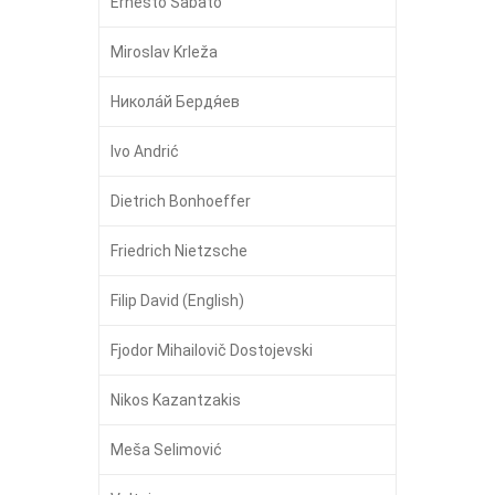
Ernesto Sabato
Miroslav Krleža
Никола́й Бердя́ев
Ivo Andrić
Dietrich Bonhoeffer
Friedrich Nietzsche
Filip David (English)
Fjodor Mihailovič Dostojevski
Nikos Kazantzakis
Meša Selimović