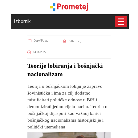
Izbornik
Copy/Paste
Bilten.org
14.06.2022
Teorije lobiranja i bošnjački
nacionalizam
Teorija o bošnjačkom lobiju je zapravo
šovinistička i ima za cilj dodatno
mistificirati političke odnose u BiH i
demonizirati jednu cijelu naciju. Teorija o
bošnjačkoj dijaspori kao važnoj karici
bošnjačkog nacionalizma historijski je i
politički utemeljena