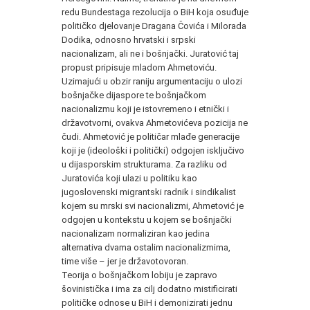
redu Bundestaga rezolucija o BiH koja osuđuje
političko djelovanje Dragana Čovića i Milorada
Dodika, odnosno hrvatski i srpski
nacionalizam, ali ne i bošnjački. Juratović taj
propust pripisuje mladom Ahmetoviću.
Uzimajući u obzir raniju argumentaciju o ulozi
bošnjačke dijaspore te bošnjačkom
nacionalizmu koji je istovremeno i etnički i
državotvorni, ovakva Ahmetovićeva pozicija ne
čudi. Ahmetović je političar mlađe generacije
koji je (ideološki i politički) odgojen isključivo
u dijasporskim strukturama. Za razliku od
Juratovića koji ulazi u politiku kao
jugoslovenski migrantski radnik i sindikalist
kojem su mrski svi nacionalizmi, Ahmetović je
odgojen u kontekstu u kojem se bošnjački
nacionalizam normaliziran kao jedina
alternativa dvama ostalim nacionalizmima,
time više – jer je državotovoran.
Teorija o bošnjačkom lobiju je zapravo
šovinistička i ima za cilj dodatno mistificirati
političke odnose u BiH i demonizirati jednu