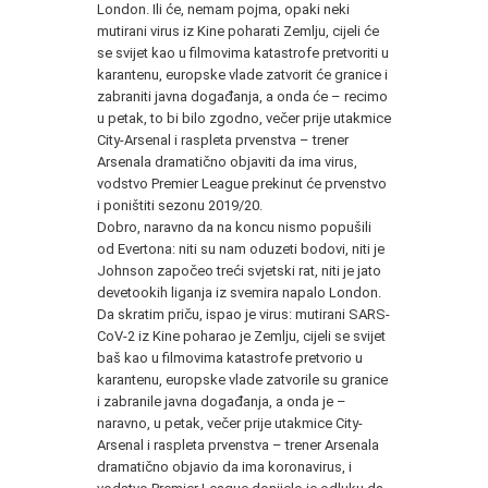
London. Ili će, nemam pojma, opaki neki
mutirani virus iz Kine poharati Zemlju, cijeli će
se svijet kao u filmovima katastrofe pretvoriti u
karantenu, europske vlade zatvorit će granice i
zabraniti javna događanja, a onda će – recimo
u petak, to bi bilo zgodno, večer prije utakmice
City-Arsenal i raspleta prvenstva – trener
Arsenala dramatično objaviti da ima virus,
vodstvo Premier League prekinut će prvenstvo
i poništiti sezonu 2019/20.
Dobro, naravno da na koncu nismo popušili
od Evertona: niti su nam oduzeti bodovi, niti je
Johnson započeo treći svjetski rat, niti je jato
devetookih liganja iz svemira napalo London.
Da skratim priču, ispao je virus: mutirani
SARS
-
CoV-2 iz Kine poharao je Zemlju, cijeli se svijet
baš kao u filmovima katastrofe pretvorio u
karantenu, europske vlade zatvorile su granice
i zabranile javna događanja, a onda je –
naravno, u petak, večer prije utakmice City-
Arsenal i raspleta prvenstva – trener Arsenala
dramatično objavio da ima koronavirus, i