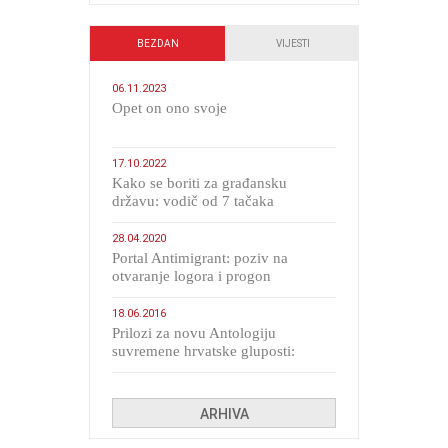
BEZDAN
VIJESTI
06.11.2023
​Opet on ono svoje
17.10.2022
Kako se boriti za građansku
državu: vodič od 7 tačaka
28.04.2020
Portal Antimigrant: poziv na
otvaranje logora i progon
migranata poput bijesnih kerova
18.06.2016
Prilozi za novu Antologiju
suvremene hrvatske gluposti:
Kolinda i ekipa o navijačkim
huliganima
ARHIVA