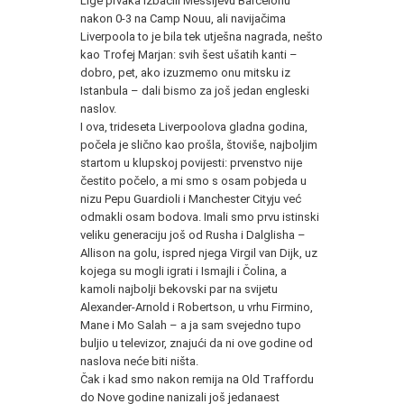
Lige prvaka izbacili Messijevu Barcelonu
nakon 0-3 na Camp Nouu, ali navijačima
Liverpoola to je bila tek utješna nagrada, nešto
kao Trofej Marjan: svih šest ušatih kanti –
dobro, pet, ako izuzmemo onu mitsku iz
Istanbula – dali bismo za još jedan engleski
naslov.
I ova, trideseta Liverpoolova gladna godina,
počela je slično kao prošla, štoviše, najboljim
startom u klupskoj povijesti: prvenstvo nije
čestito počelo, a mi smo s osam pobjeda u
nizu Pepu Guardioli i Manchester Cityju već
odmakli osam bodova. Imali smo prvu istinski
veliku generaciju još od Rusha i Dalglisha –
Allison na golu, ispred njega Virgil van Dijk, uz
kojega su mogli igrati i Ismajli i Čolina, a
kamoli najbolji bekovski par na svijetu
Alexander-Arnold i Robertson, u vrhu Firmino,
Mane i Mo Salah – a ja sam svejedno tupo
buljio u televizor, znajući da ni ove godine od
naslova neće biti ništa.
Čak i kad smo nakon remija na Old Traffordu
do Nove godine nanizali još jedanaest