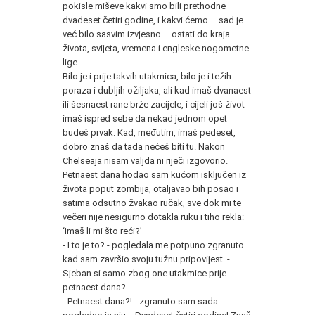
pokisle miševe kakvi smo bili prethodne
dvadeset četiri godine, i kakvi ćemo – sad je
već bilo sasvim izvjesno – ostati do kraja
života, svijeta, vremena i engleske nogometne
lige.
Bilo je i prije takvih utakmica, bilo je i težih
poraza i dubljih ožiljaka, ali kad imaš dvanaest
ili šesnaest rane brže zacijele, i cijeli još život
imaš ispred sebe da nekad jednom opet
budeš prvak. Kad, međutim, imaš pedeset,
dobro znaš da tada nećeš biti tu. Nakon
Chelseaja nisam valjda ni riječi izgovorio.
Petnaest dana hodao sam kućom isključen iz
života poput zombija, otaljavao bih posao i
satima odsutno žvakao ručak, sve dok mi te
večeri nije nesigurno dotakla ruku i tiho rekla:
‘Imaš li mi što reći?’
- I to je to? - pogledala me potpuno zgranuto
kad sam završio svoju tužnu pripovijest. -
Sjeban si samo zbog one utakmice prije
petnaest dana?
- Petnaest dana?! - zgranuto sam sada