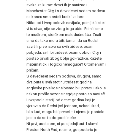
svaka za kurac: devet ih je nanizao i
Manchester City, i s devedeset sedam bodova
na koncu smo ostali kratki za bod.
Nitko od Liverpoolovih navijača, primijetili ste i
vi tu stvar, nije se zbog toga ubio. Primili smo
to muškom, stoičkom malodušnošću. Znali
smo da tako mora biti: taman da su Redsi
završili prvenstvo sa svih trideset osam
pobjeda, svih bi trideset osam dobio i City, i
postao prvak zbog bolje gol-razlike. Kažete,
matematički i logički nemoguće? O tome vam i
pričam.
S devedeset sedam bodova, drugovi, samo
dva puta u svih stotinu trideset godina
engleske prve lige ne bismo bili prvaci, i ako je
nakon prošle sezone negdje postojao navijač
Liverpoola stariji od deset godina koji je
vjerovao da Redsi još jednom, nekad, ikad,
bilo kad, mogu biti prvaci – i njemu je postalo
jasno da se to dogoditi neće.
Ni prvi, uostalom, ni posljednji put. I slavni
Preston North End, recimo, gospodario je