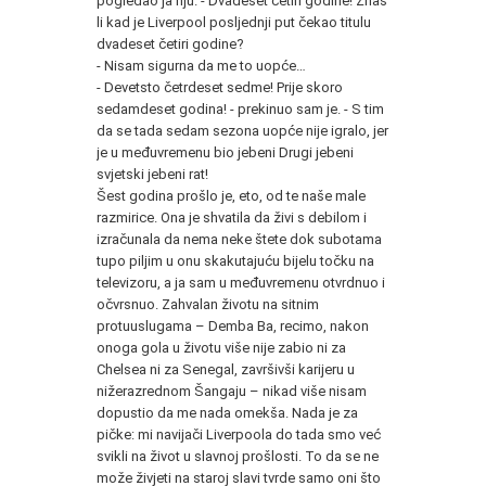
pogledao ja nju. - Dvadeset četiri godine! Znaš
li kad je Liverpool posljednji put čekao titulu
dvadeset četiri godine?
- Nisam sigurna da me to uopće…
- Devetsto četrdeset sedme! Prije skoro
sedamdeset godina! - prekinuo sam je. - S tim
da se tada sedam sezona uopće nije igralo, jer
je u međuvremenu bio jebeni Drugi jebeni
svjetski jebeni rat!
Šest godina prošlo je, eto, od te naše male
razmirice. Ona je shvatila da živi s debilom i
izračunala da nema neke štete dok subotama
tupo piljim u onu skakutajuću bijelu točku na
televizoru, a ja sam u međuvremenu otvrdnuo i
očvrsnuo. Zahvalan životu na sitnim
protuuslugama – Demba Ba, recimo, nakon
onoga gola u životu više nije zabio ni za
Chelsea ni za Senegal, završivši karijeru u
nižerazrednom Šangaju – nikad više nisam
dopustio da me nada omekša. Nada je za
pičke: mi navijači Liverpoola do tada smo već
svikli na život u slavnoj prošlosti. To da se ne
može živjeti na staroj slavi tvrde samo oni što