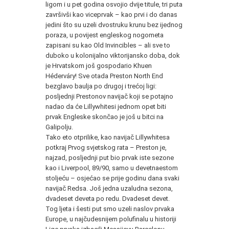
ligom i u pet godina osvojio dvije titule, tri puta
završivši kao viceprvak – kao prvi i do danas
jedini što su uzeli dvostruku krunu bez ijednog
poraza, u povijest engleskog nogometa
zapisani su kao Old Invincibles – ali sve to
duboko u kolonijalno viktorijansko doba, dok
je Hrvatskom još gospodario Khuen
Héderváry! Sve otada Preston North End
bezglavo baulja po drugoj i trećoj ligi:
posljednji Prestonov navijač koji se potajno
nadao da će Lillywhitesi jednom opet biti
prvak Engleske skončao je još u bitci na
Galipolju.
Tako eto otprilike, kao navijač Lillywhitesa
potkraj Prvog svjetskog rata – Preston je,
najzad, posljednji put bio prvak iste sezone
kao i Liverpool, 89/90, samo u devetnaestom
stoljeću – osjećao se prije godinu dana svaki
navijač Redsa. Još jedna uzaludna sezona,
dvadeset deveta po redu. Dvadeset devet.
Tog ljeta i šesti put smo uzeli naslov prvaka
Europe, u najčudesnijem polufinalu u historiji