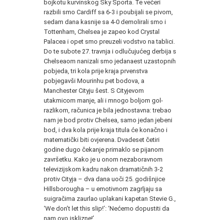
bojkotu kurvinskog Sky Sporta. Te večeri
razbili smo Cardiff sa 6-3 i poubijali se pivom,
sedam dana kasnije sa 4-0 demolirali smo i
Tottenham, Chelsea je zapeo kod Crystal
Palacea i opet smo preuzeli vodstvo na tablici.
Do te subote 27. travnja i odlučujućeg derbija s
Chelseaom nanizali smo jedanaest uzastopnih
pobjeda, tri kola prije kraja prvenstva
pobjegavši Mourinhu pet bodova, a
Manchester Cityju šest. S Cityjevom
utakmicom manje, ali i mnogo boljom gol-
razlikom, računica je bila jednostavna: trebao
nam je bod protiv Chelsea, samo jedan jebeni
bod, i dva kola prije kraja titula će konačno i
matematički biti ovjerena. Dvadeset četiri
godine dugo čekanje primaklo se pijanom
završetku. Kako je u onom nezaboravnom
televizijskom kadru nakon dramatičnih 3-2
protiv Cityja – dva dana uoči 25. godišnjice
Hillsborougha – u emotivnom zagrljaju sa
suigračima zaurlao uplakani kapetan Stevie G.,
‘We don’t let this slip!’: ‘Nećemo dopustiti da
nam ovo isklizne!’