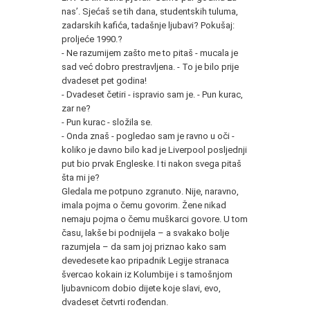
nas’. Sjećaš se tih dana, studentskih tuluma,
zadarskih kafića, tadašnje ljubavi? Pokušaj:
proljeće 1990.?
- Ne razumijem zašto me to pitaš - mucala je
sad već dobro prestravljena. - To je bilo prije
dvadeset pet godina!
- Dvadeset četiri - ispravio sam je. - Pun kurac,
zar ne?
- Pun kurac - složila se.
- Onda znaš - pogledao sam je ravno u oči -
koliko je davno bilo kad je Liverpool posljednji
put bio prvak Engleske. I ti nakon svega pitaš
šta mi je?
Gledala me potpuno zgranuto. Nije, naravno,
imala pojma o čemu govorim. Žene nikad
nemaju pojma o čemu muškarci govore. U tom
času, lakše bi podnijela – a svakako bolje
razumjela – da sam joj priznao kako sam
devedesete kao pripadnik Legije stranaca
švercao kokain iz Kolumbije i s tamošnjom
ljubavnicom dobio dijete koje slavi, evo,
dvadeset četvrti rođendan.