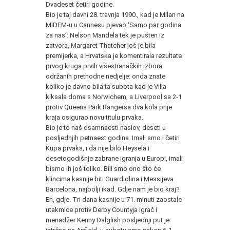
Dvadeset četiri godine.
Bio je taj davni 28. travnja 1990., kad je Milan na
MIDEM
-u u Cannesu pjevao ‘Samo par godina
za nas’: Nelson Mandela tek je pušten iz
zatvora, Margaret Thatcher još je bila
premijerka, a Hrvatska je komentirala rezultate
prvog kruga prvih višestranačkih izbora
održanih prethodne nedjelje: onda znate
koliko je davno bila ta subota kad je Villa
kiksala doma s Norwichem, a Liverpool sa 2-1
protiv Queens Park Rangersa dva kola prije
kraja osigurao novu titulu prvaka.
Bio je to naš osamnaesti naslov, deseti u
posljednjih petnaest godina. Imali smo i četiri
Kupa prvaka, i da nije bilo Heysela i
desetogodišnje zabrane igranja u Europi, imali
bismo ih još toliko. Bili smo ono što će
klincima kasnije biti Guardiolina i Messijeva
Barcelona, najbolji ikad. Gdje nam je bio kraj?
Eh, gdje. Tri dana kasnije u 71. minuti zaostale
utakmice protiv Derby Countyja igrač i
menadžer Kenny Dalglish posljednji put je