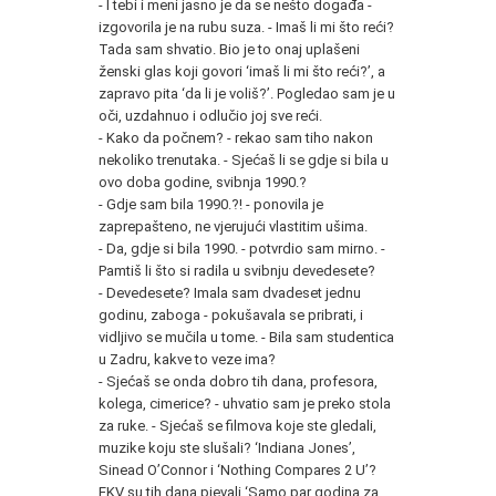
- I tebi i meni jasno je da se nešto događa -
izgovorila je na rubu suza. - Imaš li mi što reći?
Tada sam shvatio. Bio je to onaj uplašeni
ženski glas koji govori ‘imaš li mi što reći?’, a
zapravo pita ‘da li je voliš?’. Pogledao sam je u
oči, uzdahnuo i odlučio joj sve reći.
- Kako da počnem? - rekao sam tiho nakon
nekoliko trenutaka. - Sjećaš li se gdje si bila u
ovo doba godine, svibnja 1990.?
- Gdje sam bila 1990.?! - ponovila je
zaprepašteno, ne vjerujući vlastitim ušima.
- Da, gdje si bila 1990. - potvrdio sam mirno. -
Pamtiš li što si radila u svibnju devedesete?
- Devedesete? Imala sam dvadeset jednu
godinu, zaboga - pokušavala se pribrati, i
vidljivo se mučila u tome. - Bila sam studentica
u Zadru, kakve to veze ima?
- Sjećaš se onda dobro tih dana, profesora,
kolega, cimerice? - uhvatio sam je preko stola
za ruke. - Sjećaš se filmova koje ste gledali,
muzike koju ste slušali? ‘Indiana Jones’,
Sinead O’Connor i ‘Nothing Compares 2 U’?
EKV
su tih dana pjevali ‘Samo par godina za