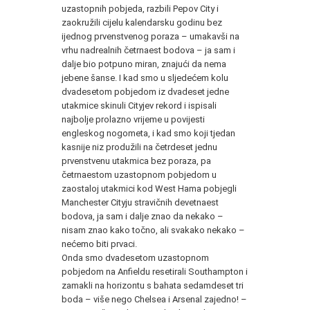
uzastopnih pobjeda, razbili Pepov City i
zaokružili cijelu kalendarsku godinu bez
ijednog prvenstvenog poraza – umakavši na
vrhu nadrealnih četrnaest bodova – ja sam i
dalje bio potpuno miran, znajući da nema
jebene šanse. I kad smo u sljedećem kolu
dvadesetom pobjedom iz dvadeset jedne
utakmice skinuli Cityjev rekord i ispisali
najbolje prolazno vrijeme u povijesti
engleskog nogometa, i kad smo koji tjedan
kasnije niz produžili na četrdeset jednu
prvenstvenu utakmica bez poraza, pa
četrnaestom uzastopnom pobjedom u
zaostaloj utakmici kod West Hama pobjegli
Manchester Cityju stravičnih devetnaest
bodova, ja sam i dalje znao da nekako –
nisam znao kako točno, ali svakako nekako –
nećemo biti prvaci.
Onda smo dvadesetom uzastopnom
pobjedom na Anfieldu resetirali Southampton i
zamakli na horizontu s bahata sedamdeset tri
boda – više nego Chelsea i Arsenal zajedno! –