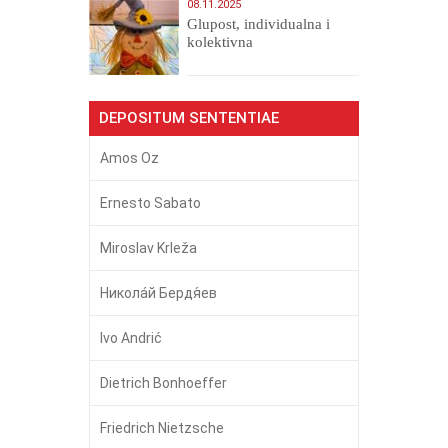
08.11.2025
Glupost, individualna i
kolektivna
DEPOSITUM SENTENTIAE
Amos Oz
Ernesto Sabato
Miroslav Krleža
Никола́й Бердя́ев
Ivo Andrić
Dietrich Bonhoeffer
Friedrich Nietzsche