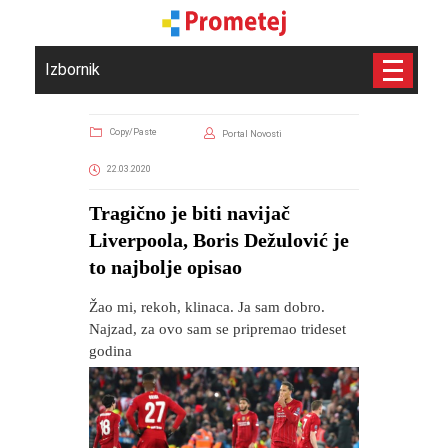
Izbornik
Copy/Paste
Portal Novosti
22.03.2020
Tragično je biti navijač
Liverpoola, Boris Dežulović je
to najbolje opisao
Žao mi, rekoh, klinaca. Ja sam dobro.
Najzad, za ovo sam se pripremao trideset
godina