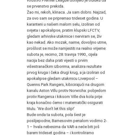
vodstvo Premier League donijelo je odluku da
se prvenstvo prekida.
Žao mi, rekoh, klinaca. Ja sam dobro. Najzad,
za ovo sam se pripremao trideset godina. U
karanteni u našem malom selu, izoliran od
svijeta i apokalipse, pratim klupski
LFCTV
,
gledam arhivske utakmice i nerviram se, živ
kao nekad. Ako mozak, naime, dovoljno utrne,
prošlost se može namjestiti na realno vrijeme:
subota je, recimo, 28. travnja 1990., cijela
nacija bez daha prati vijesti o prvim
višestranačkim izborima, analizira rezultate
prvog kruga i čeka drugi krug, a ja izoliran od
apokalipse gledam utakmicu Liverpool –
Quenns Park Rangers, kibicirajući na drugom
kanalu Aston Villu protiv Norwicha: pobjedom
protiv Rangersa i kiksom Ville dva kola prije
kraja konačno ćemo i matematički osigurati
titulu. ‘We don’t let this slip!’
Bude onda ta subota, pola šest je
poslijepodne, Barnesovim penalom vodimo 2-
1 – hvala nebesima da
VAR
-a neće biti još
barem trideset godina – i kontroliramo