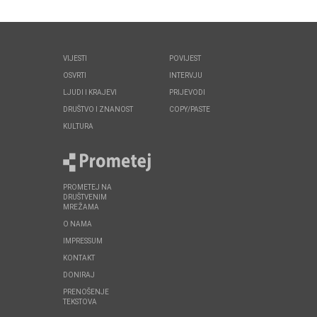
VIJESTI
POVIJEST
OSVRTI
INTERVJU
LJUDI I KRAJEVI
PRIJEVODI
DRUŠTVO I ZNANOST
COPY/PASTE
KULTURA
PROMETEJ NA
DRUŠTVENIM
MREŽAMA
O NAMA
IMPRESSUM
KONTAKT
DONIRAJ
PRENOŠENJE
TEKSTOVA