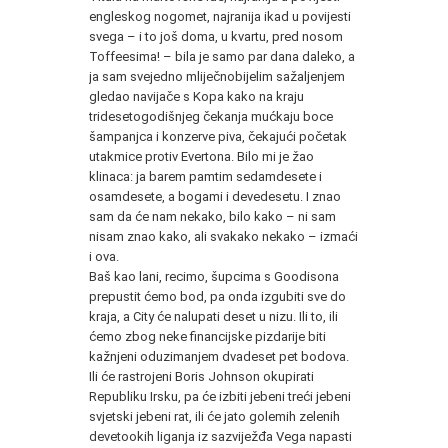
engleskog nogomet, najranija ikad u povijesti
svega – i to još doma, u kvartu, pred nosom
Toffeesima! – bila je samo par dana daleko, a
ja sam svejedno mliječnobijelim sažaljenjem
gledao navijače s Kopa kako na kraju
tridesetogodišnjeg čekanja mućkaju boce
šampanjca i konzerve piva, čekajući početak
utakmice protiv Evertona. Bilo mi je žao
klinaca: ja barem pamtim sedamdesete i
osamdesete, a bogami i devedesetu. I znao
sam da će nam nekako, bilo kako – ni sam
nisam znao kako, ali svakako nekako – izmaći
i ova.
Baš kao lani, recimo, šupcima s Goodisona
prepustit ćemo bod, pa onda izgubiti sve do
kraja, a City će nalupati deset u nizu. Ili to, ili
ćemo zbog neke financijske pizdarije biti
kažnjeni oduzimanjem dvadeset pet bodova.
Ili će rastrojeni Boris Johnson okupirati
Republiku Irsku, pa će izbiti jebeni treći jebeni
svjetski jebeni rat, ili će jato golemih zelenih
devetookih liganja iz sazviježđa Vega napasti