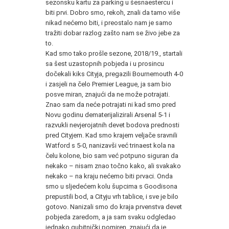
sezonsku kartu za parking u šesnaestercu i
biti prvi. Dobro smo, rekoh, znali da tamo više
nikad nećemo biti, i preostalo nam je samo
tražiti dobar razlog zašto nam se živo jebe za
to.
Kad smo tako prošle sezone, 2018/19., startali
sa šest uzastopnih pobjeda i u prosincu
dočekali kiks Cityja, pregazili Bournemouth 4-0
i zasjeli na čelo Premier League, ja sam bio
posve miran, znajući da ne može potrajati.
Znao sam da neće potrajati ni kad smo pred
Novu godinu dematerijalizirali Arsenal 5-1 i
razvukli nevjerojatnih devet bodova prednosti
pred Cityjem. Kad smo krajem veljače sravnili
Watford s 5-0, nanizavši već trinaest kola na
čelu kolone, bio sam već potpuno siguran da
nekako – nisam znao točno kako, ali svakako
nekako – na kraju nećemo biti prvaci. Onda
smo u sljedećem kolu šupcima s Goodisona
prepustili bod, a Cityju vrh tablice, i sve je bilo
gotovo. Nanizali smo do kraja prvenstva devet
pobjeda zaredom, a ja sam svaku odgledao
jednako gubitnički pomiren, znajući da je