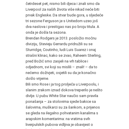
četrdeset pet, nismo bili djeca i znali smo da
Liverpool za naših života više nikad neće biti
prvak Engleske. Da stvar bude gora, u sljedeće
tri sezone Ferguson je s Unitedom uzeo još
dva naslova i prestigao nas po broju titula. A
onda je došla ta sezona.
Brendan Rodgers je 2013. posložio moćnu
diviziju, Stevieju Gerrardu pridružili su se
Sturridge, Coutinho, ludi Luis Suarez i onaj
strašni klinac, kako se zvao, Raheem Sterling,
pred Božić smo zasjeli na vrh tablice i
odjednom, svi koji su mislili – znali! – da to
nećemo doživjeti, osjetili su da je konačno
došlo vrijeme.
Bili smo Rose i ja tog proljeća u Liverpoolu, i
slanim zrakom iznad dokova treperilo je nešto
divlje. U pubu White Star naučio sam pravila
ponašanja – za stolovima sjede bakice sa
šalovima, muškarci su za šankom, a prijenos
se gleda na ilegalno pohvatanim kanalima s
arapskim komentarima: na vratima svih
liverpulskih pubova vidljiva je obavijest o