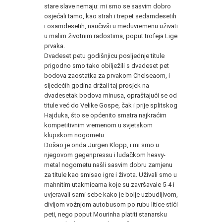
stare slave nemaju: mi smo se sasvim dobro
osjećali tamo, kao strah i trepet sedamdesetih
i osamdesetih, naučivši u međuvremenu uživati
u malim životnim radostima, poput trofeja Lige
prvaka.
Dvadeset petu godišnjicu posljednje titule
prigodno smo tako obilježili s dvadeset pet
bodova zaostatka za prvakom Chelseaom, i
sljedećih godina držali taj prosjek na
dvadesetak bodova minusa, opraštajući se od
titule već do Velike Gospe, čak i prije splitskog
Hajduka, što se općenito smatra najkraćim
kompetitivnim vremenom u svjetskom
klupskom nogometu.
Došao je onda Jürgen Klopp, i mi smo u
njegovom gegenpressu i luđačkom heavy-
metal nogometu našli sasvim dobru zamjenu
za titule kao smisao igre i života. Uživali smo u
mahnitim utakmicama koje su završavale 5-4 i
uvjeravali sami sebe kako je bolje uzbudljivom,
divljom vožnjom autobusom po rubu litice stići
peti, nego poput Mourinha platiti stanarsku