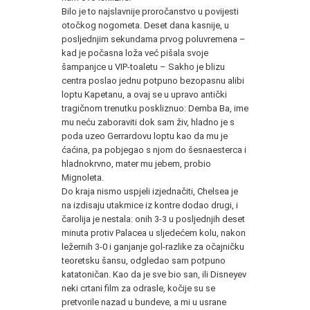
Bilo je to najslavnije proročanstvo u povijesti
otočkog nogometa. Deset dana kasnije, u
posljednjim sekundama prvog poluvremena –
kad je počasna loža već pišala svoje
šampanjce u
VIP
-toaletu – Sakho je blizu
centra poslao jednu potpuno bezopasnu alibi
loptu Kapetanu, a ovaj se u upravo antički
tragičnom trenutku poskliznuo: Demba Ba, ime
mu neću zaboraviti dok sam živ, hladno je s
poda uzeo Gerrardovu loptu kao da mu je
ćaćina, pa pobjegao s njom do šesnaesterca i
hladnokrvno, mater mu jebem, probio
Mignoleta.
Do kraja nismo uspjeli izjednačiti, Chelsea je
na izdisaju utakmice iz kontre dodao drugi, i
čarolija je nestala: onih 3-3 u posljednjih deset
minuta protiv Palacea u sljedećem kolu, nakon
ležernih 3-0 i ganjanje gol-razlike za očajničku
teoretsku šansu, odgledao sam potpuno
katatoničan. Kao da je sve bio san, ili Disneyev
neki crtani film za odrasle, kočije su se
pretvorile nazad u bundeve, a mi u usrane