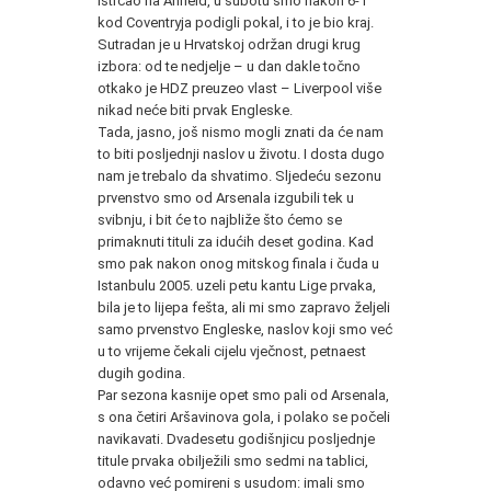
istrčao na Anfield, u subotu smo nakon 6-1
kod Coventryja podigli pokal, i to je bio kraj.
Sutradan je u Hrvatskoj održan drugi krug
izbora: od te nedjelje – u dan dakle točno
otkako je
HDZ
preuzeo vlast – Liverpool više
nikad neće biti prvak Engleske.
Tada, jasno, još nismo mogli znati da će nam
to biti posljednji naslov u životu. I dosta dugo
nam je trebalo da shvatimo. Sljedeću sezonu
prvenstvo smo od Arsenala izgubili tek u
svibnju, i bit će to najbliže što ćemo se
primaknuti tituli za idućih deset godina. Kad
smo pak nakon onog mitskog finala i čuda u
Istanbulu 2005. uzeli petu kantu Lige prvaka,
bila je to lijepa fešta, ali mi smo zapravo željeli
samo prvenstvo Engleske, naslov koji smo već
u to vrijeme čekali cijelu vječnost, petnaest
dugih godina.
Par sezona kasnije opet smo pali od Arsenala,
s ona četiri Aršavinova gola, i polako se počeli
navikavati. Dvadesetu godišnjicu posljednje
titule prvaka obilježili smo sedmi na tablici,
odavno već pomireni s usudom: imali smo