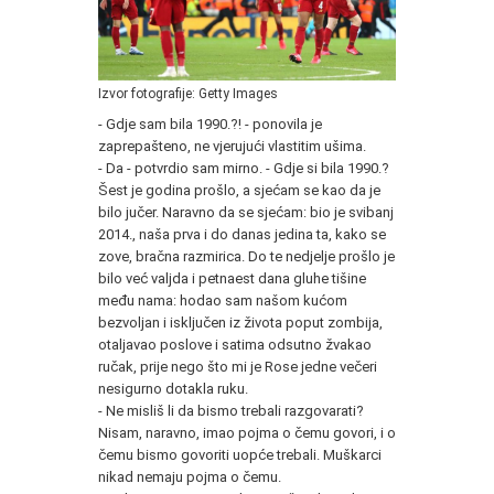
Izvor fotografije: Getty Images
- Gdje sam bila 1990.?! - ponovila je
zaprepašteno, ne vjerujući vlastitim ušima.
- Da - potvrdio sam mirno. - Gdje si bila 1990.?
Šest je godina prošlo, a sjećam se kao da je
bilo jučer. Naravno da se sjećam: bio je svibanj
2014., naša prva i do danas jedina ta, kako se
zove, bračna razmirica. Do te nedjelje prošlo je
bilo već valjda i petnaest dana gluhe tišine
među nama: hodao sam našom kućom
bezvoljan i isključen iz života poput zombija,
otaljavao poslove i satima odsutno žvakao
ručak, prije nego što mi je Rose jedne večeri
nesigurno dotakla ruku.
- Ne misliš li da bismo trebali razgovarati?
Nisam, naravno, imao pojma o čemu govori, i o
čemu bismo govoriti uopće trebali. Muškarci
nikad nemaju pojma o čemu.