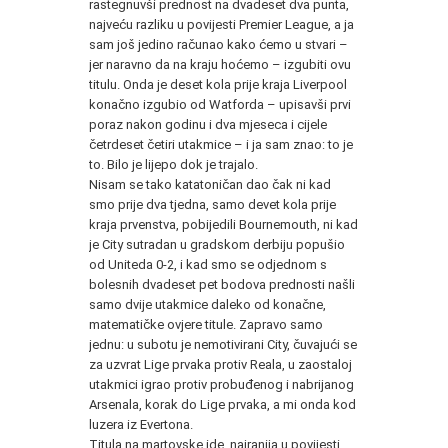
rastegnuvši prednost na dvadeset dva punta,
najveću razliku u povijesti Premier League, a ja
sam još jedino računao kako ćemo u stvari –
jer naravno da na kraju hoćemo – izgubiti ovu
titulu. Onda je deset kola prije kraja Liverpool
konačno izgubio od Watforda – upisavši prvi
poraz nakon godinu i dva mjeseca i cijele
četrdeset četiri utakmice – i ja sam znao: to je
to. Bilo je lijepo dok je trajalo.
Nisam se tako katatoničan dao čak ni kad
smo prije dva tjedna, samo devet kola prije
kraja prvenstva, pobijedili Bournemouth, ni kad
je City sutradan u gradskom derbiju popušio
od Uniteda 0-2, i kad smo se odjednom s
bolesnih dvadeset pet bodova prednosti našli
samo dvije utakmice daleko od konačne,
matematičke ovjere titule. Zapravo samo
jednu: u subotu je nemotivirani City, čuvajući se
za uzvrat Lige prvaka protiv Reala, u zaostaloj
utakmici igrao protiv probuđenog i nabrijanog
Arsenala, korak do Lige prvaka, a mi onda kod
luzera iz Evertona.
Titula na martovske ide, najranija u povijesti