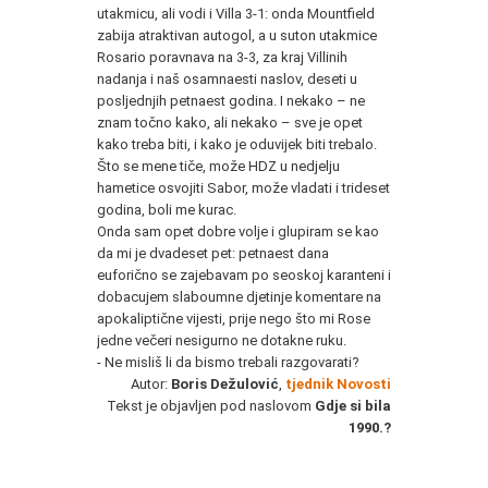
utakmicu, ali vodi i Villa 3-1: onda Mountfield
zabija atraktivan autogol, a u suton utakmice
Rosario poravnava na 3-3, za kraj Villinih
nadanja i naš osamnaesti naslov, deseti u
posljednjih petnaest godina. I nekako – ne
znam točno kako, ali nekako – sve je opet
kako treba biti, i kako je oduvijek biti trebalo.
Što se mene tiče, može
HDZ
u nedjelju
hametice osvojiti Sabor, može vladati i trideset
godina, boli me kurac.
Onda sam opet dobre volje i glupiram se kao
da mi je dvadeset pet: petnaest dana
euforično se zajebavam po seoskoj karanteni i
dobacujem slaboumne djetinje komentare na
apokaliptične vijesti, prije nego što mi Rose
jedne večeri nesigurno ne dotakne ruku.
- Ne misliš li da bismo trebali razgovarati?
Autor:
Boris Dežulović
,
tjednik Novosti
Tekst je objavljen pod naslovom
Gdje si bila
1990.?