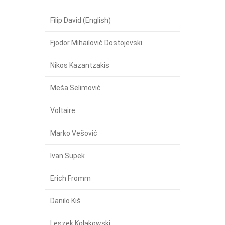
Filip David (English)
Fjodor Mihailovič Dostojevski
Nikos Kazantzakis
Meša Selimović
Voltaire
Marko Vešović
Ivan Supek
Erich Fromm
Danilo Kiš
Leszek Kołakowski