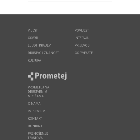
VIJESTI
POVIJEST
OSVRTI
INTERVJU
LJUDI I KRAJEVI
PRIJEVODI
DRUŠTVO I ZNANOST
COPY/PASTE
KULTURA
PROMETEJ NA
DRUŠTVENIM
MREŽAMA
O NAMA
IMPRESSUM
KONTAKT
DONIRAJ
PRENOŠENJE
TEKSTOVA