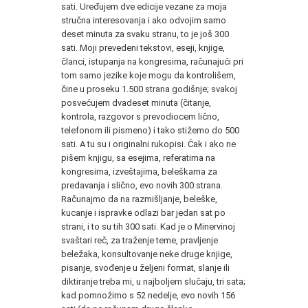
sati. Uređujem dve edicije vezane za moja
stručna interesovanja i ako odvojim samo
deset minuta za svaku stranu, to je još 300
sati. Moji prevedeni tekstovi, eseji, knjige,
članci, istupanja na kongresima, računajući pri
tom samo jezike koje mogu da kontrolišem,
čine u proseku 1.500 strana godišnje; svakoj
posvećujem dvadeset minuta (čitanje,
kontrola, razgovor s prevodiocem lično,
telefonom ili pismeno) i tako stižemo do 500
sati. A tu su i originalni rukopisi. Čak i ako ne
pišem knjigu, sa esejima, referatima na
kongresima, izveštajima, beleškama za
predavanja i slično, evo novih 300 strana.
Računajmo da na razmišljanje, beleške,
kucanje i ispravke odlazi bar jedan sat po
strani, i to su tih 300 sati. Kad je o Minervinoj
svaštari reč, za traženje teme, pravljenje
beležaka, konsultovanje neke druge knjige,
pisanje, svođenje u željeni format, slanje ili
diktiranje treba mi, u najboljem slučaju, tri sata;
kad pomnožimo s 52 nedelje, evo novih 156