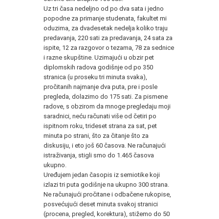
Uz tri časa nedeljno od po dva sata i jedno
popodne za primanje studenata, fakultet mi
oduzima, za dvadesetak nedelja koliko traju
predavanja, 220 sati za predavanja, 24 sata za
ispite, 12 za razgovor o tezama, 78 za sednice
i razne skupštine. Uzimajući u obzir pet
diplomskih radova godišnje od po 350
stranica (u proseku tri minuta svaka),
pročitanih najmanje dva puta, pre i posle
pregleda, dolazimo do 175 sati. Za pismene
radove, s obzirom da mnoge pregledaju moji
saradnici, neću računati više od četiri po
ispitnom roku, trideset strana za sat, pet
minuta po strani, što za čitanje što za
diskusiju, i eto još 60 časova. Ne računajući
istraživanja, stigli smo do 1.465 časova
ukupno.
Uređujem jedan časopis iz semiotike koji
izlazi tri puta godišnje na ukupno 300 strana.
Ne računajući pročitane i odbačene rukopise,
posvećujući deset minuta svakoj stranici
(procena, pregled, korektura), stižemo do 50