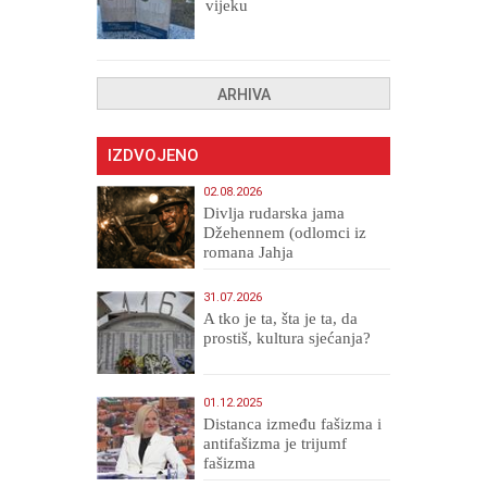
vijeku
ARHIVA
IZDVOJENO
02.08.2026
Divlja rudarska jama
Džehennem (odlomci iz
romana Jahja
Veličanstveni)
31.07.2026
A tko je ta, šta je ta, da
prostiš, kultura sjećanja?
01.12.2025
Distanca između fašizma i
antifašizma je trijumf
fašizma