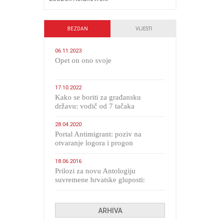
BEZDAN
VIJESTI
06.11.2023
​Opet on ono svoje
17.10.2022
Kako se boriti za građansku
državu: vodič od 7 tačaka
28.04.2020
Portal Antimigrant: poziv na
otvaranje logora i progon
migranata poput bijesnih kerova
18.06.2016
Prilozi za novu Antologiju
suvremene hrvatske gluposti:
Kolinda i ekipa o navijačkim
huliganima
ARHIVA