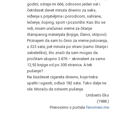
godini, ostaje mi 666, odnosno jedan sat i
četrdeset devet minuta dnevno za seks,
viđenje s prijateljima i porodicom, sahrane,
lečenje, šoping, sport i pozorište. Kao što se
vidi, nisam uračunao vreme za čitanje
štampanog materijala (knjige, članci, stripovi).
Priznajem da sam to činio za vreme putovanja,
u 323 sata, pet minuta po strani (samo čitanje i
zabeleške), što znači da sam mogao da
pročitam ukupno 3.876 – ekvivalent za samo
12,92 knjige od po 300 stranica. A tek
pušenje?
Na šezdeset cigareta dnevno, koje treba
upaliti i ugasiti, odlazi 182 sata. Tako dalje ne
ide. Moraću da ostavim pušenje.
Umberto Eko
(1988.)
Prenosimo s portala
fenomeni.me