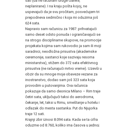
sati (da ne računam druge članke,
neplanirane). I na kraju pošta kojoj, ne
uspevajući da je svu pročitam, posvećujem tri
prepodneva sedmično i koja mi oduzima još
624 sata.
Napravio sam računicu za 1987: prihvatajući
samo deset odsto ponuda i ograničavajući se
na strogo disciplinarne skupove, na promocije
projekata kojima sam rukovodio ja sam ili moji
saradnici, neodložna prisustva (akademske
ceremonije, sastanci koje sazivaju resorna
ministarstva), stižem do 372 sata efektivnog
prisustva (ne računajući mrtvo vreme). Uzevši u
obzir da su mnoge moje obaveze vezane za
inostranstvo, dodao sam još 323 sata koja
provodim u putovanjima. Ova računica
pokazuje da samo deonica Milano – Rim traje
četiri sata, uključujući taksi do aerodroma,
čekanje, let, taksi u Rimu, smeštanje u hotelu i
odlazak do mesta sastanka. Put do Njujorka
traje 12 sati.
Krajnji zbir iznosi 8.094 sata. Kada se ta cifra
oduzme od 8.760, koliko ima časova u jednoj