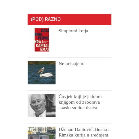
(POD) RAZNO
Simptomi kraja
Ne pristajem!
Čovjek koji je jednom
knjigom od zaborava
spasio stotine tisuća
drugih, prokletih i
uništenih
Dženan Dautović: Bosna i
Rimska kurija u srednjem