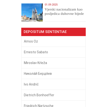
01.09.2025
​Vjerski nacionalizam kao
posljedica duhovne bijede
DEPOSITUM SENTENTIAE
Amos Oz
Ernesto Sabato
Miroslav Krleža
Никола́й Бердя́ев
Ivo Andrić
Dietrich Bonhoeffer
Friedrich Nietzsche