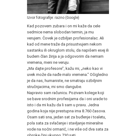
Izvor fotografije: razno (Google)
Kad pozovem zubara i on mi kaže da cele
sedmice nema slobodan termin, ja mu
verujem. Čovek je ozbiljan profesionalac. Ali
kad od mene traže da prisustvujem nekom
sastanku ili okruglom stolu, da napišem esej ili
budem član žirija a ja odgovorim da nemam
vremena, meni ne veruju.
„Ma dajte profesore”, kažu mi, „neko kao vi
uvek može da nađe malo vremena.” Očigledno
je da nas, humaniste, ne smatraju ozbiljnim
stručnjacima, mi smo dangube.
Napravio sam računicu. Pozivam kolege koji
se bave srodnim profesijama da i oni urade to
isto i da mi kažu da li sam u pravu. Jedna
godina koja nije prestupna ima 8.760 časova.
Osam sati sna, jedan sat za buđenje i toaletu,
pola sata za svlačenje i stavljanje mineralne
vode na noćni ormarić, i ne više od dva sata za
obroke čini ukupno 730 sati.