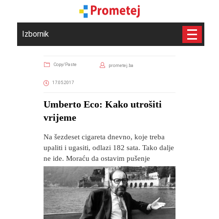
Izbornik
Copy/Paste
prometej.ba
17.05.2017
Umberto Eco: Kako utrošiti
vrijeme
Na šezdeset cigareta dnevno, koje treba
upaliti i ugasiti, odlazi 182 sata. Tako dalje
ne ide. Moraću da ostavim pušenje