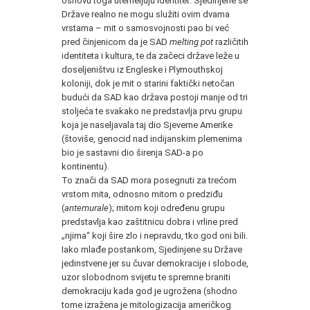
osnovu toga utemeljuju identitet. Sjedinjene se
Države realno ne mogu služiti ovim dvama
vrstama – mit o samosvojnosti pao bi već
pred činjenicom da je SAD
melting pot
različitih
identiteta i kultura, te da začeci države leže u
doseljeništvu iz Engleske i Plymouthskoj
koloniji, dok je mit o starini faktički netočan
budući da SAD kao država postoji manje od tri
stoljeća te svakako ne predstavlja prvu grupu
koja je naseljavala taj dio Sjeverne Amerike
(štoviše, genocid nad indijanskim plemenima
bio je sastavni dio širenja SAD-a po
kontinentu).
To znači da SAD mora posegnuti za trećom
vrstom mita, odnosno mitom o predziđu
(
antemurale
); mitom koji određenu grupu
predstavlja kao zaštitnicu dobra i vrline pred
„njima“ koji šire zlo i nepravdu, tko god oni bili.
Iako mlađe postankom, Sjedinjene su Države
jedinstvene jer su čuvar demokracije i slobode,
uzor slobodnom svijetu te spremne braniti
demokraciju kada god je ugrožena (shodno
tome izražena je mitologizacija američkog