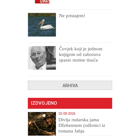
Ne pristajem!
Čovjek koji je jednom
knjigom od zaborava
spasio stotine tisuća
drugih, prokletih i
uništenih
ARHIVA
IZDVOJENO
02.08.2026
Divlja rudarska jama
Džehennem (odlomci iz
romana Jahja
Veličanstveni)