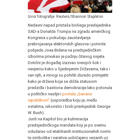
Izvor fotografije: Reuters/Shannon Stapleton
Nedavni napad pristaša bivšega predsjednika
SAD-a Donalda Trumpa na zgradu američkog
Kongresa u pokušaju zaustavljanja
prebrojavanja elektorskih glasova i potvrde
pobjede Joea Bidena na predsjedničkim
izborima privukao je pažnju čitavog svijeta.
Dotični je događaj izazvao sveopći šok i
nevjericu kako u Sjedinjenim Državama, tako i
van njih, a mnogi su pohrlili zlurado primijetiti
kako je država koja se dičila statusom
predziđa i bastiona demokracije lako potonula
u političko nasilje i
postala „banana
republikom“
(usporedba koju je, među
ostalima, iskoristio i bivši predsjednik George
W. Bush).
Juriš na Kapitol bio je kulminacija
predsjedničkoga mandata koji je po svemu
odudarao od etabliranih institucionalnih normi
te simbolike i narativa uobičajeno vezanih uz