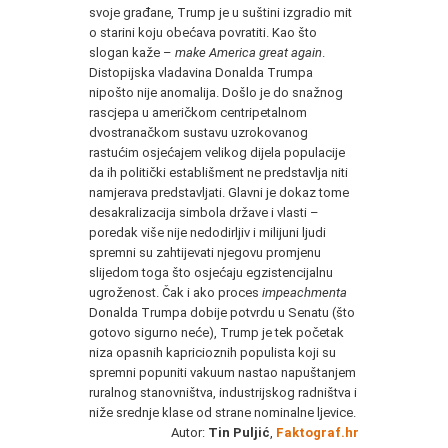
svoje građane, Trump je u suštini izgradio mit
o starini koju obećava povratiti. Kao što
slogan kaže –
make America great again
.
Distopijska vladavina Donalda Trumpa
nipošto nije anomalija. Došlo je do snažnog
rascjepa u američkom centripetalnom
dvostranačkom sustavu uzrokovanog
rastućim osjećajem velikog dijela populacije
da ih politički establišment ne predstavlja niti
namjerava predstavljati. Glavni je dokaz tome
desakralizacija simbola države i vlasti –
poredak više nije nedodirljiv i milijuni ljudi
spremni su zahtijevati njegovu promjenu
slijedom toga što osjećaju egzistencijalnu
ugroženost. Čak i ako proces
impeachmenta
Donalda Trumpa dobije potvrdu u Senatu (što
gotovo sigurno neće), Trump je tek početak
niza opasnih kapricioznih populista koji su
spremni popuniti vakuum nastao napuštanjem
ruralnog stanovništva, industrijskog radništva i
niže srednje klase od strane nominalne ljevice.
Autor:
Tin Puljić
,
Faktograf.hr