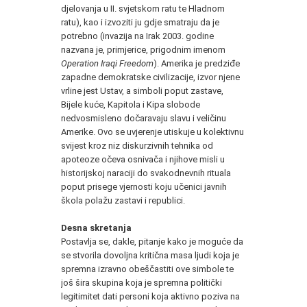
djelovanja u II. svjetskom ratu te Hladnom
ratu), kao i izvoziti ju gdje smatraju da je
potrebno (invazija na Irak 2003. godine
nazvana je, primjerice, prigodnim imenom
Operation Iraqi Freedom
). Amerika je predziđe
zapadne demokratske civilizacije, izvor njene
vrline jest Ustav, a simboli poput zastave,
Bijele kuće, Kapitola i Kipa slobode
nedvosmisleno dočaravaju slavu i veličinu
Amerike. Ovo se uvjerenje utiskuje u kolektivnu
svijest kroz niz diskurzivnih tehnika od
apoteoze očeva osnivača i njihove misli u
historijskoj naraciji do svakodnevnih rituala
poput prisege vjernosti koju učenici javnih
škola polažu zastavi i republici.
Desna skretanja
Postavlja se, dakle, pitanje kako je moguće da
se stvorila dovoljna kritična masa ljudi koja je
spremna izravno obeščastiti ove simbole te
još šira skupina koja je spremna politički
legitimitet dati personi koja aktivno poziva na