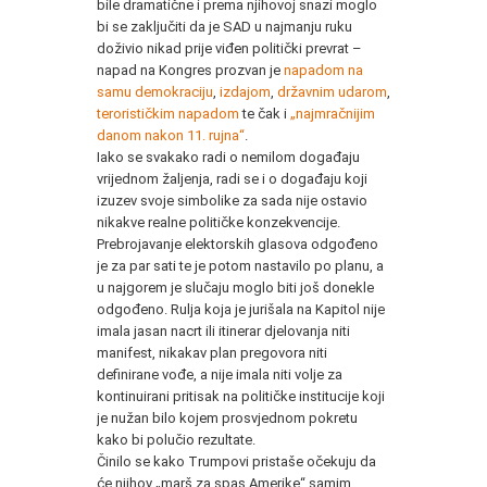
bile dramatične i prema njihovoj snazi moglo
bi se zaključiti da je SAD u najmanju ruku
doživio nikad prije viđen politički prevrat –
napad na Kongres prozvan je
napadom na
samu demokraciju
,
izdajom
,
državnim udarom
,
terorističkim napadom
te čak i
„najmračnijim
danom nakon 11. rujna“
.
Iako se svakako radi o nemilom događaju
vrijednom žaljenja, radi se i o događaju koji
izuzev svoje simbolike za sada nije ostavio
nikakve realne političke konzekvencije.
Prebrojavanje elektorskih glasova odgođeno
je za par sati te je potom nastavilo po planu, a
u najgorem je slučaju moglo biti još donekle
odgođeno. Rulja koja je jurišala na Kapitol nije
imala jasan nacrt ili itinerar djelovanja niti
manifest, nikakav plan pregovora niti
definirane vođe, a nije imala niti volje za
kontinuirani pritisak na političke institucije koji
je nužan bilo kojem prosvjednom pokretu
kako bi polučio rezultate.
Činilo se kako Trumpovi pristaše očekuju da
će njihov „marš za spas Amerike“ samim