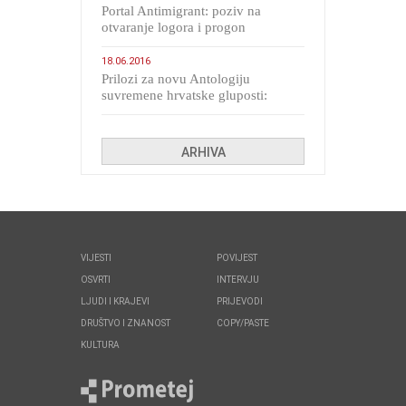
Portal Antimigrant: poziv na
otvaranje logora i progon
migranata poput bijesnih kerova
18.06.2016
Prilozi za novu Antologiju
suvremene hrvatske gluposti:
Kolinda i ekipa o navijačkim
huliganima
ARHIVA
VIJESTI
POVIJEST
OSVRTI
INTERVJU
LJUDI I KRAJEVI
PRIJEVODI
DRUŠTVO I ZNANOST
COPY/PASTE
KULTURA