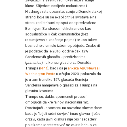
zavjetuju na zaštitu radničke i niže srednje
klase. Slijedom nasljeđa makartizma i
Hladnoga rata općenito, struje u Demokratskoj
stranci koje su se eksplicitnije svrstavale na
stranu redistribucije poput one predvođene
Berniejem Sandersom etiketirane su kao
socijalističke ili čak komunističke (bez
razumijevanja značenja pojma) te kao takve
beznadne u smislu izborne pobjede. Znakovit
je podatak da je 2016. godine čak 12%
Sandersovih glasača u predizborima
(
primaries
) na koncu glasalo za Donalda
Trumpa (
NPR
), kao i da je
anketa ABC Newsa i
Washington Posta
u ožujku 2020. pokazala da
je u tom trenutku 15% glasača Bernieja
Sandersa namjeravalo glasati za Trumpa na
glavnim izborima.
Trumpu su, dakle, spomenuti procesi
omogućili da kreira novi nacionalni mit.
Evocirajući uspomenu na navodno slavne dane
kada je “bijeli radni čovjek” imao glavnu riječ u
državi, kada javni diskurs nije bio “zagađen”
politikama identiteta već se
zaista
brinuo za