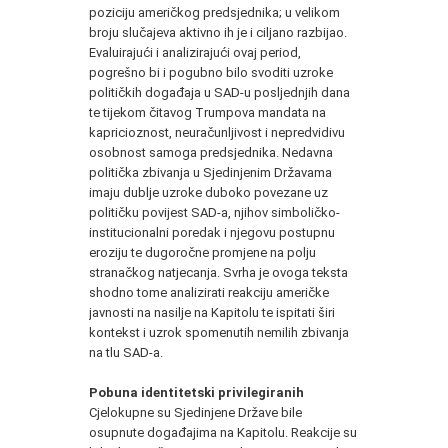
poziciju američkog predsjednika; u velikom
broju slučajeva aktivno ih je i ciljano razbijao.
Evaluirajući i analizirajući ovaj period,
pogrešno bi i pogubno bilo svoditi uzroke
političkih događaja u SAD-u posljednjih dana
te tijekom čitavog Trumpova mandata na
kapricioznost, neuračunljivost i nepredvidivu
osobnost samoga predsjednika. Nedavna
politička zbivanja u Sjedinjenim Državama
imaju dublje uzroke duboko povezane uz
političku povijest SAD-a, njihov simboličko-
institucionalni poredak i njegovu postupnu
eroziju te dugoročne promjene na polju
stranačkog natjecanja. Svrha je ovoga teksta
shodno tome analizirati reakciju američke
javnosti na nasilje na Kapitolu te ispitati širi
kontekst i uzrok spomenutih nemilih zbivanja
na tlu SAD-a.
Pobuna identitetski privilegiranih
Cjelokupne su Sjedinjene Države bile
osupnute događajima na Kapitolu. Reakcije su