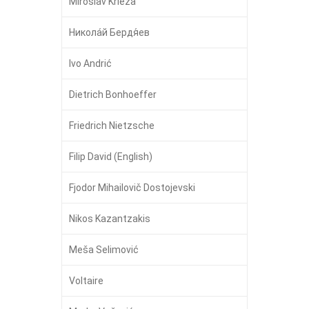
Miroslav Krleža
Никола́й Бердя́ев
Ivo Andrić
Dietrich Bonhoeffer
Friedrich Nietzsche
Filip David (English)
Fjodor Mihailovič Dostojevski
Nikos Kazantzakis
Meša Selimović
Voltaire