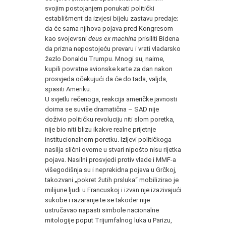
svojim postojanjem ponukati politički
establišment da izvjesi bijelu zastavu predaje;
da će sama njihova pojava pred Kongresom
kao svojevrsni
deus ex machina
prisiliti Bidena
da prizna nepostojeću prevaru i vrati vladarsko
žezlo Donaldu Trumpu. Mnogi su, naime,
kupili povratne avionske karte za dan nakon
prosvjeda očekujući da će do tada, valjda,
spasiti Ameriku
.
U svjetlu rečenoga, reakcija američke javnosti
doima se suviše dramatična – SAD nije
doživio političku revoluciju niti slom poretka,
nije bio niti blizu ikakve realne prijetnje
institucionalnom poretku. Izljevi političkoga
nasilja slični ovome u stvari nipošto nisu rijetka
pojava. Nasilni prosvjedi protiv vlade i MMF-a
višegodišnja su i neprekidna pojava u Grčkoj,
takozvani „pokret žutih prsluka“ mobilizirao je
milijune ljudi u Francuskoj i izvan nje izazivajući
sukobe i razaranje te se također nije
ustručavao napasti simbole nacionalne
mitologije poput Trijumfalnog luka u Parizu,