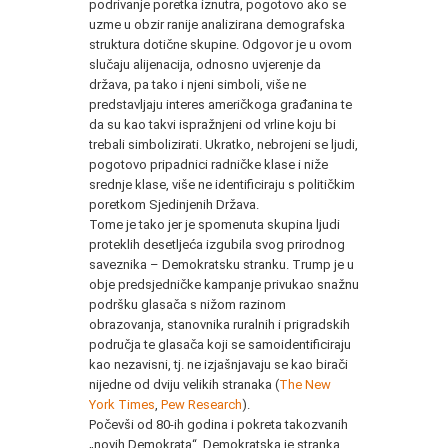
podrivanje poretka iznutra, pogotovo ako se
uzme u obzir ranije analizirana demografska
struktura dotične skupine. Odgovor je u ovom
slučaju alijenacija, odnosno uvjerenje da
država, pa tako i njeni simboli, više ne
predstavljaju interes američkoga građanina te
da su kao takvi ispražnjeni od vrline koju bi
trebali simbolizirati. Ukratko, nebrojeni se ljudi,
pogotovo pripadnici radničke klase i niže
srednje klase, više ne identificiraju s političkim
poretkom Sjedinjenih Država.
Tome je tako jer je spomenuta skupina ljudi
proteklih desetljeća izgubila svog prirodnog
saveznika – Demokratsku stranku. Trump je u
obje predsjedničke kampanje privukao snažnu
podršku glasača s nižom razinom
obrazovanja, stanovnika ruralnih i prigradskih
područja te glasača koji se samoidentificiraju
kao nezavisni, tj. ne izjašnjavaju se kao birači
nijedne od dviju velikih stranaka (
The New
York Times
,
Pew Research
).
Počevši od 80-ih godina i pokreta takozvanih
„novih Demokrata“, Demokratska je stranka