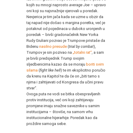
kojih su mnogi naprosto
average Joe
– upravo
oni koji su najsnažnije vjerovali u poredak.
Nevjerica je tim jača kada se uzme u obzir da
taj napad nije došao s margina poretka, već je
potaknut od pojedinaca u duboko uronjenih u
poredak – bivši gradonačelnik New Yorka
Rudy Giuliani pozvao je Trumpove pristaše da
Bidenu
nasilno presude
(
trial by combat
),
Trumpov je sin pozivao na
„totalni rat“
, a sam
je bivši predsjednik Trump svojim
sljedbenicima kazao da se moraju
boriti svim
silama
(
fight like hell
) te im eksplicitno poručio
da krenu na Kapitol te da će on „biti tamo s
njima i zahtijevati od Kongresa da učini pravu
stvar“.
Ovoga puta ne vodi se bitka obespravljenih
protiv institucija, već oni koji zahtijevaju
promjene imaju snažne saveznike u samim
institucijama – štoviše, na samom vrhu
institucionalne hijerarhije. Poredak kao da
proždire samoga sebe.