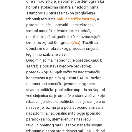
one simbole koje je spomenute demografska
kohorta stoljećima smatrala nedodirljivima –
Trumpovi su pristaše nakon proglašenja
izbornih rezultata
palili američke zastave
, a
potom u siječnju provalili u arhitektonski
simbol američke demokracije kradući,
razbijajući, pišući grafite te čak razmazujući
izmet po zgradi Kongresa (
Vox
). Tražili su
obustavu demokratskog procesa i smjenu
legitimno izabrane vlasti.
Drugim riječima, napadnut je poredak kako bi
se tražila obustava njegove provedbe;
poredak koji je uvijek važio za nadstranački
konsenzus u političkoj kulturi SAD-a. Razlog
osupnutosti američke javnosti stoga nisu
stvarne političke posljedice napada na Kapitol,
već činjenica da je američko stanovništvo koje
nikada nije iskusilo političko nasilje usmjereno
na rušenje režima prvi puta suočeno s izravnim
napadom na nacionalnu mitologiju (pomalo
paradoksalno, utemeljenu na nasljeđu
revolucionarnog rata). Iza tog napada svojim
izbornim glasom stoje deseci milijuna ljudi, od