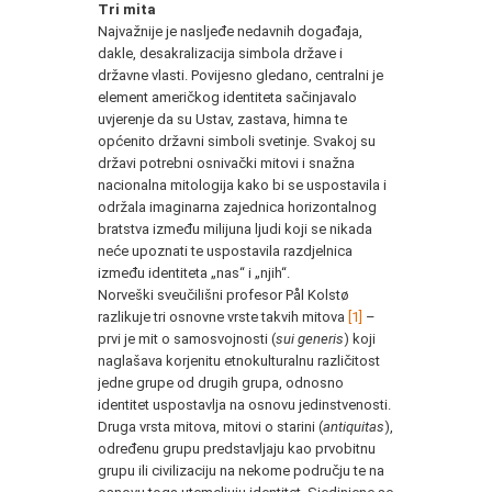
Tri mita
Najvažnije je nasljeđe nedavnih događaja,
dakle, desakralizacija simbola države i
državne vlasti. Povijesno gledano, centralni je
element američkog identiteta sačinjavalo
uvjerenje da su Ustav, zastava, himna te
općenito državni simboli svetinje. Svakoj su
državi potrebni osnivački mitovi i snažna
nacionalna mitologija kako bi se uspostavila i
održala imaginarna zajednica horizontalnog
bratstva između milijuna ljudi koji se nikada
neće upoznati te uspostavila razdjelnica
između identiteta „nas“ i „njih“.
Norveški sveučilišni profesor Pål Kolstø
razlikuje tri osnovne vrste takvih mitova
[1]
–
prvi je mit o samosvojnosti (
sui generis
) koji
naglašava korjenitu etnokulturalnu različitost
jedne grupe od drugih grupa, odnosno
identitet uspostavlja na osnovu jedinstvenosti.
Druga vrsta mitova, mitovi o starini (
antiquitas
),
određenu grupu predstavljaju kao prvobitnu
grupu ili civilizaciju na nekome području te na