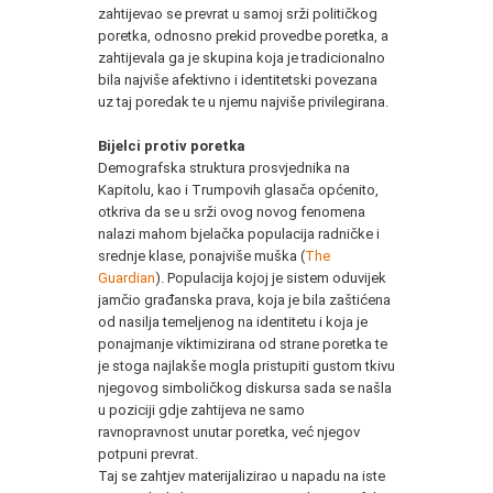
zahtijevao se prevrat u samoj srži političkog
poretka, odnosno prekid provedbe poretka, a
zahtijevala ga je skupina koja je tradicionalno
bila najviše afektivno i identitetski povezana
uz taj poredak te u njemu najviše privilegirana.
Bijelci protiv poretka
Demografska struktura prosvjednika na
Kapitolu, kao i Trumpovih glasača općenito,
otkriva da se u srži ovog novog fenomena
nalazi mahom bjelačka populacija radničke i
srednje klase, ponajviše muška (
The
Guardian
). Populacija kojoj je sistem oduvijek
jamčio građanska prava, koja je bila zaštićena
od nasilja temeljenog na identitetu i koja je
ponajmanje viktimizirana od strane poretka te
je stoga najlakše mogla pristupiti gustom tkivu
njegovog simboličkog diskursa sada se našla
u poziciji gdje zahtijeva ne samo
ravnopravnost unutar poretka, već njegov
potpuni prevrat.
Taj se zahtjev materijalizirao u napadu na iste