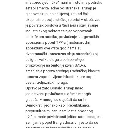
ima „predsjedničke“ manire ili što ima podršku
establišmenta jedne od stranaka. Trump je
glasove skupljao na lijevoj, katkad čak i
eksplicitno socijalističkoj retorici – obećavao
je povratak poslova u
Rust Belt
i oživljavanje
industrijskog sektora te njegov povratak
američkom radniku, povlačenje iz trgovačkih
sporazuma poput TPP-a (međunarodni
sporazumi ove vrste godinama su
dvostranački konsenzus obiju stranaka) koji
su igrali veliku ulogu u
outsourcingu
proizvodnje na teritorije izvan SAD-a,
smanjenje poreza srednjoj i radničkoj klasi te
obnovu zapostavljene infrastrukture poput
cesta i željezničkih pruga.
Upravo je zato Donald Trump imao
jedinstvenu privlačnost u očima mnogih
glasača – mnogi su osjećali da su ih
Demokrati, jednako kao i Republikanci,
prepustili na milost i nemilost slobodnog
tržišta i veće privlačnosti jeftine radne snage u
zemljama poput Bangladeša, umjesto da se