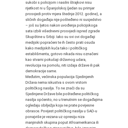
sukobi s policijom i nasilni štrajkovi nisu
rijetkost ni u Španjolskoj (jedan su primjer
prosvjedi protiv mjera štednje 2012. godine), a
sličnih događaja nije pošteđeno ni susjedstvo
– još su ljetos nakon uvođenja policijskoga
sata izbili višednevni prosvjedi ispred zgrade
Skupštine u Srbiji. Iako su svi ovi događaji
medijski popraćeni te ih često prati osuda
kako medijskih kuća tako i političkog
establišmenta, gotovo nikada nisu označeni
kao stvarni pokušaji državnog udara,
revolucija na pomolu, niti izdaja države ili pak
demokracije same.
Međutim, većinska populacija Sjedinjenih
Država nema iskustva s ovom vrstom
političkog nasilja. To ne znači da su
Sjedinjene Države bile pošteđene političkog
nasilja općenito, no u trenutnim se događajima
ogledaju obilježja koja ne prate povijesne
obrasce. Povijest političkog nasilja u SAD-u
ponajviše je vezana uz opresiju niza
manjinskih skupina poput Afroamerikanca ili