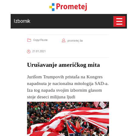
Izbornik
Copy/Paste
prometej.ba
21.01.2021
Urušavanje američkog mita
Jurišom Trumpovih pristaša na Kongres
napadnuta je nacionalna mitologija SAD-a.
Iza tog napada svojim izbornim glasom
stoje deseci milijuna ljudi