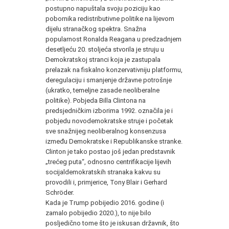
postupno napuštala svoju poziciju kao
pobornika redistributivne politike na lijevom
dijelu stranačkog spektra. Snažna
popularnost Ronalda Reagana u predzadnjem
desetljeću 20. stoljeća stvorila je struju u
Demokratskoj stranci koja je zastupala
prelazak na fiskalno konzervativniju platformu,
deregulaciju i smanjenje državne potrošnje
(ukratko, temeljne zasade neoliberalne
politike). Pobjeda Billa Clintona na
predsjedničkim izborima 1992. označila je i
pobjedu novodemokratske struje i početak
sve snažnijeg neoliberalnog konsenzusa
između Demokratske i Republikanske stranke.
Clinton je tako postao još jedan predstavnik
„trećeg puta“, odnosno centrifikacije lijevih
socijaldemokratskih stranaka kakvu su
provodili i, primjerice, Tony Blair i Gerhard
Schröder.
Kada je Trump pobijedio 2016. godine (i
zamalo pobijedio 2020.), to nije bilo
posljedično tome što je iskusan državnik, što