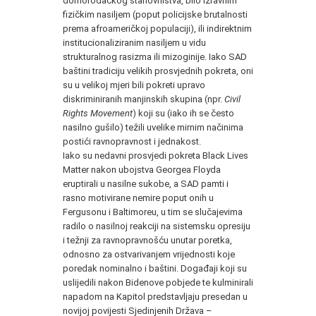
domorodačkog stanovništva, bilo izravnim
fizičkim nasiljem (poput policijske brutalnosti
prema afroameričkoj populaciji), ili indirektnim
institucionaliziranim nasiljem u vidu
strukturalnog rasizma ili mizoginije. Iako SAD
baštini tradiciju velikih prosvjednih pokreta, oni
su u velikoj mjeri bili pokreti upravo
diskriminiranih manjinskih skupina (npr.
Civil
Rights Movement
) koji su (iako ih se često
nasilno gušilo) težili uvelike mirnim načinima
postići ravnopravnost i jednakost.
Iako su nedavni prosvjedi pokreta Black Lives
Matter nakon ubojstva Georgea Floyda
eruptirali u nasilne sukobe, a SAD pamti i
rasno motivirane nemire poput onih u
Fergusonu i Baltimoreu, u tim se slučajevima
radilo o nasilnoj reakciji na sistemsku opresiju
i težnji za ravnopravnošću unutar poretka,
odnosno za ostvarivanjem vrijednosti koje
poredak nominalno i baštini. Događaji koji su
uslijedili nakon Bidenove pobjede te kulminirali
napadom na Kapitol predstavljaju presedan u
novijoj povijesti Sjedinjenih Država –