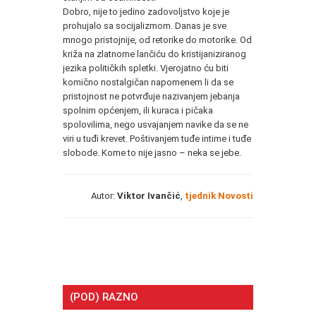
Dobro, nije to jedino zadovoljstvo koje je
prohujalo sa socijalizmom. Danas je sve
mnogo pristojnije, od retorike do motorike. Od
križa na zlatnome lančiću do kristijaniziranog
jezika političkih spletki. Vjerojatno ću biti
komično nostalgičan napomenem li da se
pristojnost ne potvrđuje nazivanjem jebanja
spolnim općenjem, ili kuraca i pičaka
spolovilima, nego usvajanjem navike da se ne
viri u tuđi krevet. Poštivanjem tuđe intime i tuđe
slobode. Kome to nije jasno – neka se jebe.
Autor:
Viktor Ivančić
,
tjednik Novosti
(POD) RAZNO