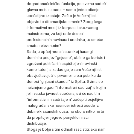
dogradonačelničku funkciju, po svemu sudeći
glavnu metu napada – samo jedno pitanje
upečatljivo izostaje: Zašto je Večernji list
objavio to difamacijsko smeće? Zbog čega
informativni medij iz korpusa takozvanog
mainstreama, za koji rade deseci
profesionalnih novinara i urednika, to smeće
smatra relevantnim?
Sada, u općoj moralizatorskoj harangi
dominira pridjev "gnjusno", obilno ga koriste i
zgroženi političari i raspištoljeni novinski
komentatori, a zadao ga je sam Večernji list,
obavještavajući u prvome naletu publiku da
donosi "gnjusni skandal" iz Splita. Svima se
neizmjerno gadi "informativni sadržaj" s kojim
je hrvatska javnost suočena, svi će nad tim
"informativnim sadržajem" začepiti osjetljive
malograđanske nosnice i istresti osude iz
dubine kršćanskih duša, no skoro nitko ne bi
da propituje njegovo porijeklo i način
distribucije.
Stoga je bolje s tim odmah raščistiti: ako nam