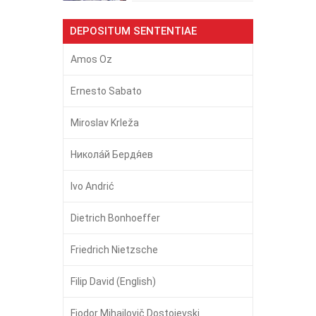
DEPOSITUM SENTENTIAE
Amos Oz
Ernesto Sabato
Miroslav Krleža
Никола́й Бердя́ев
Ivo Andrić
Dietrich Bonhoeffer
Friedrich Nietzsche
Filip David (English)
Fjodor Mihailovič Dostojevski