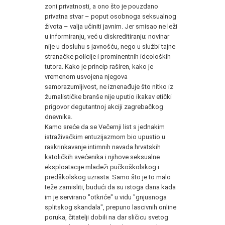
zoni privatnosti, a ono što je pouzdano
privatna stvar – poput osobnoga seksualnog
života – valja učiniti javnim. Jer smisao ne leži
u informiranju, već u diskreditiranju; novinar
nije u dosluhu s javnošću, nego u službi tajne
stranačke policije i prominentnih ideoloških
tutora. Kako je princip raširen, kako je
vremenom usvojena njegova
samorazumljivost, ne iznenađuje što nitko iz
žurnalističke branše nije uputio ikakav etički
prigovor degutantnoj akciji zagrebačkog
dnevnika.
Kamo sreće da se Večernji list s jednakim
istraživačkim entuzijazmom bio upustio u
raskrinkavanje intimnih navada hrvatskih
katoličkih svećenika i njihove seksualne
eksploatacije mladeži pučkoškolskog i
predškolskog uzrasta. Samo što je to malo
teže zamisliti, budući da su istoga dana kada
im je servirano "otkriće" u vidu "gnjusnoga
splitskog skandala", prepuno lascivnih online
poruka, čitatelji dobili na dar sličicu svetog