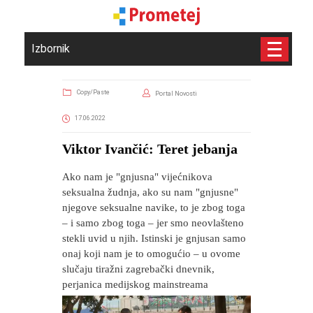
Izbornik
Copy/Paste
Portal Novosti
17.06.2022
Viktor Ivančić: Teret jebanja
Ako nam je "gnjusna" vijećnikova
seksualna žudnja, ako su nam "gnjusne"
njegove seksualne navike, to je zbog toga
– i samo zbog toga – jer smo neovlašteno
stekli uvid u njih. Istinski je gnjusan samo
onaj koji nam je to omogućio – u ovome
slučaju tiražni zagrebački dnevnik,
perjanica medijskog mainstreama