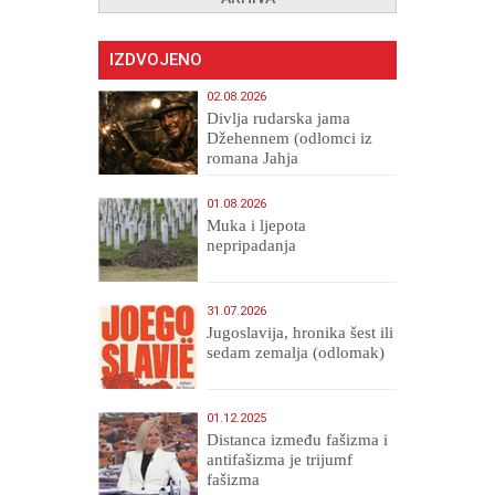
IZDVOJENO
02.08.2026
Divlja rudarska jama
Džehennem (odlomci iz
romana Jahja
Veličanstveni)
01.08.2026
Muka i ljepota
nepripadanja
31.07.2026
Jugoslavija, hronika šest ili
sedam zemalja (odlomak)
01.12.2025
Distanca između fašizma i
antifašizma je trijumf
fašizma