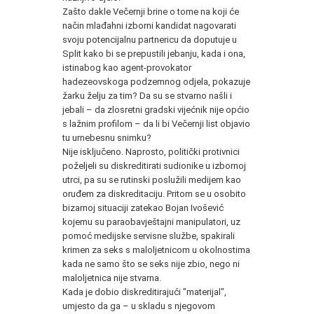
Zašto dakle Večernji brine o tome na koji će
način mlađahni izborni kandidat nagovarati
svoju potencijalnu partnericu da doputuje u
Split kako bi se prepustili jebanju, kada i ona,
istinabog kao agent-provokator
hadezeovskoga podzemnog odjela, pokazuje
žarku želju za tim? Da su se stvarno našli i
jebali – da zlosretni gradski vijećnik nije općio
s lažnim profilom – da li bi Večernji list objavio
tu urnebesnu snimku?
Nije isključeno. Naprosto, politički protivnici
poželjeli su diskreditirati sudionike u izbornoj
utrci, pa su se rutinski poslužili medijem kao
oruđem za diskreditaciju. Pritom se u osobito
bizarnoj situaciji zatekao Bojan Ivošević
kojemu su paraobavještajni manipulatori, uz
pomoć medijske servisne službe, spakirali
krimen za seks s maloljetnicom u okolnostima
kada ne samo što se seks nije zbio, nego ni
maloljetnica nije stvarna.
Kada je dobio diskreditirajući "materijal",
umjesto da ga – u skladu s njegovom