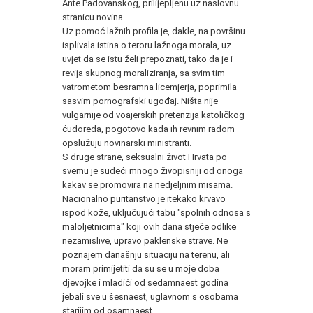
Ante Padovanskog, prilijepljenu uz naslovnu
stranicu novina.
Uz pomoć lažnih profila je, dakle, na površinu
isplivala istina o teroru lažnoga morala, uz
uvjet da se istu želi prepoznati, tako da je i
revija skupnog moraliziranja, sa svim tim
vatrometom besramna licemjerja, poprimila
sasvim pornografski ugođaj. Ništa nije
vulgarnije od voajerskih pretenzija katoličkog
ćudoređa, pogotovo kada ih revnim radom
opslužuju novinarski ministranti.
S druge strane, seksualni život Hrvata po
svemu je sudeći mnogo živopisniji od onoga
kakav se promovira na nedjeljnim misama.
Nacionalno puritanstvo je itekako krvavo
ispod kože, uključujući tabu "spolnih odnosa s
maloljetnicima" koji ovih dana stječe odlike
nezamislive, upravo paklenske strave. Ne
poznajem današnju situaciju na terenu, ali
moram primijetiti da su se u moje doba
djevojke i mladići od sedamnaest godina
jebali sve u šesnaest, uglavnom s osobama
starijim od osamnaest.