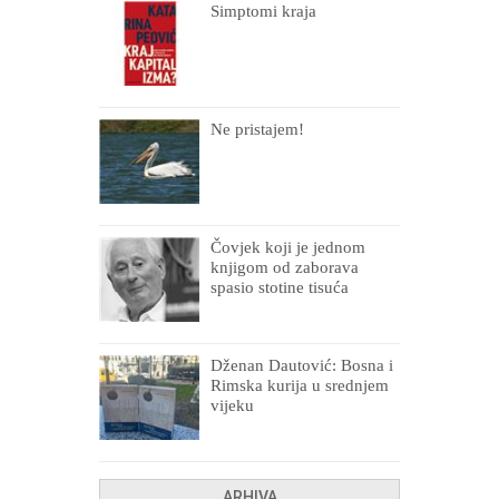
Simptomi kraja
Ne pristajem!
Čovjek koji je jednom
knjigom od zaborava
spasio stotine tisuća
drugih, prokletih i
uništenih
Dženan Dautović: Bosna i
Rimska kurija u srednjem
vijeku
ARHIVA