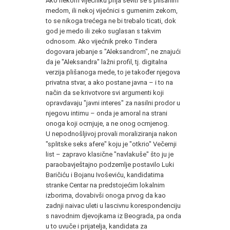
Ako nekom vijećniku prija ševiti se s plišanim
medom, ili nekoj vijećnici s gumenim zekom,
to se nikoga trećega ne bi trebalo ticati, dok
god je medo ili zeko suglasan s takvim
odnosom. Ako vijećnik preko Tindera
dogovara jebanje s "Aleksandrom", ne znajući
da je "Aleksandra" lažni profil, tj. digitalna
verzija plišanoga mede, to je također njegova
privatna stvar, a ako postane javna – i to na
način da se krivotvore svi argumenti koji
opravdavaju "javni interes" za nasilni prodor u
njegovu intimu – onda je amoral na strani
onoga koji ocrnjuje, a ne onog ocrnjenog.
U nepodnošljivoj provali moraliziranja nakon
"splitske seks afere" koju je "otkrio" Večernji
list – zapravo klasične "navlakuše" što ju je
paraobavještajno podzemlje postavilo Luki
Baričiću i Bojanu Ivoševiću, kandidatima
stranke Centar na predstojećim lokalnim
izborima, dovabivši onoga prvog da kao
zadnji naivac uleti u lascivnu korespondenciju
s navodnim djevojkama iz Beograda, pa onda
u to uvuče i prijatelja, kandidata za