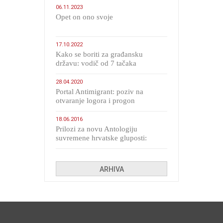
06.11.2023
​Opet on ono svoje
17.10.2022
Kako se boriti za građansku
državu: vodič od 7 tačaka
28.04.2020
Portal Antimigrant: poziv na
otvaranje logora i progon
migranata poput bijesnih kerova
18.06.2016
Prilozi za novu Antologiju
suvremene hrvatske gluposti:
Kolinda i ekipa o navijačkim
huliganima
ARHIVA