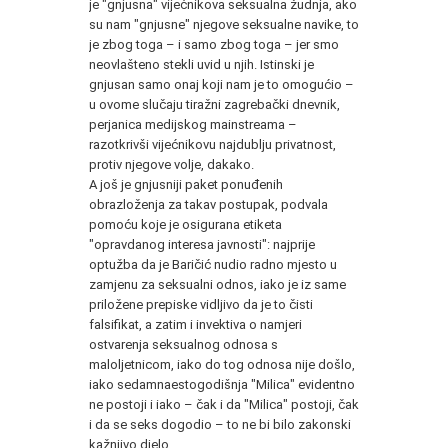
je "gnjusna" vijećnikova seksualna žudnja, ako
su nam "gnjusne" njegove seksualne navike, to
je zbog toga – i samo zbog toga – jer smo
neovlašteno stekli uvid u njih. Istinski je
gnjusan samo onaj koji nam je to omogućio –
u ovome slučaju tiražni zagrebački dnevnik,
perjanica medijskog mainstreama –
razotkrivši vijećnikovu najdublju privatnost,
protiv njegove volje, dakako.
A još je gnjusniji paket ponuđenih
obrazloženja za takav postupak, podvala
pomoću koje je osigurana etiketa
"opravdanog interesa javnosti": najprije
optužba da je Baričić nudio radno mjesto u
zamjenu za seksualni odnos, iako je iz same
priložene prepiske vidljivo da je to čisti
falsifikat, a zatim i invektiva o namjeri
ostvarenja seksualnog odnosa s
maloljetnicom, iako do tog odnosa nije došlo,
iako sedamnaestogodišnja "Milica" evidentno
ne postoji i iako – čak i da "Milica" postoji, čak
i da se seks dogodio – to ne bi bilo zakonski
kažnjivo djelo.