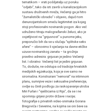
tematikom – vrati pošiljatelju uz poruku
"odjebi", tako da isti završi u kanalizacijskom
sustavu društvenih mreža, Večernji ga je hitro
"žurnalistički obradio" i objavio, dajući tom
denuncijantskom smeću legitimitet iza kojeg
stoji profesionalni novinarski pogon. Ako već
udruženo titraju malograđanski želuci, ako je
osjetljivost na "gnjusnost" u punome jeku,
preporučio bih da se u slučaju "splitske seks
afere" – obnovimo li sjećanja na davne etičke
uzuse novinarskog zanata – ta grožnja
pravilno adresira: gnjusan je jedino Večernji
list. I obratno: Večernji list je jedini gnjusan.
To, doduše, ne odstupa od tradicije hrvatskih
medijskih egzekucija, koja je sve samo ne
siromašna. Konstruirani "nemoral" na intimnom
planu, sumnjive veze i seksualne preferencije,
ovdje su činili podlogu za raskopavanje utroba
Miri Furlan i "vješticama iz Rija", da se i ne
spominju grijesi protiv države i nacije;
fotografije s privatnih video-snimaka Gorana
Bregovića i Severine, na kojima se oni ševe sa