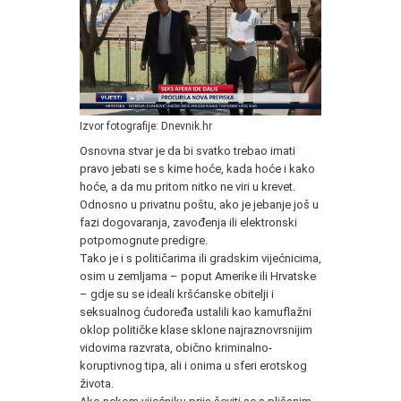
Izvor fotografije: Dnevnik.hr
Osnovna stvar je da bi svatko trebao imati
pravo jebati se s kime hoće, kada hoće i kako
hoće, a da mu pritom nitko ne viri u krevet.
Odnosno u privatnu poštu, ako je jebanje još u
fazi dogovaranja, zavođenja ili elektronski
potpomognute predigre.
Tako je i s političarima ili gradskim vijećnicima,
osim u zemljama – poput Amerike ili Hrvatske
– gdje su se ideali kršćanske obitelji i
seksualnog ćudoređa ustalili kao kamuflažni
oklop političke klase sklone najraznovrsnijim
vidovima razvrata, obično kriminalno-
koruptivnog tipa, ali i onima u sferi erotskog
života.