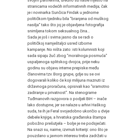
svojim partnerima, uredno su našle mjesto na
stranicama vodećih informativnih medija; čak
je i novinarka Sunčica Findak u jednome
političkom tjedniku bila "branjena od muškog
nasilja" tako što joj je objavljena fotografija
snimljena tokom seksualnog čina…
Sada je još i svima jasno da se radi o
političkoj namještaljci usred izborne
kampanje. No ništa zato: isti kolumnisti koji
sada sipaju žuč zbog "moralnoga posrnuća"
uspaljenoga splitskog dvojca, prije neku
godinu su objavu interne prepiske među
članovima tzv. Borg grupe, gdje su se ovi
dogovarali koliko će koji milijuna maznuti iz
državnoga proračuna, opisivali kao "sramotno
zadiranje u privatnost". Na stenograme
Tuđmanovih razgovora o podjeli BiH – inače
lako dostupne, jer se nalaze u arhivi Haškog
suda, te ih je Feral svojedobno ukoričio u dvije
debele knjige, a hrvatska građanska štampa
pobožno prešutjela – bolje je ne podsjećati.
Na snazi su, naime, izvrnuti kriteriji: ono što je
pouzdano u javnom interesu treba zadržati u