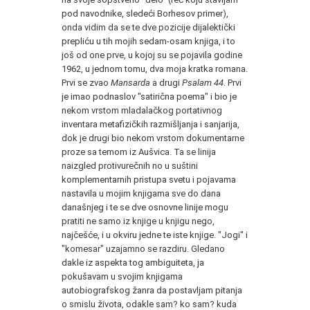
pod navodnike, sledeći Borhesov primer),
onda vidim da se te dve pozicije dijalektički
prepliću u tih mojih sedam-osam knjiga, i to
još od one prve, u kojoj su se pojavila godine
1962, u jednom tomu, dva moja kratka romana.
Prvi se zvao
Mansarda
a drugi
Psalam 44
. Prvi
je imao podnaslov "satirična poema" i bio je
nekom vrstom mladalačkog portativnog
inventara metafizičkih razmišljanja i sanjarija,
dok je drugi bio nekom vrstom dokumentarne
proze sa temom iz Aušvica. Ta se linija
naizgled protivurečnih no u suštini
komplementarnih pristupa svetu i pojavama
nastavila u mojim knjigama sve do dana
današnjeg i te se dve osnovne linije mogu
pratiti ne samo iz knjige u knjigu nego,
najčešće, i u okviru jedne te iste knjige. "Jogi" i
"komesar" uzajamno se razdiru. Gledano
dakle iz aspekta tog ambiguiteta, ja
pokušavam u svojim knjigama
autobiografskog žanra da postavljam pitanja
o smislu života, odakle sam? ko sam? kuda