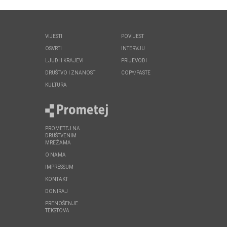
VIJESTI
POVIJEST
OSVRTI
INTERVJU
LJUDI I KRAJEVI
PRIJEVODI
DRUŠTVO I ZNANOST
COPY/PASTE
KULTURA
PROMETEJ NA
DRUŠTVENIM
MREŽAMA
O NAMA
IMPRESSUM
KONTAKT
DONIRAJ
PRENOŠENJE
TEKSTOVA