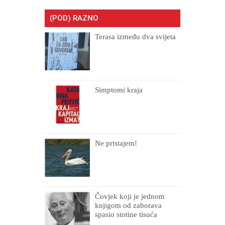
(POD) RAZNO
Terasa između dva svijeta
Simptomi kraja
Ne pristajem!
Čovjek koji je jednom
knjigom od zaborava
spasio stotine tisuća
drugih, prokletih i