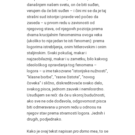
današnjem našem svetu, on će biti suđen,
verujem da će biti suđen – i čini mi se da je taj
strašni sud istorije i pravde već počeo da
zaseda – u prvom redu u zavisnosti od
njegovog stava, od njegovih pozicija prema
dvama krucijalnim fenomenima ovoga veka
(ukoliko to nije jedan te isti fenomen): prema
logorima istrebljenja, onim hitlerovskim i onim
staljinskim. Svaki pokušaj, makar i
najzaobilazniji, makar i u zametku, bilo kakvog
ideološkog opravdanja tog fenomena –
logora – u ime takozvane "istorijske nužnosti",
"klasne borbe", "rasne čistote", "novog
čoveka" i slično, diskreditovaće svako delo,
svakog pisca, jednom zauvek i nemilosrdno.
Usuđujem se reći: da će u skoroj budućnosti,
ako sve ne ode dođavola, odgovornost pisca
biti odmeravana u prvom redu u odnosu na
njegov stav prema stvarnosti logora. Jednih i
drugih, podjednako.
Kako je ovaj tekst napisan
pro domo mea
, to se