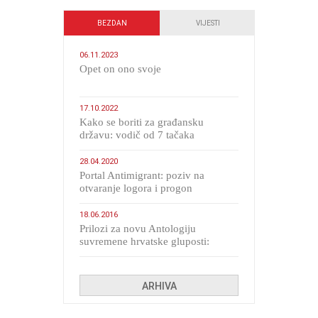
BEZDAN
VIJESTI
06.11.2023
​Opet on ono svoje
17.10.2022
Kako se boriti za građansku
državu: vodič od 7 tačaka
28.04.2020
Portal Antimigrant: poziv na
otvaranje logora i progon
migranata poput bijesnih kerova
18.06.2016
Prilozi za novu Antologiju
suvremene hrvatske gluposti:
Kolinda i ekipa o navijačkim
huliganima
ARHIVA