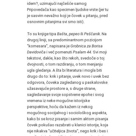
idem?, uzimajući najčešće samog
Pripovedača kao specimen ljudske vrste (jer tu
je sasvim nevažno koji je čovek u pitanju, pred
osnovnim pitanjima svi smo isti).
To su knjige tipa
Bašta
,
pepeo
ili
Peščanik
. Na
drugoj liniji, sa predominantnom pozicijom
"komesara", napisana je
Grobnica za Borisa
Davidoviča
i već pomenuti
Psalam 44.
Svi moji
tekstovi, dakle, kao što rekoh, svedoče o toj
dvojnosti, o tom razdiranju, o tom menjanju
ugla gledanja. A šta bi literatura i mogla biti
drugo do to: krik i pitanje, uvek novo i uvek bez
odgovora, čoveka zagledanog u paskalovske
užasavajuće prostore a, s druge strane,
sagledavanje svoje sopstvene epohe i svog
vremena iz neke mogućne istorijske
perspektive, hoću da kažem iz nekog
mogućnog socijalnog i sociološkog aspekta,
kako bi se kroz pisanje i samim aktom pisanja
čovek pokušao razabrati u klanici istorije, koja
nije nikakva "učiteljica života", nego krik i bes i