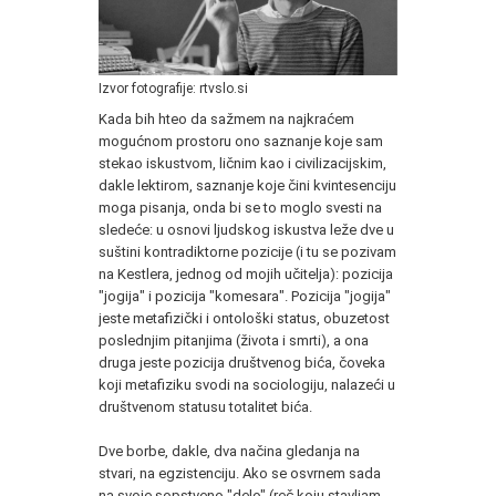
Izvor fotografije: rtvslo.si
Kada bih hteo da sažmem na najkraćem
mogućnom prostoru ono saznanje koje sam
stekao iskustvom, ličnim kao i civilizacijskim,
dakle lektirom, saznanje koje čini kvintesenciju
moga pisanja, onda bi se to moglo svesti na
sledeće: u osnovi ljudskog iskustva leže dve u
suštini kontradiktorne pozicije (i tu se pozivam
na Kestlera, jednog od mojih učitelja): pozicija
"jogija" i pozicija "komesara". Pozicija "jogija"
jeste metafizički i ontološki status, obuzetost
poslednjim pitanjima (života i smrti), a ona
druga jeste pozicija društvenog bića, čoveka
koji metafiziku svodi na sociologiju, nalazeći u
društvenom statusu totalitet bića.
Dve borbe, dakle, dva načina gledanja na
stvari, na egzistenciju. Ako se osvrnem sada
na svoje sopstveno "delo" (reč koju stavljam