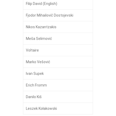
Filip David (English)
Fjodor Mihailovič Dostojevski
Nikos Kazantzakis
Meša Selimović
Voltaire
Marko Vešović
Ivan Supek
Erich Fromm
Danilo Kiš
Leszek Kołakowski