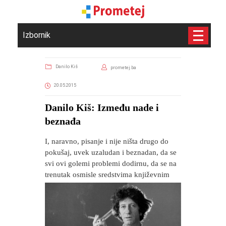
Izbornik
Danilo Kiš
prometej.ba
20.05.2015
Danilo Kiš: Između nade i
beznađa
I, naravno, pisanje i nije ništa drugo do
pokušaj, uvek uzaludan i beznadan, da se
svi ovi golemi problemi dodirnu, da se na
trenutak osmisle sredstvima književnim