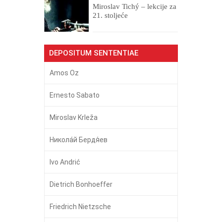
Miroslav Tichý – lekcije za
21. stoljeće
DEPOSITUM SENTENTIAE
Amos Oz
Ernesto Sabato
Miroslav Krleža
Никола́й Бердя́ев
Ivo Andrić
Dietrich Bonhoeffer
Friedrich Nietzsche