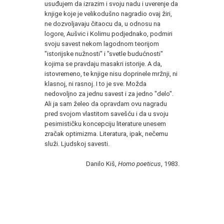
usuđujem da izrazim i svoju nadu i uverenje da
knjige koje je velikodušno nagradio ovaj žiri,
ne dozvoljavaju čitaocu da, u odnosu na
logore, Aušvic i Kolimu podjednako, podmiri
svoju savest nekom lagodnom teorijom
"istorijske nužnosti" i "svetle budućnosti"
kojima se pravdaju masakri istorije. A da,
istovremeno, te knjige nisu doprinele mržnji, ni
klasnoj, ni rasnoj. I to je sve. Možda
nedovoljno za jednu savest i za jedno "delo".
Ali ja sam želeo da opravdam ovu nagradu
pred svojom vlastitom savešću i da u svoju
pesimističku koncepciju literature unesem
zračak optimizma. Literatura, ipak, nečemu
služi. Ljudskoj savesti.
Danilo Kiš,
Homo poeticus
, 1983.