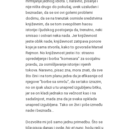
mrmljanje jednog idiota. I, naravno, pisanje i
nije ništa drugo do pokušaj, uvek uzaludan i
beznadan, da se svi ovi golemi problemi
dodirnu, da se na trenutak osmisle sredstvima
književnim, da se tom sveopštem haosu
istorije i ljudskog postojanja da, trenutno, neki
smisao i ostvari neka nada. Jer književnost
jeste oblik nade, književnost zatrpava ponore
koje je sama stvorila, kako to govoraše Marsel
Rejmon. No književnost jeste i to: strasno
opredeljenje i borba "komesara" za socijalnu
pravdu, za osmišljavanje istorije i njenih
tokova. Naravno, pisac zna, mora znati, da sve
što čini i na tom planu jedva da je efikasnije od
njegove "borbe sa smrću", da se tako izrazim,
no on ipak ulazi u tu unapred izgubljenu bitku,
jer se on kladi jednako na večnost kao i na
sadašnjost, mada zna da je svaka opklada
unapred izgubljena. Tako on živi i piše između
nade i beznađa...
Dozvolite mi još samo jednu primedbu. Što se
tiče pisca danas i ovde,
hic et nunc
, hoću reći u