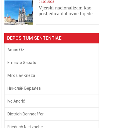
01.09.2025
​Vjerski nacionalizam kao
posljedica duhovne bijede
DEPOSITUM SENTENTIAE
Amos Oz
Ernesto Sabato
Miroslav Krleža
Никола́й Бердя́ев
Ivo Andrić
Dietrich Bonhoeffer
Friedrich Nietzsche