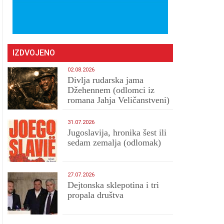
IZDVOJENO
02.08.2026
Divlja rudarska jama
Džehennem (odlomci iz
romana Jahja Veličanstveni)
31.07.2026
Jugoslavija, hronika šest ili
sedam zemalja (odlomak)
27.07.2026
Dejtonska sklepotina i tri
propala društva