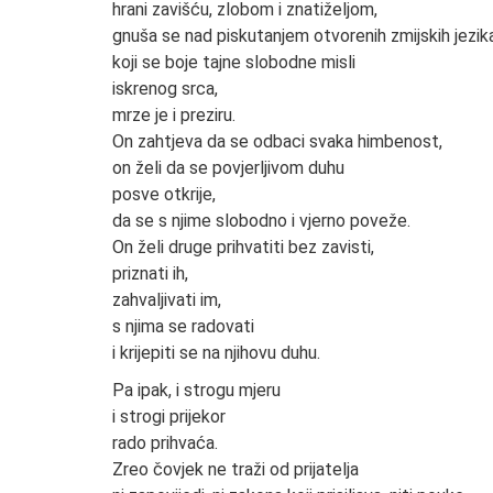
hrani zavišću, zlobom i znatiželjom,
gnuša se nad piskutanjem otvorenih zmijskih jezik
koji se boje tajne slobodne misli
iskrenog srca,
mrze je i preziru.
On zahtjeva da se odbaci svaka himbenost,
on želi da se povjerljivom duhu
posve otkrije,
da se s njime slobodno i vjerno poveže.
On želi druge prihvatiti bez zavisti,
priznati ih,
zahvaljivati im,
s njima se radovati
i krijepiti se na njihovu duhu.
Pa ipak, i strogu mjeru
i strogi prijekor
rado prihvaća.
Zreo čovjek ne traži od prijatelja