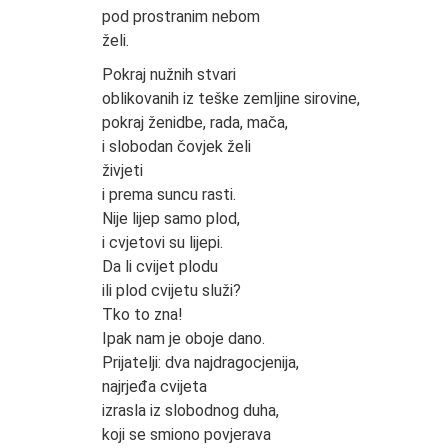
pod prostranim nebom
želi.
Pokraj nužnih stvari
oblikovanih iz teške zemljine sirovine,
pokraj ženidbe, rada, mača,
i slobodan čovjek želi
živjeti
i prema suncu rasti.
Nije lijep samo plod,
i cvjetovi su lijepi.
Da li cvijet plodu
ili plod cvijetu služi?
Tko to zna!
Ipak nam je oboje dano.
Prijatelji: dva najdragocjenija,
najrjeđa cvijeta
izrasla iz slobodnog duha,
koji se smiono povjerava