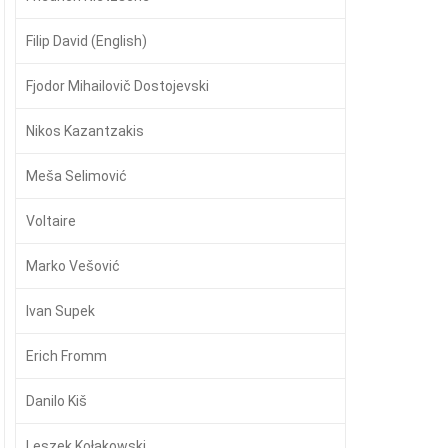
Filip David (English)
Fjodor Mihailovič Dostojevski
Nikos Kazantzakis
Meša Selimović
Voltaire
Marko Vešović
Ivan Supek
Erich Fromm
Danilo Kiš
Leszek Kołakowski