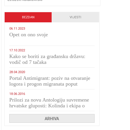
BEZDAN
VIJESTI
06.11.2023
​Opet on ono svoje
17.10.2022
Kako se boriti za građansku državu:
vodič od 7 tačaka
28.04.2020
Portal Antimigrant: poziv na otvaranje
logora i progon migranata poput
bijesnih kerova
18.06.2016
Prilozi za novu Antologiju suvremene
hrvatske gluposti: Kolinda i ekipa o
navijačkim huliganima
ARHIVA