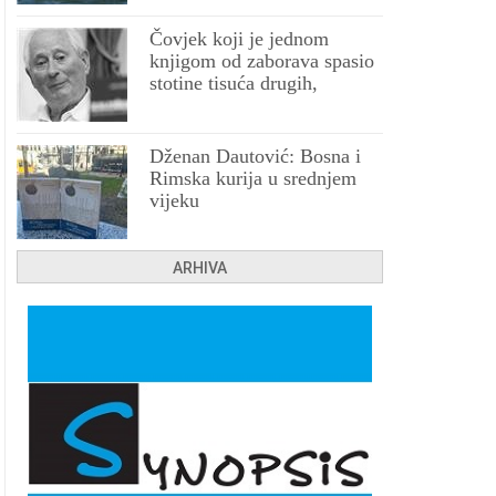
Čovjek koji je jednom
knjigom od zaborava spasio
stotine tisuća drugih,
prokletih i uništenih
Dženan Dautović: Bosna i
Rimska kurija u srednjem
vijeku
ARHIVA