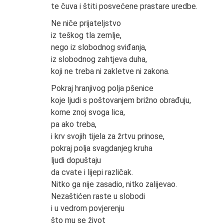
te čuva i štiti posvećene prastare uredbe.
Ne niče prijateljstvo
iz teškog tla zemlje,
nego iz slobodnog sviđanja,
iz slobodnog zahtjeva duha,
koji ne treba ni zakletve ni zakona.
Pokraj hranjivog polja pšenice
koje ljudi s poštovanjem brižno obrađuju,
kome znoj svoga lica,
pa ako treba,
i krv svojih tijela za žrtvu prinose,
pokraj polja svagdanjeg kruha
ljudi dopuštaju
da cvate i lijepi različak.
Nitko ga nije zasadio, nitko zalijevao.
Nezaštićen raste u slobodi
i u vedrom povjerenju
što mu se život