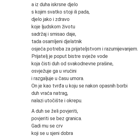
a iz duha iskrsne djelo
s kojim svatko stoji ili pada,
djelo jako i zdravo
koje ljudskom životu
sadržaj i smisao daje,
tada osamljeni djelatnik
osjeća potreba za prijateljstvom i razumijevanjem.
Prijatelj je poput bistre svježe vode
koja čisti duh od svakodnevne prašine,
osvježuje ga u vrućini
i razgaljuje u času umora.
On je kao tvrđa u koju se nakon opasnih borbi
duh vraća natrag,
nalazi utočište i okrepu.
A duh se želi povjeriti,
povjeriti se bez granica.
Gadi mu se crv
koji se u sjeni dobra