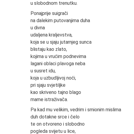
u slobodnom trenutku.
Ponajprije suigrači
na dalekim putovanjima duha
u divna
udaljena kraljevstva,
koja se u sjaju jutarnjeg sunca
blistaju kao zlato,
kojima u vrućim podnevima
lagani oblaci plavoga neba
u susret idu,
koja u uzbudljivoj noći,
pri sjaju svjetiljke
kao skriveno tajno blago
mame istraživača.
Pa kad mu velikim, vedrim i smionim mislima
duh dotakne srce i čelo
te on otvoreno i slobodno
pogleda svijetu u lice,