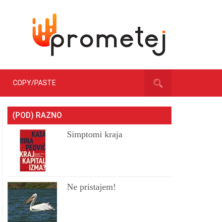
COPY/PASTE
(POD) RAZNO
Simptomi kraja
Ne pristajem!