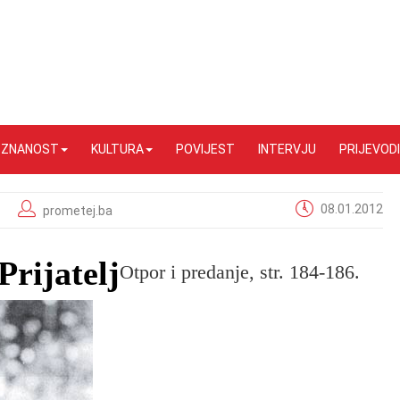
I ZNANOST
KULTURA
POVIJEST
INTERVJU
PRIJEVODI
08.01.2012
prometej.ba
Prijatelj
Otpor i predanje, str. 184-186.