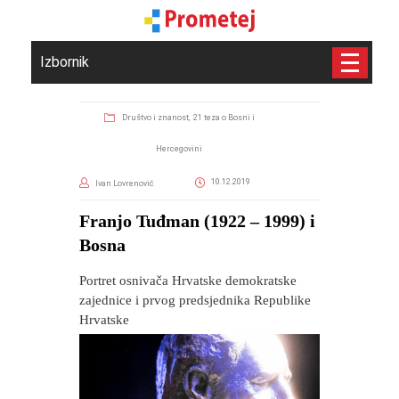
Izbornik
Društvo i znanost,
21 teza o Bosni i
Hercegovini
10.12.2019
Ivan Lovrenović
Franjo Tuđman (1922 – 1999) i
Bosna
Portret osnivača Hrvatske demokratske
zajednice i prvog predsjednika Republike
Hrvatske