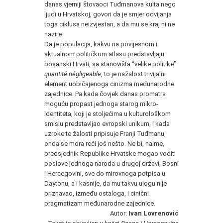
danas vjerniji štovaoci Tuđmanova kulta nego
ljudi u Hrvatskoj, govori da je smjer odvijanja
toga ciklusa neizvjestan, a da mu se kraj ni ne
nazire.
Da je populacija, kakvu na povijesnom i
aktualnom političkom atlasu predstavljaju
bosanski Hrvati, sa stanovišta “velike politike”
quantité négligeable
, to je nažalost trivijalni
element uobičajenoga cinizma međunarodne
zajednice. Pa kada čovjek danas promatra
moguću propast jednoga starog mikro-
identiteta, koji je stoljećima u kulturološkom
smislu predstavljao evropski unikum, i kada
uzroke te žalosti pripisuje Franji Tuđmanu,
onda se mora reći još nešto. Ne bi, naime,
predsjednik Republike Hrvatske mogao voditi
poslove jednoga naroda u drugoj državi, Bosni
i Hercegovini, sve do mirovnoga potpisa u
Daytonu, a i kasnije, da mu takvu ulogu nije
priznavao, između ostaloga, i cinični
pragmatizam međunarodne zajednice.
Autor:
Ivan Lovrenović