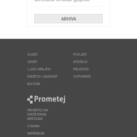
Kolinda i ekipa o navijačkim
huliganima
ARHIVA
VIJESTI
POVIJEST
OSVRTI
INTERVJU
LJUDI I KRAJEVI
PRIJEVODI
DRUŠTVO I ZNANOST
COPY/PASTE
KULTURA
PROMETEJ NA
DRUŠTVENIM
MREŽAMA
O NAMA
IMPRESSUM