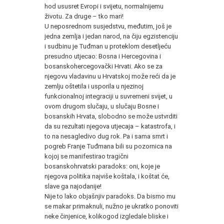
hod ususret Evropi i svijetu, normalnijemu
životu. Za druge – tko mari!
U neposrednom susjedstvu, međutim, još je
jedna zemlja i jedan narod, na čiju egzistenciju
i sudbinu je Tuđman u proteklom desetljeću
presudno utjecao: Bosna i Hercegovina i
bosanskohercegovački Hrvati. Ako se za
njegovu vladavinu u Hrvatskoj može reći da je
zemlju oštetila i usporila u njezinoj
funkcionalnoj integraciji u suvremeni svijet, u
ovom drugom slučaju, u slučaju Bosne i
bosanskih Hrvata, slobodno se može ustvrditi
da su rezultati njegova utjecaja – katastrofa, i
to na nesagledivo dug rok. Pa i sama smrt i
pogreb Franje Tuđmana bili su pozornica na
kojoj se manifestirao tragični
bosanskohrvatski paradoks: oni, koje je
njegova politika najviše koštala, i koštat će,
slave ga najodanije!
Nije to lako objašnjiv paradoks. Da bismo mu
se makar primaknuli, nužno je ukratko ponoviti
neke činjenice, kolikogod izgledale bliske i