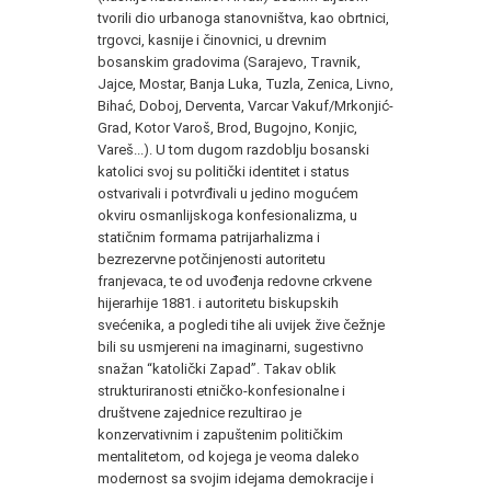
tvorili dio urbanoga stanovništva, kao obrtnici,
trgovci, kasnije i činovnici, u drevnim
bosanskim gradovima (Sarajevo, Travnik,
Jajce, Mostar, Banja Luka, Tuzla, Zenica, Livno,
Bihać, Doboj, Derventa, Varcar Vakuf/Mrkonjić-
Grad, Kotor Varoš, Brod, Bugojno, Konjic,
Vareš...). U tom dugom razdoblju bosanski
katolici svoj su politički identitet i status
ostvarivali i potvrđivali u jedino mogućem
okviru osmanlijskoga konfesionalizma, u
statičnim formama patrijarhalizma i
bezrezervne potčinjenosti autoritetu
franjevaca, te od uvođenja redovne crkvene
hijerarhije 1881. i autoritetu biskupskih
svećenika, a pogledi tihe ali uvijek žive čežnje
bili su usmjereni na imaginarni, sugestivno
snažan “katolički Zapad”. Takav oblik
strukturiranosti etničko-konfesionalne i
društvene zajednice rezultirao je
konzervativnim i zapuštenim političkim
mentalitetom, od kojega je veoma daleko
modernost sa svojim idejama demokracije i