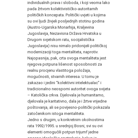
individualnih prava i sloboda, i koji veoma lako
pada žrtvom kolektivističko-autoritarnih
političkih koncepata. Politički uvjeti u kojima
su ovi ljudi živjeli posljednjih stotinu godina
(Austro-Ugarska Monarhija, Kraljevina
Jugoslavija, Nezavisna Država Hrvatska u
Drugom svjetskom ratu, socijalistička
Jugoslavija) nisu nimalo pridonijeli političkoj
modernizaciji toga mentaliteta, naprotiv.
Najopasnija, pak, crta ovoga mentaliteta jest
njegova potpuna lišenost sposobnosti za
realnu procjenu vlastitoga položaja,
mogućnosti, stvarnih interesa. U tomu je
zakazao i jedini “kolektivni intelektualac” i
tradicionalno neosporni autoritet ovoga svijeta
– Katolička crkva. Djelovala je humanitarno,
djelovala je karitativno, dala je i žrtve vrijedne
poštovanja, ali se povijesno-politički pokazala
zatočenikom istoga mentaliteta.
Jedno s drugim, u konkretnim okolnostima
rata 1992/1995. u srednjoj Bosni, svi su ovi
elementi omogućili potpun trijumf jedne