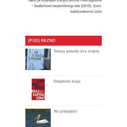
Tekst je objavljen u knjizi
Bosna i Hercegovina
– budućnost nezavršenog rata
(2010). Izvor:
ivanlovrenovic.com
(POD) RAZNO
Terasa između dva svijeta
Simptomi kraja
Ne pristajem!