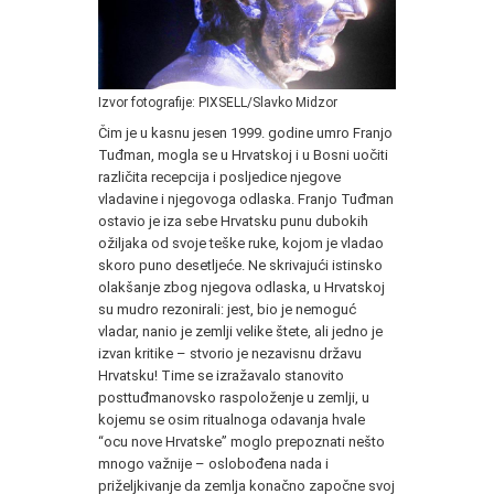
Izvor fotografije: PIXSELL/Slavko Midzor
Čim je u kasnu jesen 1999. godine umro Franjo
Tuđman, mogla se u Hrvatskoj i u Bosni uočiti
različita recepcija i posljedice njegove
vladavine i njegovoga odlaska. Franjo Tuđman
ostavio je iza sebe Hrvatsku punu dubokih
ožiljaka od svoje teške ruke, kojom je vladao
skoro puno desetljeće. Ne skrivajući istinsko
olakšanje zbog njegova odlaska, u Hrvatskoj
su mudro rezonirali: jest, bio je nemoguć
vladar, nanio je zemlji velike štete, ali jedno je
izvan kritike – stvorio je nezavisnu državu
Hrvatsku! Time se izražavalo stanovito
posttuđmanovsko raspoloženje u zemlji, u
kojemu se osim ritualnoga odavanja hvale
“ocu nove Hrvatske” moglo prepoznati nešto
mnogo važnije – oslobođena nada i
priželjkivanje da zemlja konačno započne svoj