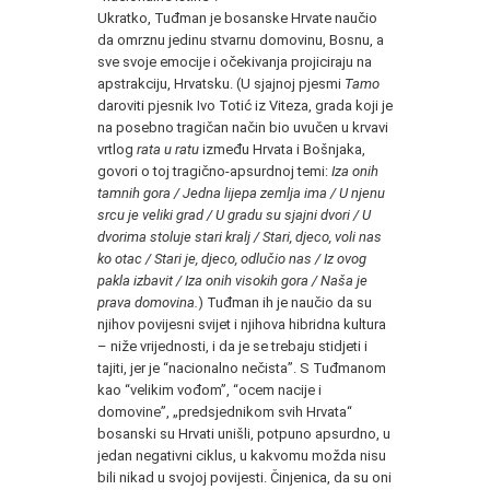
Ukratko, Tuđman je bosanske Hrvate naučio
da omrznu jedinu stvarnu domovinu, Bosnu, a
sve svoje emocije i očekivanja projiciraju na
apstrakciju, Hrvatsku. (U sjajnoj pjesmi
Tamo
daroviti pjesnik Ivo Totić iz Viteza, grada koji je
na posebno tragičan način bio uvučen u krvavi
vrtlog
rata u ratu
između Hrvata i Bošnjaka,
govori o toj tragično-apsurdnoj temi:
Iza onih
tamnih gora / Jedna lijepa zemlja ima / U njenu
srcu je veliki grad / U gradu su sjajni dvori / U
dvorima stoluje stari kralj / Stari, djeco, voli nas
ko otac / Stari je, djeco, odlučio nas / Iz ovog
pakla izbavit / Iza onih visokih gora / Naša je
prava domovina.
) Tuđman ih je naučio da su
njihov povijesni svijet i njihova hibridna kultura
– niže vrijednosti, i da je se trebaju stidjeti i
tajiti, jer je “nacionalno nečista”. S Tuđmanom
kao “velikim vođom”, “ocem nacije i
domovine”, „predsjednikom svih Hrvata“
bosanski su Hrvati unišli, potpuno apsurdno, u
jedan negativni ciklus, u kakvomu možda nisu
bili nikad u svojoj povijesti. Činjenica, da su oni