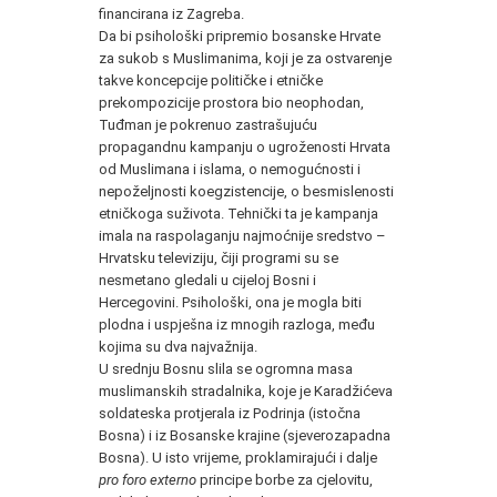
financirana iz Zagreba.
Da bi psihološki pripremio bosanske Hrvate
za sukob s Muslimanima, koji je za ostvarenje
takve koncepcije političke i etničke
prekompozicije prostora bio neophodan,
Tuđman je pokrenuo zastrašujuću
propagandnu kampanju o ugroženosti Hrvata
od Muslimana i islama, o nemogućnosti i
nepoželjnosti koegzistencije, o besmislenosti
etničkoga suživota. Tehnički ta je kampanja
imala na raspolaganju najmoćnije sredstvo –
Hrvatsku televiziju, čiji programi su se
nesmetano gledali u cijeloj Bosni i
Hercegovini. Psihološki, ona je mogla biti
plodna i uspješna iz mnogih razloga, među
kojima su dva najvažnija.
U srednju Bosnu slila se ogromna masa
muslimanskih stradalnika, koje je Karadžićeva
soldateska protjerala iz Podrinja (istočna
Bosna) i iz Bosanske krajine (sjeverozapadna
Bosna). U isto vrijeme, proklamirajući i dalje
pro foro externo
principe borbe za cjelovitu,