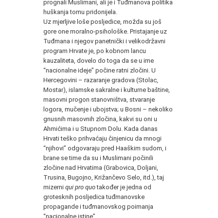
prognali Muslimani, ali je i Tuđmanova politika
huškanja tomu pridonijela.
Uz mjerljive loše posljedice, možda su još
gore one moralno-psihološke. Pristajanje uz
Tuđmana i njegov panetnički i velikodržavni
program Hrvate je, po kobnom lancu
kauzaliteta, dovelo do toga da se u ime
“nacionalne ideje” počine ratni zločini. U
Hercegovini – razaranje gradova (Stolac,
Mostar), islamske sakralne i kulturne baštine,
masovni progon stanovništva, stvaranje
logora, mučenje i ubojstva; u Bosni – nekoliko
gnusnih masovnih zločina, kakvi su oni u
Ahmićima i u Stupnom Dolu. Kada danas
Hrvati teško prihvaćaju činjenicu da mnogi
“njihovi” odgovaraju pred Haaškim sudom, i
brane se time da su i Muslimani počinili
zločine nad Hrvatima (Grabovica, Doljani,
Trusina, Bugojno, Križančevo Selo, itd.), taj
mizerni
qui pro quo
također je jedna od
grotesknih posljedica tuđmanovske
propagande i tuđmanovskog poimanja
“nacionalne istine”.