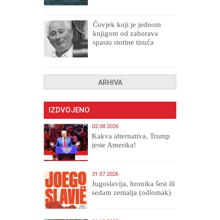
Čovjek koji je jednom
knjigom od zaborava
spasio stotine tisuća
drugih, prokletih i
uništenih
ARHIVA
IZDVOJENO
02.08.2026
Kakva alternativa, Trump
jeste Amerika!
31.07.2026
Jugoslavija, hronika šest ili
sedam zemalja (odlomak)