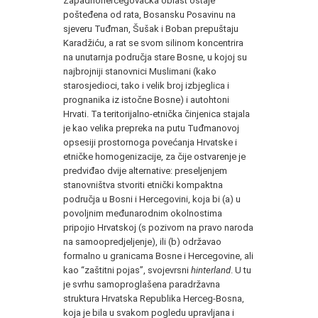
Zapadnohercegovačka oblast ostaje
pošteđena od rata, Bosansku Posavinu na
sjeveru Tuđman, Šušak i Boban prepuštaju
Karadžiću, a rat se svom silinom koncentrira
na unutarnja područja stare Bosne, u kojoj su
najbrojniji stanovnici Muslimani (kako
starosjedioci, tako i velik broj izbjeglica i
prognanika iz istočne Bosne) i autohtoni
Hrvati. Ta teritorijalno-etnička činjenica stajala
je kao velika prepreka na putu Tuđmanovoj
opsesiji prostornoga povećanja Hrvatske i
etničke homogenizacije, za čije ostvarenje je
predviđao dvije alternative: preseljenjem
stanovništva stvoriti etnički kompaktna
područja u Bosni i Hercegovini, koja bi (a) u
povoljnim međunarodnim okolnostima
pripojio Hrvatskoj (s pozivom na pravo naroda
na samoopredjeljenje), ili (b) održavao
formalno u granicama Bosne i Hercegovine, ali
kao “zaštitni pojas”, svojevrsni
hinterland
. U tu
je svrhu samoproglašena paradržavna
struktura Hrvatska Republika Herceg-Bosna,
koja je bila u svakom pogledu upravljana i