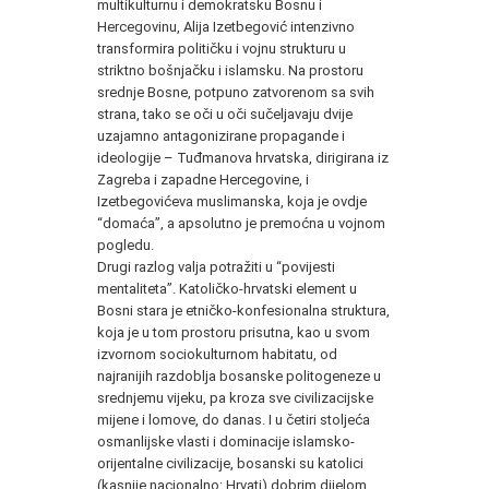
multikulturnu i demokratsku Bosnu i
Hercegovinu, Alija Izetbegović intenzivno
transformira političku i vojnu strukturu u
striktno bošnjačku i islamsku. Na prostoru
srednje Bosne, potpuno zatvorenom sa svih
strana, tako se oči u oči sučeljavaju dvije
uzajamno antagonizirane propagande i
ideologije – Tuđmanova hrvatska, dirigirana iz
Zagreba i zapadne Hercegovine, i
Izetbegovićeva muslimanska, koja je ovdje
“domaća”, a apsolutno je premoćna u vojnom
pogledu.
Drugi razlog valja potražiti u “povijesti
mentaliteta”. Katoličko-hrvatski element u
Bosni stara je etničko-konfesionalna struktura,
koja je u tom prostoru prisutna, kao u svom
izvornom sociokulturnom habitatu, od
najranijih razdoblja bosanske politogeneze u
srednjemu vijeku, pa kroza sve civilizacijske
mijene i lomove, do danas. I u četiri stoljeća
osmanlijske vlasti i dominacije islamsko-
orijentalne civilizacije, bosanski su katolici
(kasnije nacionalno: Hrvati) dobrim dijelom