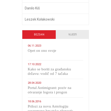
Danilo Kiš
Leszek Kołakowski
BEZDAN
VIJESTI
06.11.2023
​Opet on ono svoje
17.10.2022
Kako se boriti za građansku
državu: vodič od 7 tačaka
28.04.2020
Portal Antimigrant: poziv na
otvaranje logora i progon
migranata poput bijesnih kerova
18.06.2016
Prilozi za novu Antologiju
suvremene hrvatske gluposti: