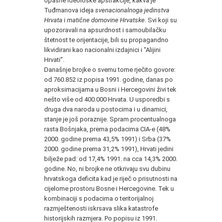
opasne ideološke apstrakcije, kakva je
Tuđmanova ideja
svenacionalnoga jedinstva
Hrvata
i
matične domovine Hrvatske
. Svi koji su
upozoravali na apsurdnost i samoubilačku
štetnost te orijentacije, bili su propagandno
likvidirani kao nacionalni izdajnici i “Alijini
Hrvati”.
Današnje brojke o svemu tome rječito govore:
od 760.852 iz popisa 1991. godine, danas po
aproksimacijama u Bosni i Hercegovini živi tek
nešto više od 400.000 Hrvata. U usporedbi s
druga dva naroda u postocima i u dinamici,
stanje je još poraznije. Spram procentualnoga
rasta Bošnjaka, prema podacima CIA-e (48%
2000. godine prema 43,5% 1991) i Srba (37%
2000. godine prema 31,2% 1991), Hrvati jedini
bilježe pad: od 17,4% 1991. na cca 14,3% 2000.
godine. No, ni brojke ne otkrivaju svu dubinu
hrvatskoga deficita kad je riječ o prisutnosti na
cijelome prostoru Bosne i Hercegovine. Tek u
kombinaciji s podacima o teritorijalnoj
razmještenosti iskrsava slika katastrofe
historijskih razmjera. Po popisu iz 1991.