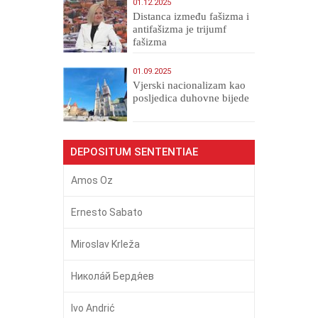
01.12.2025
Distanca između fašizma i
antifašizma je trijumf
fašizma
01.09.2025
​Vjerski nacionalizam kao
posljedica duhovne bijede
DEPOSITUM SENTENTIAE
Amos Oz
Ernesto Sabato
Miroslav Krleža
Никола́й Бердя́ев
Ivo Andrić