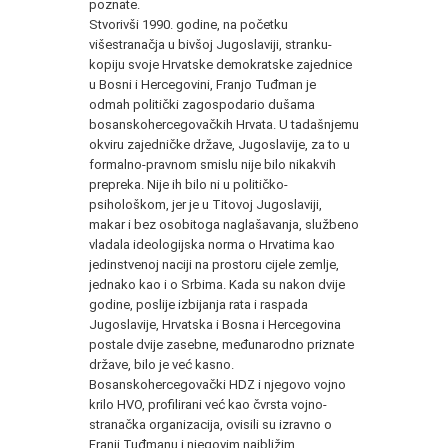
poznate.
Stvorivši 1990. godine, na početku
višestranačja u bivšoj Jugoslaviji, stranku-
kopiju svoje Hrvatske demokratske zajednice
u Bosni i Hercegovini, Franjo Tuđman je
odmah politički zagospodario dušama
bosanskohercegovačkih Hrvata. U tadašnjemu
okviru zajedničke države, Jugoslavije, za to u
formalno-pravnom smislu nije bilo nikakvih
prepreka. Nije ih bilo ni u političko-
psihološkom, jer je u Titovoj Jugoslaviji,
makar i bez osobitoga naglašavanja, službeno
vladala ideologijska norma o Hrvatima kao
jedinstvenoj naciji na prostoru cijele zemlje,
jednako kao i o Srbima. Kada su nakon dvije
godine, poslije izbijanja rata i raspada
Jugoslavije, Hrvatska i Bosna i Hercegovina
postale dvije zasebne, međunarodno priznate
države, bilo je već kasno.
Bosanskohercegovački HDZ i njegovo vojno
krilo HVO, profilirani već kao čvrsta vojno-
stranačka organizacija, ovisili su izravno o
Franji Tuđmanu i njegovim najbližim