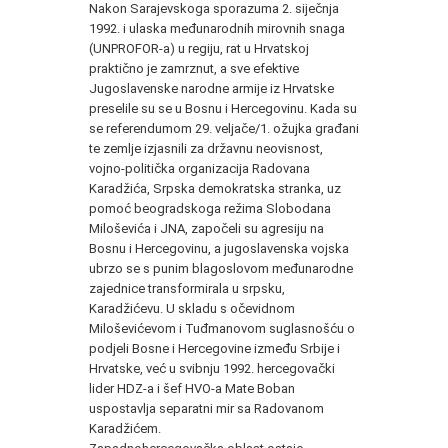
Nakon Sarajevskoga sporazuma 2. siječnja
1992. i ulaska međunarodnih mirovnih snaga
(UNPROFOR-a) u regiju, rat u Hrvatskoj
praktično je zamrznut, a sve efektive
Jugoslavenske narodne armije iz Hrvatske
preselile su se u Bosnu i Hercegovinu. Kada su
se referendumom 29. veljače/1. ožujka građani
te zemlje izjasnili za državnu neovisnost,
vojno-politička organizacija Radovana
Karadžića, Srpska demokratska stranka, uz
pomoć beogradskoga režima Slobodana
Miloševića i JNA, započeli su agresiju na
Bosnu i Hercegovinu, a jugoslavenska vojska
ubrzo se s punim blagoslovom međunarodne
zajednice transformirala u srpsku,
Karadžićevu. U skladu s očevidnom
Miloševićevom i Tuđmanovom suglasnošću o
podjeli Bosne i Hercegovine između Srbije i
Hrvatske, već u svibnju 1992. hercegovački
lider HDZ-a i šef HVO-a Mate Boban
uspostavlja separatni mir sa Radovanom
Karadžićem.