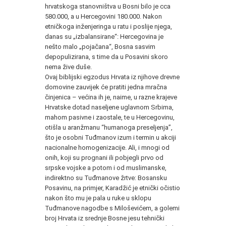
hrvatskoga stanovništva u Bosni bilo je cca
580.000, a u Hercegovini 180.000. Nakon
etničkoga inženjeringa u ratu i poslije njega,
danas su „izbalansirane“: Hercegovina je
nešto malo „pojačana“, Bosna sasvim
depopulizirana, s time da u Posavini skoro
nema žive duše.
Ovaj biblijski egzodus Hrvata iz njihove drevne
domovine zauvijek će pratiti jedna mračna
činjenica – većina ih je, naime, u razne krajeve
Hrvatske dotad naseljene uglavnom Srbima,
mahom pasivne i zaostale, te u Hercegovinu,
otišla u aranžmanu “humanoga preseljenja”,
što je osobni Tuđmanov izum i termin u akciji
nacionalne homogenizacije. Ali, i mnogi od
onih, koji su prognani ili pobjegli prvo od
srpske vojske a potom i od muslimanske,
indirektno su Tuđmanove žrtve: Bosansku
Posavinu, na primjer, Karadžić je etnički očistio
nakon što mu je pala u ruke u sklopu
Tuđmanove nagodbe s Miloševićem, a golemi
broj Hrvata iz srednje Bosne jesu tehnički