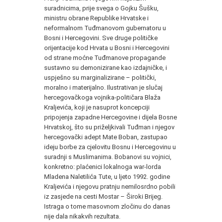
suradnicima, prije svega o Gojku Šušku,
ministru obrane Republike Hrvatske i
neformalnom Tuđmanovom gubernatoru u
Bosni i Hercegovini. Sve druge političke
orijentacije kod Hrvata u Bosni i Hercegovini
od strane moćne Tuđmanove propagande
sustavno su demonizirane kao izdajničke, i
uspješno su marginalizirane – politički,
moralno i materijalno. Ilustrativan je slučaj
hercegovačkoga vojnika-političara Blaža
Kraljevića, koji je nasuprot koncepciji
pripojenja zapadne Hercegovine i dijela Bosne
Hrvatskoj, što su priželjkivali Tuđman i njegov
hercegovački adept Mate Boban, zastupao
ideju borbe za cjelovitu Bosnu i Hercegovinu u
suradnji s Muslimanima. Bobanovi su vojnici,
konkretno: plaćenici lokalnoga war-lorda
Mladena Naletilića Tute, u ljeto 1992. godine
Kraljevića i njegovu pratnju nemilosrdno pobili
iz zasjede na cesti Mostar – Široki Brijeg.
Istraga o tome masovnom zločinu do danas
nije dala nikakvih rezultata.