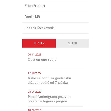
Erich Fromm
Danilo Kiš
Leszek Kołakowski
BEZDAN
VIJESTI
06.11.2023
​Opet on ono svoje
17.10.2022
Kako se boriti za građansku
državu: vodič od 7 tačaka
28.04.2020
Portal Antimigrant: poziv na
otvaranje logora i progon
migranata poput bijesnih kerova
18.06.2016