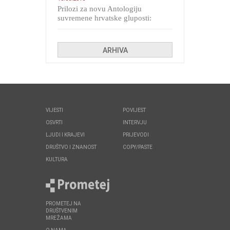
Prilozi za novu Antologiju
suvremene hrvatske gluposti:
Kolinda i ekipa o navijačkim
huliganima
ARHIVA
VIJESTI
POVIJEST
OSVRTI
INTERVJU
LJUDI I KRAJEVI
PRIJEVODI
DRUŠTVO I ZNANOST
COPY/PASTE
KULTURA
PROMETEJ NA
DRUŠTVENIM
MREŽAMA