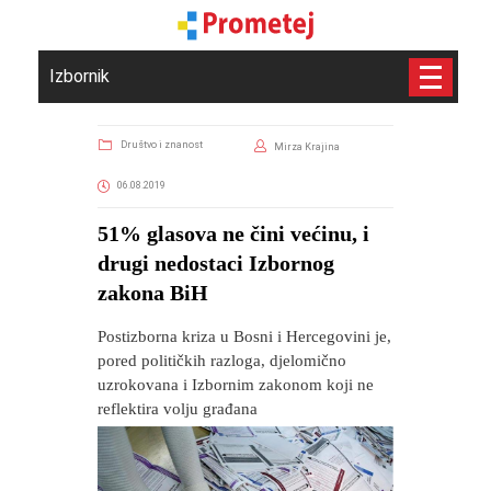
Izbornik
Društvo i znanost
Mirza Krajina
06.08.2019
51% glasova ne čini većinu, i
drugi nedostaci Izbornog
zakona BiH
Postizborna kriza u Bosni i Hercegovini je,
pored političkih razloga, djelomično
uzrokovana i Izbornim zakonom koji ne
reflektira volju građana