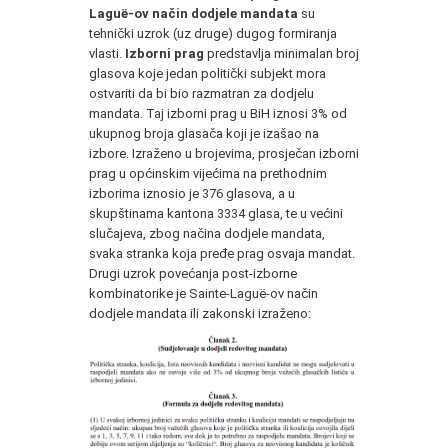
Laguë-ov način dodjele mandata
su
tehnički uzrok (uz druge) dugog formiranja
vlasti.
Izborni prag
predstavlja minimalan broj
glasova koje jedan politički subjekt mora
ostvariti da bi bio razmatran za dodjelu
mandata. Taj izborni prag u BiH iznosi 3% od
ukupnog broja glasača koji je izašao na
izbore. Izraženo u brojevima, prosječan izborni
prag u općinskim vijećima na prethodnim
izborima iznosio je 376 glasova, a u
skupštinama kantona 3334 glasa, te u većini
slučajeva, zbog načina dodjele mandata,
svaka stranka koja pređe prag osvaja mandat.
Drugi uzrok povećanja post-izborne
kombinatorike je Sainte-Laguë-ov način
dodjele mandata ili zakonski izraženo: