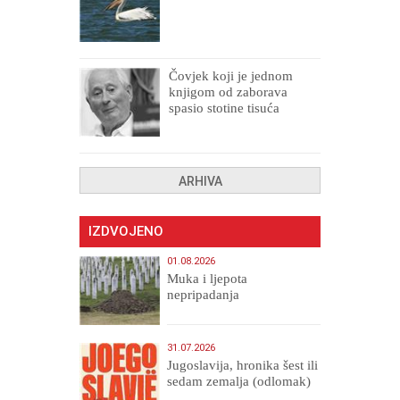
Čovjek koji je jednom
knjigom od zaborava
spasio stotine tisuća
drugih, prokletih i
uništenih
ARHIVA
IZDVOJENO
01.08.2026
Muka i ljepota
nepripadanja
31.07.2026
Jugoslavija, hronika šest ili
sedam zemalja (odlomak)