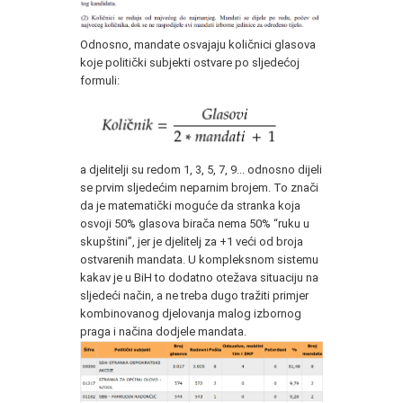
Odnosno, mandate osvajaju količnici glasova
koje politički subjekti ostvare po sljedećoj
formuli:
a djelitelji su redom 1, 3, 5, 7, 9... odnosno dijeli
se prvim sljedećim neparnim brojem. To znači
da je matematički moguće da stranka koja
osvoji 50% glasova birača nema 50% “ruku u
skupštini”, jer je djelitelj za +1 veći od broja
ostvarenih mandata. U kompleksnom sistemu
kakav je u BiH to dodatno otežava situaciju na
sljedeći način, a ne treba dugo tražiti primjer
kombinovanog djelovanja malog izbornog
praga i načina dodjele mandata.