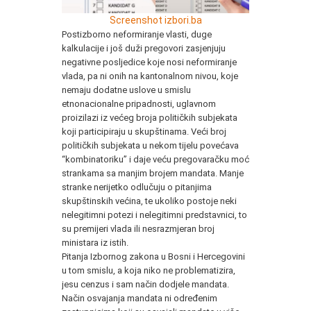
Screenshot izbori.ba
Postizborno neformiranje vlasti, duge
kalkulacije i još duži pregovori zasjenjuju
negativne posljedice koje nosi neformiranje
vlada, pa ni onih na kantonalnom nivou, koje
nemaju dodatne uslove u smislu
etnonacionalne pripadnosti, uglavnom
proizilazi iz većeg broja političkih subjekata
koji participiraju u skupštinama. Veći broj
političkih subjekata u nekom tijelu povećava
“kombinatoriku” i daje veću pregovaračku moć
strankama sa manjim brojem mandata. Manje
stranke nerijetko odlučuju o pitanjima
skupštinskih većina, te ukoliko postoje neki
nelegitimni potezi i nelegitimni predstavnici, to
su premijeri vlada ili nesrazmjeran broj
ministara iz istih.
Pitanja Izbornog zakona u Bosni i Hercegovini
u tom smislu, a koja niko ne problematizira,
jesu cenzus i sam način dodjele mandata.
Način osvajanja mandata ni određenim