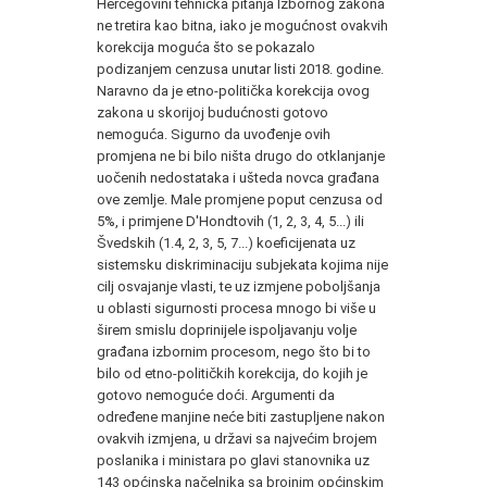
Hercegovini tehnička pitanja Izbornog zakona
ne tretira kao bitna, iako je mogućnost ovakvih
korekcija moguća što se pokazalo
podizanjem cenzusa unutar listi 2018. godine.
Naravno da je etno-politička korekcija ovog
zakona u skorijoj budućnosti gotovo
nemoguća. Sigurno da uvođenje ovih
promjena ne bi bilo ništa drugo do otklanjanje
uočenih nedostataka i ušteda novca građana
ove zemlje. Male promjene poput cenzusa od
5%, i primjene D'Hondtovih (1, 2, 3, 4, 5...) ili
Švedskih (1.4, 2, 3, 5, 7...) koeficijenata uz
sistemsku diskriminaciju subjekata kojima nije
cilj osvajanje vlasti, te uz izmjene poboljšanja
u oblasti sigurnosti procesa mnogo bi više u
širem smislu doprinijele ispoljavanju volje
građana izbornim procesom, nego što bi to
bilo od etno-političkih korekcija, do kojih je
gotovo nemoguće doći. Argumenti da
određene manjine neće biti zastupljene nakon
ovakvih izmjena, u državi sa najvećim brojem
poslanika i ministara po glavi stanovnika uz
143 općinska načelnika sa brojnim općinskim