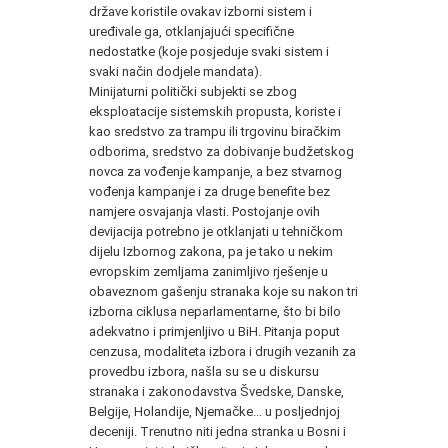
države koristile ovakav izborni sistem i
uređivale ga, otklanjajući specifične
nedostatke (koje posjeduje svaki sistem i
svaki način dodjele mandata).
Minijaturni politički subjekti se zbog
eksploatacije sistemskih propusta, koriste i
kao sredstvo za trampu ili trgovinu biračkim
odborima, sredstvo za dobivanje budžetskog
novca za vođenje kampanje, a bez stvarnog
vođenja kampanje i za druge benefite bez
namjere osvajanja vlasti. Postojanje ovih
devijacija potrebno je otklanjati u tehničkom
dijelu Izbornog zakona, pa je tako u nekim
evropskim zemljama zanimljivo rješenje u
obaveznom gašenju stranaka koje su nakon tri
izborna ciklusa neparlamentarne, što bi bilo
adekvatno i primjenljivo u BiH. Pitanja poput
cenzusa, modaliteta izbora i drugih vezanih za
provedbu izbora, našla su se u diskursu
stranaka i zakonodavstva Švedske, Danske,
Belgije, Holandije, Njemačke... u posljednjoj
deceniji. Trenutno niti jedna stranka u Bosni i