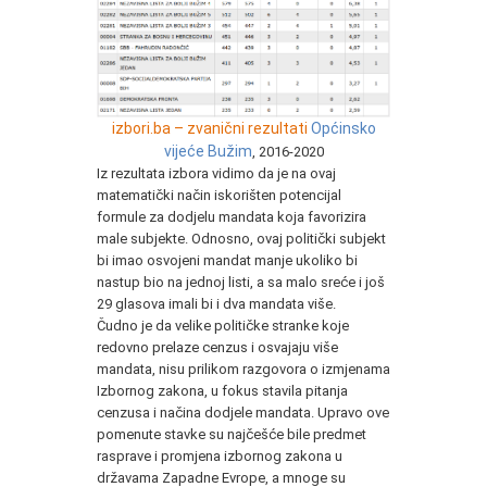
izbori.ba – zvanični rezultati
Općinsko
vijeće Bužim
, 2016-2020
Iz rezultata izbora vidimo da je na ovaj
matematički način iskorišten potencijal
formule za dodjelu mandata koja favorizira
male subjekte. Odnosno, ovaj politički subjekt
bi imao osvojeni mandat manje ukoliko bi
nastup bio na jednoj listi, a sa malo sreće i još
29 glasova imali bi i dva mandata više.
Čudno je da velike političke stranke koje
redovno prelaze cenzus i osvajaju više
mandata, nisu prilikom razgovora o izmjenama
Izbornog zakona, u fokus stavila pitanja
cenzusa i načina dodjele mandata. Upravo ove
pomenute stavke su najčešće bile predmet
rasprave i promjena izbornog zakona u
državama Zapadne Evrope, a mnoge su