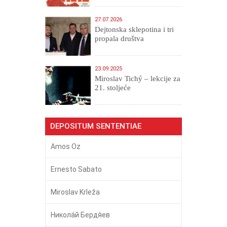
27.07.2026
Dejtonska sklepotina i tri
propala društva
23.09.2025
Miroslav Tichý – lekcije za
21. stoljeće
DEPOSITUM SENTENTIAE
Amos Oz
Ernesto Sabato
Miroslav Krleža
Никола́й Бердя́ев