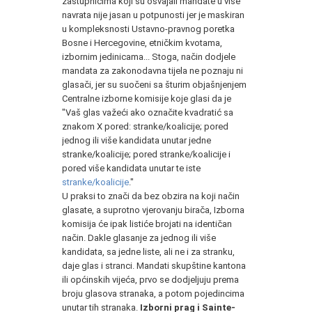
zastupnicima koji su osvajali mandate u više
navrata nije jasan u potpunosti jer je maskiran
u kompleksnosti Ustavno-pravnog poretka
Bosne i Hercegovine, etničkim kvotama,
izbornim jedinicama... Stoga, način dodjele
mandata za zakonodavna tijela ne poznaju ni
glasači, jer su suočeni sa šturim objašnjenjem
Centralne izborne komisije koje glasi da je
"Vaš glas važeći ako označite kvadratić sa
znakom X pored: stranke/koalicije; pored
jednog ili više kandidata unutar jedne
stranke/koalicije; pored stranke/koalicije i
pored više kandidata unutar te iste
stranke/koalicije
."
U praksi to znači da bez obzira na koji način
glasate, a suprotno vjerovanju birača, Izborna
komisija će ipak listiće brojati na identičan
način. Dakle glasanje za jednog ili više
kandidata, sa jedne liste, ali ne i za stranku,
daje glas i stranci. Mandati skupštine kantona
ili općinskih vijeća, prvo se dodjeljuju prema
broju glasova stranaka, a potom pojedincima
unutar tih stranaka.
Izborni prag i Sainte-