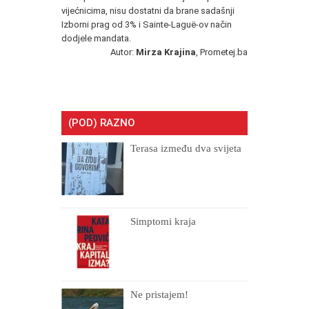
vijećnicima, nisu dostatni da brane sadašnji
Izborni prag od 3% i Sainte-Laguë-ov način
dodjele mandata.
Autor:
Mirza Krajina
, Prometej.ba
(POD) RAZNO
Terasa između dva svijeta
Simptomi kraja
Ne pristajem!