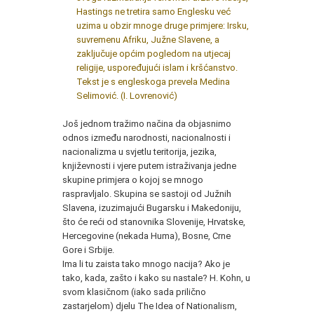
Hastings ne tretira samo Englesku već
uzima u obzir mnoge druge primjere: Irsku,
suvremenu Afriku, Južne Slavene, a
zaključuje općim pogledom na utjecaj
religije, uspoređujući islam i kršćanstvo.
Tekst je s engleskoga prevela Medina
Selimović. (I. Lovrenović)
Još jednom tražimo načina da objasnimo
odnos između na­rodnosti, nacionalnosti i
nacionalizma u svjetlu teritorija, jezika,
književnosti i vjere putem istraživanja jedne
skupine primjera o kojoj se mnogo
raspravljalo. Skupina se sastoji od Južnih
Slave­na, izuzimajući Bugarsku i Makedoniju,
što će reći od stanovni­ka Slovenije, Hrvatske,
Hercegovine (nekada Huma), Bosne, Cr­ne
Gore i Srbije.
Ima li tu zaista tako mnogo nacija? Ako je
tako, kada, zašto i kako su nastale? H. Kohn, u
svom klasičnom (iako sada prilič­no
zastarjelom) djelu The Idea of Nationalism,