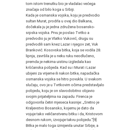
tom istom trenutku bio je vla­dalac većega
značaja od bilo koga u Srbiji.
Kada je osmanska vojska, koju je predvodio
sultan Murat, prodrla u ovaj dio Balkana,
dočekala ju je jedna združena bosansko-
srpska vojska. Prvu je poslao Tvrtko a
predvodio ju je Vlatko Vuković, drugu su
predvodili sam knez Lazar i njegov zet, Vuk
Branković. Kosovska bitka, koja se vodila 28.
lipnja, završila je u neku ruku neodlučeno,
premda je nekima uistinu izgledala kao
kršćanska pobjeda. Kad su i Murat i Lazar
ubijeni za vrijeme ili nakon bitke, napadačka
osmanska vojska se hitro povukla. U sva­kom
slučaju, ovo je u Tvrtkovim očima predstavljalo
pobjedu, ko­ju je on slavodobitno objavio
svojim prijateljima na zapadu. Fi­renca je
odgovorila četiri mjeseca kasnije: „Sretno je
Kraljevstvo Bosansko, kojemu je dato da
vojuje tako veličanstvenu bitku i da, Kristovom
desnom rukom, izvojuje takvu pobjedu.“[9]
Bitka je malo toga izmijenila unutar Srbije, a