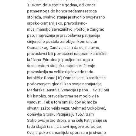
Tijekom dvije stotine godina, od konca
petnaestoga do konca sedamnaestoga
stoljeća, ovakvo stanje je stvorilo svojevrsno
srpsko-osmanlijsko, pravoslavno-
muslimansko savezništvo. Pošto je Carigrad
pao, i najvaž­nija je pravoslavna patrijaršija
činjenično postala zarobljenikom unutar
Osmanskog Carstva, s tim da su, naravno,
pravoslavci bi­li povlašćeni naspram katoličkih
kršćana. Prirodna je posljedica toga u
šesnaestom stoljeću, naprimjer, širenje
pravoslavlja na ve­like dijelove do tada
katoličke Bosne.[10] Osmanlije su katolike sa
podozrenjem gledali kao svoje neprijatelje;
Mađarska, Austrija, Venecija i papa – svi su oni
bili katolici, pravoslavcima se moglo više
vjerovati. Tek u tom smislu čovjek može
shvatiti zašto veli­ki vezir, Mehmed Sokolović,
obnavlja Srpsku Patrijaršiju 1557. Sam
Sokolović je bio Srbin, a na čelu Patrijaršije su
tada stajali razni članovi njegove porodice.
Ovaj srpsko-osmanlijski spora­zum je stvarno