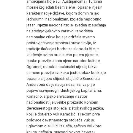
ambicijama koje su i Austrijancima i Turcima
morale izgledati besmislene i opasne, njezin
karakter nacije-države, kojom dominira jak
jednoumni nacionalizam, iz­gleda nepobitno
jasan. Njezin nacionalitet je izveden iz sjećanja
na srednjovjekovno carstvo, iz vodstva
nacionalne crkve koja je održala stvarno
poistovjećivanje srpstva i pravoslavlja, iz
tradici­je tlačenja i borbe za slobodu čije je
značenje svima preneseno putem pjesme,
epske poezije u srcu njene narodne kulture.
Ogromni, duboko nacionalni utjecaj takve
usmene poezije svakako jeste dokaz koliko je
opasno slijepo slijediti stajalište Benedicta
Andersona da je nacija nezamisliva prije
pojave razvijenog in­dustrijskog kapitalizma.
Konačno, srpsko shvaćanje vlastite
nacionalnosti je uvelike proizašlo koncem
devetnaestoga stoljeća iz štokavskog jezika,
koji je dotjerao Vuk Karadžić. Tijekom prve
polovice devetnaes­toga stoljeća Vuk je,
uglavnom djelujući iz Beča, sačinio velik broj
knjiga, rječnika, prijevod Novog Zavjeta i