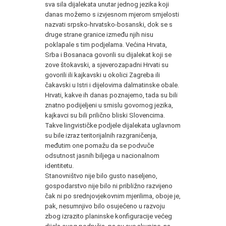
sva sila dijalekata unutar jednog jezika koji
danas možemo s iz­vjesnom mjerom smjelosti
nazvati srpsko-hrvatsko-bosanski, dok se s
druge strane granice između njih nisu
poklapale s tim podje­lama. Većina Hrvata,
Srba i Bosanaca govorili su dijalekat koji se
zove štokavski, a sjeverozapadni Hrvati su
govorili ili kajkavski u okolici Zagreba ili
čakavski u Istri i dijelovima dalmatinske oba­le.
Hrvati, kakve ih danas poznajemo, tada su bili
znatno podije­ljeni u smislu govornog jezika,
kajkavci su bili prilično bliski Slo­vencima.
Takve lingvističke podjele dijalekata uglavnom
su bile izraz teritorijalnih razgraničenja,
međutim one pomažu da se pod­vuče
odsutnost jasnih biljega u nacionalnom
identitetu.
Stanovništvo nije bilo gusto naseljeno,
gospodarstvo nije bilo ni približno razvijeno
čak ni po srednjovjekovnim mjerilima, oboje je,
pak, nesumnjivo bilo osujećeno u razvoju
zbog izrazito planin­ske konfiguracije većeg