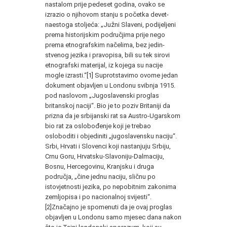
nastalom prije pe­deset godina, ovako se
izrazio o njihovom stanju s početka devet­
naestoga stoljeća: „Južni Slaveni, podijeljeni
prema historijskim područjima prije nego
prema etnografskim načelima, bez jedin­
stvenog jezika i pravopisa, bili su tek sirovi
etnografski materijal, iz kojega su nacije
mogle izrasti.“[1] Suprotstavimo ovome jedan
dokument objavljen u Londonu svibnja 1915.
pod naslovom „Ju­goslavenski proglas
britanskoj naciji“. Bio je to poziv Britaniji da
prizna da je srbijanski rat sa Austro-Ugarskom
bio rat za oslobo­đenje koji je trebao
osloboditi i objediniti „jugoslavensku naci­ju“.
Srbi, Hrvati i Slovenci koji nastanjuju Srbiju,
Crnu Goru, Hrvatsku-Slavoniju-Dalmaciju,
Bosnu, Hercegovinu, Kranjsku i druga
područja, „čine jednu naciju, sličnu po
istovjetnosti jezika, po nepobitnim zakonima
zemljopisa i po nacionalnoj svijesti“.
[2]Značajno je spomenuti da je ovaj proglas
objavljen u Londonu samo mjesec dana nakon