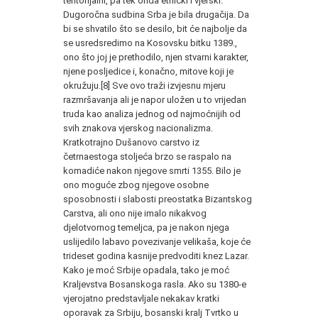
teritorijalni, pa tek onda etnički i vjerski.
Dugoročna sudbina Srba je bila drugačija. Da
bi se shvatilo što se desilo, bit će najbolje da
se usredsredimo na Kosovsku bitku 1389.,
ono što joj je prethodilo, njen stvarni karakter,
njene poslje­dice i, konačno, mitove koji je
okružuju.[8] Sve ovo traži izvjesnu mjeru
razmršavanja ali je napor uložen u to vrijedan
truda kao ana­liza jednog od najmoćnijih od
svih znakova vjerskog nacionalizma.
Kratkotrajno Dušanovo carstvo iz
četrnaestoga stoljeća brzo se raspalo na
komadiće nakon njegove smrti 1355. Bilo je
ono moguće zbog njegove osobne
sposobnosti i slabosti preostatka Bizantskog
Carstva, ali ono nije imalo nikakvog
djelotvornog te­meljca, pa je nakon njega
uslijedilo labavo povezivanje velikaša, koje će
trideset godina kasnije predvoditi knez Lazar.
Kako je moć Srbije opadala, tako je moć
Kraljevstva Bosanskoga rasla. Ako su 1380-e
vjerojatno predstavljale nekakav kratki
oporavak za Srbiju, bosanski kralj Tvrtko u