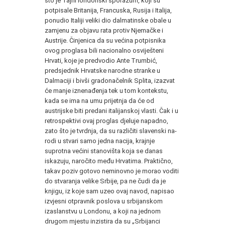
što je Tajni londonski sporazum, koji su
potpisale Britanija, Francuska, Rusija i Italija,
ponudio Italiji ve­liki dio dalmatinske obale u
zamjenu za objavu rata protiv Nje­mačke i
Austrije. Činjenica da su većina potpisnika
ovog progla­sa bili nacionalno osviješteni
Hrvati, koje je predvodio Ante Trumbić,
predsjednik Hrvatske narodne stranke u
Dalmaciji i bivši gradonačelnik Splita, izazvat
će manje iznenađenja tek u tom kontekstu,
kada se ima na umu prijetnja da će od
austrijske biti predani italijanskoj vlasti. Čak i u
retrospektivi ovaj proglas djeluje napadno,
zato što je tvrdnja, da su različiti slavenski na­
rodi u stvari samo jedna nacija, krajnje
suprotna većini stanoviš­ta koja se danas
iskazuju, naročito među Hrvatima. Praktično,
ta­kav poziv gotovo neminovno je morao voditi
do stvaranja velike Srbije, pa ne čudi da je
knjigu, iz koje sam uzeo ovaj navod, na­pisao
izvjesni otpravnik poslova u srbijanskom
izaslanstvu u Londonu, a koji na jednom
drugom mjestu inzistira da su „Srbi­janci