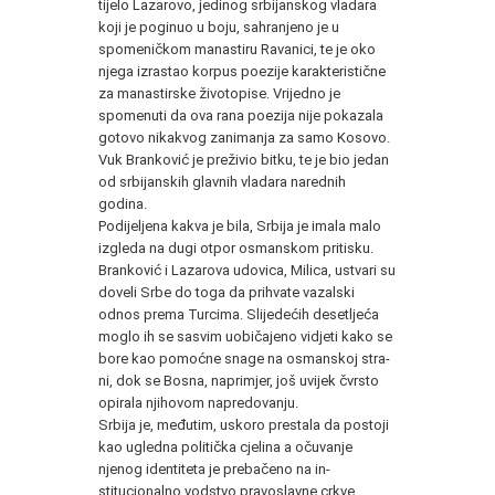
tijelo Lazarovo, jedinog srbijanskog vladara
koji je poginuo u boju, sahranjeno je u
spomeničkom manastiru Ravanici, te je oko
njega izrastao kor­pus poezije karakteristične
za manastirske životopise. Vrijedno je
spomenuti da ova rana poezija nije pokazala
gotovo nikakvog za­nimanja za samo Kosovo.
Vuk Branković je preživio bitku, te je bio jedan
od srbijanskih glavnih vladara narednih
godina.
Podijeljena kakva je bila, Srbija je imala malo
izgleda na du­gi otpor osmanskom pritisku.
Branković i Lazarova udovica, Milica, ustvari su
doveli Srbe do toga da prihvate vazalski
odnos prema Turcima. Slijedećih desetljeća
moglo ih se sasvim uobiča­jeno vidjeti kako se
bore kao pomoćne snage na osmanskoj stra­
ni, dok se Bosna, naprimjer, još uvijek čvrsto
opirala njihovom napredovanju.
Srbija je, međutim, uskoro prestala da postoji
kao ugledna politička cjelina a očuvanje
njenog identiteta je prebačeno na in­
stitucionalno vodstvo pravoslavne crkve.