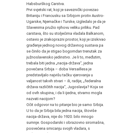
Habsburškog Carstva.
Prvi svjetski rat, koji je saveznički povezao
Britaniju i Fran­cusku sa Srbijom protiv Austro-
Ugarske, Njemačke i Turske, iz­gledalo je da je
Slavenima pružio njihovu veliku priliku. Pad
car­stava, što su stoljećima vladala Balkanom,
ostavio je zrakopraz­ni prostor, koji je iziskivao
građenje jednog novog državnog sus­tava pa
se činilo da je stigao bogomdan trenutak za
južnoslaven­sko jedinstvo. Je li to, međutim,
trebala biti jedna „nacija-država“, jedna
povećana Srbija – doba Versaillesa je
predstavljalo naj­višu tačku vjerovanja u
valjanost takvih stvari – ili, radije, „fede­ralna
država različitih nacija“, Jugoslavija? Koja se
od ovih sku­pina, i da li ijedna, stvarno mogla
nazvati nacijom?
Očit odgovor na to pitanje bio je samo Srbija.
U to da je Sr­bija bila jedna nacija, štoviše
nacija-država, nije do 1920. bilo mnogo
sumnje. Gospodarski i obrazovno siromašna,
posvećena smicanju svojih vladara, s