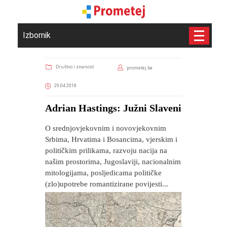
Izbornik
Društvo i znanost
prometej.ba
29.04.2018
Adrian Hastings: Južni Slaveni
O srednjovjekovnim i novovjekovnim
Srbima, Hrvatima i Bosancima, vjerskim i
političkim prilikama, razvoju nacija na
našim prostorima, Jugoslaviji, nacionalnim
mitologijama, posljedicama političke
(zlo)upotrebe romantizirane povijesti...