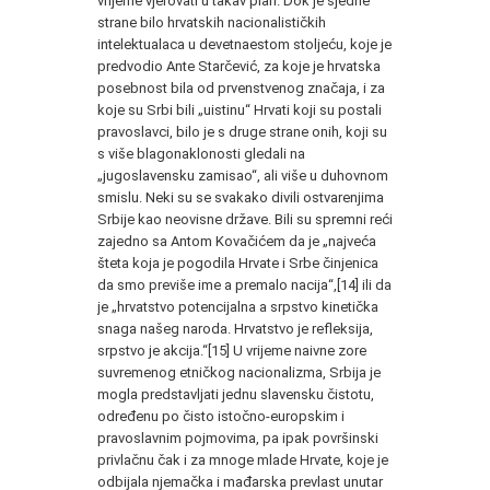
vrijeme vjerovati u takav plan. Dok je sjedne
stra­ne bilo hrvatskih nacionalističkih
intelektualaca u devetnaestom stoljeću, koje je
predvodio Ante Starčević, za koje je hrvatska
po­sebnost bila od prvenstvenog značaja, i za
koje su Srbi bili „uis­tinu“ Hrvati koji su postali
pravoslavci, bilo je s druge strane onih, koji su
s više blagonaklonosti gledali na
„jugoslavensku za­misao“, ali više u duhovnom
smislu. Neki su se svakako divili os­tvarenjima
Srbije kao neovisne države. Bili su spremni reći
zajedno sa Antom Kovačićem da je „najveća
šteta koja je pogodila Hrvate i Srbe činjenica
da smo previše ime a premalo nacija“,[14] ili da
je „hrvatstvo potencijalna a srpstvo kinetička
snaga našeg naroda. Hrvatstvo je refleksija,
srpstvo je akcija.“[15] U vrijeme na­ivne zore
suvremenog etničkog nacionalizma, Srbija je
mogla predstavljati jednu slavensku čistotu,
određenu po čisto istočno-europskim i
pravoslavnim pojmovima, pa ipak površinski
privlačnu čak i za mnoge mlade Hrvate, koje je
odbijala njemačka i mađarska prevlast unutar