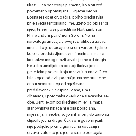
ukazuju na posebnija plemena, koja su već
povremeno spominjana u vrijeme seoba.
Bosna je i opet dru­gačija, pošto predstavlja
prije svega teritorijalno ime, uzeto po oblasnoj
rijeci, te se može porediti sa Northumbrijom,
Rhinelandom pa i Crnom Gorom. Nema
naročitoga značaja u ovoj razno­likosti tipova
imena. To je uobičajeno širom Europe. Cjeline,
ko­je su predstavljene ovim imenima, nisu se
kao takve mnogo raz­likovale jedne od drugih.
Ne treba umišljati da postoji ikakva jasna
genetička podjela, koja razdvaja stanovništvo
bilo kojeg od ovih područja. Na sve strane se
ono u stvari sastoji od mješavine
predslavenskih skupi­na, Vlaha, Ilira ili
Albanaca, i potomaka ove ili one slavenske se­
obe. Jer tijekom posljednjeg milenija mapa
stanovništva nikada nije bila postojana,
miješanja ili seobe, voljom ili silom, ubrzano su
slijedile jedna drugu. Čak se ni govorni jezik
nije podijelio pre­ma granicama sadašnjih
država, zato što je s jedne strane postoja­la