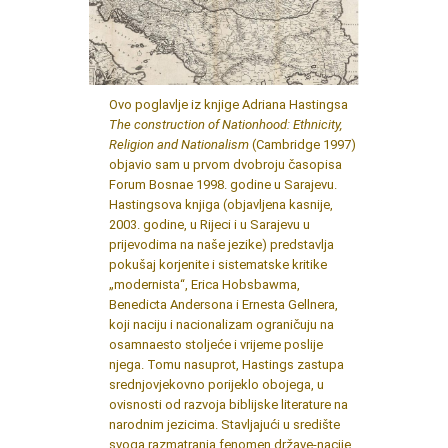
Ovo poglavlje iz knjige Adriana Hastingsa
The construction of Nationhood: Ethnicity,
Religion and Nationalism
(Cambridge 1997)
objavio sam u prvom dvobroju časopisa
Forum Bosnae 1998. godine u Sarajevu.
Hastingsova knjiga (objavljena kasnije,
2003. godine, u Rijeci i u Sarajevu u
prijevodima na naše jezike) predstavlja
pokušaj korjenite i sistematske kritike
„modernista“, Erica Hobsbawma,
Benedicta Andersona i Ernesta Gellnera,
koji naciju i nacionalizam ograničuju na
osamnaesto stoljeće i vrijeme poslije
njega. Tomu nasuprot, Hastings zastupa
srednjovjekovno porijeklo obojega, u
ovisnosti od razvoja biblijske literature na
narodnim jezicima. Stavljajući u središte
svoga razmatranja fenomen države-nacije,