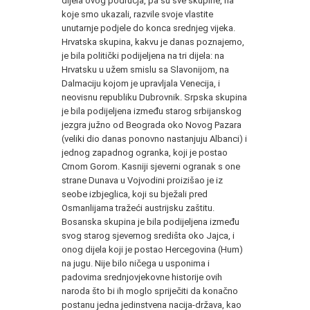
dijela ovog područja, pa su sve skupine, na
koje smo ukazali, razvile svoje vlastite
unutarnje podjele do konca srednjeg vijeka.
Hrvatska skupina, kakvu je danas poznajemo,
je bi­la politički podijeljena na tri dijela: na
Hrvatsku u užem smislu sa Slavonijom, na
Dalmaciju kojom je upravljala Venecija, i
neovisnu republiku Dubrovnik. Srpska skupina
je bila podijeljena između starog srbijanskog
jezgra južno od Beograda oko Novog Pazara
(veliki dio danas ponovno nastanjuju Albanci) i
jednog zapadnog ogranka, koji je postao
Crnom Gorom. Kasniji sjeverni ogranak s one
strane Dunava u Vojvodini proizišao je iz
seobe izbjeglica, ko­ji su bježali pred
Osmanlijama tražeći austrijsku zaštitu.
Bosanska skupina je bila podijeljena između
svog starog sjevernog središta oko Jajca, i
onog dijela koji je postao Hercegovina (Hum)
na jugu. Nije bilo ničega u usponima i
padovima srednjovjekovne historije ovih
naroda što bi ih moglo spriječiti da konačno
postanu jedna je­dinstvena nacija-država, kao