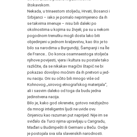
štokavskom.
Nekada, u trinaestom stoljeću, Hrvati, Bosanci i
Srbijanci – iako je pomalo neprimjereno da ih
se takvima imenuje – nisu bi­li daleki po
okolnostima u kojima su živjeli, pa su u nekom
pogodnom trenutku mogli dosta lako biti
objedinjeni u jednom kra­ljevstvu, kao što je to
bilo sa narodima u Burgundiji, Šampanji i na Île
de France… Do konca osamnaestoga stoljeća
njihove povi­jesti, vjera i kultura su postale tako
različite, da se nikakav ma­gični štapić ne bi
pokazao dovoljno moćnim da ih pretvori u jed­
nu naciju. Oni su očito bili mnogo više od
Kohnovog „sirovog et­nografskog materijala“,
ali i sasvim daleko od toga da budu jed­na
jedinstvena nacija.
Bilo je, kako god okrenete, gotovo neizbježno
da mnogi in­teligentni ljudi ne uvide ovu
činjenicu kao razuman put naprijed. Nije im se
sviđalo da Turci njima upravljaju u Carigradu,
Mađa­ri u Budimpešti ili Germani u Beču. Ovdje
je postojala sva sila slavenskih narodnosti.