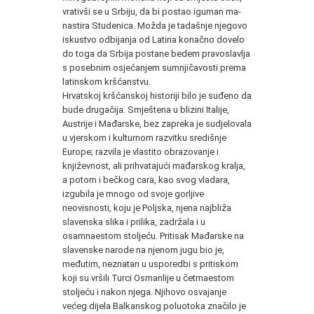
vrativši se u Srbiju, da bi postao iguman ma­
nastira Studenica. Možda je tadašnje njegovo
iskustvo odbijanja od Latina konačno dovelo
do toga da Srbija postane bedem pra­voslavlja
s posebnim osjećanjem sumnjičavosti prema
latinskom kršćanstvu.
Hrvatskoj kršćanskoj historiji bilo je suđeno da
bude druga­čija. Smještena u blizini Italije,
Austrije i Mađarske, bez zapreka je sudjelovala
u vjerskom i kulturnom razvitku središnje
Europe; razvila je vlastito obrazovanje i
književnost, ali prihvatajući ma­đarskog kralja,
a potom i bečkog cara, kao svog vladara,
izgubi­la je mnogo od svoje gorljive
neovisnosti, koju je Poljska, njena najbliža
slavenska slika i prilika, zadržala i u
osamnaestom sto­ljeću. Pritisak Mađarske na
slavenske narode na njenom jugu bio je,
međutim, neznatan u usporedbi s pritiskom
koji su vršili Tur­ci Osmanlije u četrnaestom
stoljeću i nakon njega. Njihovo osvajanje
većeg dijela Balkanskog poluotoka značilo je