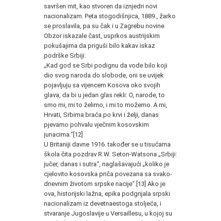
savršen mit, kao stvoren da iznjedri novi
naciona­lizam. Peta stogodišnjica, 1889., žarko
se proslavila, pa su čak i u Zagrebu novine
Obzor iskazale čast, usprkos austrijskim
poku­šajima da priguši bilo kakav iskaz
podrške Srbiji:
„Kad god se Srbi podignu da vode bilo koji
dio svog naroda do slobode, oni se uvijek
pojavljuju sa vijencem Kosova oko svo­jih
glava, da bi u jedan glas rekli: O, narode, to
smo mi, mi to že­limo, i mi to možemo. A mi,
Hrvati, Srbima braća po krvi i želji, danas
pjevamo pohvalu vječnim kosovskim
junacima.“[12]
U Britaniji davne 1916. također se u tisućama
škola čita poz­drav R.W. Seton-Watsona „Srbiji:
jučer, danas i sutra“, naglaša­vajući „koliko je
cjelovito kosovska priča povezana sa svako­
dnevnim životom srpske nacije“.[13] Ako je
ova, historijski lažna, epika podgrijala srpski
nacionalizam iz devetnaestoga stoljeća, i
stvaranje Jugoslavije u Versaillesu, u kojoj su