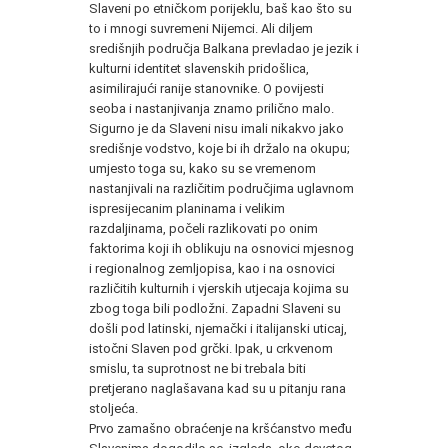
Sla­veni po etničkom porijeklu, baš kao što su
to i mnogi suvremeni Nijemci. Ali diljem
središnjih područja Balkana prevladao je je­zik i
kulturni identitet slavenskih pridošlica,
asimilirajući ranije stanovnike. O povijesti
seoba i nastanjivanja znamo prilično ma­lo.
Sigurno je da Slaveni nisu imali nikakvo jako
središnje vodstvo, koje bi ih držalo na okupu;
umjesto toga su, kako su se vre­menom
nastanjivali na različitim područjima uglavnom
ispresije­canim planinama i velikim
razdaljinama, počeli razlikovati po onim
faktorima koji ih oblikuju na osnovici mjesnog
i regional­nog zemljopisa, kao i na osnovici
različitih kulturnih i vjerskih utjecaja kojima su
zbog toga bili podložni. Zapadni Slaveni su
došli pod latinski, njemački i italijanski uticaj,
istočni Slaven pod grčki. Ipak, u crkvenom
smislu, ta suprotnost ne bi trebala bi­ti
pretjerano naglašavana kad su u pitanju rana
stoljeća.
Prvo zamašno obraćenje na kršćanstvo među