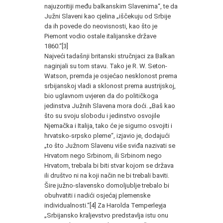
najuzoritiji među balkanskim Slavenima“, te da
Južni Sla­veni kao cjelina „iščekuju od Srbije
da ih povede do neovisnosti, kao što je
Piemont vodio ostale italijanske države
1860.“[3]
Najveći tadašnji britanski stručnjaci za Balkan
naginjali su tom stavu. Tako je R. W. Seton-
Watson, premda je osjećao nes­klonost prema
srbijanskoj vladi a sklonost prema austrijskoj,
bio uglavnom uvjeren da do političkoga
jedinstva Južnih Slavena mora doći. „Baš kao
što su svoju slobodu i jedinstvo osvojile
Njemačka i Italija, tako će je sigurno osvojiti i
hrvatsko-srpsko pleme“, izjavio je, dodajući
„to što Južnom Slavenu više sviđa nazivati se
Hrvatom nego Srbinom, ili Srbinom nego
Hrvatom, trebala bi biti stvar kojom se država
ili društvo ni na koji način ne bi trebali baviti.
Šire južno-slavensko domoljublje trebalo bi
obuhvatiti i nadići osjećaj plemenske
individualnosti.“[4] Za Harolda Temperleyja
„Srbijansko kraljevstvo predstavlja istu onu