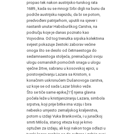
propao tek nakon austrijsko-turskog rata
1689., kada su se mnogi Srbi digli na bunu da
podrže austrijsku najez­du, da bi se potom,
predvođeni patrijarhom, uputili na sjever i
nastanili unutar Habsburškog Carstva, na
području koje je danas poznato kao
Vojvodina. Od tog trenutka srpska kolektivna
svijest pokazuje žestoki zaborav većine
onoga što se desilo od četrnaes­toga do
sedamnaestoga stoljeća, preinačujući svoju
ulogu osman­skih pomoćnih snaga u ulogu
vječne žrtve, sabranu u kosovskoj epici, u
poistovjećivanju Lazara sa Kristom, s
konačnim uskrsnu­ćem Dušanovoga carstva,
uz koje se od sada Lazar blisko veže.
Što se tiče same epike,[11] njena glavna
počela leže u kristijaniziranju Lazara, simbola
srpstva, koji prije bitke ima viziju i bira
nebesko umjesto zemaljskog kraljevstva,
potom u izdaji Vuka Brankovića, i u junačkoj
smrti Miloša, starog viteza koji je krivo
optužen za izdaju, ali koji nakon toga odlazi u