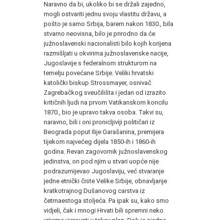
Naravno da bi, ukoliko bi se držali zajed­no,
mogli ostvariti jednu svoju vlastitu državu, a
pošto je samo Srbija, barem nakon 1830., bila
stvarno neovisna, bilo je prirod­no da će
južnoslavenski nacionalisti bilo kojih korijena
razmišlja­ti u okvirima južnoslavenske nacije,
Jugoslavije s federalnom strukturom na
temelju povećane Srbije. Veliki hrvatski
katolički biskup Strossmayer, osnivač
Zagrebačkog sveučilišta i jedan od izrazito
kritičnih ljudi na prvom Vatikanskom koncilu
1870., bio je upravo takva osoba. Takvi su,
naravno, bili i oni pronicljiviji političari iz
Beograda poput Ilije Garašanina, premijera
tijekom najvećeg dijela 1850-ih i 1860-ih
godina. Revan zagovornik juž­noslavenskog
jedinstva, on pod njim u stvari uopće nije
podrazu­mijevao Jugoslaviju, već stvaranje
jedne etnički čiste Velike Sr­bije, obnavljanje
kratkotrajnog Dušanovog carstva iz
četrnaesto­ga stoljeća. Pa ipak su, kako smo
vidjeli, čak i mnogi Hrvati bili spremni neko