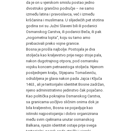
da je on u vjerskom smislu postao jedno
dvostruko granično područje – ne samo
između latina i pravoslavca, već i između
kršćanina i mus­limana. U slijedećih pet stotina
godina svi su Južni Slaveni bili ili podanici
Osmanskog Carstva, ili podanici Beča, ili pak
„nogo­metna lopta“, koju su tamo amo
prebacivali preko vojne granice.
Bosna je prošla najbolje. Postojala je dva
stoljeća kao kra­ljevstvo prije nego stoje pala,
nakon dugotrajnog otpora, pod os­mansku
vojsku koncem petnaestoga stoljeća. Njenom
posljed­njem kralju, Stjepanu Tomaševiću,
odrubljena je glava nakon pa­da Jajca i Ključa
1463., ali je teritorijalni identitet Bosne zadržan,
njeno administrativno jedinstvo čak pojačano.
Kao politička pok­rajina Osmanskog Carstva,
sa granicama uočljivo sličnim onima dok je
bila kraljevstvo, Bosna se pojavljuje kao
istinski najposto­janija i dobro organizirana
među svim cjelinama unutar osman­skog
Balkana, njezin identitet ostaje prije svega