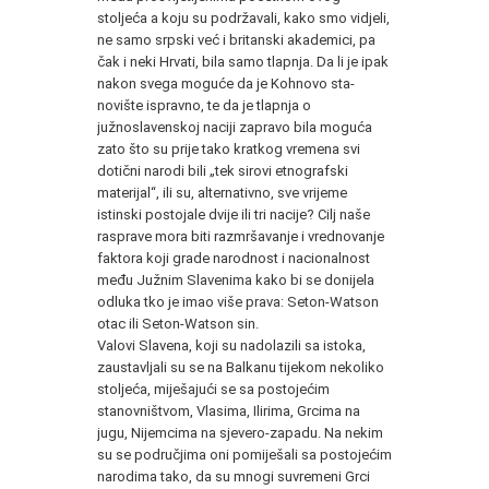
stoljeća a koju su podržavali, kako smo vidjeli,
ne sa­mo srpski već i britanski akademici, pa
čak i neki Hrvati, bila sa­mo tlapnja. Da li je ipak
nakon svega moguće da je Kohnovo sta­
novište ispravno, te da je tlapnja o
južnoslavenskoj naciji zapra­vo bila moguća
zato što su prije tako kratkog vremena svi
dotič­ni narodi bili „tek sirovi etnografski
materijal“, ili su, alternativ­no, sve vrijeme
istinski postojale dvije ili tri nacije? Cilj naše
ras­prave mora biti razmršavanje i vrednovanje
faktora koji grade na­rodnost i nacionalnost
među Južnim Slavenima kako bi se doni­jela
odluka tko je imao više prava: Seton-Watson
otac ili Seton-Watson sin.
Valovi Slavena, koji su nadolazili sa istoka,
zaustavljali su se na Balkanu tijekom nekoliko
stoljeća, miješajući se sa postoje­ćim
stanovništvom, Vlasima, Ilirima, Grcima na
jugu, Nijemci­ma na sjevero-zapadu. Na nekim
su se područjima oni pomiješa­li sa postojećim
narodima tako, da su mnogi suvremeni Grci