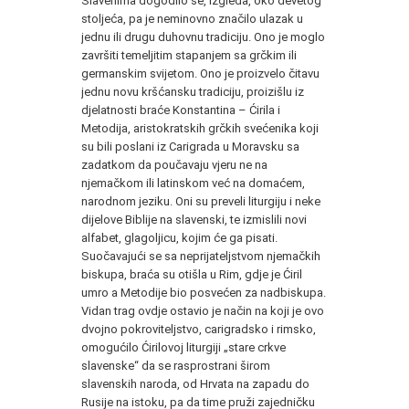
Slavenima do­godilo se, izgleda, oko devetog
stoljeća, pa je neminovno znači­lo ulazak u
jednu ili drugu duhovnu tradiciju. Ono je moglo
zavr­šiti temeljitim stapanjem sa grčkim ili
germanskim svijetom. Ono je proizvelo čitavu
jednu novu kršćansku tradiciju, proizišlu iz
djelatnosti braće Konstantina – Ćirila i
Metodija, aristokratskih grčkih svećenika koji
su bili poslani iz Carigrada u Moravsku sa
zadatkom da poučavaju vjeru ne na
njemačkom ili latinskom već na domaćem,
narodnom jeziku. Oni su preveli liturgiju i neke
di­jelove Biblije na slavenski, te izmislili novi
alfabet, glagoljicu, kojim će ga pisati.
Suočavajući se sa neprijateljstvom njemačkih
biskupa, braća su otišla u Rim, gdje je Ćiril
umro a Metodije bio posvećen za nadbiskupa.
Vidan trag ovdje ostavio je način na koji je ovo
dvojno pok­roviteljstvo, carigradsko i rimsko,
omogućilo Ćirilovoj liturgiji „stare crkve
slavenske“ da se rasprostrani širom
slavenskih naro­da, od Hrvata na zapadu do
Rusije na istoku, pa da time pruži za­jedničku