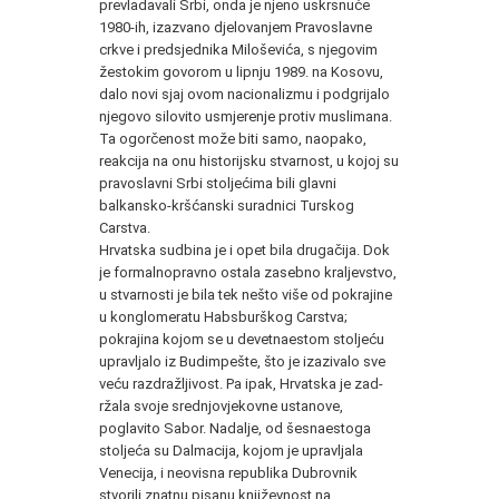
prevladavali Srbi, onda je njeno uskrsnuće
1980-ih, izazvano djelovanjem Pravos­lavne
crkve i predsjednika Miloševića, s njegovim
žestokim go­vorom u lipnju 1989. na Kosovu,
dalo novi sjaj ovom nacionaliz­mu i podgrijalo
njegovo silovito usmjerenje protiv muslimana.
Ta ogorčenost može biti samo, naopako,
reakcija na onu historijsku stvarnost, u kojoj su
pravoslavni Srbi stoljećima bili glavni
balkansko-kršćanski suradnici Turskog
Carstva.
Hrvatska sudbina je i opet bila drugačija. Dok
je formalno­pravno ostala zasebno kraljevstvo,
u stvarnosti je bila tek nešto više od pokrajine
u konglomeratu Habsburškog Carstva;
pokrajina kojom se u devetnaestom stoljeću
upravljalo iz Budimpešte, što je izazivalo sve
veću razdražljivost. Pa ipak, Hrvatska je zad­
ržala svoje srednjovjekovne ustanove,
poglavito Sabor. Nadalje, od šesnaestoga
stoljeća su Dalmacija, kojom je upravljala
Vene­cija, i neovisna republika Dubrovnik
stvorili znatnu pisanu knji­ževnost na