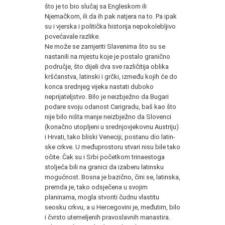
što je to bio slučaj sa Engleskom ili
Njemačkom, ili da ih pak natjera na to. Pa ipak
su i vjerska i poli­tička historija nepokolebljivo
povećavale razlike.
Ne može se zamjeriti Slavenima što su se
nastanili na mjes­tu koje je postalo granično
područje, što dijeli dva sve različitija oblika
kršćanstva, latinski i grčki, između kojih će do
konca sred­njeg vijeka nastati duboko
neprijateljstvo. Bilo je neizbježno da Bugari
podare svoju odanost Carigradu, baš kao što
nije bilo niš­ta manje neizbježno da Slovenci
(konačno utopljeni u srednjovje­kovnu Austriju)
i Hrvati, tako bliski Veneciji, postanu dio latin­
ske crkve. U međuprostoru stvari nisu bile tako
očite. Čak su i Sr­bi početkom trinaestoga
stoljeća bili na granici da izaberu latin­sku
mogućnost. Bosna je bazično, čini se, latinska,
premda je, ta­ko odsječena u svojim
planinama, mogla stvoriti čudnu vlastitu
seosku crkvu, a u Hercegovini je, međutim, bilo
i čvrsto uteme­ljenih pravoslavnih manastira.