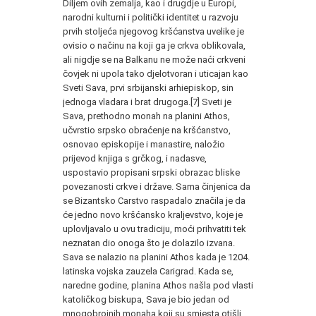
Diljem ovih zemalja, kao i drug­dje u Europi,
narodni kulturni i politički identitet u razvoju
prvih stoljeća njegovog kršćanstva uvelike je
ovisio o načinu na koji ga je crkva oblikovala,
ali nigdje se na Balkanu ne može naći crkve­ni
čovjek ni upola tako djelotvoran i uticajan kao
Sveti Sava, pr­vi srbijanski arhiepiskop, sin
jednoga vladara i brat drugoga.[7] Sveti je
Sava, prethodno monah na planini Athos,
učvrstio srpsko obraćenje na kršćanstvo,
osnovao episkopije i manastire, naložio
prijevod knjiga s grčkog, i nadasve,
uspostavio propisani srpski obrazac bliske
povezanosti crkve i države. Sama činjenica da
se Bizantsko Carstvo raspadalo značila je da
će jedno novo kršćan­sko kraljevstvo, koje je
uplovljavalo u ovu tradiciju, moći prih­vatiti tek
neznatan dio onoga što je dolazilo izvana.
Sava se nala­zio na planini Athos kada je 1204.
latinska vojska zauzela Cari­grad. Kada se,
naredne godine, planina Athos našla pod vlasti
katoličkog biskupa, Sava je bio jedan od
mnogobrojnih monaha ko­ji su smjesta otišli,