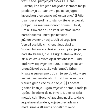
vrstu nade i primjer jedinstva za Južne
Slavene, kao što je to Kraljevina Piemont ranije
predstavljala…. Duhovno jedinstvo jugos­
lavenskog plemena je već ostvareno.“[5] Prije
osamdeset godina to stanovište je izvojevalo
pobjedu na međunarodnom forumu: Hr­vat,
Srbin i Slovenac su se imali smatrati samo
narodnostima unutar jedinstvene
južnoslavenske nacije. Uslijed toga je u
Versaillesu bila smišljena Jugoslavija.
Vodeći britanski autoritet za ovo pitanje, jedan
naraštaj kas­nije, bio je Hugh Seton-Watson,
sin R.W.-ov. U svom djelu Nati­onalism – Old
and New, objavljenom 1965., pisao je sasvim
dru­gačije od oca: „Sukob između Srba i
Hrvata u suvremeno doba nije sukob oko vjere,
već oko nacionalnosti. Srbi i Hrvati nisu dvije
vjerske grupe već dvije nacije.“[6] Trideset
godina kasnije Ju­goslavije više nema, i sada je
općeprihvaćeno da su Hrvati, Slo­venci, Srbi i
možda čak i Bosanci zasebne nacije, te da je
jugos­lavenska ideja, koja je prevladavala
među prosvijetljenima počet­kom ovog