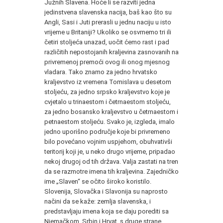
Južnih Slavena. Hoće li se razviti jed­na
jedinstvena slavenska nacija, baš kao što su
Angli, Sasi i Juti prerasli u jednu naciju u isto
vrijeme u Britaniji? Ukoliko se os­vrnemo tri ili
četiri stoljeća unazad, uočit ćemo rast i pad
različi­tih nepostojanih kraljevina zasnovanih na
privremenoj premoći ovog ili onog mjesnog
vladara. Tako znamo za jedno hrvatsko
kraljevstvo iz vremena Tomislava u desetom
stoljeću, za jedno srpsko kraljevstvo koje je
cvjetalo u trinaestom i četrnaestom sto­ljeću,
za jedno bosansko kraljevstvo u četrnaestom i
petnaestom stoljeću. Svako je, izgleda, imalo
jedno uporišno područje koje bi privremeno
bilo povećano vojnim uspjehom, obuhvativši
terito­rij koji je, u neko drugo vrijeme, pripadao
nekoj drugoj od tih dr­žava. Valja zastati na tren
da se razmotre imena tih kraljevina. Zajedničko
ime „Slaven“ se očito široko koristilo.
Slovenija, Slo­vačka i Slavonija su naprosto
načini da se kaže: zemlja slavenska, i
predstavljaju imena koja se daju porediti sa
Njemačkom. Srbin i Hrvat, s druge strane,