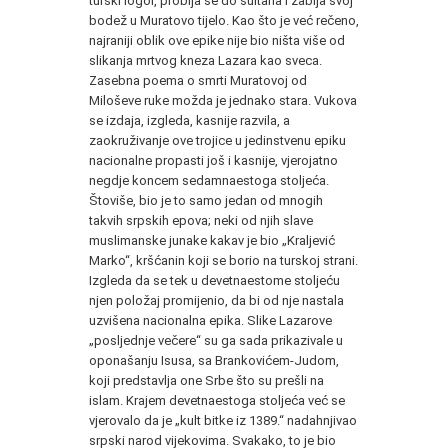
turski logor, probi­ja se do sultana i zabija svoj
bodež u Muratovo tijelo. Kao što je već rečeno,
najraniji oblik ove epike nije bio ništa više od
slikanja mrtvog kneza Lazara kao sveca.
Zasebna poema o smrti Muratovoj od
Miloševe ruke možda je jednako stara. Vukova
se izdaja, izgleda, kasnije razvila, a
zaokruživanje ove trojice u jedinstvenu epiku
nacionalne propasti još i kasnije, vjerojatno
negdje koncem sedamnaestoga stoljeća.
Štoviše, bio je to samo jedan od mnogih
takvih srpskih epova; neki od njih slave
muslimanske junake ka­kav je bio „Kraljević
Marko“, kršćanin koji se borio na turskoj strani.
Izgleda da se tek u devetnaestome stoljeću
njen položaj promijenio, da bi od nje nastala
uzvišena nacionalna epika. Slike Lazarove
„posljednje večere“ su ga sada prikazivale u
oponašanju Isusa, sa Brankovićem-Judom,
koji predstavlja one Srbe što su prešli na
islam. Krajem devetnaestoga stoljeća već se
vjerovalo da je „kult bitke iz 1389.“ nadahnjivao
srpski narod vijekovima. Sva­kako, to je bio