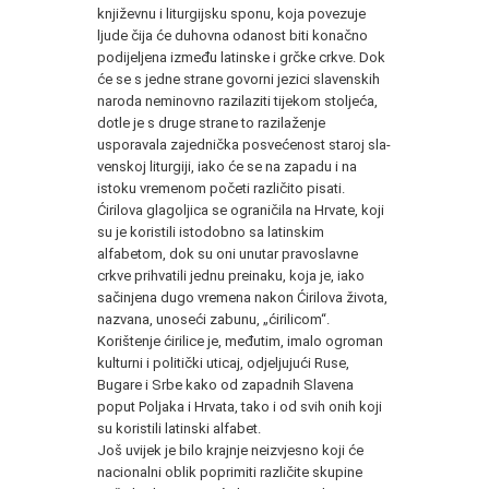
književnu i liturgijsku sponu, koja povezuje
ljude čija će duhovna odanost biti konačno
podijeljena između latinske i grč­ke crkve. Dok
će se s jedne strane govorni jezici slavenskih
na­roda neminovno razilaziti tijekom stoljeća,
dotle je s druge stra­ne to razilaženje
usporavala zajednička posvećenost staroj sla­
venskoj liturgiji, iako će se na zapadu i na
istoku vremenom po­četi različito pisati.
Ćirilova glagoljica se ograničila na Hrvate, koji
su je koristili istodobno sa latinskim
alfabetom, dok su oni unutar pravoslavne
crkve prihvatili jednu preinaku, koja je, iako
sačinjena dugo vremena nakon Ćirilova života,
nazvana, unoseći zabunu, „ćirilicom“.
Korištenje ćirilice je, međutim, imalo ogro­man
kulturni i politički uticaj, odjeljujući Ruse,
Bugare i Srbe ka­ko od zapadnih Slavena
poput Poljaka i Hrvata, tako i od svih onih koji
su koristili latinski alfabet.
Još uvijek je bilo krajnje neizvjesno koji će
nacionalni oblik poprimiti različite skupine