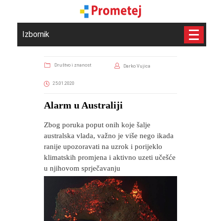
Izbornik
Društvo i znanost
Darko Vujica
25.01.2020
Alarm u Australiji
Zbog poruka poput onih koje šalje
australska vlada, važno je više nego ikada
ranije upozoravati na uzrok i porijeklo
klimatskih promjena i aktivno uzeti učešće
u njihovom sprječavanju