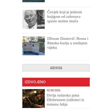
Čovjek koji je jednom
knjigom od zaborava
spasio stotine tisuća
drugih, prokletih i
uništenih
Dženan Dautović: Bosna i
Rimska kurija u srednjem
vijeku
ARHIVA
IZDVOJENO
02.08.2026
Divlja rudarska jama
Džehennem (odlomci iz
romana Jahja
Veličanstveni)