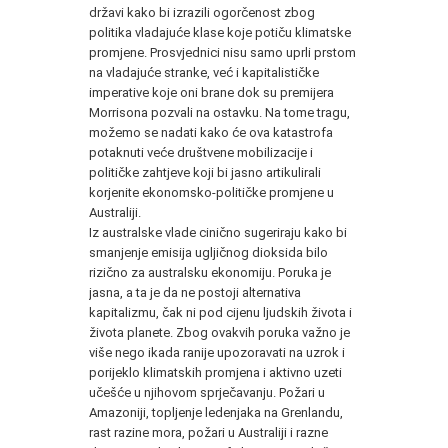
državi kako bi izrazili ogorčenost zbog
politika vladajuće klase koje potiču klimatske
promjene. Prosvjednici nisu samo uprli prstom
na vladajuće stranke, već i kapitalističke
imperative koje oni brane dok su premijera
Morrisona pozvali na ostavku. Na tome tragu,
možemo se nadati kako će ova katastrofa
potaknuti veće društvene mobilizacije i
političke zahtjeve koji bi jasno artikulirali
korjenite ekonomsko-političke promjene u
Australiji.
Iz australske vlade cinično sugeriraju kako bi
smanjenje emisija ugljičnog dioksida bilo
rizično za australsku ekonomiju. Poruka je
jasna, a ta je da ne postoji alternativa
kapitalizmu, čak ni pod cijenu ljudskih života i
života planete. Zbog ovakvih poruka važno je
više nego ikada ranije upozoravati na uzrok i
porijeklo klimatskih promjena i aktivno uzeti
učešće u njihovom sprječavanju. Požari u
Amazoniji, topljenje ledenjaka na Grenlandu,
rast razine mora, požari u Australiji i razne