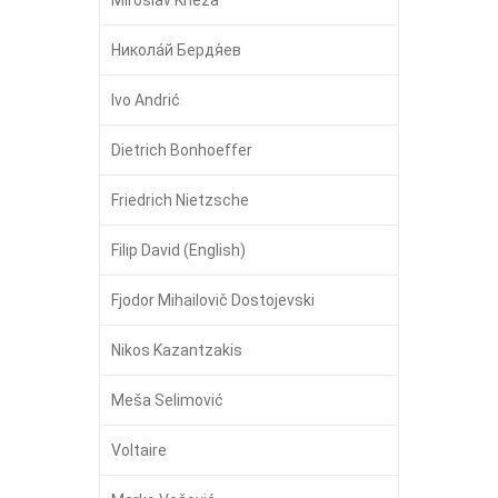
Никола́й Бердя́ев
Ivo Andrić
Dietrich Bonhoeffer
Friedrich Nietzsche
Filip David (English)
Fjodor Mihailovič Dostojevski
Nikos Kazantzakis
Meša Selimović
Voltaire