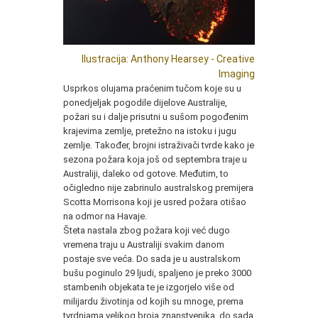
Ilustracija:
Anthony Hearsey - Creative
Imaging
Usprkos olujama praćenim tučom koje su u
ponedjeljak pogodile dijelove Australije,
požari su i dalje prisutni u sušom pogođenim
krajevima zemlje, pretežno na istoku i jugu
zemlje. Također, brojni istraživači tvrde kako je
sezona požara koja još od septembra traje u
Australiji, daleko od gotove. Međutim, to
očigledno nije zabrinulo australskog premijera
Scotta Morrisona koji je usred požara otišao
na odmor na Havaje.
Šteta nastala zbog požara koji već dugo
vremena traju u Australiji svakim danom
postaje sve veća. Do sada je u australskom
bušu poginulo 29 ljudi, spaljeno je preko 3000
stambenih objekata te je izgorjelo više od
milijardu životinja od kojih su mnoge, prema
tvrdnjama velikog broja znanstvenika, do sada