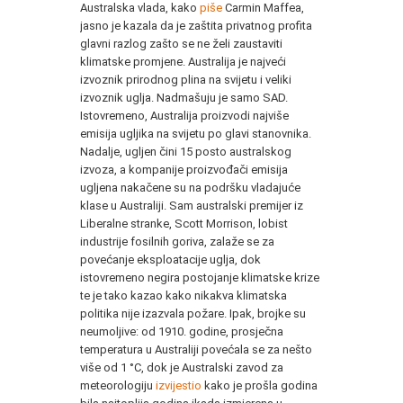
Australska vlada, kako
piše
Carmin Maffea,
jasno je kazala da je zaštita privatnog profita
glavni razlog zašto se ne želi zaustaviti
klimatske promjene. Australija je najveći
izvoznik prirodnog plina na svijetu i veliki
izvoznik uglja. Nadmašuju je samo SAD.
Istovremeno, Australija proizvodi najviše
emisija ugljika na svijetu po glavi stanovnika.
Nadalje, ugljen čini 15 posto australskog
izvoza, a kompanije proizvođači emisija
ugljena nakačene su na podršku vladajuće
klase u Australiji. Sam australski premijer iz
Liberalne stranke, Scott Morrison, lobist
industrije fosilnih goriva, zalaže se za
povećanje eksploatacije uglja, dok
istovremeno negira postojanje klimatske krize
te je tako kazao kako nikakva klimatska
politika nije izazvala požare. Ipak, brojke su
neumoljive: od 1910. godine, prosječna
temperatura u Australiji povećala se za nešto
više od 1 °C, dok je Australski zavod za
meteorologiju
izvijestio
kako je prošla godina