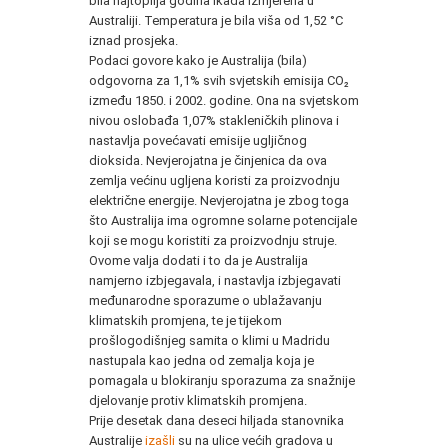
bila najtoplija godina ikada izmjerena u
Australiji. Temperatura je bila viša od 1,52 °C
iznad prosjeka.
Podaci govore kako je Australija (bila)
odgovorna za 1,1% svih svjetskih emisija CO₂
između 1850. i 2002. godine. Ona na svjetskom
nivou oslobađa 1,07% stakleničkih plinova i
nastavlja povećavati emisije ugljičnog
dioksida. Nevjerojatna je činjenica da ova
zemlja većinu ugljena koristi za proizvodnju
električne energije. Nevjerojatna je zbog toga
što Australija ima ogromne solarne potencijale
koji se mogu koristiti za proizvodnju struje.
Ovome valja dodati i to da je Australija
namjerno izbjegavala, i nastavlja izbjegavati
međunarodne sporazume o ublažavanju
klimatskih promjena, te je tijekom
prošlogodišnjeg samita o klimi u Madridu
nastupala kao jedna od zemalja koja je
pomagala u blokiranju sporazuma za snažnije
djelovanje protiv klimatskih promjena.
Prije desetak dana deseci hiljada stanovnika
Australije
izašli
su na ulice većih gradova u