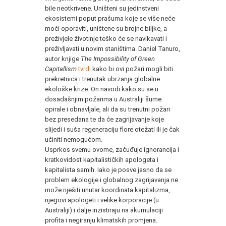
bile neotkrivene. Uništeni su jedinstveni
ekosistemi poput prašuma koje se više neće
moći oporaviti, uništene su brojne biljke, a
preživjele životinje teško će se navikavati i
preživljavati u novim staništima. Daniel Tanuro,
autor knjige
The Impossibility of Green
Capitallism
tvrdi
kako bi ovi požari mogli biti
prekretnica i trenutak ubrzanja globalne
ekološke krize. On navodi kako su se u
dosadašnjim požarima u Australiji šume
opirale i obnavljale, ali da su trenutni požari
bez presedana te da će zagrijavanje koje
slijedi i suša regeneraciju flore otežati ili je čak
učiniti nemogućom.
Usprkos svemu ovome, začuđuje ignorancija i
kratkovidost kapitalističkih apologeta i
kapitalista samih. Iako je posve jasno da se
problem ekologije i globalnog zagrijavanja ne
može riješiti unutar koordinata kapitalizma,
njegovi apologeti i velike korporacije (u
Australiji) i dalje inzistiraju na akumulaciji
profita i negiranju klimatskih promjena.