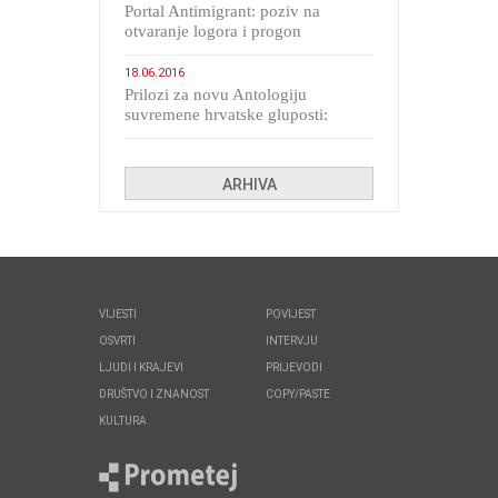
Portal Antimigrant: poziv na
otvaranje logora i progon
migranata poput bijesnih kerova
18.06.2016
Prilozi za novu Antologiju
suvremene hrvatske gluposti:
Kolinda i ekipa o navijačkim
huliganima
ARHIVA
VIJESTI
POVIJEST
OSVRTI
INTERVJU
LJUDI I KRAJEVI
PRIJEVODI
DRUŠTVO I ZNANOST
COPY/PASTE
KULTURA