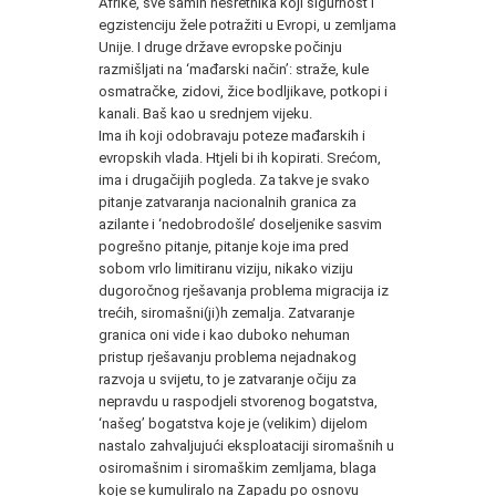
Afrike, sve samih nesretnika koji sigurnost i
egzistenciju žele potražiti u Evropi, u zemljama
Unije. I druge države evropske počinju
razmišljati na ‘mađarski način’: straže, kule
osmatračke, zidovi, žice bodljikave, potkopi i
kanali. Baš kao u srednjem vijeku.
Ima ih koji odobravaju poteze mađarskih i
evropskih vlada. Htjeli bi ih kopirati. Srećom,
ima i drugačijih pogleda. Za takve je svako
pitanje zatvaranja nacionalnih granica za
azilante i ‘nedobrodošle’ doseljenike sasvim
pogrešno pitanje, pitanje koje ima pred
sobom vrlo limitiranu viziju, nikako viziju
dugoročnog rješavanja problema migracija iz
trećih, siromašni(ji)h zemalja. Zatvaranje
granica oni vide i kao duboko nehuman
pristup rješavanju problema nejadnakog
razvoja u svijetu, to je zatvaranje očiju za
nepravdu u raspodjeli stvorenog bogatstva,
‘našeg’ bogatstva koje je (velikim) dijelom
nastalo zahvaljujući eksploataciji siromašnih u
osiromašnim i siromaškim zemljama, blaga
koje se kumuliralo na Zapadu po osnovu