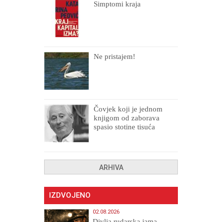
Simptomi kraja
Ne pristajem!
Čovjek koji je jednom
knjigom od zaborava
spasio stotine tisuća
drugih, prokletih i
uništenih
ARHIVA
IZDVOJENO
02.08.2026
Divlja rudarska jama