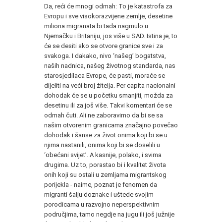
Da, reći će mnogi odmah: To je katastrofa za
Evropu i sve visokorazvijene zemlje, desetine
miliona migranata bi tada nagrnulo u
Njemačku i Britaniju, jos više u SAD. Istina je, to
će se desiti ako se otvore granice sve i za
svakoga. I dakako, nivo ‘našeg’ bogatstva,
naših nadnica, našeg životnog standarda, nas
starosjedilaca Evrope, će pasti, moraće se
dijeliti na veći broj žitelja. Per capita nacionalni
dohodak će se u početku smanjiti, možda za
desetinu ili za još više. Takvi komentari će se
odmah čuti. Ali ne zaboravimo da bi se sa
našim otvorenim granicama značajno povečao
dohodak i šanse za život onima koji bi se u
njima nastanili, onima koji bi se doselili u
‘obećani svijet’. A kasnije, polako, i svima
drugima. Uz to, porastao bi i kvalitet života
onih koji su ostali u zemljama migrantskog
porijekla - naime, poznat je fenomen da
migranti šalju doznake i uštede svojim
porodicama u razvojno neperspektivnim
područjima, tamo negdje na jugu ili još južnije