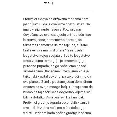
yea...
)
Protivnici zidova na državnim međama nam
jasno kazuju da iz ove krize postoji izlaz. Oni
imaju viziju, nude rješenje. Pozivaju nas,
čovječanstvo svo, da, ujedinjeni i odlučni kao
bratstvo jedno, nametnemo poreze, pa
taksama I nametima lišimo tajkune, sultane,
kraljeve i sve multimilionere ‘naše’ dijela
bogatstva kojeg svojataju. I da to bogatstvo
onda vratimo tamo gdje je stvoreno, gdje
prirodno pripada, da ga pošaljemo nazad
siromašnima i tlačenima u zemljama koje je
tajkunski kapital pokorio, pa tako učinimo da
sva planeta Zemlja postane jedan dom, širom
otvoren za sve, a mnogo bolji. I kazuju nam da
bismo na taj način kroz dogledno vrijeme svi
bili na dobitku. Ama baš svi. I tajkuni čak.
Protivnici gradnje ograda betonskih kazuju i
ovo: od tih zidina nećemo ništa dobroga
vidjeti. Jednom kada počne gradnja bedema