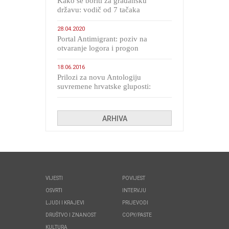
Kako se boriti za građansku
državu: vodič od 7 tačaka
28.04.2020
Portal Antimigrant: poziv na
otvaranje logora i progon
migranata poput bijesnih kerova
18.06.2016
Prilozi za novu Antologiju
suvremene hrvatske gluposti:
Kolinda i ekipa o navijačkim
huliganima
ARHIVA
VIJESTI
POVIJEST
OSVRTI
INTERVJU
LJUDI I KRAJEVI
PRIJEVODI
DRUŠTVO I ZNANOST
COPY/PASTE
KULTURA