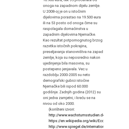
onoga na zapadnom dijelu zemlje.
U 2008-oj je on u istočnim
dijelovima porastao na 19.500 eura
ili na 53 posto od onoga čime su
raspolagala domaćinstva u
zapadnim dijelovima Njemačke.
Kao rezultat potpomognutog brzog
razvitka istočnih pokrajina,
preseljavanja stanovništva na zapad
zemlje, koja su neposredno nakon
ujedinjenja bila masovna, su
postepeno jenjavala. Vec u
razdoblju 2000-2005 su neto
demografski gubici istočne
Njemačke bili ispod 60.000
godišnje. Zadnjih godina (2012) su
oni jedva zamjetni, i kreću se na
nivou od oko 2000.
(korišteni izvori:
http://www.wachstumsstudien.de/Inhalt/Papiere
https://en.wikipedia.org/wiki/Economic_history_o
http://www.spiegel.de/international/germany/20