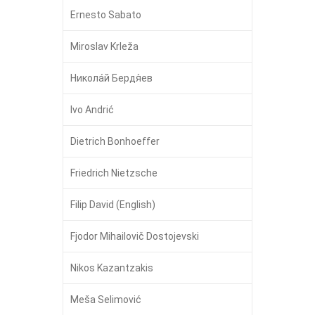
Ernesto Sabato
Miroslav Krleža
Никола́й Бердя́ев
Ivo Andrić
Dietrich Bonhoeffer
Friedrich Nietzsche
Filip David (English)
Fjodor Mihailovič Dostojevski
Nikos Kazantzakis
Meša Selimović