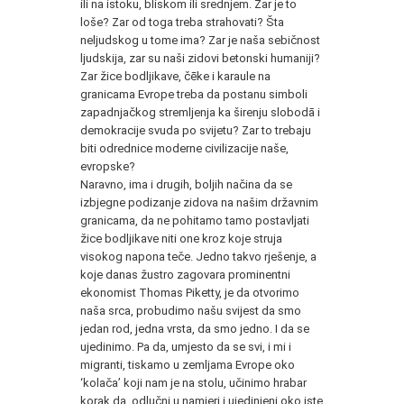
ili na istoku, bliskom ili srednjem. Zar je to
loše? Zar od toga treba strahovati? Šta
neljudskog u tome ima? Zar je naša sebičnost
ljudskija, zar su naši zidovi betonski humaniji?
Zar žice bodljikave, čēke i karaule na
granicama Evrope treba da postanu simboli
zapadnjačkog stremljenja ka širenju slobodā i
demokracije svuda po svijetu? Zar to trebaju
biti odrednice moderne civilizacije naše,
evropske?
Naravno, ima i drugih, boljih načina da se
izbjegne podizanje zidova na našim državnim
granicama, da ne pohitamo tamo postavljati
žice bodljikave niti one kroz koje struja
visokog napona teče. Jedno takvo rješenje, a
koje danas žustro zagovara prominentni
ekonomist Thomas Piketty, je da otvorimo
naša srca, probudimo našu svijest da smo
jedan rod, jedna vrsta, da smo jedno. I da se
ujedinimo. Pa da, umjesto da se svi, i mi i
migranti, tiskamo u zemljama Evrope oko
‘kolača’ koji nam je na stolu, učinimo hrabar
korak da, odlučni u namjeri i ujedinjeni oko iste