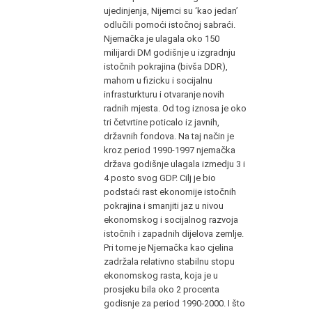
ujedinjenja, Nijemci su ‘kao jedan’
odlučili pomoći istočnoj sabraći.
Njemačka je ulagala oko 150
milijardi DM godišnje u izgradnju
istočnih pokrajina (bivša DDR),
mahom u fizicku i socijalnu
infrasturkturu i otvaranje novih
radnih mjesta. Od tog iznosa je oko
tri četvrtine poticalo iz javnih,
državnih fondova. Na taj način je
kroz period 1990-1997 njemačka
država godišnje ulagala izmedju 3 i
4 posto svog GDP. Cilj je bio
podstaći rast ekonomije istočnih
pokrajina i smanjiti jaz u nivou
ekonomskog i socijalnog razvoja
istočnih i zapadnih dijelova zemlje.
Pri tome je Njemačka kao cjelina
zadržala relativno stabilnu stopu
ekonomskog rasta, koja je u
prosjeku bila oko 2 procenta
godisnje za period 1990-2000. I što