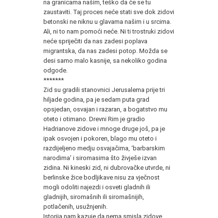
na granicama našim, teško da će se tu
zaustaviti. Taj proces neće stati sve dok zidovi
betonski ne niknu u glavama našim i u srcima.
Ali, ni to nam pomoći neće. Ni ti trostruki zidovi
neće spriječiti da nas zadesi poplava
migrantska, da nas zadesi potop. Možda se
desi samo malo kasnije, sa nekoliko godina
odgode.
*******
Zid su gradili stanovnici Jerusalema prije tri
hiljade godina, pa je sedam puta grad
opsjedan, osvajan i razaran, a bogatstvo mu
oteto i otimano. Drevni Rim je gradio
Hadrianove zidove i mnoge druge još, pa je
ipak osvojen i pokoren, blago mu oteto i
razdijeljeno medju osvajačima, ‘barbarskim
narodima’ i siromasima što živješe izvan
zidina. Ni kineski zid, ni dubrovačke utvrde, ni
berlinske žice bodljikave nisu za vječnost
mogli odoliti najezdi i osveti gladnih ili
gladnijih, siromašnih ili siromašnijih,
potlačenih, usužnjenih.
Istorija nam kazuje da nema smisla zidove