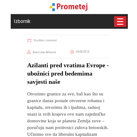
Izbornik
Društvo i znanost
24.08.2015
Branislav Mikulić
Azilanti pred vratima Evrope -
ubožnici pred bedemima
savjesti naše
Otvorimo granice za sve, baš kao što su
granice danas postale otvorene robama i
kapitalu, otvorimo ih i ljudima, radnoj
snazi iz svih krajeva ove nam zajedničke
domovine koja se planeta Zemlja zove –
poručuju nam protivnici zidova betonskih.
Učinimo sve da liberalni kapitalizam