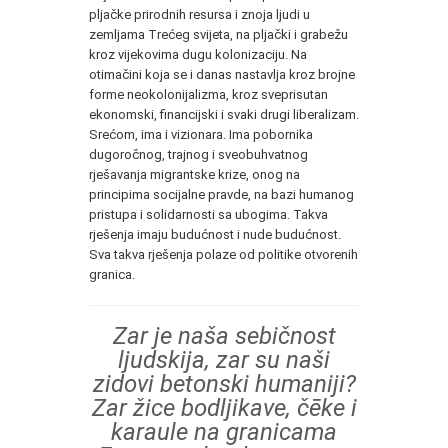
pljačke prirodnih resursa i znoja ljudi u
zemljama Trećeg svijeta, na pljački i grabežu
kroz vijekovima dugu kolonizaciju. Na
otimačini koja se i danas nastavlja kroz brojne
forme neokolonijalizma, kroz sveprisutan
ekonomski, financijski i svaki drugi liberalizam.
Srećom, ima i vizionara. Ima pobornika
dugoročnog, trajnog i sveobuhvatnog
rješavanja migrantske krize, onog na
principima socijalne pravde, na bazi humanog
pristupa i solidarnosti sa ubogima. Takva
rješenja imaju budućnost i nude budućnost.
Sva takva rješenja polaze od politike otvorenih
granica.
Zar je naša sebičnost
ljudskija, zar su naši
zidovi betonski humaniji?
Zar žice bodljikave, čēke i
karaule na granicama