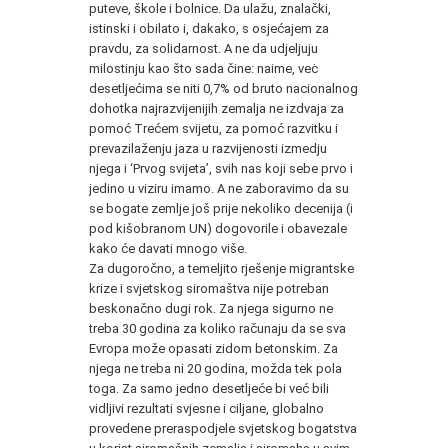
puteve, škole i bolnice. Da ulažu, znalački,
istinski i obilato i, dakako, s osjećajem za
pravdu, za solidarnost. A ne da udjeljuju
milostinju kao što sada čine: naime, veċ
desetljećima se niti 0,7% od bruto nacionalnog
dohotka najrazvijenijih zemalja ne izdvaja za
pomoć Trećem svijetu, za pomoć razvitku i
prevazilaženju jaza u razvijenosti izmedju
njega i ‘Prvog svijeta’, svih nas koji sebe prvo i
jedino u viziru imamo. A ne zaboravimo da su
se bogate zemlje još prije nekoliko decenija (i
pod kišobranom UN) dogovorile i obavezale
kako će davati mnogo više.
Za dugoročno, a temeljito rješenje migrantske
krize i svjetskog siromaštva nije potreban
beskonačno dugi rok. Za njega sigurno ne
treba 30 godina za koliko računaju da se sva
Evropa može opasati zidom betonskim. Za
njega ne treba ni 20 godina, možda tek pola
toga. Za samo jedno desetljeće bi već bili
vidljivi rezultati svjesne i ciljane, globalno
provedene preraspodjele svjetskog bogatstva