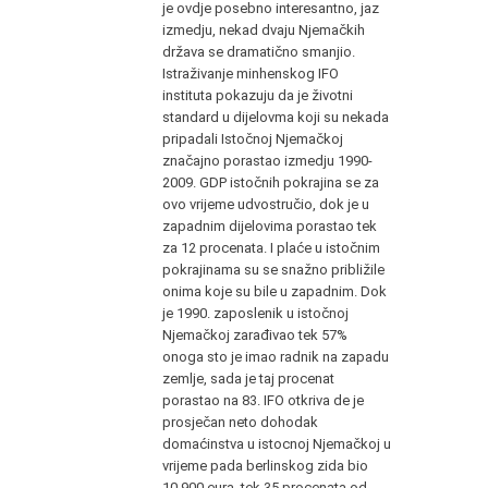
je ovdje posebno interesantno, jaz
izmedju, nekad dvaju Njemačkih
država se dramatično smanjio.
Istraživanje minhenskog IFO
instituta pokazuju da je životni
standard u dijelovma koji su nekada
pripadali Istočnoj Njemačkoj
značajno porastao izmedju 1990-
2009. GDP istočnih pokrajina se za
ovo vrijeme udvostručio, dok je u
zapadnim dijelovima porastao tek
za 12 procenata. I plaće u istočnim
pokrajinama su se snažno približile
onima koje su bile u zapadnim. Dok
je 1990. zaposlenik u istočnoj
Njemačkoj zarađivao tek 57%
onoga sto je imao radnik na zapadu
zemlje, sada je taj procenat
porastao na 83. IFO otkriva de je
prosječan neto dohodak
domaćinstva u istocnoj Njemačkoj u
vrijeme pada berlinskog zida bio
10.900 eura, tek 35 procenata od