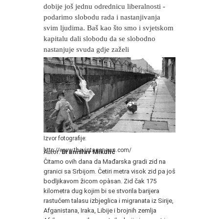
dobije još jednu odrednicu liberalnosti -
podarimo slobodu rada i nastanjivanja
svim ljudima. Baš kao što smo i svjetskom
kapitalu dali slobodu da se slobodno
nastanjuje svuda gdje zaželi
Izvor fotografije:
http://www.thevintagenews.com/
Autor:
Branislav Mikulić
Čitamo ovih dana da Mađarska gradi zid na
granici sa Srbijom. Četiri metra visok zid pa još
bodljikavom žicom opàsan. Zid čak 175
kilometra dug kojim bi se stvorila barijera
rastućem talasu izbjeglica i migranata iz Sirije,
Afganistana, Iraka, Libije i brojnih zemlja