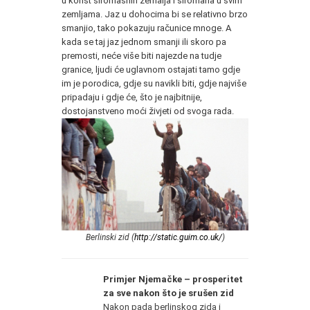
u korist siromašnih zemalja i siromaha u svim
zemljama. Jaz u dohocima bi se relativno brzo
smanjio, tako pokazuju računice mnoge. A
kada se taj jaz jednom smanji ili skoro pa
premosti, neće više biti najezde na tudje
granice, ljudi će uglavnom ostajati tamo gdje
im je porodica, gdje su navikli biti, gdje najviše
pripadaju i gdje će, što je najbitnije,
dostojanstveno moći živjeti od svoga rada.
Berlinski zid (
http://static.guim.co.uk/
)
Primjer Njemačke – prosperitet
za sve nakon što je srušen zid
Nakon pada berlinskog zida i