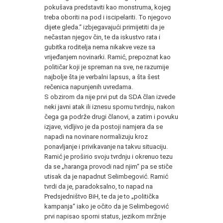
pokušava predstaviti kao monstruma, kojeg
treba oboriti na pod i iscipelariti. To njegovo
dijete gleda.“ izbjegavajući primijetiti da je
nečastan njegov čin, te da iskustvo rata i
gubitka roditelja nema nikakve veze sa
vrijeđanjem novinarki. Ramić, prepoznat kao
političar koji je spreman na sve, ne razumije
najbolje šta je verbalni lapsus, a šta šest
rečenica napunjenih uvredama.
S obzirom da nije prvi put da SDA član izvede
neki javni atak ili iznesu spornu tvrdnju, nakon
čega ga podrže drugi članovi, a zatim i povuku
izjave, vidljivo je da postoji namjera da se
napadi na novinare normalizuju kroz
ponavljanje i privikavanje na takvu situaciju.
Ramić je proširio svoju tvrdnju i okrenuo tezu
da se „haranga provodi nad njim“ pa se stiče
utisak da je napadnut Selimbegović. Ramić
tvrdi da je, paradoksalno, to napad na
Predsjedništvo BiH, te da je to „politička
kampanja“ iako je očito da je Selimbegović
prvi napisao sporni status, jezikom mržnje