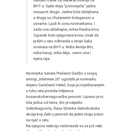
Gledam trailer za nekakav intervju na
BHT-u. Sjele dvije "polovnjače" jedna
nasuprot druge. Jedna loše izblajhana,
a druga sa sfušerenim kolagenom u
usnama. Ljudi ih zovu novinarkama. I
sada ova izblahajna, mrtva-hladna kroz
čuperak loše njegovane kose, izvali da
je BiH u ratu odbranila u stvari šaka
novinara na BHT-u. Ništa Armija BiH,
ništa heroji, ništa Alija...samo ona i
njena raja...
Novinarka Sanela Prašević-Gadžo u svojoj
emisiji „Interview 20“ ugostila je novinarku
Arijanu Saračević-Helač, koja je izvještavanjem
u toku rata postala miljenica
bosanskohercegovačke javnosti. Upravo je to
bila jedna od tema, što je naljutilo
Selimbegovića, člana Stranke demokratske
akcije koji žele u javnosti da jedini imaju pravo
na riječ o ratu.
Na njegovu reakciju nadovezali su se još neki