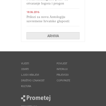
otvaranje logora i progon
migranata poput bijesnih kerova
18.06.2016
Prilozi za novu Antologiju
suvremene hrvatske gluposti:
Kolinda i ekipa o navijačkim
huliganima
ARHIVA
VIJESTI
POVIJEST
OSVRTI
INTERVJU
LJUDI I KRAJEVI
PRIJEVODI
DRUŠTVO I ZNANOST
COPY/PASTE
KULTURA