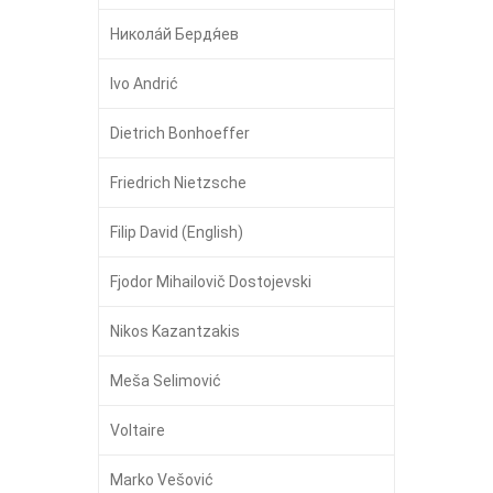
Никола́й Бердя́ев
Ivo Andrić
Dietrich Bonhoeffer
Friedrich Nietzsche
Filip David (English)
Fjodor Mihailovič Dostojevski
Nikos Kazantzakis
Meša Selimović
Voltaire
Marko Vešović