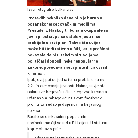
Izvor fotografije: balkanpres
Proteklih nekoliko dana bilo je burno u
bosanskohercegovačkim medijima.
Presude iz Haškog tribunala okupirale su
javni prostor, pa se ostale vijesti nisu
probijale u prvi plan. Takvo što uvijek
može biti indikativno u BiH, jer je prošlost
pokazala da bi u takvim situacijama
političari donosili neke nepopularne
zakone, povećavali sebi plate ili čak vršili
kriminal.
Ipak, ovaj put se jedna tema probila u samu
žižu interesovanja javnosti. Naime, savjetnik
Bakira Izetbegovića i član njegovog kabineta
Dženan Selimbegović, na svom facebook
profilu izvrijeđao je dvije novinarke javnog
servisa.
Radilo se o iskusnim i popularnim
novinarkama čiji se rad u BiH cijeni. U statusu
koji je objavio piše: