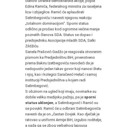
članovi Stranke demokratske akcije, poput
Edina Ramića, federalnog ministra za raseljena
lica i izbjeglice. Ramić će aplaudirati
Selimbegoviću i navesti njegovu reakciju
„totalnom dominacijom“. Sporni status
odlično je prošao kod ogromne većine manje
poznatih članova SDA. Status se dopao i
predsjedniku Asocijacije mladih SDA, Salki
Zildžiću.
Sanela Prašović-Gadžo je reagovala otvorenim
pismom ka Predjedništvu BiH, prvenstveno
prema Bakiru Izetbegoviću navodeći da je
nedopustiv jedan takav govor koji nanosi štetu
i njoj, kao i kolegici Saračević-Helač i samoj
instituciji Predsjedništva u kojem radi
Selimbegović.
S obzirom na ugled koji imaju, novinarke su
dobile veliku medijsku pažnju, pa je
sporni
status uklonjen
, a Selimbegović i Ramić su
se povukli. Ramić će u odbrani Selimbegovića
navesti da je on „častan čovjek. Kao dječak je
ratovao u uniformi Armije BiH, izgubio roditelje,
a sada ga se zbog verbalnog lapsusa