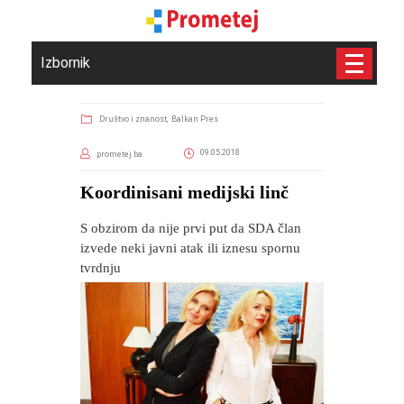
Izbornik
Društvo i znanost,
Balkan Pres
09.05.2018
prometej.ba
Koordinisani medijski linč
S obzirom da nije prvi put da SDA član
izvede neki javni atak ili iznesu spornu
tvrdnju