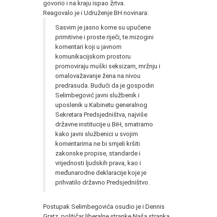
govorio i na kraju ispao žrtva.
Reagovalo je i Udruženje BH novinara:
Sasvim je jasno kome su upućene
primitivne i proste riječi, te mizogini
komentari koji u javnom
komunikacijskom prostoru
promoviraju muški seksizam, mržnju i
omalovažavanje žena na nivou
predrasuda. Budući da je gospodin
Selimbegović javni službenik i
uposlenik u Kabinetu generalnog
Sekretara Predsjedništva, najviše
državne institucije u BiH, smatramo
kako javni službenici u svojim
komentarima ne bi smjeli kršiti
zakonske propise, standarde i
vrijednosti ljudskih prava, kao i
međunarodne deklaracije koje je
prihvatilo državno Predsjedništvo.
Postupak Selimbegovića osudio je i Dennis
Gratz, političar liberalne stranke Naša stranka,