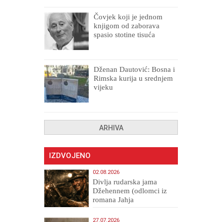
Čovjek koji je jednom
knjigom od zaborava
spasio stotine tisuća
drugih, prokletih i
uništenih
Dženan Dautović: Bosna i
Rimska kurija u srednjem
vijeku
ARHIVA
IZDVOJENO
02.08.2026
Divlja rudarska jama
Džehennem (odlomci iz
romana Jahja
Veličanstveni)
27.07.2026