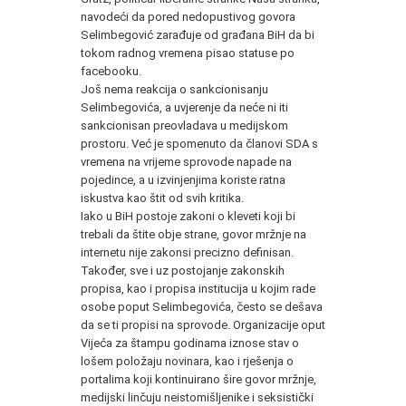
navodeći da pored nedopustivog govora
Selimbegović zarađuje od građana BiH da bi
tokom radnog vremena pisao statuse po
facebooku.
Još nema reakcija o sankcionisanju
Selimbegovića, a uvjerenje da neće ni iti
sankcionisan preovladava u medijskom
prostoru. Već je spomenuto da članovi SDA s
vremena na vrijeme sprovode napade na
pojedince, a u izvinjenjima koriste ratna
iskustva kao štit od svih kritika.
Iako u BiH postoje zakoni o kleveti koji bi
trebali da štite obje strane, govor mržnje na
internetu nije zakonsi precizno definisan.
Također, sve i uz postojanje zakonskih
propisa, kao i propisa institucija u kojim rade
osobe poput Selimbegovića, često se dešava
da se ti propisi na sprovode. Organizacije oput
Vijeća za štampu godinama iznose stav o
lošem položaju novinara, kao i rješenja o
portalima koji kontinuirano šire govor mržnje,
medijski linčuju neistomišljenike i seksistički