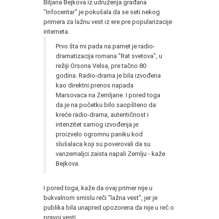
Biljana Bejkova iz udruženja građana
"Infocentar" je pokušala da se seti nekog
primera za lažnu vest iz ere pre popularizacije
interneta.
Prvo šta mi pada na pamet je radio-
dramatizacija romana "Rat svetova", u
režiji Orsona Velsa, pre tačno 80
godina. Radio-drama je bila izvođena
kao direktni prenos napada
Marsovaca na Zemljane. I pored toga
da je na početku bilo saopšteno da
kreće radio-drama, autentičnost i
intenzitet samog izvođenja je
proizvelo ogromnu paniku kod
slušalaca koji su poverovali da su
vanzemaljci zaista napali Zemlju - kaže
Bejkova.
I pored toga, kaže da ovaj primer nije u
bukvalnom smislu reči "lažna vest", jer je
publika bila unapred upozorena da nije u reč o
pravoj vesti.