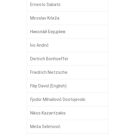
Ernesto Sabato
Miroslav Krleža
Никола́й Бердя́ев
Ivo Andrić
Dietrich Bonhoeffer
Friedrich Nietzsche
Filip David (English)
Fjodor Mihailovič Dostojevski
Nikos Kazantzakis
Meša Selimović