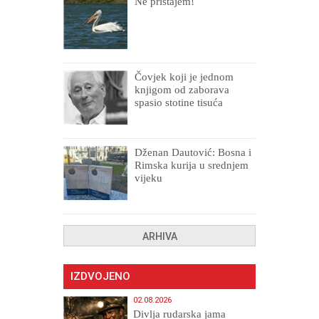
Ne pristajem!
Čovjek koji je jednom
knjigom od zaborava
spasio stotine tisuća
drugih, prokletih i
uništenih
Dženan Dautović: Bosna i
Rimska kurija u srednjem
vijeku
ARHIVA
IZDVOJENO
02.08.2026
Divlja rudarska jama