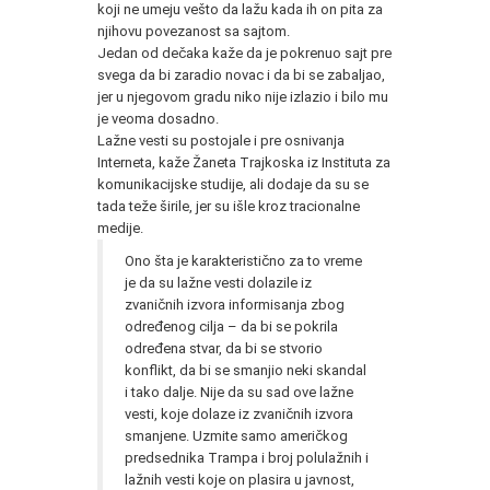
koji ne umeju vešto da lažu kada ih on pita za
njihovu povezanost sa sajtom.
Jedan od dečaka kaže da je pokrenuo sajt pre
svega da bi zaradio novac i da bi se zabaljao,
jer u njegovom gradu niko nije izlazio i bilo mu
je veoma dosadno.
Lažne vesti su postojale i pre osnivanja
Interneta, kaže Žaneta Trajkoska iz Instituta za
komunikacijske studije, ali dodaje da su se
tada teže širile, jer su išle kroz tracionalne
medije.
Ono šta je karakteristično za to vreme
je da su lažne vesti dolazile iz
zvaničnih izvora informisanja zbog
određenog cilja – da bi se pokrila
određena stvar, da bi se stvorio
konflikt, da bi se smanjio neki skandal
i tako dalje. Nije da su sad ove lažne
vesti, koje dolaze iz zvaničnih izvora
smanjene. Uzmite samo američkog
predsednika Trampa i broj polulažnih i
lažnih vesti koje on plasira u javnost,