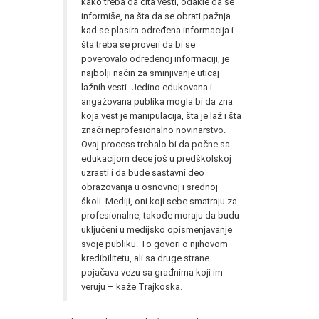
kako treba da čita vesti, odakle da se
informiše, na šta da se obrati pažnja
kad se plasira određena informacija i
šta treba se proveri da bi se
poverovalo određenoj informaciji, je
najbolji način za sminjivanje uticaj
lažnih vesti. Jedino edukovana i
angažovana publika mogla bi da zna
koja vest je manipulacija, šta je laž i šta
znači neprofesionalno novinarstvo.
Ovaj process trebalo bi da počne sa
edukacijom dece još u predškolskoj
uzrasti i da bude sastavni deo
obrazovanja u osnovnoj i srednoj
školi. Mediji, oni koji sebe smatraju za
profesionalne, takođe moraju da budu
uključeni u medijsko opismenjavanje
svoje publiku. To govori o njihovom
kredibilitetu, ali sa druge strane
pojačava vezu sa građnima koji im
veruju – kaže Trajkoska.