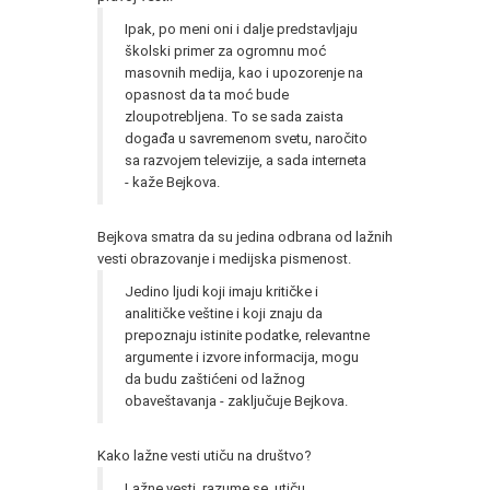
Ipak, po meni oni i dalje predstavljaju
školski primer za ogromnu moć
masovnih medija, kao i upozorenje na
opasnost da ta moć bude
zloupotrebljena. To se sada zaista
događa u savremenom svetu, naročito
sa razvojem televizije, a sada interneta
- kaže Bejkova.
Bejkova smatra da su jedina odbrana od lažnih
vesti obrazovanje i medijska pismenost.
Jedino ljudi koji imaju kritičke i
analitičke veštine i koji znaju da
prepoznaju istinite podatke, relevantne
argumente i izvore informacija, mogu
da budu zaštićeni od lažnog
obaveštavanja - zaključuje Bejkova.
Kako lažne vesti utiču na društvo?
Lažne vesti, razume se, utiču