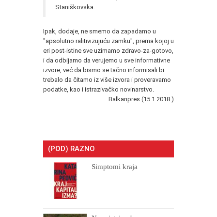
Staniškovska.
Ipak, dodaje, ne smemo da zapadamo u
"apsolutno ralitivizujuću zamku", prema kojoj u
eri post-istine sve uzimamo zdravo-za-gotovo,
i da odbijamo da verujemo u sve informativne
izvore, već da bismo se tačno informisali bi
trebalo da čitamo iz više izvora i proveravamo
podatke, kao i istrazivačko novinarstvo.
Balkanpres (15.1.2018.)
(POD) RAZNO
Simptomi kraja