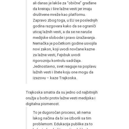
ali danas je lakše za “obične” građane
da kreiraju i šire lažne vesti jer imaju
društvene mreže kao platformu.
Zapravo zbog toga, u EU se poslednjih
godina razgovara kako da se ograniči
uticaj lažnih vesti, a da se ne naruše
medijske slobode i pravo izražavanja.
Nemačka je početkom godine usvojila
novi zakon, koji uvodi novčane kazne
za lažne vesti, Fejsbuk uvodi
rigorozniju kontrolu sadržaja.
Jednostavno, svet reaguje na poplavu
lažnih vesti i štete koju one mogu da
izazovu – kaze Trajkoska.
Trajkoska smatra da su jedno od najbitnijih
oružja u borbi protiv lažne vesti medijska i
digitalna pismenost.
To je dugoročan process, ali nema
lakog načina da bi se izborili sa tim
problemom. Edukacija publike za to