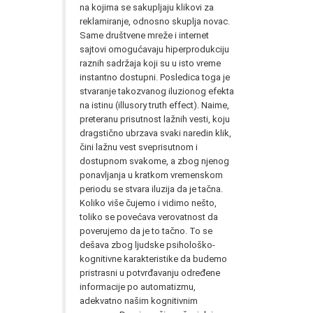
na kojima se sakupljaju klikovi za
reklamiranje, odnosno skuplja novac.
Same društvene mreže i internet
sajtovi omogućavaju hiperprodukciju
raznih sadržaja koji su u isto vreme
instantno dostupni. Posledica toga je
stvaranje takozvanog iluzionog efekta
na istinu (illusory truth effect). Naime,
preteranu prisutnost lažnih vesti, koju
dragstično ubrzava svaki naredin klik,
čini lažnu vest sveprisutnom i
dostupnom svakome, a zbog njenog
ponavljanja u kratkom vremenskom
periodu se stvara iluzija da je tačna.
Koliko više čujemo i vidimo nešto,
toliko se povećava verovatnost da
poverujemo da je to tačno. To se
dešava zbog ljudske psihološko-
kognitivne karakteristike da budemo
pristrasni u potvrđavanju određene
informacije po automatizmu,
adekvatno našim kognitivnim