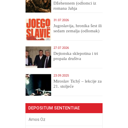
Džehennem (odlomci iz
romana Jahja
Veličanstveni)
31.07.2026
Jugoslavija, hronika šest ili
sedam zemalja (odlomak)
27.07.2026
Dejtonska sklepotina i tri
propala društva
23.09.2025
Miroslav Tichý – lekcije za
21. stoljeće
DEPOSITUM SENTENTIAE
Amos Oz