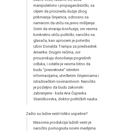
manipulativno i propagandistički, sa
ciljem da proizvedu iluzije zbog
prikrivanja činjenica, odnosno sa
namerom da utiču na javno mišljenje.
Osim da stvaraju konfuzije, oni veoma
konkretno utiču politički, naročito na
glasača, kao uprocem je potvrdio
izbor Donalda Trampa za predsednik
Amerike. Drugim rečima, oni
prouzrokuju donošenje pogrešnih
odluka, i odatle je veoma bitno da
budu "presretnute" istinitim
informacijama, utvrđenim činjenicama i
istraživačkim novinarstvom. Naročito
je poželjno da budu zakonski
zabranjene - kaže Ana Čupeska
Staniškovska, doktor političkih nauka.
Zašto su lažne vesti toliko uspešne?
Masovna produkcija lažnih vesti je
naročito pomognuta novim medijima