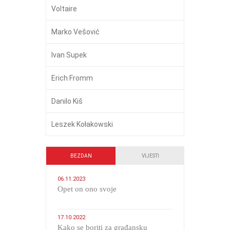
Voltaire
Marko Vešović
Ivan Supek
Erich Fromm
Danilo Kiš
Leszek Kołakowski
BEZDAN
VIJESTI
06.11.2023
​Opet on ono svoje
17.10.2022
Kako se boriti za građansku