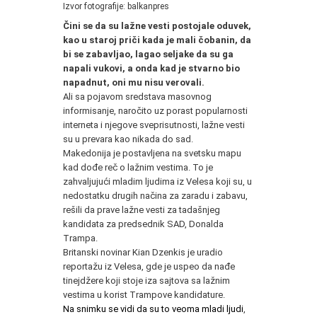
Izvor fotografije: balkanpres
Čini se da su lažne vesti postojale oduvek,
kao u staroj priči kada je mali čobanin, da
bi se zabavljao, lagao seljake da su ga
napali vukovi, a onda kad je stvarno bio
napadnut, oni mu nisu verovali.
Ali sa pojavom sredstava masovnog
informisanje, naročito uz porast popularnosti
interneta i njegove sveprisutnosti, lažne vesti
su u prevara kao nikada do sad.
Makedonija je postavljena na svetsku mapu
kad dođe reč o lažnim vestima. To je
zahvaljujući mladim ljudima iz Velesa koji su, u
nedostatku drugih načina za zaradu i zabavu,
rešili da prave lažne vesti za tadašnjeg
kandidata za predsednik SAD, Donalda
Trampa.
Britanski novinar Kian Dzenkis je uradio
reportažu iz Velesa, gde je uspeo da nađe
tinejdžere koji stoje iza sajtova sa lažnim
vestima u korist Trampove kandidature.
Na snimku se vidi da su to veoma mladi ljudi
,