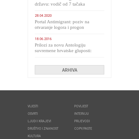
državu: vodič od 7 tačaka
28.04.2020
Portal Antimigrant: poziv na
otvaranje logora i progon
migranata poput bijesnih kerova
18.06.2016
Prilozi za novu Antologiju
suvremene hrvatske gluposti:
Kolinda i ekipa o navijačkim
huliganima
ARHIVA
VIJESTI
POVIJEST
OSVRTI
INTERVJU
LJUDI I KRAJEVI
PRIJEVODI
DRUŠTVO I ZNANOST
COPY/PASTE
KULTURA