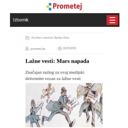
Izbornik
Društvo i znanost,
Balkan Pres
09.05.2018
prometej.ba
Lažne vesti: Mars napada
Značajan razlog za ovaj medijski
deformitet vezan za lažne vesti