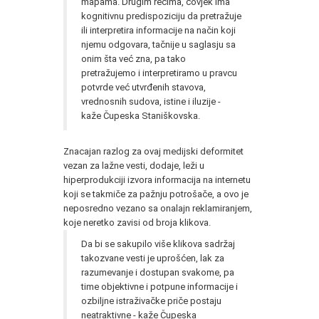
mapama. Drugim rečima, čovjek ima
kognitivnu predispoziciju da pretražuje
ili interpretira informacije na način koji
njemu odgovara, tačnije u saglasju sa
onim šta već zna, pa tako
pretražujemo i interpretiramo u pravcu
potvrde već utvrđenih stavova,
vrednosnih sudova, istine i iluzije -
kaže Čupeska Staniškovska.
Znacajan razlog za ovaj medijski deformitet
vezan za lažne vesti, dodaje, leži u
hiperprodukciji izvora informacija na internetu
koji se takmiče za pažnju potrošače, a ovo je
neposredno vezano sa onalajn reklamiranjem,
koje neretko zavisi od broja klikova.
Da bi se sakupilo više klikova sadržaj
takozvane vesti je uprošćen, lak za
razumevanje i dostupan svakome, pa
time objektivne i potpune informacije i
ozbiljne istraživačke priče postaju
neatraktivne - kaže Čupeska